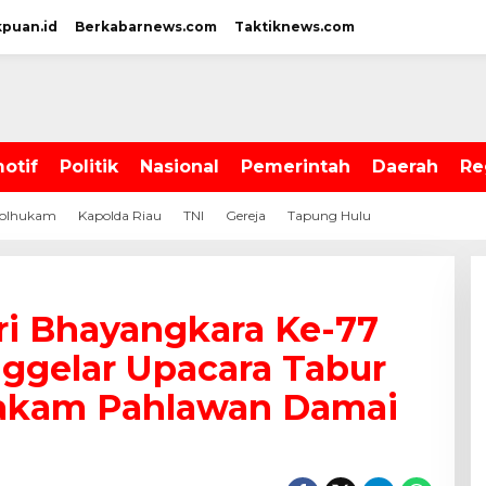
kpuan.id
Berkabarnews.com
Taktiknews.com
otif
Politik
Nasional
Pemerintah
Daerah
Re
olhukam
Kapolda Riau
TNI
Gereja
Tapung Hulu
i Bhayangkara Ke-77
ggelar Upacara Tabur
akam Pahlawan Damai