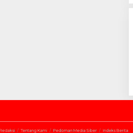
Redaksi
Tentang Kami
Pedoman Media Siber
Indeks Berita