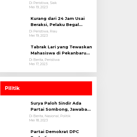
oleh tim Opsnal Polsek
Di Peristiwa, Siak
Mei 19, 2023
Tualang-Polres Siak-Polda
Riau
Kurang dari 24 Jam Usai
Beraksi, Pelaku Begal
Berhasil Di Bekuk
Di Peristiwa, Riau
Mei 19, 2023
Satreskrim Polres
Kuansing
Tabrak Lari yang Tewaskan
Mahasiswa di Pekanbaru
Ditangkap Polisi
Di Berita, Peristiwa
Mei 17, 2023
Pilitik
Surya Paloh Sindir Ada
Partai Sombong, Jawaban
Megawati
Di Berita, Nasional, Politik
Mei 18, 2023
Partai Demokrat DPC