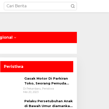
gional
Peristiwa
Gasak Motor Di Parkiran
Toko, Seorang Pemuda
Diamankan Polsek Bukit
Di Pekanbaru, Peristiwa
Mei 20, 2023
Raya
Pelaku Persetubuhan Anak
di Bawah Umur diamankan