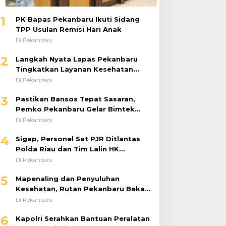
1
PK Bapas Pekanbaru Ikuti Sidang
TPP Usulan Remisi Hari Anak
Di Pekanbaru
2
Langkah Nyata Lapas Pekanbaru
Tingkatkan Layanan Kesehatan
Melalui Program Prolanis
Di Pekanbaru
3
Pastikan Bansos Tepat Sasaran,
Pemko Pekanbaru Gelar Bimtek
DTSEN Bagi Operator Puskessos
Di Pekanbaru
4
Sigap, Personel Sat PJR Ditlantas
Polda Riau dan Tim Lalin HK
Berjibaku Selamatkan Korban
Di Pekanbaru
Kecelakaan di Tol Pekanbaru–Dumai
5
Mapenaling dan Penyuluhan
Kesehatan, Rutan Pekanbaru Bekali
37 Tahanan Baru dengan Edukasi
Di Pekanbaru
TBC, HIV, dan Bahaya Narkoba
6
Kapolri Serahkan Bantuan Peralatan