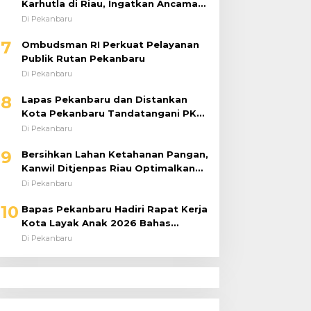
Karhutla di Riau, Ingatkan Ancaman
El Niño dan Prioritaskan
Di Pekanbaru
Pencegahan
7
Ombudsman RI Perkuat Pelayanan
Publik Rutan Pekanbaru
Di Pekanbaru
8
Lapas Pekanbaru dan Distankan
Kota Pekanbaru Tandatangani PKS,
Warga Binaan Dibekali Keterampilan
Di Pekanbaru
Peternakan Ayam Petelur
9
Bersihkan Lahan Ketahanan Pangan,
Kanwil Ditjenpas Riau Optimalkan
Produktivitas
Di Pekanbaru
10
Bapas Pekanbaru Hadiri Rapat Kerja
Kota Layak Anak 2026 Bahas
Penanganan ABH
Di Pekanbaru