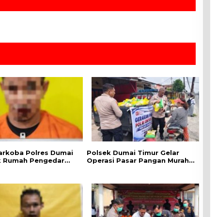
arkoba Polres Dumai
Polsek Dumai Timur Gelar
k Rumah Pengedar
Operasi Pasar Pangan Murah,
i bukit Kapur, Delapan
1 Ton Beras SPHP Terdistribusi
habu dan Alat
untuk Masyarakat
si Diamankan