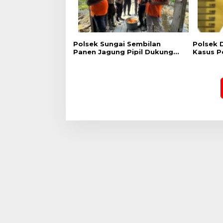
Polsek Sungai Sembilan
Polsek 
Panen Jagung Pipil Dukung
Kasus P
Program Nasional Ketahanan
Emas, P
Pangan Kuartal II Tahun 2026
Diamank