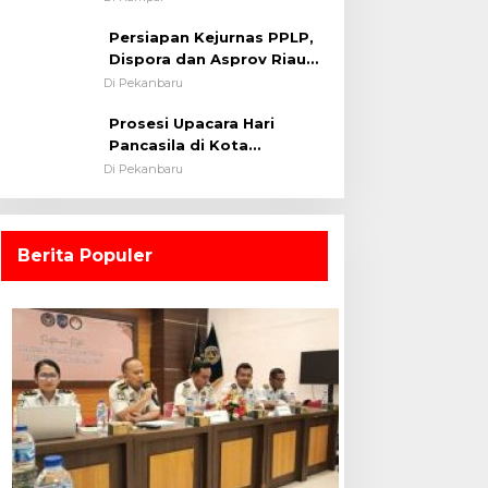
0313/KPR Tahun 2024) ?
Persiapan Kejurnas PPLP,
Dispora dan Asprov Riau
Tinjau Kelayakan Rumput
Di Pekanbaru
Lapangan Sepakbola
Prosesi Upacara Hari
Pancasila di Kota
Pekanbaru Tetap Khidmat
Di Pekanbaru
Walau Dalam Ruangan
Berita Populer