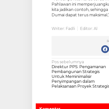
Pahlawan ini memperjuangka
a
r
kita jadikan contoh, sehingg
a
Dumai dapat terus maksimal,”
T
a
Writer: Fadli
Editor: Al
b
u
r
I
B
u
k
a
N
Pos sebelumnya
d
Direktur PPS: Pengamanan
i
a
Pembangunan Strategis
T
v
Untuk Meminimalisir
a
Penyimpangan dalam
i
m
Pelaksanaan Proyek Strategi
a
g
n
a
M
a
s
k
Komentar