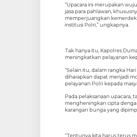
o
“Upacara ini merupakan wuj
l
jasa para pahlawan, khususny
r
memperjuangkan kemerdekaan
e
institusi Polri,” ungkapnya.
s
D
u
m
Tak hanya itu, Kapolres Dum
a
i
meningkatkan pelayanan kep
M
e
“Selain itu, dalam rangka Ha
n
diharapkan dapat menjadi mo
g
pelayanan Polri kepada masya
g
e
Pada pelaksanaan upacara, t
l
mengheningkan cipta denga
a
karangan bunga yang dipimpi
r
U
p
a
“Tentunya kita harus terus 
c