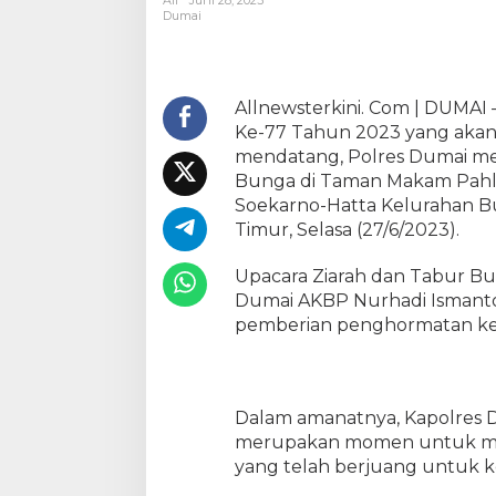
All
Juni 28, 2023
a
Dumai
H
a
r
i
Allnewsterkini. Com | DUMAI
B
Ke-77 Tahun 2023 yang akan d
h
mendatang, Polres Dumai me
a
Bunga di Taman Makam Pahl
y
Soekarno-Hatta Kelurahan B
a
Timur, Selasa (27/6/2023).
n
g
Upacara Ziarah dan Tabur Bu
k
Dumai AKBP Nurhadi Ismanto, 
a
pemberian penghormatan ke
r
a
K
e
-
Dalam amanatnya, Kapolres 
7
merupakan momen untuk men
7
yang telah berjuang untuk 
P