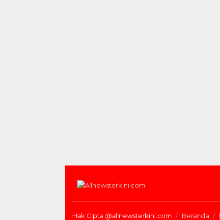
Hak Cipta @allnewsterkini.com
Beranda