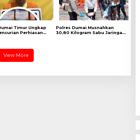
Dumai Timur Ungkap
Polres Dumai Musnahkan
encurian Perhiasan
30,80 Kilogram Sabu Jaringan
elaku Berhasil
Internasional, Selamatkan
an Kurang dari Sehari
Lebih dari 155 Ribu Jiwa
View More