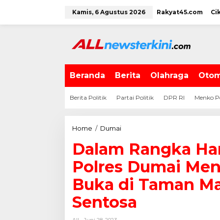
L
Kamis, 6 Agustus 2026
Rakyat45.com
Ci
e
w
a
t
i
k
e
Beranda
Berita
Olahraga
Otom
k
o
Berita Politik
Partai Politik
DPR RI
Menko P
n
t
e
Home
/
Dumai
D
n
a
Dalam Rangka Har
l
a
Polres Dumai Men
m
R
Buka di Taman M
a
Sentosa
n
g
k