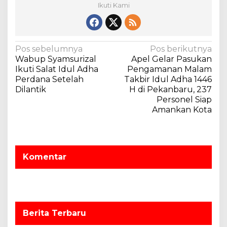
Ikuti Kami
a
m
i
c
C
N
Pos sebelumnya
Pos berikutnya
e
Wabup Syamsurizal
Apel Gelar Pasukan
a
n
Ikuti Salat Idul Adha
Pengamanan Malam
v
t
Perdana Setelah
Takbir Idul Adha 1446
e
Dilantik
H di Pekanbaru, 237
i
r
Personel Siap
g
h
Amankan Kota
i
a
n
s
g
i
g
Komentar
a
p
P
o
e
m
s
o
t
Berita Terbaru
o