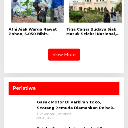
dan Harapan
n
a
Afni Ajak Warga Rawat
Tiga Cagar Budaya Siak
Pohon, 5.050 Bibit
Masuk Seleksi Nasional,
Ditanam di Jalur
Bupati Afni Mohon
Mempura-Dayun
Dukungan
View More
Peristiwa
Gasak Motor Di Parkiran Toko,
Seorang Pemuda Diamankan Polsek
Bukit Raya
Di Pekanbaru, Peristiwa
Mei 20, 2023