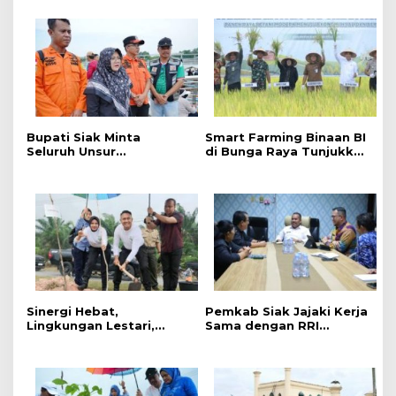
n
g
a
n
H
e
w
a
Bupati Siak Minta
Smart Farming Binaan BI
n
Seluruh Unsur
di Bunga Raya Tunjukkan
K
Maksimalkan Pencarian
Hasil, Produktivitas Padi
Korban Tenggelam di
Meningkat
u
Sungai Siak.
r
b
a
n
P
e
n
Sinergi Hebat,
Pemkab Siak Jajaki Kerja
u
Lingkungan Lestari,
Sama dengan RRI
h
Pemerintah Kab Siak
Pekanbaru, Perluas
Gelar Penanaman Pohon
Promosi Daerah hingga
M
Serentak ,Kapolres : Kita
Nasional
a
Menanam Masa Depan
k