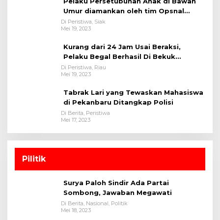
Pelaku Persetubuhan Anak di Bawah
Umur diamankan oleh tim Opsnal
Polsek Tualang-Polres Siak-Polda Riau
Di Peristiwa, Siak
Mei 19, 2023
Kurang dari 24 Jam Usai Beraksi,
Pelaku Begal Berhasil Di Bekuk
Satreskrim Polres Kuansing
Di Peristiwa, Riau
Mei 19, 2023
Tabrak Lari yang Tewaskan Mahasiswa
di Pekanbaru Ditangkap Polisi
Di Berita, Peristiwa
Mei 17, 2023
Pilitik
Surya Paloh Sindir Ada Partai
Sombong, Jawaban Megawati
Di Berita, Nasional, Politik
Mei 18, 2023