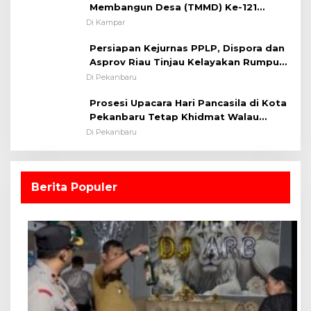
Membangun Desa (TMMD) Ke-121
Kodim 0313/KPR Tahun 2024) ?
Di Kampar
Persiapan Kejurnas PPLP, Dispora dan
Asprov Riau Tinjau Kelayakan Rumput
Lapangan Sepakbola
Di Pekanbaru
Prosesi Upacara Hari Pancasila di Kota
Pekanbaru Tetap Khidmat Walau
Dalam Ruangan
Di Pekanbaru
Berita Populer