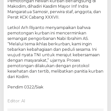
l
Pemotongan hewan kurban berlangsung di
a
Makodim, dihadiri Kasdim Mayor Inf Indra
t
Mangaratua Samosir, perwira staf, anggota, dan
B
Persit KCK Cabang XXXVII.
e
r
Letkol Arh Riyanto menyampaikan bahwa
j
pemotongan kurban ini mencerminkan
a
semangat pengorbanan Nabi Ibrahim AS.
m
“Melalui tema ikhlas berkurban, kami ingin
a
tebarkan kebahagiaan dan peduli sesama. Ini
a
wujud nyata TNI untuk merajut kebersamaan
h
d
dengan masyarakat,” ujarnya. Proses
i
pemotongan dilakukan dengan protokol
M
kesehatan dan tertib, melibatkan panitia kurban
a
dari Kodim.
s
j
Pendim 0322/Siak
i
d
I
Editor: Al
s
l