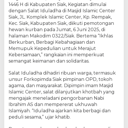
a
1446 H di Kabupaten Siak, Kegiatan dimulai
y
dengan Salat Iduladha di Masjid Islamic Center
a
Siak, JL. Komplek Islamic Center, Kp. Rempak,
k
Kec. Siak, Kabupaten Siak, diikuti pemotongan
a
hewan kurban pada Jumat, 6 Juni 2025, di
n
halaman Makodim 0322/Siak. Bertema “Ikhlas
I
Berkurban, Berbagi Kebahagiaan dan
d
Memupuk Kepedulian untuk Merajut
u
l
Kebersamaan,” rangkaian ini memperkuat
A
semangat keimanan dan solidaritas.
d
h
Salat Iduladha dihadiri ribuan warga, termasuk
a
unsur Forkopimda Siak pimpinan OPD, tokoh
1
agama, dan masyarakat. Dipimpin imam Masjid
4
Islamic Center, salat dilanjutkan khotbah yang
4
mengajak meneladani pengorbanan Nabi
6
Ibrahim AS dan mempererat ukhuwah
H
Islamiyah. “Iduladha ajarkan kita berbagi dan
,
peduli sesama,” ujar khatib.
S
a