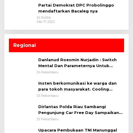
Partai Demokrat DPC Probolinggo
mendaftarkan Bacaleg nya
Di Politik
Mei 17, 2023
Regional
Danlanud Roesmin Nurjadin : Switch
Mental Dan Parameternya Untuk
Melaksanakan ✈
Di Pekanbaru
Insten berkomunikasi ke warga dan
para tokoh masyarakat. Cooling
System OMP LK ²024 Polsek Rumbai,
Di Pekanbaru
Kapolsek Iptu SAID ; Tekankan
Dirlantas Polda Riau Sambangi
Pentingnya Memelihara dan Menjaga
Pengunjung Car Free Day Sampaikan
Situasi Kondusif
Pesan Edukasi Kamtibmas &
Di Pekanbaru
Kamseltibcarlantas
Upacara Pembukaan TNI Manunggal