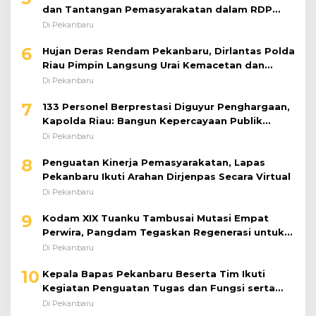
dan Tantangan Pemasyarakatan dalam RDP
Bersama Komisi XIII DPR RI
Di Pekanbaru
6
Hujan Deras Rendam Pekanbaru, Dirlantas Polda
Riau Pimpin Langsung Urai Kemacetan dan
Bantu Pengendara
Di Pekanbaru
7
133 Personel Berprestasi Diguyur Penghargaan,
Kapolda Riau: Bangun Kepercayaan Publik
dengan Karya Nyata
Di Pekanbaru
8
Penguatan Kinerja Pemasyarakatan, Lapas
Pekanbaru Ikuti Arahan Dirjenpas Secara Virtual
Di Pekanbaru
9
Kodam XIX Tuanku Tambusai Mutasi Empat
Perwira, Pangdam Tegaskan Regenerasi untuk
Perkuat Kinerja Satuan
Di Pekanbaru
10
Kepala Bapas Pekanbaru Beserta Tim Ikuti
Kegiatan Penguatan Tugas dan Fungsi serta
Paparan Penempatan WBP ke Lapas Terbuka
Di Pekanbaru