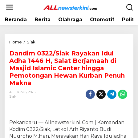
L
e
w
Beranda
Berita
Olahraga
Otomotif
Politi
a
t
i
k
Home
/
Siak
D
e
a
k
Dandim 0322/Siak Rayakan Idul
n
o
Adha 1446 H, Salat Berjamaah di
d
n
i
Masjid Islamic Center hingga
t
m
Pemotongan Hewan Kurban Penuh
e
0
Makna
n
3
2
All
Juni 6, 2025
Siak
2
/
S
i
Pekanbaru — Allnewsterkini. Com | Komandan
a
k
Kodim 0322/Siak, Letkol Arh Riyanto Budi
R
Nugroho M.Han, Merayakan Hari Raya Iduladha