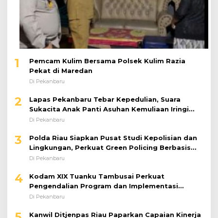
1
Pemcam Kulim Bersama Polsek Kulim Razia
Pekat di Maredan
Di Pekanbaru
2
Lapas Pekanbaru Tebar Kepedulian, Suara
Sukacita Anak Panti Asuhan Kemuliaan Iringi
Bantuan Sosial
Di Pekanbaru
3
Polda Riau Siapkan Pusat Studi Kepolisian dan
Lingkungan, Perkuat Green Policing Berbasis
Riset
Di Pekanbaru
4
Kodam XIX Tuanku Tambusai Perkuat
Pengendalian Program dan Implementasi
Doktrin TNI AD
Di Pekanbaru
5
Kanwil Ditjenpas Riau Paparkan Capaian Kinerja