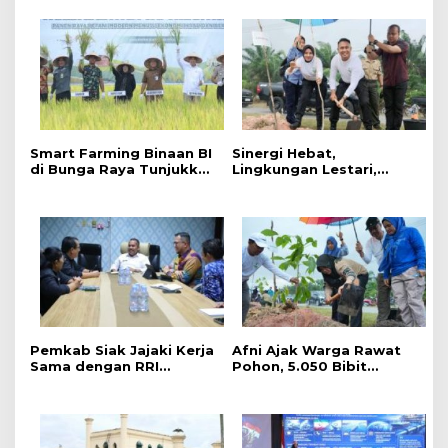
Smart Farming Binaan BI
Sinergi Hebat,
di Bunga Raya Tunjukkan
Lingkungan Lestari,
Hasil, Produktivitas Padi
Pemerintah Kab Siak
Meningkat
Gelar Penanaman Pohon
Serentak ,Kapolres : Kita
Menanam Masa Depan
dan Harapan
Pemkab Siak Jajaki Kerja
Afni Ajak Warga Rawat
Sama dengan RRI
Pohon, 5.050 Bibit
Pekanbaru, Perluas
Ditanam di Jalur
Promosi Daerah hingga
Mempura-Dayun
Nasional