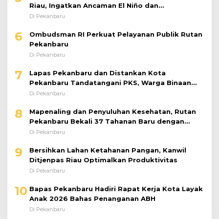
Riau, Ingatkan Ancaman El Niño dan
Prioritaskan Pencegahan
Di Pekanbaru
6
Ombudsman RI Perkuat Pelayanan Publik Rutan
Pekanbaru
Di Pekanbaru
7
Lapas Pekanbaru dan Distankan Kota
Pekanbaru Tandatangani PKS, Warga Binaan
Dibekali Keterampilan Peternakan Ayam Petelur
Di Pekanbaru
8
Mapenaling dan Penyuluhan Kesehatan, Rutan
Pekanbaru Bekali 37 Tahanan Baru dengan
Edukasi TBC, HIV, dan Bahaya Narkoba
Di Pekanbaru
9
Bersihkan Lahan Ketahanan Pangan, Kanwil
Ditjenpas Riau Optimalkan Produktivitas
Di Pekanbaru
10
Bapas Pekanbaru Hadiri Rapat Kerja Kota Layak
Anak 2026 Bahas Penanganan ABH
Di Pekanbaru