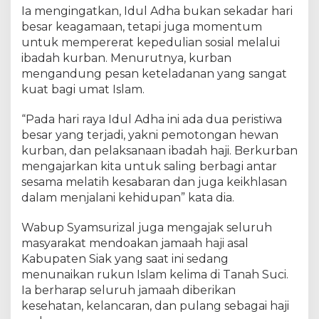
a
Ia mengingatkan, Idul Adha bukan sekadar hari
n
besar keagamaan, tetapi juga momentum
a
untuk mempererat kepedulian sosial melalui
S
ibadah kurban. Menurutnya, kurban
e
t
mengandung pesan keteladanan yang sangat
e
kuat bagi umat Islam.
l
a
“Pada hari raya Idul Adha ini ada dua peristiwa
h
besar yang terjadi, yakni pemotongan hewan
D
kurban, dan pelaksanaan ibadah haji. Berkurban
i
mengajarkan kita untuk saling berbagi antar
l
sesama melatih kesabaran dan juga keikhlasan
a
dalam menjalani kehidupan” kata dia.
n
t
Wabup Syamsurizal juga mengajak seluruh
i
masyarakat mendoakan jamaah haji asal
k
Kabupaten Siak yang saat ini sedang
menunaikan rukun Islam kelima di Tanah Suci.
Ia berharap seluruh jamaah diberikan
kesehatan, kelancaran, dan pulang sebagai haji