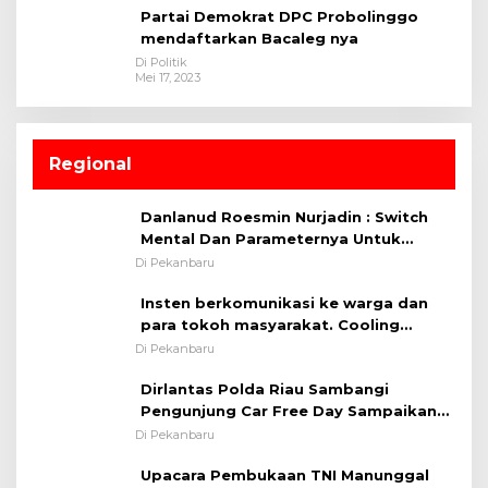
Partai Demokrat DPC Probolinggo
mendaftarkan Bacaleg nya
Di Politik
Mei 17, 2023
Regional
Danlanud Roesmin Nurjadin : Switch
Mental Dan Parameternya Untuk
Melaksanakan ✈
Di Pekanbaru
Insten berkomunikasi ke warga dan
para tokoh masyarakat. Cooling
System OMP LK ²024 Polsek Rumbai,
Di Pekanbaru
Kapolsek Iptu SAID ; Tekankan
Dirlantas Polda Riau Sambangi
Pentingnya Memelihara dan Menjaga
Pengunjung Car Free Day Sampaikan
Situasi Kondusif
Pesan Edukasi Kamtibmas &
Di Pekanbaru
Kamseltibcarlantas
Upacara Pembukaan TNI Manunggal