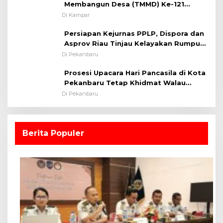
Membangun Desa (TMMD) Ke-121
Kodim 0313/KPR Tahun 2024) ?
Di Kampar
Persiapan Kejurnas PPLP, Dispora dan
Asprov Riau Tinjau Kelayakan Rumput
Lapangan Sepakbola
Di Pekanbaru
Prosesi Upacara Hari Pancasila di Kota
Pekanbaru Tetap Khidmat Walau
Dalam Ruangan
Di Pekanbaru
Berita Populer