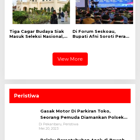
Tiga Cagar Budaya Siak
Di Forum Seskoau,
Masuk Seleksi Nasional,
Bupati Afni Soroti Peran
Bupati Afni Mohon
Strategis Siak bagi
Dukungan
Ketahanan Energi
Nasional
View More
Peristiwa
Gasak Motor Di Parkiran Toko,
Seorang Pemuda Diamankan Polsek
Bukit Raya
Di Pekanbaru, Peristiwa
Mei 20, 2023
Pelaku Persetubuhan Anak di Bawah