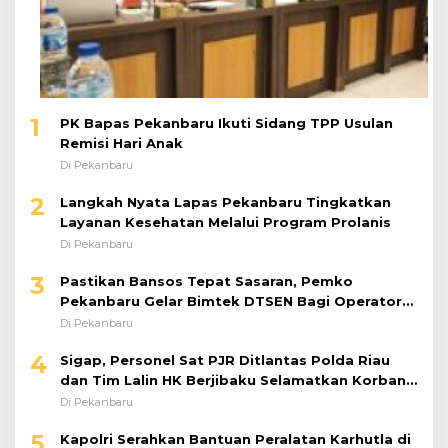
1
PK Bapas Pekanbaru Ikuti Sidang TPP Usulan
Remisi Hari Anak
Di Pekanbaru
2
Langkah Nyata Lapas Pekanbaru Tingkatkan
Layanan Kesehatan Melalui Program Prolanis
Di Pekanbaru
3
Pastikan Bansos Tepat Sasaran, Pemko
Pekanbaru Gelar Bimtek DTSEN Bagi Operator
Puskessos
Di Pekanbaru
4
Sigap, Personel Sat PJR Ditlantas Polda Riau
dan Tim Lalin HK Berjibaku Selamatkan Korban
Kecelakaan di Tol Pekanbaru–Dumai
Di Pekanbaru
5
Kapolri Serahkan Bantuan Peralatan Karhutla di