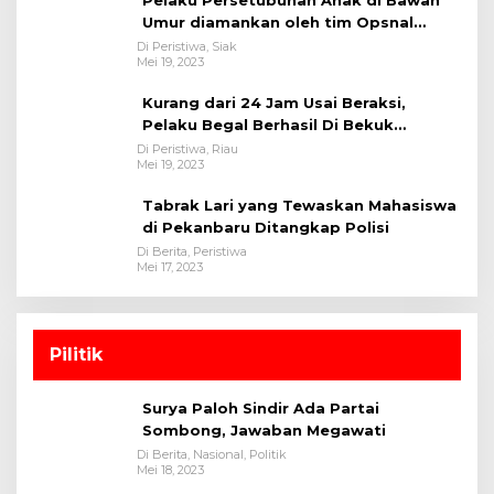
Umur diamankan oleh tim Opsnal
Polsek Tualang-Polres Siak-Polda Riau
Di Peristiwa, Siak
Mei 19, 2023
Kurang dari 24 Jam Usai Beraksi,
Pelaku Begal Berhasil Di Bekuk
Satreskrim Polres Kuansing
Di Peristiwa, Riau
Mei 19, 2023
Tabrak Lari yang Tewaskan Mahasiswa
di Pekanbaru Ditangkap Polisi
Di Berita, Peristiwa
Mei 17, 2023
Pilitik
Surya Paloh Sindir Ada Partai
Sombong, Jawaban Megawati
Di Berita, Nasional, Politik
Mei 18, 2023