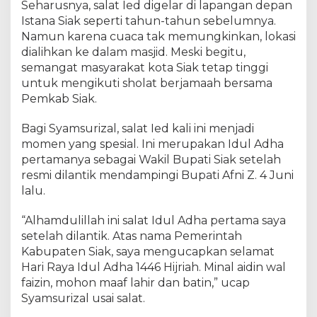
Seharusnya, salat Ied digelar di lapangan depan
I
Istana Siak seperti tahun-tahun sebelumnya.
k
u
Namun karena cuaca tak memungkinkan, lokasi
t
dialihkan ke dalam masjid. Meski begitu,
i
semangat masyarakat kota Siak tetap tinggi
S
untuk mengikuti sholat berjamaah bersama
a
Pemkab Siak.
l
a
Bagi Syamsurizal, salat Ied kali ini menjadi
t
momen yang spesial. Ini merupakan Idul Adha
I
pertamanya sebagai Wakil Bupati Siak setelah
d
resmi dilantik mendampingi Bupati Afni Z. 4 Juni
u
lalu.
l
A
d
“Alhamdulillah ini salat Idul Adha pertama saya
h
setelah dilantik. Atas nama Pemerintah
a
Kabupaten Siak, saya mengucapkan selamat
P
Hari Raya Idul Adha 1446 Hijriah. Minal aidin wal
e
faizin, mohon maaf lahir dan batin,” ucap
r
Syamsurizal usai salat.
d