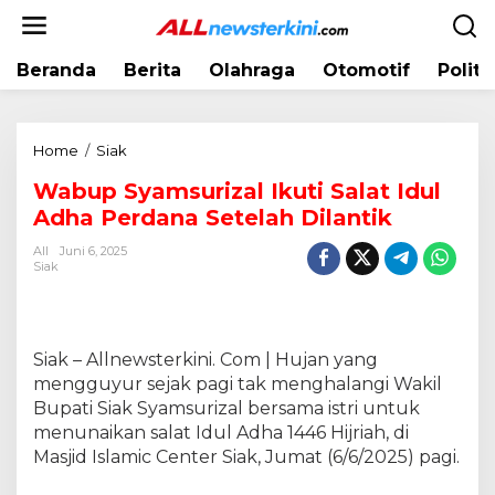
L
e
w
Beranda
Berita
Olahraga
Otomotif
Politi
a
t
i
k
Home
/
Siak
W
e
a
k
Wabup Syamsurizal Ikuti Salat Idul
b
o
Adha Perdana Setelah Dilantik
u
n
p
t
All
Juni 6, 2025
S
Siak
e
y
n
a
m
s
Siak – Allnewsterkini. Com | Hujan yang
u
mengguyur sejak pagi tak menghalangi Wakil
r
Bupati Siak Syamsurizal bersama istri untuk
i
menunaikan salat Idul Adha 1446 Hijriah, di
z
Masjid Islamic Center Siak, Jumat (6/6/2025) pagi.
a
l