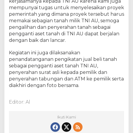
kerjasamanya kepada TNI AU karena kami juga
d
mempunyai tugas untuk menyelesaikan proyek
a
pemerintah yang dimana proyek tersebut harus
n
memakai sebagian tanah milik TNI AU, semoga
K
pengalihan dan penyerahan tanah sebagai
e
pengganti aset tanah di TNI AU dapat berjalan
a
m
dengan baik dan lancar.
a
n
Kegiatan ini juga dilaksanakan
a
penandatanganan pengikatan jual beli tanah
n
sebagai pengganti aset tanah TNI AU,
N
penyerahan surat asli kepada pemilik dan
e
penyerahan tabungan dan ATM ke pemilik serta
g
diakhiri dengan foto bersama.
a
r
a
Editor: Al
Ikuti Kami