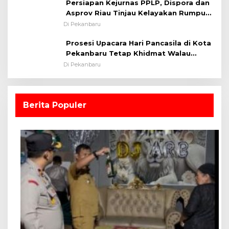
Persiapan Kejurnas PPLP, Dispora dan
Asprov Riau Tinjau Kelayakan Rumput
Lapangan Sepakbola
Di Pekanbaru
Prosesi Upacara Hari Pancasila di Kota
Pekanbaru Tetap Khidmat Walau
Dalam Ruangan
Di Pekanbaru
Berita Populer