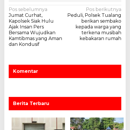
N
Pos sebelumnya
Pos berikutnya
Jumat Curhat,
Peduli, Polsek Tualang
a
Kapolsek Siak Hulu
berikan sembako
v
Ajak Insan Pers
kepada warga yang
Bersama Wujudkan
terkena musibah
i
Kamtibmas yang Aman
kebakaran rumah
g
dan Kondusif
a
s
i
Komentar
p
o
s
Berita Terbaru