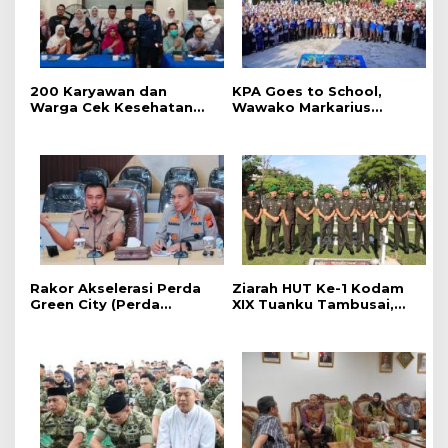
‎200 Karyawan dan
‎KPA Goes to School,
Warga Cek Kesehatan
‎Wawako Markarius
Gratis Momen RRI Fest
Anwar Edukasi
2026 RRI Pekanbaru
Pencegahan HIV/AIDS di
Kalangan Pelajar
Rakor Akselerasi Perda
Ziarah HUT Ke-1 Kodam
Green City (Perda
XIX Tuanku Tambusai,
Lingkungan) Kota
Penghormatan kepada
Pekanbaru Bersama
Pahlawan Berlangsung
Dinas Lingkungan Hidup
Khidmat
Kota Pekanbaru dan Tim
Pakar