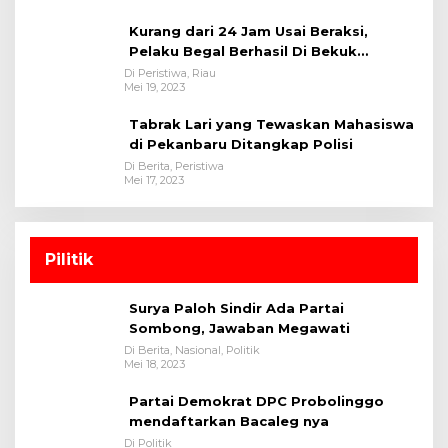
Kurang dari 24 Jam Usai Beraksi,
Pelaku Begal Berhasil Di Bekuk
Satreskrim Polres Kuansing
Di Peristiwa, Riau
Mei 19, 2023
Tabrak Lari yang Tewaskan Mahasiswa
di Pekanbaru Ditangkap Polisi
Di Berita, Peristiwa
Mei 17, 2023
Pilitik
Surya Paloh Sindir Ada Partai
Sombong, Jawaban Megawati
Di Berita, Nasional, Politik
Mei 18, 2023
Partai Demokrat DPC Probolinggo
mendaftarkan Bacaleg nya
Di Politik