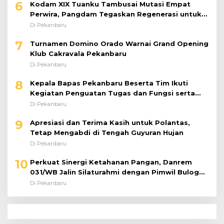
6
Kodam XIX Tuanku Tambusai Mutasi Empat
Perwira, Pangdam Tegaskan Regenerasi untuk
Perkuat Kinerja Satuan
Di Pekanbaru
7
Turnamen Domino Orado Warnai Grand Opening
Klub Cakravala Pekanbaru
Di Pekanbaru
8
Kepala Bapas Pekanbaru Beserta Tim Ikuti
Kegiatan Penguatan Tugas dan Fungsi serta
Paparan Penempatan WBP ke Lapas Terbuka
Di Pekanbaru
9
Apresiasi dan Terima Kasih untuk Polantas,
Tetap Mengabdi di Tengah Guyuran Hujan
Di Pekanbaru
10
Perkuat Sinergi Ketahanan Pangan, Danrem
031/WB Jalin Silaturahmi dengan Pimwil Bulog
Riau dan Kepri
Di Pekanbaru