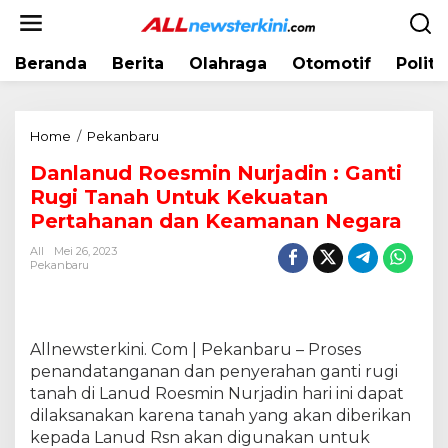
L
e
w
Beranda
Berita
Olahraga
Otomotif
Politi
a
t
i
k
Home
/
Pekanbaru
D
e
a
k
Danlanud Roesmin Nurjadin : Ganti
n
o
Rugi Tanah Untuk Kekuatan
l
n
a
Pertahanan dan Keamanan Negara
t
n
e
All
Mei 26, 2023
u
Pekanbaru
n
d
R
o
e
Allnewsterkini. Com | Pekanbaru – Proses
s
penandatanganan dan penyerahan ganti rugi
m
tanah di Lanud Roesmin Nurjadin hari ini dapat
i
dilaksanakan karena tanah yang akan diberikan
n
kepada Lanud Rsn akan digunakan untuk
N