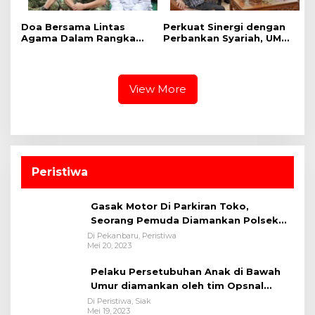
Doa Bersama Lintas
Perkuat Sinergi dengan
Agama Dalam Rangka
Perbankan Syariah, UMRI
HUT Ke-1 Kodam XIX
dan Bank Syariah
Tuanku Tambusai
Nasional Jajaki Kerja
Sama Pembiayaan untuk
Pegawai
View More
Peristiwa
Gasak Motor Di Parkiran Toko,
Seorang Pemuda Diamankan Polsek
Bukit Raya
Di Pekanbaru, Peristiwa
Mei 20, 2023
Pelaku Persetubuhan Anak di Bawah
Umur diamankan oleh tim Opsnal
Polsek Tualang-Polres Siak-Polda Riau
Di Peristiwa, Siak
Mei 19, 2023