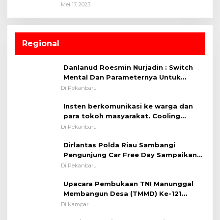
Mei 17, 2023
Regional
Danlanud Roesmin Nurjadin : Switch
Mental Dan Parameternya Untuk
Melaksanakan ✈
Di Pekanbaru
Insten berkomunikasi ke warga dan
para tokoh masyarakat. Cooling
System OMP LK ²024 Polsek Rumbai,
Di Pekanbaru
Kapolsek Iptu SAID ; Tekankan
Dirlantas Polda Riau Sambangi
Pentingnya Memelihara dan Menjaga
Pengunjung Car Free Day Sampaikan
Situasi Kondusif
Pesan Edukasi Kamtibmas &
Di Pekanbaru
Kamseltibcarlantas
Upacara Pembukaan TNI Manunggal
Membangun Desa (TMMD) Ke-121
Kodim 0313/KPR Tahun 2024) ?
Di Kampar