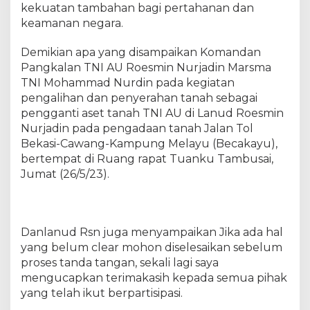
u
kekuatan tambahan bagi pertahanan dan
r
keamanan negara.
j
a
Demikian apa yang disampaikan Komandan
d
Pangkalan TNI AU Roesmin Nurjadin Marsma
i
TNI Mohammad Nurdin pada kegiatan
n
pengalihan dan penyerahan tanah sebagai
:
pengganti aset tanah TNI AU di Lanud Roesmin
G
Nurjadin pada pengadaan tanah Jalan Tol
a
Bekasi-Cawang-Kampung Melayu (Becakayu),
n
bertempat di Ruang rapat Tuanku Tambusai,
t
i
Jumat (26/5/23).
R
u
g
i
Danlanud Rsn juga menyampaikan Jika ada hal
T
yang belum clear mohon diselesaikan sebelum
a
proses tanda tangan, sekali lagi saya
n
mengucapkan terimakasih kepada semua pihak
a
yang telah ikut berpartisipasi.
h