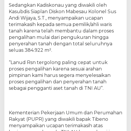
U
Sedangkan Kadiskonau yang diwakili oleh
n
Kasubdis Siaplan Diskon Mabesau Kolonel Sus
t
Andi Wijaya, S.T., menyampaikan ucapan
u
k
terimakasih kepada semua pemilik/ahli waris
K
tanah karena telah membantu dalam proses
e
pengalihan mulai dari pengukuran hingga
k
penyerahan tanah dengan total seluruhnya
u
seluas 384.922 m².
a
t
“Lanud Rsn tergolong paling cepat untuk
a
proses pengalihan karena sesuai arahan
n
pimpinan kami harus segera menyelesaikan
P
proses pengalihan dan penyerahan tanah
e
sebagai pengganti aset tanah di TNI AU”.
r
t
a
h
a
Kementerian Pekerjaan Umum dan Perumahan
n
Rakyat (PUPR) yang diwakili bapak Tibeno
a
menyampaikan ucapan terimakasih atas
n