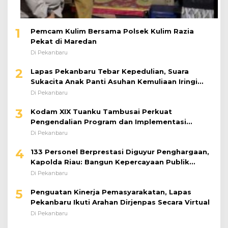
1
Pemcam Kulim Bersama Polsek Kulim Razia
Pekat di Maredan
Di Pekanbaru
2
Lapas Pekanbaru Tebar Kepedulian, Suara
Sukacita Anak Panti Asuhan Kemuliaan Iringi
Bantuan Sosial
Di Pekanbaru
3
Kodam XIX Tuanku Tambusai Perkuat
Pengendalian Program dan Implementasi
Doktrin TNI AD
Di Pekanbaru
4
133 Personel Berprestasi Diguyur Penghargaan,
Kapolda Riau: Bangun Kepercayaan Publik
dengan Karya Nyata
Di Pekanbaru
5
Penguatan Kinerja Pemasyarakatan, Lapas
Pekanbaru Ikuti Arahan Dirjenpas Secara Virtual
Di Pekanbaru