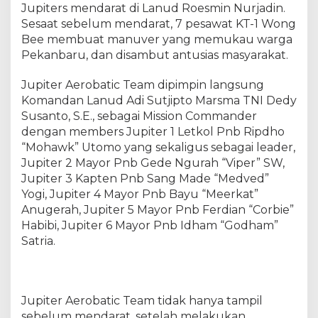
u
Jupiters mendarat di Lanud Roesmin Nurjadin.
r
Sesaat sebelum mendarat, 7 pesawat KT-1 Wong
j
Bee membuat manuver yang memukau warga
a
Pekanbaru, dan disambut antusias masyarakat.
d
i
Jupiter Aerobatic Team dipimpin langsung
n
Komandan Lanud Adi Sutjipto Marsma TNI Dedy
,
Susanto, S.E., sebagai Mission Commander
M
dengan members Jupiter 1 Letkol Pnb Ripdho
e
“Mohawk” Utomo yang sekaligus sebagai leader,
m
Jupiter 2 Mayor Pnb Gede Ngurah “Viper” SW,
u
k
Jupiter 3 Kapten Pnb Sang Made “Medved”
a
Yogi, Jupiter 4 Mayor Pnb Bayu “Meerkat”
u
Anugerah, Jupiter 5 Mayor Pnb Ferdian “Corbie”
S
Habibi, Jupiter 6 Mayor Pnb Idham “Godham”
u
Satria.
l
i
t
I
Jupiter Aerobatic Team tidak hanya tampil
n
sebelum mendarat, setelah melakukan