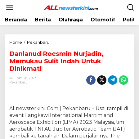
L
e
w
Beranda
Berita
Olahraga
Otomotif
Politi
a
t
i
k
Home
/
Pekanbaru
D
e
a
k
Danlanud Roesmin Nurjadin,
n
o
Memukau Sulit Indah Untuk
l
n
a
Dinikmati
t
n
e
All
Mei 28, 2023
u
Pekanbaru
n
d
R
o
e
Allnewsterkini. Com | Pekanbaru – Usai tampil di
s
event Langkawi International Maritim and
m
Aerospace Exhibition (LIMA) 2023 Malaysia, tim
i
aerobatik TNI AU Jupiter Aerobatic Team (JAT)
n
kembali ke tanah air. Dalam perjalannya The
N