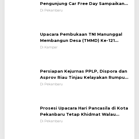
Pengunjung Car Free Day Sampaikan
Pesan Edukasi Kamtibmas &
Di Pekanbaru
Kamseltibcarlantas
Upacara Pembukaan TNI Manunggal
Membangun Desa (TMMD) Ke-121
Kodim 0313/KPR Tahun 2024) ?
Di Kampar
Persiapan Kejurnas PPLP, Dispora dan
Asprov Riau Tinjau Kelayakan Rumput
Lapangan Sepakbola
Di Pekanbaru
Prosesi Upacara Hari Pancasila di Kota
Pekanbaru Tetap Khidmat Walau
Dalam Ruangan
Di Pekanbaru