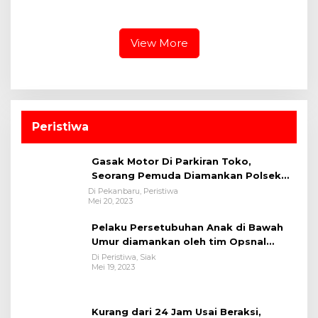
Pekanbaru Gelar CKG di
Lapas Pekanbaru
Stadion Utama
View More
Peristiwa
Gasak Motor Di Parkiran Toko,
Seorang Pemuda Diamankan Polsek
Bukit Raya
Di Pekanbaru, Peristiwa
Mei 20, 2023
Pelaku Persetubuhan Anak di Bawah
Umur diamankan oleh tim Opsnal
Polsek Tualang-Polres Siak-Polda Riau
Di Peristiwa, Siak
Mei 19, 2023
Kurang dari 24 Jam Usai Beraksi,