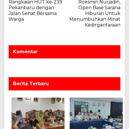
Rangkaian HUT ke-239
Roesmin Nurjadin,
v
Pekanbaru dengan
Open Base Sarana
Jalan Sehat Bersama
Hiburan Untuk
i
Warga
Menumbuhkan Minat
g
Kedirgantaraan
a
s
i
Komentar
p
o
s
Berita Terbaru