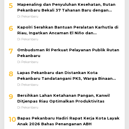
6
Kapolri Serahkan Bantuan Peralatan Karhutla di
Riau, Ingatkan Ancaman El Niño dan
Prioritaskan Pencegahan
Di Pekanbaru
7
Ombudsman RI Perkuat Pelayanan Publik Rutan
Pekanbaru
Di Pekanbaru
8
Lapas Pekanbaru dan Distankan Kota
Pekanbaru Tandatangani PKS, Warga Binaan
Dibekali Keterampilan Peternakan Ayam Petelur
Di Pekanbaru
9
Bersihkan Lahan Ketahanan Pangan, Kanwil
Ditjenpas Riau Optimalkan Produktivitas
Di Pekanbaru
10
Bapas Pekanbaru Hadiri Rapat Kerja Kota Layak
Anak 2026 Bahas Penanganan ABH
Di Pekanbaru