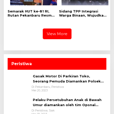
Semarak HUT ke-81 RI,
Sidang TPP Integrasi
Rutan Pekanbaru Resmi
Warga Binaan, Wujudkan
Buka Pekan Olahraga
Proses Pemasyarakatan
Warga Binaan
yang Objektif dan
Akuntabel
View More
Peristiwa
Gasak Motor Di Parkiran Toko,
Seorang Pemuda Diamankan Polsek
Bukit Raya
Di Pekanbaru, Peristiwa
Mei 20, 2023
Pelaku Persetubuhan Anak di Bawah
Umur diamankan oleh tim Opsnal
Polsek Tualang-Polres Siak-Polda Riau
Di Peristiwa, Siak
Mei 19, 2023