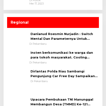
Di Politik
Mei 17, 2023
Regional
Danlanud Roesmin Nurjadin : Switch
Mental Dan Parameternya Untuk
Melaksanakan ✈
Di Pekanbaru
Insten berkomunikasi ke warga dan
para tokoh masyarakat. Cooling
System OMP LK ²024 Polsek Rumbai,
Di Pekanbaru
Kapolsek Iptu SAID ; Tekankan
Dirlantas Polda Riau Sambangi
Pentingnya Memelihara dan Menjaga
Pengunjung Car Free Day Sampaikan
Situasi Kondusif
Pesan Edukasi Kamtibmas &
Di Pekanbaru
Kamseltibcarlantas
Upacara Pembukaan TNI Manunggal
Membangun Desa (TMMD) Ke-121
Kodim 0313/KPR Tahun 2024) ?
Di Kampar