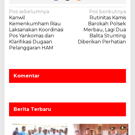
N
Pos sebelumnya
Pos berikutnya
Kanwil
Rutinitas Kamis
a
Kemenkumham Riau
Barokah Polsek
v
Laksanakan Koordinasi
Merbau, Lagi Dua
Pos Yankomas dan
Balita Stunting
i
Klarifikasi Dugaan
Diberikan Perhatian
g
Pelanggaran HAM
a
s
i
Komentar
p
o
s
Berita Terbaru