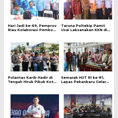
‎Hari Jadi ke-69, Pemprov
Taruna Poltekip Pamit
Riau Kolaborasi Pemkot
Usai Laksanakan KKN di
Pekanbaru Gelar CKG di
Lapas Pekanbaru
Stadion Utama
Polantas Karib Hadir di
Semarak HUT RI ke-81,
Tengah Hiruk Pikuk Kota
Lapas Pekanbaru Gelar
Pekanbaru, Ditlantas
Pemeriksaan Kesehatan
Polda Riau Kobarkan
Gratis untuk Warga
Semangat Keselamatan,
Binaan dan Masyarakat
Nasionalisme dan Green
Policing Jelang HUT KE-
81 RI