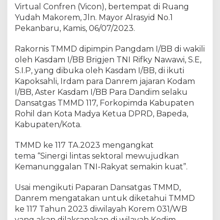
i
Virtual Confren (Vicon), bertempat di Ruang
P
Yudah Makorem, Jln. Mayor Alrasyid No.1
a
Pekanbaru, Kamis, 06/07/2023.
p
a
Rakornis TMMD dipimpin Pangdam I/BB di wakili
r
oleh Kasdam I/BB Brigjen TNI Rifky Nawawi, S.E,
a
S.I.P, yang dibuka oleh Kasdam I/BB, di ikuti
n
Kapoksahli, Irdam para Danrem jajaran Kodam
D
I/BB, Aster Kasdam I/BB Para Dandim selaku
a
Dansatgas TMMD 117, Forkopimda Kabupaten
n
s
Rohil dan Kota Madya Ketua DPRD, Bapeda,
a
Kabupaten/Kota.
t
g
TMMD ke 117 TA.2023 mengangkat
a
tema “Sinergi lintas sektoral mewujudkan
s
Kemanunggalan TNI-Rakyat semakin kuat”.
T
M
Usai mengikuti Paparan Dansatgas TMMD,
M
Danrem mengatakan untuk diketahui TMMD
D
ke 117 Tahun 2023 diwilayah Korem 031/WB
K
yang akan dilaksanakan di wilayah Kodim