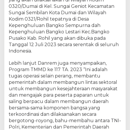
e
0320/Dumai di Kel. Sungai Geniot Kecamatan
-
1
Sungai Sembilan Kota Dumai dan Wilayah
1
Kodim 0321/Rohil tepatnya di Desa
7
Kepenghuluan Bangko Sempurna dah
T
Kepenghuluan Bangko Lestari Kec.Bangko
A
Pusako Kab. Rohil yang akan dibuka pada
.
Tanggal 12 Juli 2023 secara serentak di seluruh
2
Indonesia.
0
2
Lebih lanjut Danrem juga menyampaikan,
3
Program TMMD ke 117 TA. 2023 “Ini adalah
K
tugas operasi selain perang, membantu
e
p
pemerintah dalam membangun lintas sektoral
a
untuk membangun kesejahteraan masyarakat
d
dan mengajak para peserta paparan untuk
a
saling berpacu dalam membangun daerah
P
bersama-sama komponen bangsa yang
a
terkoordinasi dan dilaksanakan secara
n
bergotong-royong, bahu-membahu antara TNI-
g
Polri, Kementerian dan Pemerintah Daerah
d