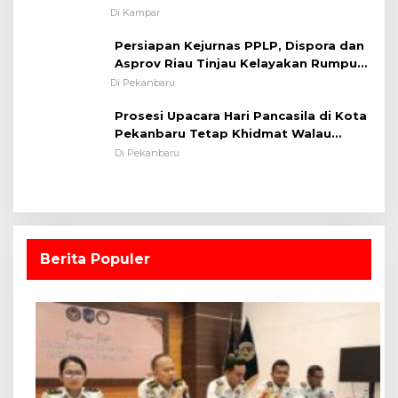
Persiapan Kejurnas PPLP, Dispora dan
Asprov Riau Tinjau Kelayakan Rumput
Lapangan Sepakbola
Di Pekanbaru
Prosesi Upacara Hari Pancasila di Kota
Pekanbaru Tetap Khidmat Walau
Dalam Ruangan
Di Pekanbaru
Berita Populer