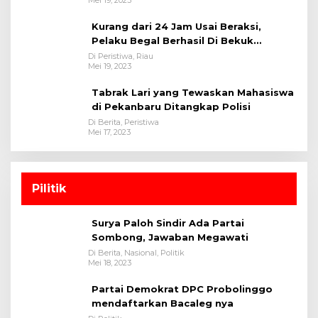
Kurang dari 24 Jam Usai Beraksi,
Pelaku Begal Berhasil Di Bekuk
Satreskrim Polres Kuansing
Di Peristiwa, Riau
Mei 19, 2023
Tabrak Lari yang Tewaskan Mahasiswa
di Pekanbaru Ditangkap Polisi
Di Berita, Peristiwa
Mei 17, 2023
Pilitik
Surya Paloh Sindir Ada Partai
Sombong, Jawaban Megawati
Di Berita, Nasional, Politik
Mei 18, 2023
Partai Demokrat DPC Probolinggo
mendaftarkan Bacaleg nya