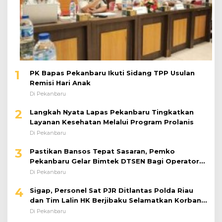
1
PK Bapas Pekanbaru Ikuti Sidang TPP Usulan
Remisi Hari Anak
Di Pekanbaru
2
Langkah Nyata Lapas Pekanbaru Tingkatkan
Layanan Kesehatan Melalui Program Prolanis
Di Pekanbaru
3
Pastikan Bansos Tepat Sasaran, Pemko
Pekanbaru Gelar Bimtek DTSEN Bagi Operator
Puskessos
Di Pekanbaru
4
Sigap, Personel Sat PJR Ditlantas Polda Riau
dan Tim Lalin HK Berjibaku Selamatkan Korban
Kecelakaan di Tol Pekanbaru–Dumai
Di Pekanbaru
5
Mapenaling dan Penyuluhan Kesehatan, Rutan
Pekanbaru Bekali 37 Tahanan Baru dengan
Edukasi TBC, HIV, dan Bahaya Narkoba
Di Pekanbaru