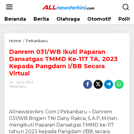
L
e
w
Beranda
Berita
Olahraga
Otomotif
Politi
a
t
i
k
Home
/
Pekanbaru
D
e
a
k
Danrem 031/WB Ikuti Paparan
n
o
Dansatgas TMMD Ke-117 TA. 2023
r
n
e
Kepada Pangdam I/BB Secara
t
m
Virtual
e
0
n
All
Juli 6, 2023
3
Pekanbaru
1
/
W
B
Allnewsterkini. Com | Pekanbaru – Danrem
I
031/WB Brigjen TNI Dany Rakca, S.A.P.,M.Han.
k
mengikuti Paparan Dansatgas TMMD ke-117
u
t
tahun 2023 kepada Pangdam I/BB, secara