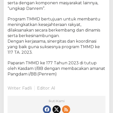
serta dengan komponen masyarakat lainnya,
a
“ungkap Danrem”.
m
I
/
Program TMMD bertujuan untuk membantu
B
meningkatkan kesejahteraan rakyat,
B
dilaksanakan secara berkembang dan dinamis
S
serta berkesinambungan.
e
Dengan kerjasama, sinergitas dan koordinasi
c
yang baik guna suksesnya program TMMD ke
a
117 TA. 2023.
r
a
Paparan TMMD ke 177 Tahun 2023 di tutup
V
oleh Kasdam I/BB dengan membacakan amanat
i
Pangdam i/BB.(Penrem)
r
t
u
Writer: Fadli
Editor: Al
a
l
Ikuti Kami