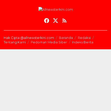
Hak Cipta @allnewsterkini.com
Beranda
Redaksi
Tentang Kami
Pedoman Media Siber
Indeks Berita