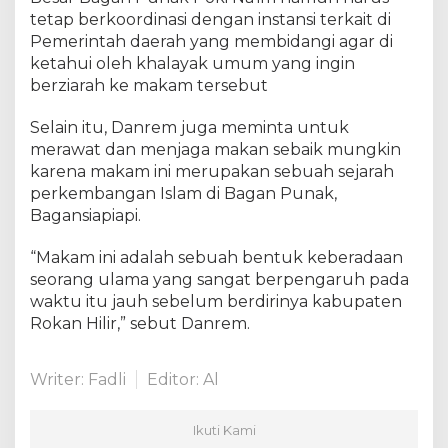
r
tetap berkoordinasi dengan instansi terkait di
B
Pemerintah daerah yang membidangi agar di
a
g
ketahui oleh khalayak umum yang ingin
a
berziarah ke makam tersebut
n
P
Selain itu, Danrem juga meminta untuk
u
merawat dan menjaga makan sebaik mungkin
n
karena makam ini merupakan sebuah sejarah
a
perkembangan Islam di Bagan Punak,
k
Bagansiapiapi.
P
o
“Makam ini adalah sebuah bentuk keberadaan
k
seorang ulama yang sangat berpengaruh pada
i
waktu itu jauh sebelum berdirinya kabupaten
h
N
Rokan Hilir,” sebut Danrem.
a
’
Writer: Fadli
Editor: Al
i
m
Ikuti Kami