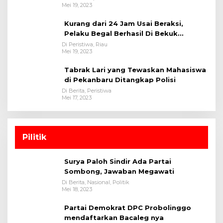
Mei 19, 2023
Kurang dari 24 Jam Usai Beraksi,
Pelaku Begal Berhasil Di Bekuk
Satreskrim Polres Kuansing
Di Peristiwa, Riau
Mei 19, 2023
Tabrak Lari yang Tewaskan Mahasiswa
di Pekanbaru Ditangkap Polisi
Di Berita, Peristiwa
Mei 17, 2023
Pilitik
Surya Paloh Sindir Ada Partai
Sombong, Jawaban Megawati
Di Berita, Nasional, Politik
Mei 18, 2023
Partai Demokrat DPC Probolinggo
mendaftarkan Bacaleg nya