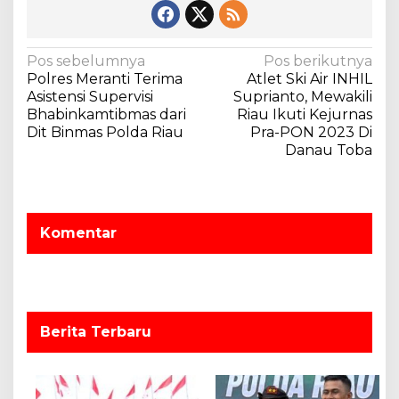
N
Pos sebelumnya
Pos berikutnya
Polres Meranti Terima
Atlet Ski Air INHIL
a
Asistensi Supervisi
Suprianto, Mewakili
v
Bhabinkamtibmas dari
Riau Ikuti Kejurnas
Dit Binmas Polda Riau
Pra-PON 2023 Di
i
Danau Toba
g
a
s
Komentar
i
p
o
s
Berita Terbaru