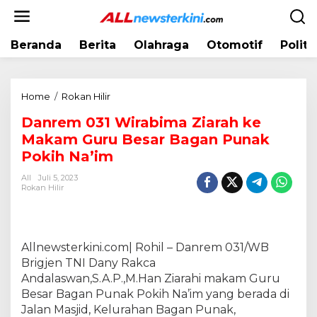
L
e
w
Beranda
Berita
Olahraga
Otomotif
Politi
a
t
i
k
Home
/
Rokan Hilir
D
e
a
k
Danrem 031 Wirabima Ziarah ke
n
o
Makam Guru Besar Bagan Punak
r
n
e
Pokih Na’im
t
m
e
All
Juli 5, 2023
0
Rokan Hilir
n
3
1
W
i
Allnewsterkini.com| Rohil – Danrem 031/WB
r
Brigjen TNI Dany Rakca
a
Andalaswan,S.A.P.,M.Han Ziarahi makam Guru
b
Besar Bagan Punak Pokih Na’im yang berada di
i
Jalan Masjid, Kelurahan Bagan Punak,
m