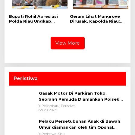
Bupati Rohil Apresiasi
Geram Lihat Mangrove
Polda Riau Ungkap
Dirusak, Kapolda Riau:
Perusakan Mangrove,
Ini Benteng Masyarakat
Imbau Masyarakat Tak
Pesisir, Tempat Satwa
Lagi Merusak Hutan
Berkembang Biak
View More
Peristiwa
Gasak Motor Di Parkiran Toko,
Seorang Pemuda Diamankan Polsek
Bukit Raya
Di Pekanbaru, Peristiwa
Mei 20, 2023
Pelaku Persetubuhan Anak di Bawah
Umur diamankan oleh tim Opsnal
Polsek Tualang-Polres Siak-Polda Riau
Di Peristiwa, Siak