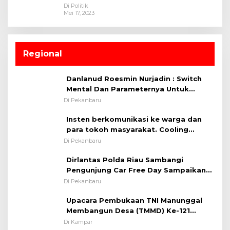
Di Politik
Mei 17, 2023
Regional
Danlanud Roesmin Nurjadin : Switch
Mental Dan Parameternya Untuk
Melaksanakan ✈
Di Pekanbaru
Insten berkomunikasi ke warga dan
para tokoh masyarakat. Cooling
System OMP LK ²024 Polsek Rumbai,
Di Pekanbaru
Kapolsek Iptu SAID ; Tekankan
Dirlantas Polda Riau Sambangi
Pentingnya Memelihara dan Menjaga
Pengunjung Car Free Day Sampaikan
Situasi Kondusif
Pesan Edukasi Kamtibmas &
Di Pekanbaru
Kamseltibcarlantas
Upacara Pembukaan TNI Manunggal
Membangun Desa (TMMD) Ke-121
Kodim 0313/KPR Tahun 2024) ?
Di Kampar