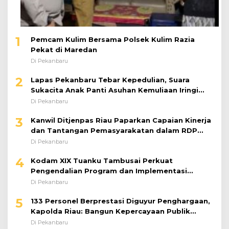
1
Pemcam Kulim Bersama Polsek Kulim Razia
Pekat di Maredan
Di Pekanbaru
2
Lapas Pekanbaru Tebar Kepedulian, Suara
Sukacita Anak Panti Asuhan Kemuliaan Iringi
Bantuan Sosial
Di Pekanbaru
3
Kanwil Ditjenpas Riau Paparkan Capaian Kinerja
dan Tantangan Pemasyarakatan dalam RDP
Bersama Komisi XIII DPR RI
Di Pekanbaru
4
Kodam XIX Tuanku Tambusai Perkuat
Pengendalian Program dan Implementasi
Doktrin TNI AD
Di Pekanbaru
5
133 Personel Berprestasi Diguyur Penghargaan,
Kapolda Riau: Bangun Kepercayaan Publik
dengan Karya Nyata
Di Pekanbaru