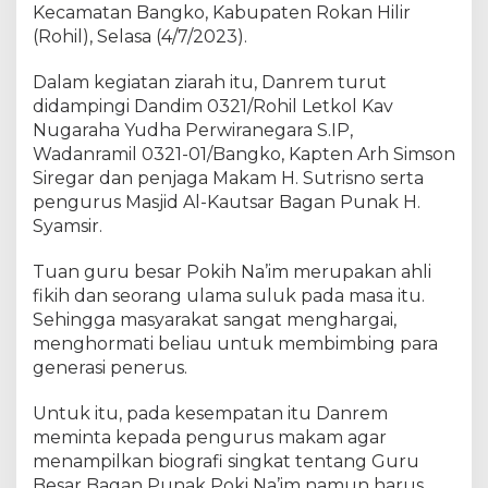
a
Kecamatan Bangko, Kabupaten Rokan Hilir
Z
(Rohil), Selasa (4/7/2023).
i
a
Dalam kegiatan ziarah itu, Danrem turut
r
didampingi Dandim 0321/Rohil Letkol Kav
a
Nugaraha Yudha Perwiranegara S.IP,
h
Wadanramil 0321-01/Bangko, Kapten Arh Simson
k
Siregar dan penjaga Makam H. Sutrisno serta
e
pengurus Masjid Al-Kautsar Bagan Punak H.
M
Syamsir.
a
k
Tuan guru besar Pokih Na’im merupakan ahli
a
m
fikih dan seorang ulama suluk pada masa itu.
G
Sehingga masyarakat sangat menghargai,
u
menghormati beliau untuk membimbing para
r
generasi penerus.
u
B
Untuk itu, pada kesempatan itu Danrem
e
meminta kepada pengurus makam agar
s
menampilkan biografi singkat tentang Guru
a
Besar Bagan Punak Poki Na’im namun harus