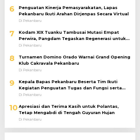
6
Penguatan Kinerja Pemasyarakatan, Lapas
Pekanbaru Ikuti Arahan Dirjenpas Secara Virtual
Di Pekanbaru
7
Kodam XIX Tuanku Tambusai Mutasi Empat
Perwira, Pangdam Tegaskan Regenerasi untuk
Perkuat Kinerja Satuan
Di Pekanbaru
8
Turnamen Domino Orado Warnai Grand Opening
Klub Cakravala Pekanbaru
Di Pekanbaru
9
Kepala Bapas Pekanbaru Beserta Tim Ikuti
Kegiatan Penguatan Tugas dan Fungsi serta
Paparan Penempatan WBP ke Lapas Terbuka
Di Pekanbaru
10
Apresiasi dan Terima Kasih untuk Polantas,
Tetap Mengabdi di Tengah Guyuran Hujan
Di Pekanbaru