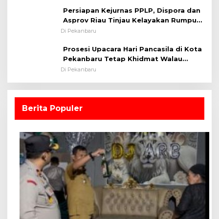
Persiapan Kejurnas PPLP, Dispora dan
Asprov Riau Tinjau Kelayakan Rumput
Lapangan Sepakbola
Di Pekanbaru
Prosesi Upacara Hari Pancasila di Kota
Pekanbaru Tetap Khidmat Walau
Dalam Ruangan
Di Pekanbaru
Berita Populer