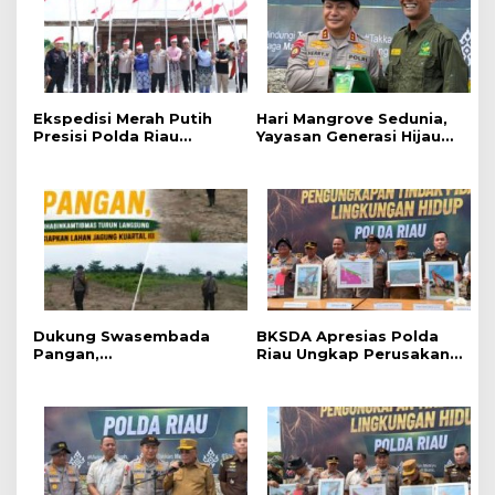
Ekspedisi Merah Putih
Hari Mangrove Sedunia,
Presisi Polda Riau
Yayasan Generasi Hijau
Tanam 810 Mangrove
Beri Penghargaan
dan Salurkan Berbagai
kepada Kapolda Riau
Bantuan Untuk
Masyarakat Pesisir
Sinaboi
Dukung Swasembada
BKSDA Apresias Polda
Pangan,
Riau Ungkap Perusakan
Bhabinkamtibmas Turun
Mangrove di Rohil
Langsung Siapkan Lahan
Jagung Kuartal III