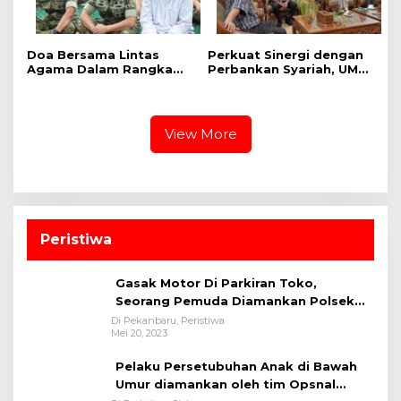
Doa Bersama Lintas
Perkuat Sinergi dengan
Agama Dalam Rangka
Perbankan Syariah, UMRI
HUT Ke-1 Kodam XIX
dan Bank Syariah
Tuanku Tambusai
Nasional Jajaki Kerja
Sama Pembiayaan untuk
Pegawai
View More
Peristiwa
Gasak Motor Di Parkiran Toko,
Seorang Pemuda Diamankan Polsek
Bukit Raya
Di Pekanbaru, Peristiwa
Mei 20, 2023
Pelaku Persetubuhan Anak di Bawah
Umur diamankan oleh tim Opsnal