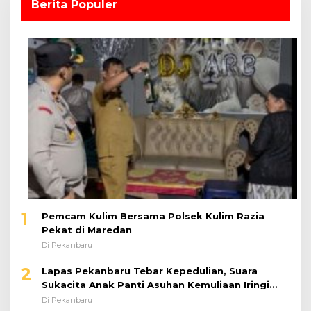
1
Pemcam Kulim Bersama Polsek Kulim Razia
Pekat di Maredan
Di Pekanbaru
2
Lapas Pekanbaru Tebar Kepedulian, Suara
Sukacita Anak Panti Asuhan Kemuliaan Iringi
Bantuan Sosial
Di Pekanbaru
3
Kodam XIX Tuanku Tambusai Perkuat