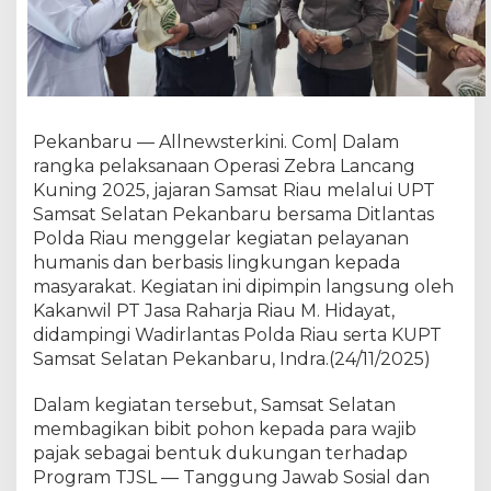
a
r
g
a
:
L
Pekanbaru — Allnewsterkini. Com| Dalam
a
y
rangka pelaksanaan Operasi Zebra Lancang
a
Kuning 2025, jajaran Samsat Riau melalui UPT
n
Samsat Selatan Pekanbaru bersama Ditlantas
a
Polda Riau menggelar kegiatan pelayanan
n
humanis dan berbasis lingkungan kepada
H
masyarakat. Kegiatan ini dipimpin langsung oleh
u
Kakanwil PT Jasa Raharja Riau M. Hidayat,
m
didampingi Wadirlantas Polda Riau serta KUPT
a
Samsat Selatan Pekanbaru, Indra.(24/11/2025)
n
i
Dalam kegiatan tersebut, Samsat Selatan
s
d
membagikan bibit pohon kepada para wajib
a
pajak sebagai bentuk dukungan terhadap
n
Program TJSL — Tanggung Jawab Sosial dan