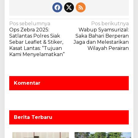
N
Pos sebelumnya
Pos berikutnya
Ops Zebra 2025:
Wabup Syamsurizal:
a
Satlantas Polres Siak
Saka Bahari Berperan
v
Sebar Leaflet & Stiker,
Jaga dan Melestarikan
Kasat Lantas: “Tujuan
Wilayah Perairan
i
Kami Menyelamatkan”
g
a
s
Komentar
i
p
o
s
Berita Terbaru