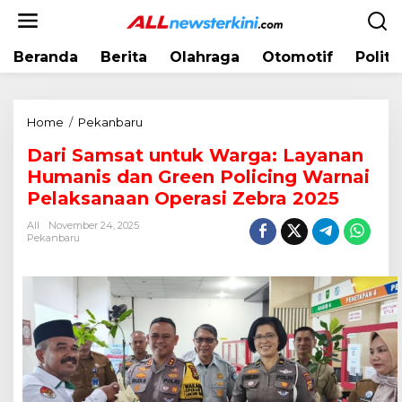
L
e
w
Beranda
Berita
Olahraga
Otomotif
Politi
a
t
i
k
Home
/
Pekanbaru
D
e
a
k
Dari Samsat untuk Warga: Layanan
r
o
Humanis dan Green Policing Warnai
i
n
S
Pelaksanaan Operasi Zebra 2025
t
a
e
All
November 24, 2025
m
Pekanbaru
n
s
a
t
u
n
t
u
k
W