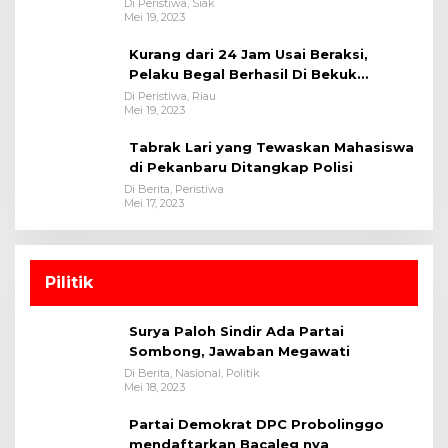
Polsek Tualang-Polres Siak-Polda Riau
Di Peristiwa, Siak
Mei 19, 2023
Kurang dari 24 Jam Usai Beraksi,
Pelaku Begal Berhasil Di Bekuk
Satreskrim Polres Kuansing
Di Peristiwa, Riau
Mei 19, 2023
Tabrak Lari yang Tewaskan Mahasiswa
di Pekanbaru Ditangkap Polisi
Di Berita, Peristiwa
Mei 17, 2023
Pilitik
Surya Paloh Sindir Ada Partai
Sombong, Jawaban Megawati
Di Berita, Nasional, Politik
Mei 18, 2023
Partai Demokrat DPC Probolinggo
mendaftarkan Bacaleg nya