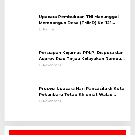
Upacara Pembukaan TNI Manunggal
Membangun Desa (TMMD) Ke-121
Kodim 0313/KPR Tahun 2024) ?
Di Kampar
Persiapan Kejurnas PPLP, Dispora dan
Asprov Riau Tinjau Kelayakan Rumput
Lapangan Sepakbola
Di Pekanbaru
Prosesi Upacara Hari Pancasila di Kota
Pekanbaru Tetap Khidmat Walau
Dalam Ruangan
Di Pekanbaru
Berita Populer