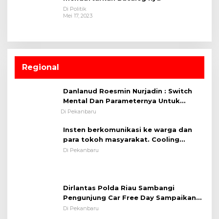
Di Politik
Mei 17, 2023
Regional
Danlanud Roesmin Nurjadin : Switch
Mental Dan Parameternya Untuk
Melaksanakan ✈
Di Pekanbaru
Insten berkomunikasi ke warga dan
para tokoh masyarakat. Cooling
System OMP LK ²024 Polsek Rumbai,
Di Pekanbaru
Kapolsek Iptu SAID ; Tekankan
Pentingnya Memelihara dan Menjaga
Situasi Kondusif
Dirlantas Polda Riau Sambangi
Pengunjung Car Free Day Sampaikan
Pesan Edukasi Kamtibmas &
Di Pekanbaru
Kamseltibcarlantas