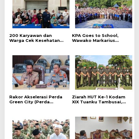
‎200 Karyawan dan
‎KPA Goes to School,
Warga Cek Kesehatan
‎Wawako Markarius
Gratis Momen RRI Fest
Anwar Edukasi
2026 RRI Pekanbaru
Pencegahan HIV/AIDS di
Kalangan Pelajar
Rakor Akselerasi Perda
Ziarah HUT Ke-1 Kodam
Green City (Perda
XIX Tuanku Tambusai,
Lingkungan) Kota
Penghormatan kepada
Pekanbaru Bersama
Pahlawan Berlangsung
Dinas Lingkungan Hidup
Khidmat
Kota Pekanbaru dan Tim
Pakar