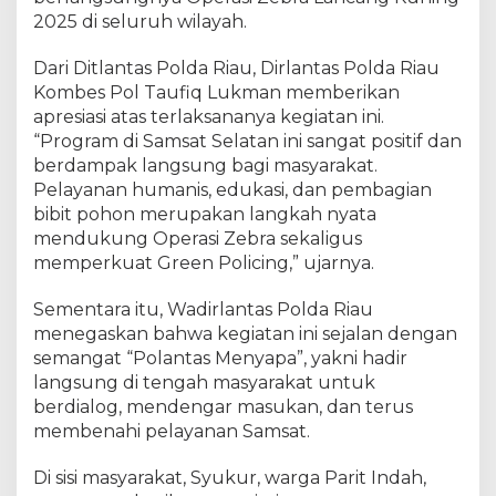
k
2025 di seluruh wilayah.
s
a
Dari Ditlantas Polda Riau, Dirlantas Polda Riau
n
Kombes Pol Taufiq Lukman memberikan
a
apresiasi atas terlaksananya kegiatan ini.
a
“Program di Samsat Selatan ini sangat positif dan
n
berdampak langsung bagi masyarakat.
O
Pelayanan humanis, edukasi, dan pembagian
p
bibit pohon merupakan langkah nyata
e
r
mendukung Operasi Zebra sekaligus
a
memperkuat Green Policing,” ujarnya.
s
i
Sementara itu, Wadirlantas Polda Riau
Z
menegaskan bahwa kegiatan ini sejalan dengan
e
semangat “Polantas Menyapa”, yakni hadir
b
langsung di tengah masyarakat untuk
r
berdialog, mendengar masukan, dan terus
a
membenahi pelayanan Samsat.
2
0
Di sisi masyarakat, Syukur, warga Parit Indah,
2