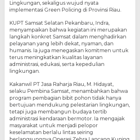
G
Lingkungan, sekaligus wujud nyata
r
implementasi Green Policing di Provinsi Riau.
e
e
KUPT Samsat Selatan Pekanbaru, Indra,
n
menyampaikan bahwa kegiatan ini merupakan
P
langkah konkret Samsat dalam menghadirkan
o
pelayanan yang lebih dekat, nyaman, dan
l
humanis. Ia juga menegaskan komitmen untuk
i
c
terus meningkatkan kualitas layanan
i
administrasi, edukasi, serta kepedulian
n
lingkungan.
g
W
Kakanwil PT Jasa Raharja Riau, M. Hidayat,
a
selaku Pembina Samsat, menambahkan bahwa
r
program pembagian bibit pohon tidak hanya
n
bertujuan mendukung pelestarian lingkungan,
a
tetapi juga membangun budaya tertib
i
administrasi kendaraan bermotor. Ia mengajak
P
masyarakat untuk menjadi pelopor
e
l
keselamatan berlalu lintas seiring
a
berlangsungnya Operasi Zebra Lancang Kuning