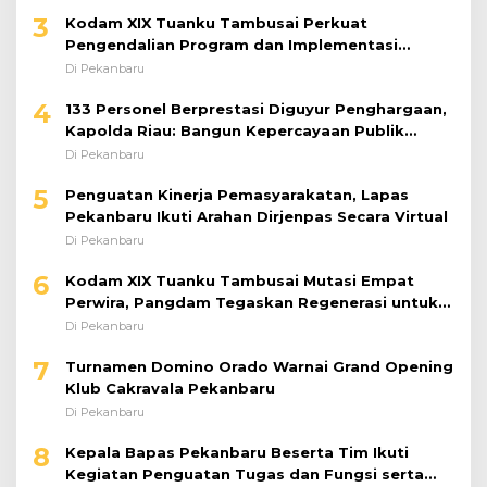
Pengendalian Program dan Implementasi
Doktrin TNI AD
Di Pekanbaru
4
133 Personel Berprestasi Diguyur Penghargaan,
Kapolda Riau: Bangun Kepercayaan Publik
dengan Karya Nyata
Di Pekanbaru
5
Penguatan Kinerja Pemasyarakatan, Lapas
Pekanbaru Ikuti Arahan Dirjenpas Secara Virtual
Di Pekanbaru
6
Kodam XIX Tuanku Tambusai Mutasi Empat
Perwira, Pangdam Tegaskan Regenerasi untuk
Perkuat Kinerja Satuan
Di Pekanbaru
7
Turnamen Domino Orado Warnai Grand Opening
Klub Cakravala Pekanbaru
Di Pekanbaru
8
Kepala Bapas Pekanbaru Beserta Tim Ikuti
Kegiatan Penguatan Tugas dan Fungsi serta
Paparan Penempatan WBP ke Lapas Terbuka
Di Pekanbaru