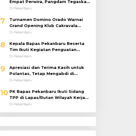
Empat Perwira, Pangdam Tegaskan
Regenerasi untuk Perkuat Kinerja
Di Pekanbaru
Satuan
7
Turnamen Domino Orado Warnai
Grand Opening Klub Cakravala
Pekanbaru
Di Pekanbaru
8
Kepala Bapas Pekanbaru Beserta
Tim Ikuti Kegiatan Penguatan
Tugas dan Fungsi serta Paparan
Di Pekanbaru
Penempatan WBP ke Lapas Terbuka
9
Apresiasi dan Terima Kasih untuk
Polantas, Tetap Mengabdi di
Tengah Guyuran Hujan
Di Pekanbaru
10
PK Bapas Pekanbaru Ikuti Sidang
TPP di Lapas/Rutan Wilayah Kerja
Bahas Usulan Remisi Umum Jelang
Di Pekanbaru
Hari Kemerdekaan