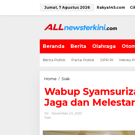
L
Jumat, 7 Agustus 2026
Rakyat45.com
Ci
e
w
a
t
i
k
e
Beranda
Berita
Olahraga
Otom
k
o
Berita Politik
Partai Politik
DPR RI
Menko P
n
t
e
Home
/
Siak
W
n
a
Wabup Syamsuriza
b
u
Jaga dan Melestar
p
S
All
November 24, 2025
y
Siak
a
m
s