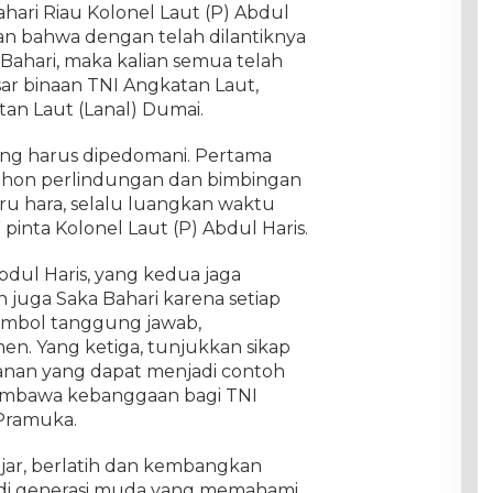
hari Riau Kolonel Laut (P) Abdul
skan bahwa dengan telah dilantiknya
Bahari, maka kalian semua telah
r binaan TNI Angkatan Laut,
an Laut (Lanal) Dumai.
ng harus dipedomani. Pertama
ohon perlindungan dan bimbingan
ru hara, selalu luangkan waktu
 pinta Kolonel Laut (P) Abdul Haris.
bdul Haris, yang kedua jaga
n juga Saka Bahari karena setiap
 simbol tanggung jawab,
n. Yang ketiga, tunjukkan sikap
adanan yang dapat menjadi contoh
membawa kebanggaan bagi TNI
Pramuka.
ajar, berlatih dan kembangkan
di generasi muda yang memahami,