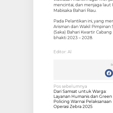
mencintai, dan menjaga laut 
Mabisaka Bahari Riau.
Pada Pelantikan ini, yang me
Arisman dan Wakil Pimpinan 
(Saka) Bahari Kwartir Caban
bhakti 2023 – 2028.
Editor: Al
I
N
Pos sebelumnya
Dari Samsat untuk Warga:
a
Layanan Humanis dan Green
v
Policing Warnai Pelaksanaan
Operasi Zebra 2025
i