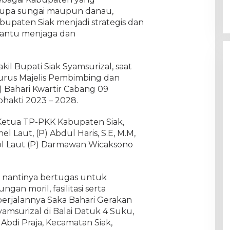
erupa sungai maupun danau,
bupaten Siak menjadi strategis dan
bantu menjaga dan
kil Bupati Siak Syamsurizal, saat
urus Majelis Pembimbing dan
 Bahari Kwartir Cabang 09
hakti 2023 – 2028.
i Ketua TP-PKK Kabupaten Siak,
 Laut, (P) Abdul Haris, S.E, M.M,
ol Laut (P) Darmawan Wicaksono
, nantinya bertugas untuk
an moril, fasilitasi serta
rjalannya Saka Bahari Gerakan
Syamsurizal di Balai Datuk 4 Suku,
di Praja, Kecamatan Siak,