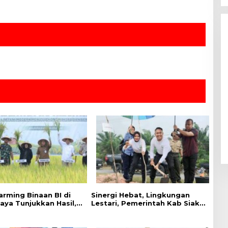
arming Binaan BI di
Sinergi Hebat, Lingkungan
aya Tunjukkan Hasil,
Lestari, Pemerintah Kab Siak
ivitas Padi Meningkat
Gelar Penanaman Pohon
Serentak ,Kapolres : Kita
Menanam Masa Depan dan