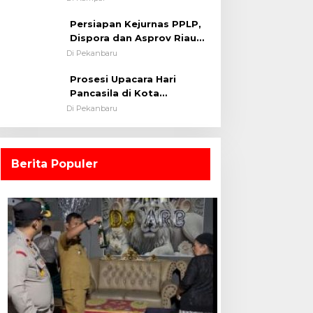
0313/KPR Tahun 2024) ?
Persiapan Kejurnas PPLP,
Dispora dan Asprov Riau
Tinjau Kelayakan Rumput
Di Pekanbaru
Lapangan Sepakbola
Prosesi Upacara Hari
Pancasila di Kota
Pekanbaru Tetap Khidmat
Di Pekanbaru
Walau Dalam Ruangan
Berita Populer