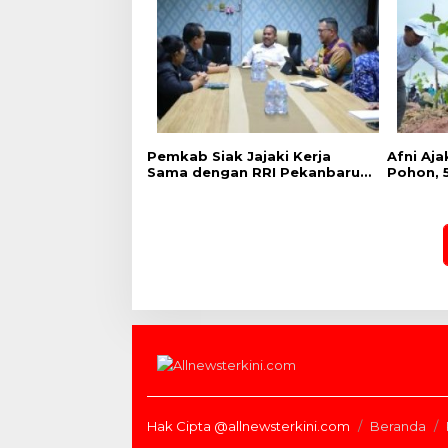
Pemkab Siak Jajaki Kerja
Afni Aj
Sama dengan RRI Pekanbaru,
Pohon, 5
Perluas Promosi Daerah
Jalur M
hingga Nasional
Hak Cipta @allnewsterkini.com
Beranda