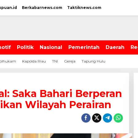
kpuan.id
Berkabarnews.com
Taktiknews.com
otif
Politik
Nasional
Pemerintah
Daerah
Re
olhukam
Kapolda Riau
TNI
Gereja
Tapung Hulu
l: Saka Bahari Berperan
ikan Wilayah Perairan