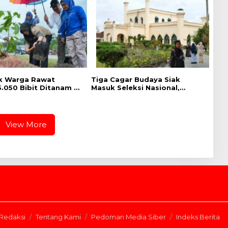
Harapan
ak Warga Rawat
Tiga Cagar Budaya Siak
.050 Bibit Ditanam di
Masuk Seleksi Nasional,
empura-Dayun
Bupati Afni Mohon Dukungan
View More
Redaksi
Tentang Kami
Pedoman Media Siber
Indeks Berita