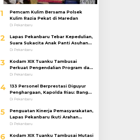
1
Pemcam Kulim Bersama Polsek
Kulim Razia Pekat di Maredan
Di Pekanbaru
2
Lapas Pekanbaru Tebar Kepedulian,
Suara Sukacita Anak Panti Asuhan
Kemuliaan Iringi Bantuan Sosial
Di Pekanbaru
3
Kodam XIX Tuanku Tambusai
Perkuat Pengendalian Program dan
Implementasi Doktrin TNI AD
Di Pekanbaru
4
133 Personel Berprestasi Diguyur
Penghargaan, Kapolda Riau: Bangun
Kepercayaan Publik dengan Karya
Di Pekanbaru
Nyata
5
Penguatan Kinerja Pemasyarakatan,
Lapas Pekanbaru Ikuti Arahan
Dirjenpas Secara Virtual
Di Pekanbaru
6
Kodam XIX Tuanku Tambusai Mutasi