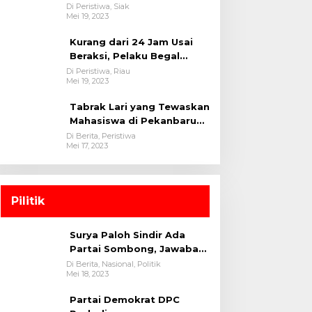
oleh tim Opsnal Polsek
Di Peristiwa, Siak
Mei 19, 2023
Tualang-Polres Siak-Polda
Riau
Kurang dari 24 Jam Usai
Beraksi, Pelaku Begal
Berhasil Di Bekuk
Di Peristiwa, Riau
Mei 19, 2023
Satreskrim Polres
Kuansing
Tabrak Lari yang Tewaskan
Mahasiswa di Pekanbaru
Ditangkap Polisi
Di Berita, Peristiwa
Mei 17, 2023
Pilitik
Surya Paloh Sindir Ada
Partai Sombong, Jawaban
Megawati
Di Berita, Nasional, Politik
Mei 18, 2023
Partai Demokrat DPC