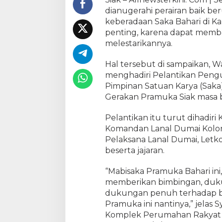
r
dianugerahi perairan baik b
a
keberadaan Saka Bahari di Ka
n
penting, karena dapat mem
J
a
melestarikannya.
g
a
Hal tersebut di sampaikan, Wa
d
menghadiri Pelantikan Peng
a
Pimpinan Satuan Karya (Saka)
n
Gerakan Pramuka Siak masa b
M
e
Pelantikan itu turut dihadir
l
Komandan Lanal Dumai Kolonel
e
Pelaksana Lanal Dumai, Letk
s
beserta jajaran.
t
a
“Mabisaka Pramuka Bahari ini
r
i
memberikan bimbingan, dukung
k
dukungan penuh terhadap be
a
Pramuka ini nantinya,” jelas 
n
Komplek Perumahan Rakyat Ab
W