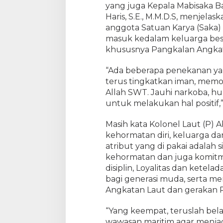
yang juga Kepala Mabisaka Ba
Haris, S.E., M.M.D.S, menjela
anggota Satuan Karya (Saka) 
masuk kedalam keluarga besa
khususnya Pangkalan Angkat
“Ada beberapa penekanan ya
terus tingkatkan iman, mem
Allah SWT. Jauhi narkoba, hu
untuk melakukan hal positif,”
Masih kata Kolonel Laut (P) A
kehormatan diri, keluarga da
atribut yang di pakai adalah
kehormatan dan juga komitme
disiplin, Loyalitas dan ketel
bagi generasi muda, serta 
Angkatan Laut dan gerakan 
“Yang keempat, teruslah bel
wawasan maritim agar menja