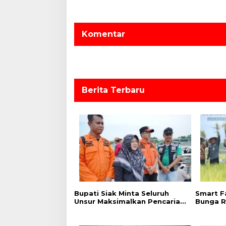
g
a
s
Komentar
i
p
o
s
Berita Terbaru
Bupati Siak Minta Seluruh
Smart F
Unsur Maksimalkan Pencarian
Bunga R
Korban Tenggelam di Sungai
Produkt
Siak.