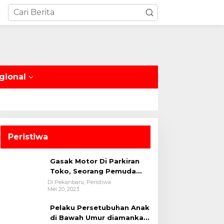
gional
Peristiwa
Gasak Motor Di Parkiran
Toko, Seorang Pemuda
Diamankan Polsek Bukit
Di Pekanbaru, Peristiwa
Mei 20, 2023
Raya
Pelaku Persetubuhan Anak
di Bawah Umur diamankan