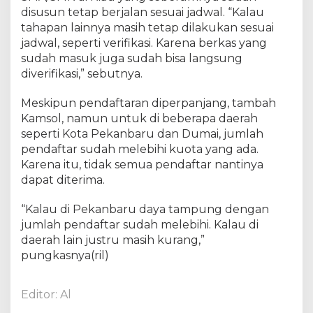
6
disusun tetap berjalan sesuai jadwal. “Kalau
J
tahapan lainnya masih tetap dilakukan sesuai
u
jadwal, seperti verifikasi. Karena berkas yang
n
i
sudah masuk juga sudah bisa langsung
2
diverifikasi,” sebutnya.
0
2
Meskipun pendaftaran diperpanjang, tambah
3
Kamsol, namun untuk di beberapa daerah
seperti Kota Pekanbaru dan Dumai, jumlah
pendaftar sudah melebihi kuota yang ada.
Karena itu, tidak semua pendaftar nantinya
dapat diterima.
“Kalau di Pekanbaru daya tampung dengan
jumlah pendaftar sudah melebihi. Kalau di
daerah lain justru masih kurang,”
pungkasnya(ril)
Editor: Al