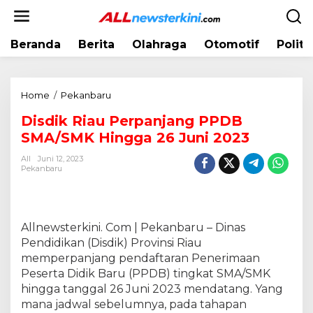
L
e
w
Beranda
Berita
Olahraga
Otomotif
Politi
a
t
i
k
Home
/
Pekanbaru
D
e
i
k
Disdik Riau Perpanjang PPDB
s
o
SMA/SMK Hingga 26 Juni 2023
d
n
i
t
All
Juni 12, 2023
k
Pekanbaru
e
R
n
i
a
u
Allnewsterkini. Com | Pekanbaru – Dinas
P
Pendidikan (Disdik) Provinsi Riau
e
memperpanjang pendaftaran Penerimaan
r
Peserta Didik Baru (PPDB) tingkat SMA/SMK
p
hingga tanggal 26 Juni 2023 mendatang. Yang
a
mana jadwal sebelumnya, pada tahapan
n