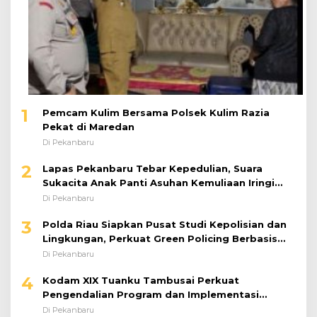
1
Pemcam Kulim Bersama Polsek Kulim Razia
Pekat di Maredan
Di Pekanbaru
2
Lapas Pekanbaru Tebar Kepedulian, Suara
Sukacita Anak Panti Asuhan Kemuliaan Iringi
Bantuan Sosial
Di Pekanbaru
3
Polda Riau Siapkan Pusat Studi Kepolisian dan
Lingkungan, Perkuat Green Policing Berbasis
Riset
Di Pekanbaru
4
Kodam XIX Tuanku Tambusai Perkuat
Pengendalian Program dan Implementasi
Doktrin TNI AD
Di Pekanbaru