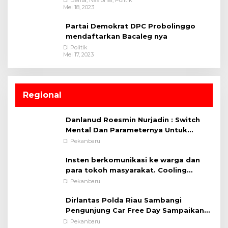
Mei 18, 2023
Partai Demokrat DPC Probolinggo
mendaftarkan Bacaleg nya
Di Politik
Mei 17, 2023
Regional
Danlanud Roesmin Nurjadin : Switch
Mental Dan Parameternya Untuk
Melaksanakan ✈
Di Pekanbaru
Insten berkomunikasi ke warga dan
para tokoh masyarakat. Cooling
System OMP LK ²024 Polsek Rumbai,
Di Pekanbaru
Kapolsek Iptu SAID ; Tekankan
Dirlantas Polda Riau Sambangi
Pentingnya Memelihara dan Menjaga
Pengunjung Car Free Day Sampaikan
Situasi Kondusif
Pesan Edukasi Kamtibmas &
Di Pekanbaru