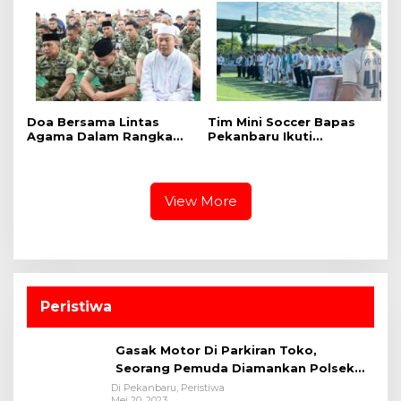
Dinas Lingkungan Hidup
Khidmat
Kota Pekanbaru dan Tim
Pakar
Doa Bersama Lintas
Tim Mini Soccer Bapas
Agama Dalam Rangka
Pekanbaru Ikuti
HUT Ke-1 Kodam XIX
Pembukaan dan
Tuanku Tambusai
Pertandingan Kakanwil
Ditjenpas Riau Cup 2026
View More
Peristiwa
Gasak Motor Di Parkiran Toko,
Seorang Pemuda Diamankan Polsek
Bukit Raya
Di Pekanbaru, Peristiwa
Mei 20, 2023