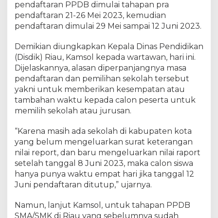
pendaftaran PPDB dimulai tahapan pra
j
a
pendaftaran 21-26 Mei 2023, kemudian
n
pendaftaran dimulai 29 Mei sampai 12 Juni 2023.
g
P
Demikian diungkapkan Kepala Dinas Pendidikan
P
(Disdik) Riau, Kamsol kepada wartawan, hari ini.
D
Dijelaskannya, alasan diperpanjangnya masa
B
pendaftaran dan pemilihan sekolah tersebut
S
yakni untuk memberikan kesempatan atau
M
tambahan waktu kepada calon peserta untuk
A
memilih sekolah atau jurusan.
/
S
“Karena masih ada sekolah di kabupaten kota
M
K
yang belum mengeluarkan surat keterangan
H
nilai report, dan baru mengeluarkan nilai raport
i
setelah tanggal 8 Juni 2023, maka calon siswa
n
hanya punya waktu empat hari jika tanggal 12
g
Juni pendaftaran ditutup,” ujarnya.
g
a
Namun, lanjut Kamsol, untuk tahapan PPDB
2
SMA/SMK di Riau yang sebelumnya sudah