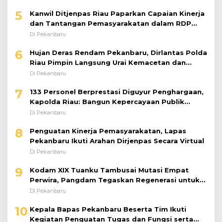
5
Kanwil Ditjenpas Riau Paparkan Capaian Kinerja
dan Tantangan Pemasyarakatan dalam RDP
Bersama Komisi XIII DPR RI
Di Pekanbaru
6
Hujan Deras Rendam Pekanbaru, Dirlantas Polda
Riau Pimpin Langsung Urai Kemacetan dan
Bantu Pengendara
Di Pekanbaru
7
133 Personel Berprestasi Diguyur Penghargaan,
Kapolda Riau: Bangun Kepercayaan Publik
dengan Karya Nyata
Di Pekanbaru
8
Penguatan Kinerja Pemasyarakatan, Lapas
Pekanbaru Ikuti Arahan Dirjenpas Secara Virtual
Di Pekanbaru
9
Kodam XIX Tuanku Tambusai Mutasi Empat
Perwira, Pangdam Tegaskan Regenerasi untuk
Perkuat Kinerja Satuan
Di Pekanbaru
10
Kepala Bapas Pekanbaru Beserta Tim Ikuti
Kegiatan Penguatan Tugas dan Fungsi serta