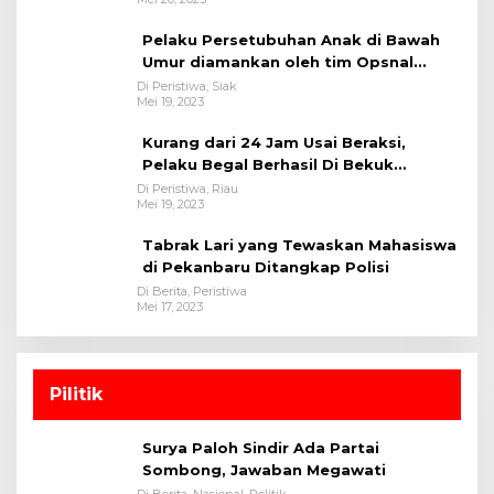
Pelaku Persetubuhan Anak di Bawah
Umur diamankan oleh tim Opsnal
Polsek Tualang-Polres Siak-Polda Riau
Di Peristiwa, Siak
Mei 19, 2023
Kurang dari 24 Jam Usai Beraksi,
Pelaku Begal Berhasil Di Bekuk
Satreskrim Polres Kuansing
Di Peristiwa, Riau
Mei 19, 2023
Tabrak Lari yang Tewaskan Mahasiswa
di Pekanbaru Ditangkap Polisi
Di Berita, Peristiwa
Mei 17, 2023
Pilitik
Surya Paloh Sindir Ada Partai
Sombong, Jawaban Megawati
Di Berita, Nasional, Politik