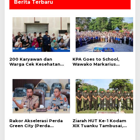
Berita Terbaru
‎200 Karyawan dan
‎KPA Goes to School,
Warga Cek Kesehatan
‎Wawako Markarius
Gratis Momen RRI Fest
Anwar Edukasi
2026 RRI Pekanbaru
Pencegahan HIV/AIDS di
Kalangan Pelajar
Rakor Akselerasi Perda
Ziarah HUT Ke-1 Kodam
Green City (Perda
XIX Tuanku Tambusai,
Lingkungan) Kota
Penghormatan kepada
Pekanbaru Bersama
Pahlawan Berlangsung