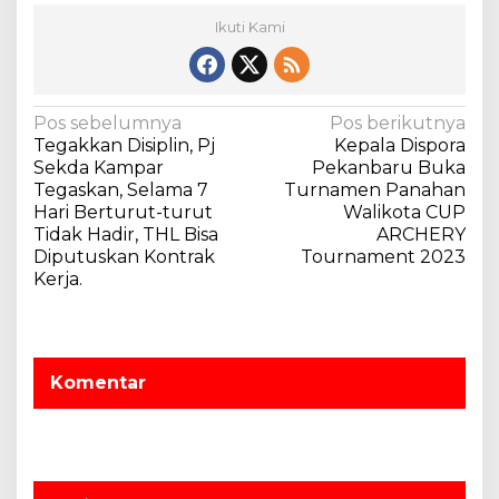
Ikuti Kami
N
Pos sebelumnya
Pos berikutnya
Tegakkan Disiplin, Pj
Kepala Dispora
a
Sekda Kampar
Pekanbaru Buka
v
Tegaskan, Selama 7
Turnamen Panahan
Hari Berturut-turut
Walikota CUP
i
Tidak Hadir, THL Bisa
ARCHERY
g
Diputuskan Kontrak
Tournament 2023
a
Kerja.
s
i
p
Komentar
o
s