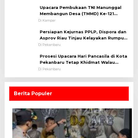
Kamseltibcarlantas
Upacara Pembukaan TNI Manunggal
Membangun Desa (TMMD) Ke-121
Kodim 0313/KPR Tahun 2024) ?
Di Kampar
Persiapan Kejurnas PPLP, Dispora dan
Asprov Riau Tinjau Kelayakan Rumput
Lapangan Sepakbola
Di Pekanbaru
Prosesi Upacara Hari Pancasila di Kota
Pekanbaru Tetap Khidmat Walau
Dalam Ruangan
Di Pekanbaru
Berita Populer