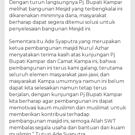
Dengan turun langsungnya Pj. Bupati Kampar
s
melihat bangunan Mesjid yang terbengkalai ini
j
dikarenakan minimnya dana, masyarakat
i
berharap dapat segera ditemui solusi untuk
d
N
penyelesaian bangunan Mesjid ini.
u
r
Sementara itu Ade Syaputra yang merupakan
u
ketua pembangunan masjid Nurul Azhar
l
menyatakan terima kasih atas kunjungan Pj
A
Bupati Kampar dan Camat Kampa ini, bahwa
z
pembangunan ini terus kami galang, terutama
h
seluruh elemen masyarakat jawi-jawi, dan
a
masyarakat Kampa umumnya namun ini belum
r
dapat kita selesaikan namun tetap terus
I
berjalan, dengan kunjungan Pj Bupati Kampar
n
i
kita berharap agar pembangunan ini dapat
D
memotivasi kaum muslimin dan muslimat untuk
a
memberikan kontribusi terhadap
p
pembangunan masjid ini, semoga Allah SWT
a
membalas segala usaha dan bantuan dari kuam
t
muslimin ” Tutup Ade Syaputra.