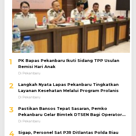
1
PK Bapas Pekanbaru Ikuti Sidang TPP Usulan
Remisi Hari Anak
Di Pekanbaru
2
Langkah Nyata Lapas Pekanbaru Tingkatkan
Layanan Kesehatan Melalui Program Prolanis
Di Pekanbaru
3
Pastikan Bansos Tepat Sasaran, Pemko
Pekanbaru Gelar Bimtek DTSEN Bagi Operator
Puskessos
Di Pekanbaru
4
Sigap, Personel Sat PJR Ditlantas Polda Riau