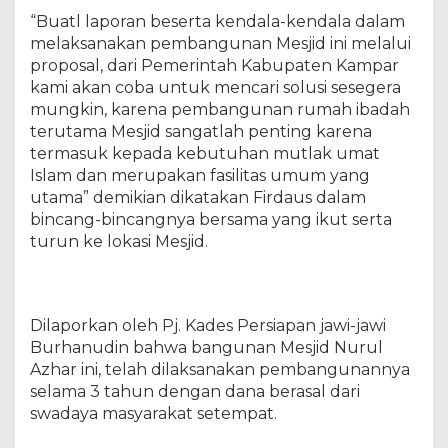
a
“Buatl laporan beserta kendala-kendala dalam
r
a
melaksanakan pembangunan Mesjid ini melalui
p
proposal, dari Pemerintah Kabupaten Kampar
S
kami akan coba untuk mencari solusi sesegera
e
mungkin, karena pembangunan rumah ibadah
m
terutama Mesjid sangatlah penting karena
o
termasuk kepada kebutuhan mutlak umat
g
Islam dan merupakan fasilitas umum yang
a
utama” demikian dikatakan Firdaus dalam
P
bincang-bincangnya bersama yang ikut serta
e
turun ke lokasi Mesjid.
m
b
a
n
g
Dilaporkan oleh Pj. Kades Persiapan jawi-jawi
u
Burhanudin bahwa bangunan Mesjid Nurul
n
Azhar ini, telah dilaksanakan pembangunannya
a
selama 3 tahun dengan dana berasal dari
n
swadaya masyarakat setempat.
M
e