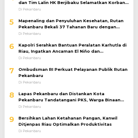
dan Tim Lalin HK Berjibaku Selamatkan Korban
Kecelakaan di Tol Pekanbaru–Dumai
Di Pekanbaru
5
Mapenaling dan Penyuluhan Kesehatan, Rutan
Pekanbaru Bekali 37 Tahanan Baru dengan
Edukasi TBC, HIV, dan Bahaya Narkoba
Di Pekanbaru
6
Kapolri Serahkan Bantuan Peralatan Karhutla di
Riau, Ingatkan Ancaman El Niño dan
Prioritaskan Pencegahan
Di Pekanbaru
7
Ombudsman RI Perkuat Pelayanan Publik Rutan
Pekanbaru
Di Pekanbaru
8
Lapas Pekanbaru dan Distankan Kota
Pekanbaru Tandatangani PKS, Warga Binaan
Dibekali Keterampilan Peternakan Ayam Petelur
Di Pekanbaru
9
Bersihkan Lahan Ketahanan Pangan, Kanwil
Ditjenpas Riau Optimalkan Produktivitas
Di Pekanbaru