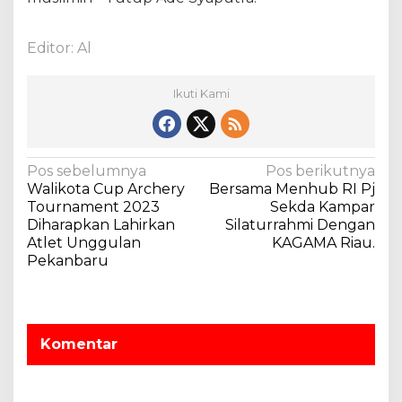
S
e
g
Editor: Al
e
r
a
Ikuti Kami
D
i
S
e
N
Pos sebelumnya
Pos berikutnya
l
Walikota Cup Archery
Bersama Menhub RI Pj
a
e
Tournament 2023
Sekda Kampar
v
s
Diharapkan Lahirkan
Silaturrahmi Dengan
a
Atlet Unggulan
KAGAMA Riau.
i
i
Pekanbaru
g
k
a
a
n
s
Komentar
i
p
o