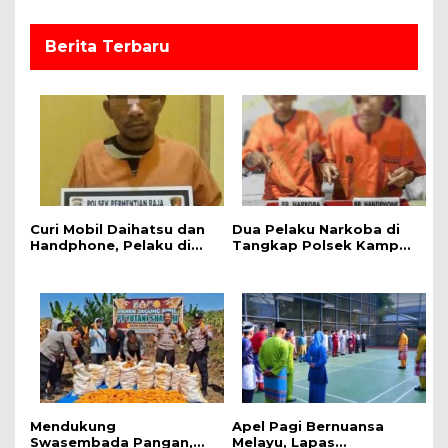
s
Berita Terbaru
Curi Mobil Daihatsu dan
Dua Pelaku Narkoba di
Handphone, Pelaku di
Tangkap Polsek Kampar
Tangkap Polsek
Kiri, Sita 12.07 Gram
Perhentian Raja
Sabu-sabu
Mendukung
Apel Pagi Bernuansa
Swasembada Pangan,
Melayu, Lapas