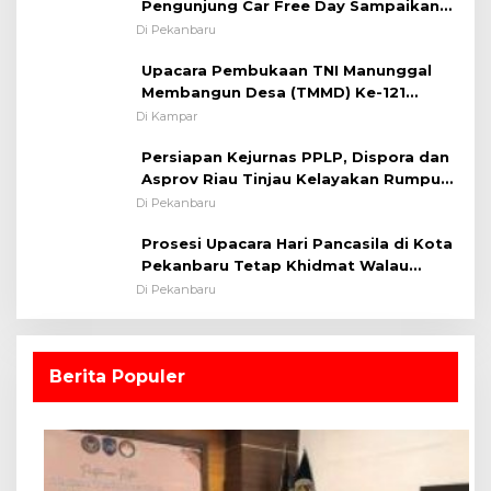
Pengunjung Car Free Day Sampaikan
Situasi Kondusif
Pesan Edukasi Kamtibmas &
Di Pekanbaru
Kamseltibcarlantas
Upacara Pembukaan TNI Manunggal
Membangun Desa (TMMD) Ke-121
Kodim 0313/KPR Tahun 2024) ?
Di Kampar
Persiapan Kejurnas PPLP, Dispora dan
Asprov Riau Tinjau Kelayakan Rumput
Lapangan Sepakbola
Di Pekanbaru
Prosesi Upacara Hari Pancasila di Kota
Pekanbaru Tetap Khidmat Walau
Dalam Ruangan
Di Pekanbaru
Berita Populer