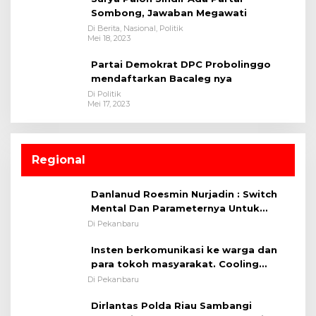
Sombong, Jawaban Megawati
Di Berita, Nasional, Politik
Mei 18, 2023
Partai Demokrat DPC Probolinggo
mendaftarkan Bacaleg nya
Di Politik
Mei 17, 2023
Regional
Danlanud Roesmin Nurjadin : Switch
Mental Dan Parameternya Untuk
Melaksanakan ✈
Di Pekanbaru
Insten berkomunikasi ke warga dan
para tokoh masyarakat. Cooling
System OMP LK ²024 Polsek Rumbai,
Di Pekanbaru
Kapolsek Iptu SAID ; Tekankan
Dirlantas Polda Riau Sambangi
Pentingnya Memelihara dan Menjaga