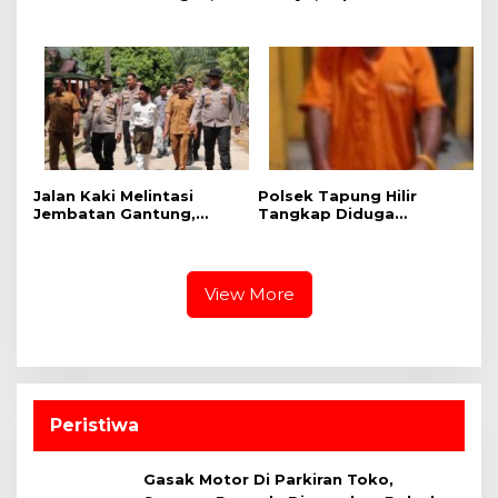
Polsek Kampar Kiri Hilir
Bangkinang Bangun
Pantau Panen Jagung di
Semangat Kebersamaan
Lahan PT Yutani Suadiri
Sambut HUT RI dan HUT
Provinsi Riau
Jalan Kaki Melintasi
Polsek Tapung Hilir
Jembatan Gantung,
Tangkap Diduga
Kapolres Kampar Cek
Pengedar Narkoba di
Kesiapan Lokasi
Desa Kota Bangun
Ekspedisi Merah Putih
Presisi
View More
Peristiwa
Gasak Motor Di Parkiran Toko,