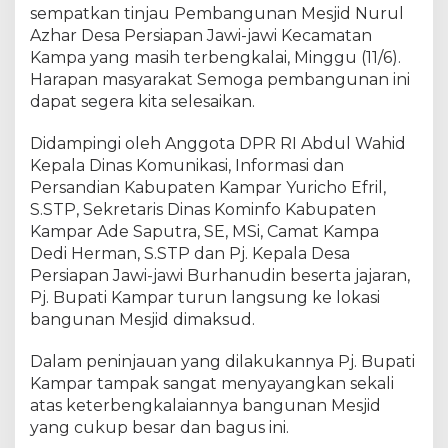
i
sempatkan tinjau Pembangunan Mesjid Nurul
K
Azhar Desa Persiapan Jawi-jawi Kecamatan
a
Kampa yang masih terbengkalai, Minggu (11/6).
m
Harapan masyarakat Semoga pembangunan ini
p
dapat segera kita selesaikan.
a
r
Didampingi oleh Anggota DPR RI Abdul Wahid
,
Kepala Dinas Komunikasi, Informasi dan
M
Persandian Kabupaten Kampar Yuricho Efril,
a
S.STP, Sekretaris Dinas Kominfo Kabupaten
s
y
Kampar Ade Saputra, SE, MSi, Camat Kampa
a
Dedi Herman, S.STP dan Pj. Kepala Desa
r
Persiapan Jawi-jawi Burhanudin beserta jajaran,
a
Pj. Bupati Kampar turun langsung ke lokasi
k
bangunan Mesjid dimaksud.
a
t
Dalam peninjauan yang dilakukannya Pj. Bupati
B
Kampar tampak sangat menyayangkan sekali
e
atas keterbengkalaiannya bangunan Mesjid
r
yang cukup besar dan bagus ini.
h