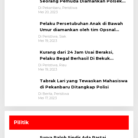
Seorang Pemuda Diamankan Polsek
Bukit Raya
Di Pekanbaru, Peristiwa
Mei 20, 2023
Pelaku Persetubuhan Anak di Bawah
Umur diamankan oleh tim Opsnal
Polsek Tualang-Polres Siak-Polda Riau
Di Peristiwa, Siak
Mei 19, 2023
Kurang dari 24 Jam Usai Beraksi,
Pelaku Begal Berhasil Di Bekuk
Satreskrim Polres Kuansing
Di Peristiwa, Riau
Mei 19, 2023
Tabrak Lari yang Tewaskan Mahasiswa
di Pekanbaru Ditangkap Polisi
Di Berita, Peristiwa
Mei 17, 2023
Pilitik
Surya Paloh Sindir Ada Partai