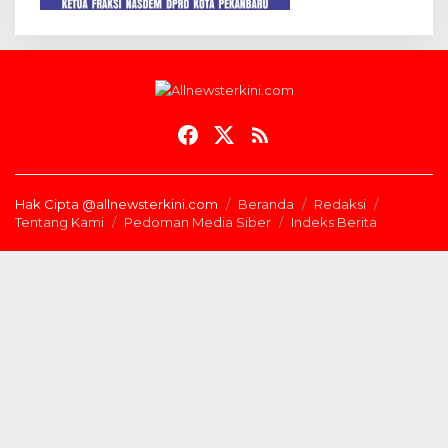
Hak Cipta @allnewsterkini.com
Beranda
Redaksi
Tentang Kami
Pedoman Media Siber
Indeks Berita