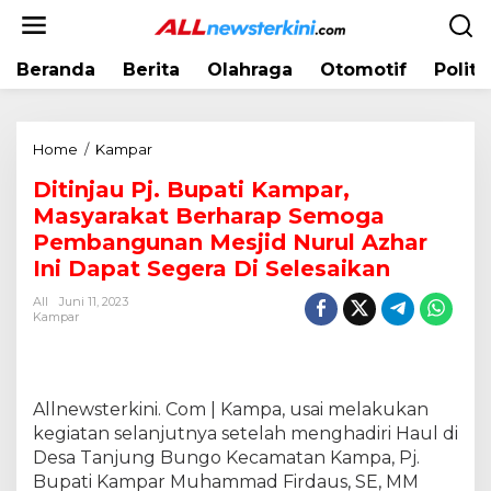
L
e
w
Beranda
Berita
Olahraga
Otomotif
Politi
a
t
i
k
Home
/
Kampar
D
e
i
k
Ditinjau Pj. Bupati Kampar,
t
o
Masyarakat Berharap Semoga
i
n
n
Pembangunan Mesjid Nurul Azhar
t
j
Ini Dapat Segera Di Selesaikan
e
a
n
All
Juni 11, 2023
u
Kampar
P
j
.
B
Allnewsterkini. Com | Kampa, usai melakukan
u
kegiatan selanjutnya setelah menghadiri Haul di
p
Desa Tanjung Bungo Kecamatan Kampa, Pj.
a
t
Bupati Kampar Muhammad Firdaus, SE, MM