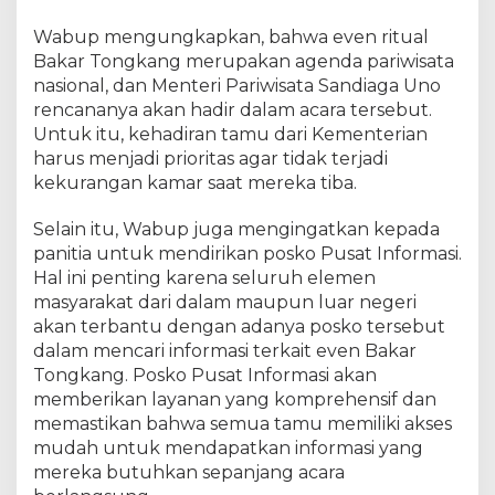
a
Wabup mengungkapkan, bahwa even ritual
b
u
Bakar Tongkang merupakan agenda pariwisata
p
nasional, dan Menteri Pariwisata Sandiaga Uno
R
rencananya akan hadir dalam acara tersebut.
o
Untuk itu, kehadiran tamu dari Kementerian
h
harus menjadi prioritas agar tidak terjadi
i
kekurangan kamar saat mereka tiba.
l
:
Selain itu, Wabup juga mengingatkan kepada
M
panitia untuk mendirikan posko Pusat Informasi.
e
Hal ini penting karena seluruh elemen
n
masyarakat dari dalam maupun luar negeri
g
a
akan terbantu dengan adanya posko tersebut
k
dalam mencari informasi terkait even Bakar
h
Tongkang. Posko Pusat Informasi akan
i
memberikan layanan yang komprehensif dan
r
memastikan bahwa semua tamu memiliki akses
i
mudah untuk mendapatkan informasi yang
T
mereka butuhkan sepanjang acara
i