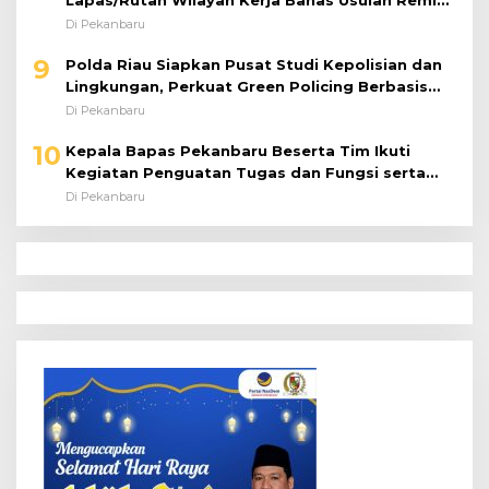
Lapas/Rutan Wilayah Kerja Bahas Usulan Remisi
Umum Jelang Hari Kemerdekaan
Di Pekanbaru
9
Polda Riau Siapkan Pusat Studi Kepolisian dan
Lingkungan, Perkuat Green Policing Berbasis
Riset
Di Pekanbaru
10
Kepala Bapas Pekanbaru Beserta Tim Ikuti
Kegiatan Penguatan Tugas dan Fungsi serta
Paparan Penempatan WBP ke Lapas Terbuka
Di Pekanbaru