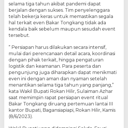
n
selama tiga tahun akibat pandemi dapat
g
berjalan dengan sukses. Tim penyelenggara
A
telah bekerja keras untuk memastikan segala
k
hal terkait even Bakar Tongkang tidak ada
a
kendala baik sebelum maupun sesudah event
n
tersebut.
M
e
” Persiapan harus dilakukan secara intensif,
n
mulai dari perencanaan detail acara, koordinasi
g
dengan pihak terkait, hingga pengaturan
g
e
logistik dan keamanan. Para peserta dan
l
pengunjung juga diharapkan dapat menikmati
e
even ini dengan aman dan nyaman setelah
g
menantikan selama tiga tahun yang panjang,”
a
kata Wakil Bupati Rokan Hilir, Sulaiman Azhar
r
saat memimpin rapat persiapan event ritual
,
Bakar Tongkang diruang pertemuan lantai III
d
kantor Bupati, Bagansiapiapi, Rokan Hilir, Kamis
i
(8/6/2023).
H
a