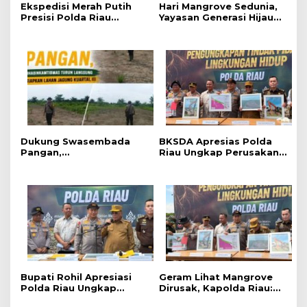
Ekspedisi Merah Putih
Hari Mangrove Sedunia,
Presisi Polda Riau
Yayasan Generasi Hijau
Tanam 810 Mangrove
Beri Penghargaan
dan Salurkan Berbagai
kepada Kapolda Riau
Bantuan Untuk
Masyarakat Pesisir
Sinaboi
Dukung Swasembada
BKSDA Apresias Polda
Pangan,
Riau Ungkap Perusakan
Bhabinkamtibmas Turun
Mangrove di Rohil
Langsung Siapkan Lahan
Jagung Kuartal III
Bupati Rohil Apresiasi
Geram Lihat Mangrove
Polda Riau Ungkap
Dirusak, Kapolda Riau:
Perusakan Mangrove,
Ini Benteng Masyarakat