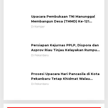
Kamseltibcarlantas
Upacara Pembukaan TNI Manunggal
Membangun Desa (TMMD) Ke-121
Kodim 0313/KPR Tahun 2024) ?
Di Kampar
Persiapan Kejurnas PPLP, Dispora dan
Asprov Riau Tinjau Kelayakan Rumput
Lapangan Sepakbola
Di Pekanbaru
Prosesi Upacara Hari Pancasila di Kota
Pekanbaru Tetap Khidmat Walau
Dalam Ruangan
Di Pekanbaru