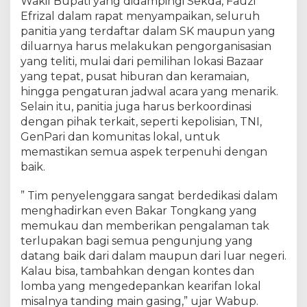
Wakil Bupati yang didampingi Sekda, Fauzi
d
i
Efrizal dalam rapat menyampaikan, seluruh
r
panitia yang terdaftar dalam SK maupun yang
i
diluarnya harus melakukan pengorganisasian
M
yang teliti, mulai dari pemilihan lokasi Bazaar
e
yang tepat, pusat hiburan dan keramaian,
n
hingga pengaturan jadwal acara yang menarik.
t
Selain itu, panitia juga harus berkoordinasi
e
dengan pihak terkait, seperti kepolisian, TNI,
r
GenPari dan komunitas lokal, untuk
i
memastikan semua aspek terpenuhi dengan
P
a
baik.
r
i
” Tim penyelenggara sangat berdedikasi dalam
w
menghadirkan even Bakar Tongkang yang
i
memukau dan memberikan pengalaman tak
s
terlupakan bagi semua pengunjung yang
a
datang baik dari dalam maupun dari luar negeri.
t
Kalau bisa, tambahkan dengan kontes dan
a
lomba yang mengedepankan kearifan lokal
,
misalnya tanding main gasing,” ujar Wabup.
W