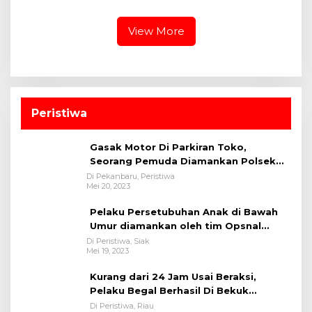
Imbau Masyarakat Tak
Pesisir, Tempat Satwa
Lagi Merusak Hutan
Berkembang Biak
View More
Peristiwa
Gasak Motor Di Parkiran Toko,
Seorang Pemuda Diamankan Polsek
Bukit Raya
Di Pekanbaru, Peristiwa
Mei 20, 2023
Pelaku Persetubuhan Anak di Bawah
Umur diamankan oleh tim Opsnal
Polsek Tualang-Polres Siak-Polda Riau
Di Peristiwa, Siak
Mei 19, 2023
Kurang dari 24 Jam Usai Beraksi,
Pelaku Begal Berhasil Di Bekuk
Satreskrim Polres Kuansing
Di Peristiwa, Riau