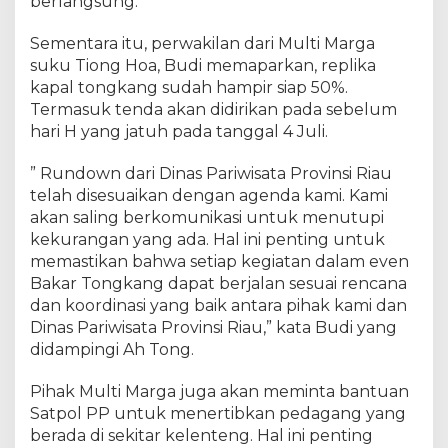
berlangsung.
g
a
Sementara itu, perwakilan dari Multi Marga
T
suku Tiong Hoa, Budi memaparkan, replika
a
h
kapal tongkang sudah hampir siap 50%.
u
Termasuk tenda akan didirikan pada sebelum
n
hari H yang jatuh pada tanggal 4 Juli.
P
e
” Rundown dari Dinas Pariwisata Provinsi Riau
n
telah disesuaikan dengan agenda kami. Kami
a
akan saling berkomunikasi untuk menutupi
n
kekurangan yang ada. Hal ini penting untuk
t
memastikan bahwa setiap kegiatan dalam even
i
Bakar Tongkang dapat berjalan sesuai rencana
a
dan koordinasi yang baik antara pihak kami dan
n
Dinas Pariwisata Provinsi Riau,” kata Budi yang
didampingi Ah Tong.
Pihak Multi Marga juga akan meminta bantuan
Satpol PP untuk menertibkan pedagang yang
berada di sekitar kelenteng. Hal ini penting