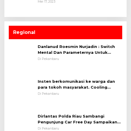
Mei 17, 2023
Regional
Danlanud Roesmin Nurjadin : Switch
Mental Dan Parameternya Untuk
Melaksanakan ✈
Di Pekanbaru
Insten berkomunikasi ke warga dan
para tokoh masyarakat. Cooling
System OMP LK ²024 Polsek Rumbai,
Di Pekanbaru
Kapolsek Iptu SAID ; Tekankan
Pentingnya Memelihara dan Menjaga
Situasi Kondusif
Dirlantas Polda Riau Sambangi
Pengunjung Car Free Day Sampaikan
Pesan Edukasi Kamtibmas &
Di Pekanbaru