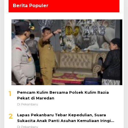
Berita Populer
1
Pemcam Kulim Bersama Polsek Kulim Razia
Pekat di Maredan
Di Pekanbaru
2
Lapas Pekanbaru Tebar Kepedulian, Suara
Sukacita Anak Panti Asuhan Kemuliaan Iringi
Bantuan Sosial
Di Pekanbaru