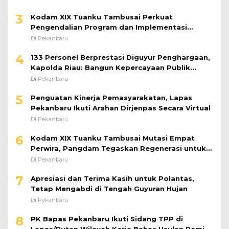
3
Kodam XIX Tuanku Tambusai Perkuat
Pengendalian Program dan Implementasi
Doktrin TNI AD
Di Pekanbaru
4
133 Personel Berprestasi Diguyur Penghargaan,
Kapolda Riau: Bangun Kepercayaan Publik
dengan Karya Nyata
Di Pekanbaru
5
Penguatan Kinerja Pemasyarakatan, Lapas
Pekanbaru Ikuti Arahan Dirjenpas Secara Virtual
Di Pekanbaru
6
Kodam XIX Tuanku Tambusai Mutasi Empat
Perwira, Pangdam Tegaskan Regenerasi untuk
Perkuat Kinerja Satuan
Di Pekanbaru
7
Apresiasi dan Terima Kasih untuk Polantas,
Tetap Mengabdi di Tengah Guyuran Hujan
Di Pekanbaru
8
PK Bapas Pekanbaru Ikuti Sidang TPP di