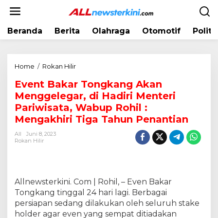
L
e
w
Beranda
Berita
Olahraga
Otomotif
Politi
a
t
i
k
Home
/
Rokan Hilir
E
e
v
k
Event Bakar Tongkang Akan
e
o
Menggelegar, di Hadiri Menteri
n
n
t
Pariwisata, Wabup Rohil :
t
B
Mengakhiri Tiga Tahun Penantian
e
a
n
All
Juni 8, 2023
k
Rokan Hilir
a
r
T
o
Allnewsterkini. Com | Rohil, – Even Bakar
n
Tongkang tinggal 24 hari lagi. Berbagai
g
persiapan sedang dilakukan oleh seluruh stake
k
a
holder agar even yang sempat ditiadakan