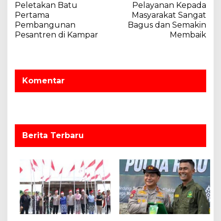
v
Peletakan Batu
Pelayanan Kepada
Pertama
Masyarakat Sangat
i
Pembangunan
Bagus dan Semakin
g
Pesantren di Kampar
Membaik
a
s
i
Komentar
p
o
s
Berita Terbaru