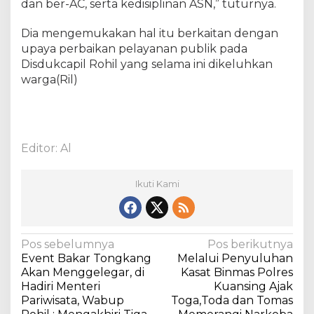
dan ber-AC, serta kedisiplinan ASN,” tuturnya.
n
g
Dia mengemukakan hal itu berkaitan dengan
a
upaya perbaikan pelayanan publik pada
t
Disdukcapil Rohil yang selama ini dikeluhkan
B
warga(Ril)
a
g
u
s
d
Editor: Al
a
n
S
Ikuti Kami
e
m
a
k
N
Pos sebelumnya
Pos berikutnya
i
Event Bakar Tongkang
Melalui Penyuluhan
n
a
Akan Menggelegar, di
Kasat Binmas Polres
M
v
Hadiri Menteri
Kuansing Ajak
e
Pariwisata, Wabup
Toga,Toda dan Tomas
i
m