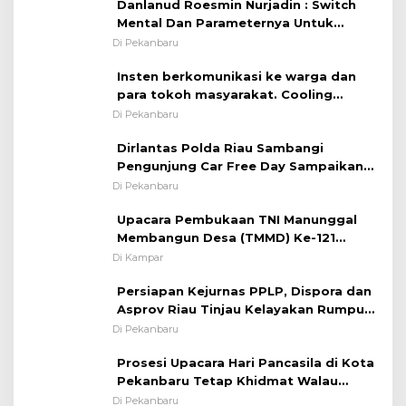
Danlanud Roesmin Nurjadin : Switch
Mental Dan Parameternya Untuk
Melaksanakan ✈
Di Pekanbaru
Insten berkomunikasi ke warga dan
para tokoh masyarakat. Cooling
System OMP LK ²024 Polsek Rumbai,
Di Pekanbaru
Kapolsek Iptu SAID ; Tekankan
Dirlantas Polda Riau Sambangi
Pentingnya Memelihara dan Menjaga
Pengunjung Car Free Day Sampaikan
Situasi Kondusif
Pesan Edukasi Kamtibmas &
Di Pekanbaru
Kamseltibcarlantas
Upacara Pembukaan TNI Manunggal
Membangun Desa (TMMD) Ke-121
Kodim 0313/KPR Tahun 2024) ?
Di Kampar
Persiapan Kejurnas PPLP, Dispora dan
Asprov Riau Tinjau Kelayakan Rumput
Lapangan Sepakbola
Di Pekanbaru
Prosesi Upacara Hari Pancasila di Kota
Pekanbaru Tetap Khidmat Walau
Dalam Ruangan
Di Pekanbaru