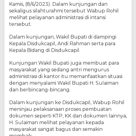
p
Kamis, (8/6/2023). Dalam kunjungan dan
i
sekaligus silahturahmi tersebut Wabup Rohil
l
melihat pelayanan administrasi di intansi
,
tersebut.
W
a
Dalam kunjungan, Wakil Bupati di dampingi
b
Kepala Disdukcapil, Andi Rahman serta para
u
Kepala Bidang di Disdukcapil.
p
S
Kunjungan Wakil Bupati juga membuat para
u
masyarakat yang sedang antri mengurus
l
a
administrasi di kantor itu memanfaatkan situasi
i
dengan menyalami Wakil Bupati H. Sulaiman
m
dan berbincang-bincang.
a
n
Dalam kunjungan ke Disdukcapil, Wabup Rohil
:
meninjau pelaksanaan proses pembuatan
P
dokumen seperti KTP, KK dan dokumen lainnya,
e
H. Sulaiman melihat pelayanan kepada
l
masyarakat sangat bagus dan semakin
a
membaik.