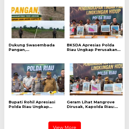
dan Salurkan Berbagai
kepada Kapolda Riau
Bantuan Untuk
Masyarakat Pesisir
Sinaboi
Dukung Swasembada
BKSDA Apresias Polda
Pangan,
Riau Ungkap Perusakan
Bhabinkamtibmas Turun
Mangrove di Rohil
Langsung Siapkan Lahan
Jagung Kuartal III
Bupati Rohil Apresiasi
Geram Lihat Mangrove
Polda Riau Ungkap
Dirusak, Kapolda Riau:
Perusakan Mangrove,
Ini Benteng Masyarakat
Imbau Masyarakat Tak
Pesisir, Tempat Satwa
Lagi Merusak Hutan
Berkembang Biak
View More