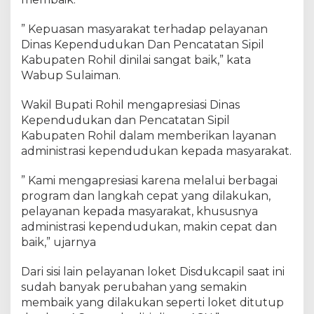
y
a
” Kepuasan masyarakat terhadap pelayanan
n
a
Dinas Kependudukan Dan Pencatatan Sipil
n
Kabupaten Rohil dinilai sangat baik,” kata
K
Wabup Sulaiman.
e
p
Wakil Bupati Rohil mengapresiasi Dinas
a
Kependudukan dan Pencatatan Sipil
d
Kabupaten Rohil dalam memberikan layanan
a
administrasi kependudukan kepada masyarakat.
M
a
” Kami mengapresiasi karena melalui berbagai
s
program dan langkah cepat yang dilakukan,
y
pelayanan kepada masyarakat, khususnya
a
r
administrasi kependudukan, makin cepat dan
a
baik,” ujarnya
k
a
Dari sisi lain pelayanan loket Disdukcapil saat ini
t
sudah banyak perubahan yang semakin
S
membaik yang dilakukan seperti loket ditutup
a