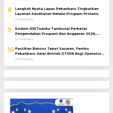
8
Langkah Nyata Lapas Pekanbaru Tingkatkan
Layanan Kesehatan Melalui Program Prolanis
Di Pekanbaru
9
Kodam XIX/Tuanku Tambusai Perketat
Pengendalian Program dan Anggaran 2026,
Pastikan Kinerja Tepat Sasaran
Di Pekanbaru
10
Pastikan Bansos Tepat Sasaran, Pemko
Pekanbaru Gelar Bimtek DTSEN Bagi Operator
Puskessos
Di Pekanbaru