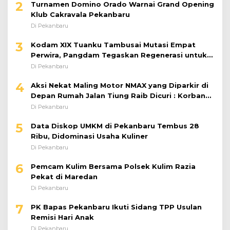
2
Turnamen Domino Orado Warnai Grand Opening
Klub Cakravala Pekanbaru
Di Pekanbaru
3
Kodam XIX Tuanku Tambusai Mutasi Empat
Perwira, Pangdam Tegaskan Regenerasi untuk
Perkuat Kinerja Satuan
Di Pekanbaru
4
Aksi Nekat Maling Motor NMAX yang Diparkir di
Depan Rumah Jalan Tiung Raib Dicuri : Korban
Minta Pelaku Ditangkap Pihak Kepolisian
Di Pekanbaru
5
Data Diskop UMKM di Pekanbaru Tembus 28
Ribu, Didominasi Usaha Kuliner
Di Pekanbaru
6
Pemcam Kulim Bersama Polsek Kulim Razia
Pekat di Maredan
Di Pekanbaru
7
PK Bapas Pekanbaru Ikuti Sidang TPP Usulan
Remisi Hari Anak
Di Pekanbaru