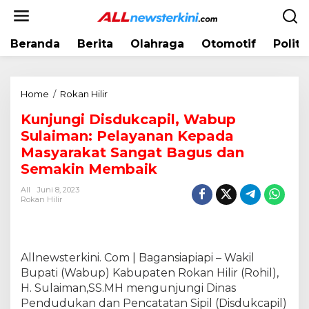
L
e
w
Beranda
Berita
Olahraga
Otomotif
Politi
a
t
i
k
Home
/
Rokan Hilir
K
e
u
k
Kunjungi Disdukcapil, Wabup
n
o
Sulaiman: Pelayanan Kepada
j
n
u
Masyarakat Sangat Bagus dan
t
n
Semakin Membaik
e
g
n
All
Juni 8, 2023
i
Rokan Hilir
D
i
s
d
Allnewsterkini. Com | Bagansiapiapi – Wakil
u
Bupati (Wabup) Kabupaten Rokan Hilir (Rohil),
k
H. Sulaiman,SS.MH mengunjungi Dinas
c
a
Pendudukan dan Pencatatan Sipil (Disdukcapil)