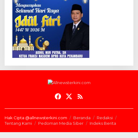
Hak Cipta @allnewsterkini.com
Beranda
Redaksi
Tentang Kami
Pedoman Media Siber
Indeks Berita