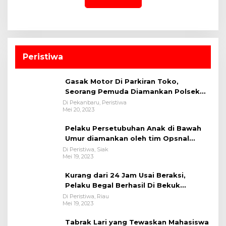
Peristiwa
Gasak Motor Di Parkiran Toko,
Seorang Pemuda Diamankan Polsek
Bukit Raya
Di Pekanbaru, Peristiwa
Mei 20, 2023
Pelaku Persetubuhan Anak di Bawah
Umur diamankan oleh tim Opsnal
Polsek Tualang-Polres Siak-Polda Riau
Di Peristiwa, Siak
Mei 19, 2023
Kurang dari 24 Jam Usai Beraksi,
Pelaku Begal Berhasil Di Bekuk
Satreskrim Polres Kuansing
Di Peristiwa, Riau
Mei 19, 2023
Tabrak Lari yang Tewaskan Mahasiswa