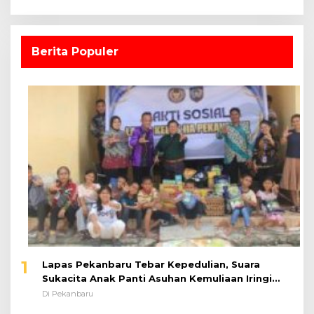
Berita Populer
1
Lapas Pekanbaru Tebar Kepedulian, Suara
Sukacita Anak Panti Asuhan Kemuliaan Iringi
Bantuan Sosial
Di Pekanbaru