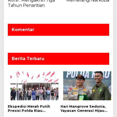
Rohil : Mengakhiri Tiga
Memerangi Narkoba
b
g
Tahun Penantian
a
a
i
k
s
i
Komentar
p
o
s
Berita Terbaru
Ekspedisi Merah Putih
Hari Mangrove Sedunia,
Presisi Polda Riau
Yayasan Generasi Hijau
Tanam 810 Mangrove
Beri Penghargaan