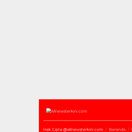
Hak Cipta @allnewsterkini.com
Beranda