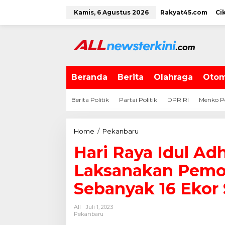
L
Kamis, 6 Agustus 2026
Rakyat45.com
Ci
e
w
a
t
i
k
e
Beranda
Berita
Olahraga
Otom
k
o
Berita Politik
Partai Politik
DPR RI
Menko P
n
t
e
Home
/
Pekanbaru
H
n
a
Hari Raya Idul Ad
r
i
Laksanakan Pemo
R
a
Sebanyak 16 Ekor 
y
a
All
Juli 1, 2023
I
Pekanbaru
d