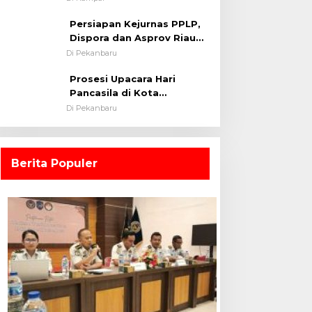
0313/KPR Tahun 2024) ?
Persiapan Kejurnas PPLP,
Dispora dan Asprov Riau
Tinjau Kelayakan Rumput
Di Pekanbaru
Lapangan Sepakbola
Prosesi Upacara Hari
Pancasila di Kota
Pekanbaru Tetap Khidmat
Di Pekanbaru
Walau Dalam Ruangan
Berita Populer