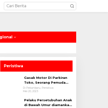
gional
Peristiwa
Gasak Motor Di Parkiran
Toko, Seorang Pemuda
Diamankan Polsek Bukit
Di Pekanbaru, Peristiwa
Mei 20, 2023
Raya
Pelaku Persetubuhan Anak
di Bawah Umur diamankan