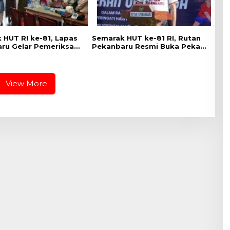
 HUT RI ke-81, Lapas
Semarak HUT ke-81 RI, Rutan
ru Gelar Pemeriksaan
Pekanbaru Resmi Buka Pekan
an Gratis untuk
Olahraga Warga Binaan
inaan dan Masyarakat
View More