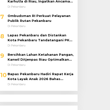
Karhutla di Riau, Ingatkan Ancaman
El Niño dan Prioritaskan
Di Pekanbaru
Pencegahan
7
Ombudsman RI Perkuat Pelayanan
Publik Rutan Pekanbaru
Di Pekanbaru
8
Lapas Pekanbaru dan Distankan
Kota Pekanbaru Tandatangani PKS,
Warga Binaan Dibekali Keterampilan
Di Pekanbaru
Peternakan Ayam Petelur
9
Bersihkan Lahan Ketahanan Pangan,
Kanwil Ditjenpas Riau Optimalkan
Produktivitas
Di Pekanbaru
10
Bapas Pekanbaru Hadiri Rapat Kerja
Kota Layak Anak 2026 Bahas
Penanganan ABH
Di Pekanbaru