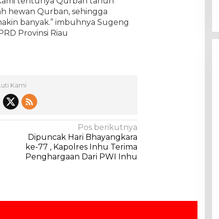
 kami tentunya Qurban tahun
ah hewan Qurban, sehingga
makin banyak.” imbuhnya Sugeng
PRD Provinsi Riau
kuti Kami
Pos berikutnya
Dipuncak Hari Bhayangkara
ke-77 , Kapolres Inhu Terima
Penghargaan Dari PWI Inhu