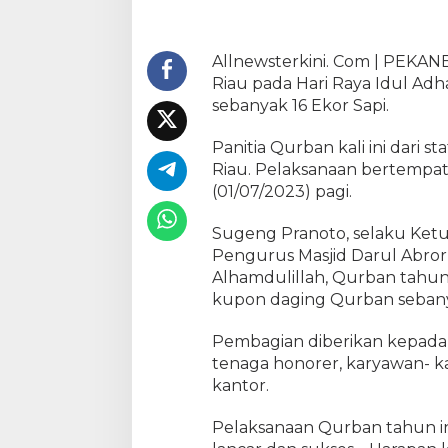
u
l
A
Allnewsterkini. Com | PEKAN
d
Riau pada Hari Raya Idul Adha
h
sebanyak 16 Ekor Sapi.
a
D
Panitia Qurban kali ini dari 
P
Riau. Pelaksanaan bertempat
R
(01/07/2023) pagi.
D
P
Sugeng Pranoto, selaku Ketu
r
o
Pengurus Masjid Darul Abr
v
Alhamdulillah, Qurban tahun 
i
kupon daging Qurban seban
n
s
Pembagian diberikan kepada 
i
tenaga honorer, karyawan- k
R
kantor.
i
a
Pelaksanaan Qurban tahun in
u