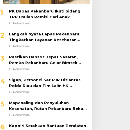
1
PK Bapas Pekanbaru Ikuti Sidang
TPP Usulan Remisi Hari Anak
Di Pekanbaru
2
Langkah Nyata Lapas Pekanbaru
Tingkatkan Layanan Kesehatan
Melalui Program Prolanis
Di Pekanbaru
3
Pastikan Bansos Tepat Sasaran,
Pemko Pekanbaru Gelar Bimtek
DTSEN Bagi Operator Puskessos
Di Pekanbaru
4
Sigap, Personel Sat PJR Ditlantas
Polda Riau dan Tim Lalin HK
Berjibaku Selamatkan Korban
Di Pekanbaru
Kecelakaan di Tol Pekanbaru–Dumai
5
Mapenaling dan Penyuluhan
Kesehatan, Rutan Pekanbaru Bekali
37 Tahanan Baru dengan Edukasi
Di Pekanbaru
TBC, HIV, dan Bahaya Narkoba
6
Kapolri Serahkan Bantuan Peralatan