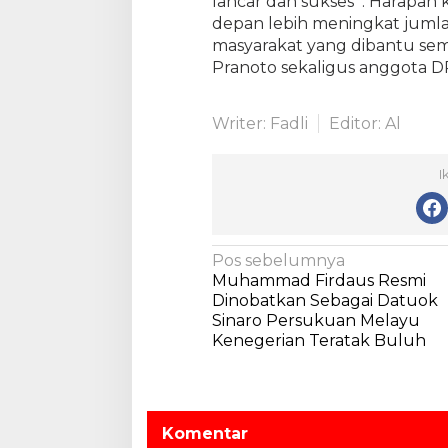
lancar dan sukses . Harapan
L
depan lebih meningkat juml
a
masyarakat yang dibantu se
k
s
Pranoto sekaligus anggota D
a
n
Writer: Fadli
Editor: Al
a
k
a
I
n
P
e
m
N
Pos sebelumnya
o
Muhammad Firdaus Resmi
a
t
Dinobatkan Sebagai Datuok
o
v
Sinaro Persukuan Melayu
n
Kenegerian Teratak Buluh
i
g
a
g
n
a
H
s
e
Komentar
w