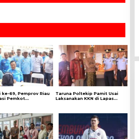
di ke-69, Pemprov Riau
Taruna Poltekip Pamit Usai
asi Pemkot
Laksanakan KKN di Lapas
ru Gelar CKG di
Pekanbaru
 Utama