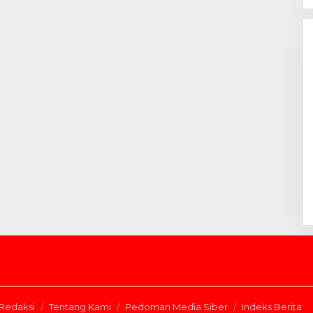
Redaksi
Tentang Kami
Pedoman Media Siber
Indeks Berita