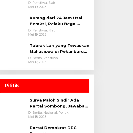
oleh tim Opsnal Polsek
Di Peristiwa, Siak
Mei 19, 2023
Tualang-Polres Siak-Polda
Riau
Kurang dari 24 Jam Usai
Beraksi, Pelaku Begal
Berhasil Di Bekuk
Di Peristiwa, Riau
Mei 19, 2023
Satreskrim Polres
Kuansing
Tabrak Lari yang Tewaskan
Mahasiswa di Pekanbaru
Ditangkap Polisi
Di Berita, Peristiwa
Mei 17, 2023
Pilitik
Surya Paloh Sindir Ada
Partai Sombong, Jawaban
Megawati
Di Berita, Nasional, Politik
Mei 18, 2023
Partai Demokrat DPC