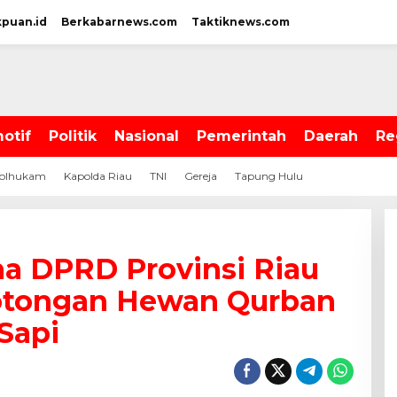
kpuan.id
Berkabarnews.com
Taktiknews.com
otif
Politik
Nasional
Pemerintah
Daerah
Re
olhukam
Kapolda Riau
TNI
Gereja
Tapung Hulu
ha DPRD Provinsi Riau
tongan Hewan Qurban
Sapi