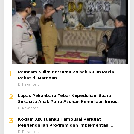
1
Pemcam Kulim Bersama Polsek Kulim Razia
Pekat di Maredan
Di Pekanbaru
2
Lapas Pekanbaru Tebar Kepedulian, Suara
Sukacita Anak Panti Asuhan Kemuliaan Iringi
Bantuan Sosial
Di Pekanbaru
3
Kodam XIX Tuanku Tambusai Perkuat
Pengendalian Program dan Implementasi
Doktrin TNI AD
Di Pekanbaru