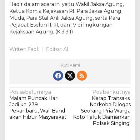
Hadir dalam acara ini yaitu Wakil Jaksa Agung,
Ketua Komisi Kejaksaan RI, Para Jaksa Agung
Muda, Para Staf Ahli Jaksa Agung, serta Para
Pejabat Eselon II, III, dan IV di lingkungan
Kejaksaan Agung. (K.3.3.1)
Writer: Fadli
Editor: Al
Ikuti Kami
N
Pos sebelumnya
Pos berikutnya
Malam Puncak Hari
Kerap Transaksi
a
Jadi ke-239
Narkoba Dilogas
v
Pekanbaru, Wali Band
Seorang Pria Warga
akan Hibur Masyarakat
Koto Taluk Diamankan
i
Polsek Singingi
g
a