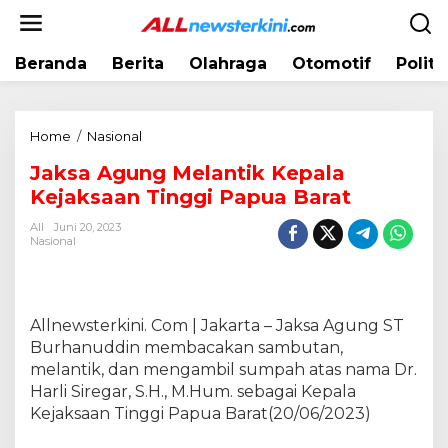
L
e
w
Beranda
Berita
Olahraga
Otomotif
Politi
a
t
i
k
Home
/
Nasional
J
e
a
k
Jaksa Agung Melantik Kepala
k
o
Kejaksaan Tinggi Papua Barat
s
n
a
t
All
Juni 20, 2023
A
Nasional
e
g
n
u
n
g
Allnewsterkini. Com | Jakarta – Jaksa Agung ST
M
Burhanuddin membacakan sambutan,
e
melantik, dan mengambil sumpah atas nama Dr.
l
Harli Siregar, S.H., M.Hum. sebagai Kepala
a
Kejaksaan Tinggi Papua Barat(20/06/2023)
n
t