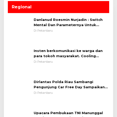
Regional
Danlanud Roesmin Nurjadin : Switch
Mental Dan Parameternya Untuk
Melaksanakan ✈
Di Pekanbaru
Insten berkomunikasi ke warga dan
para tokoh masyarakat. Cooling
System OMP LK ²024 Polsek Rumbai,
Di Pekanbaru
Kapolsek Iptu SAID ; Tekankan
Pentingnya Memelihara dan Menjaga
Situasi Kondusif
Dirlantas Polda Riau Sambangi
Pengunjung Car Free Day Sampaikan
Pesan Edukasi Kamtibmas &
Di Pekanbaru
Kamseltibcarlantas
Upacara Pembukaan TNI Manunggal