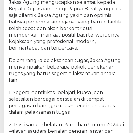
Jaksa Agung mengucapkan selamat kepada
i
Kepala Kejaksaan Tinggi Papua Barat yang baru
k
K
saja dilantik. Jaksa Agung yakin dan optimis
e
bahwa penempatan pejabat yang baru dilantik
p
telah tepat dan akan berkontribusi,
a
memberikan manfaat positif bagi terwujudnya
l
Kejaksaan yang profesional, modern,
a
bermartabat dan terpercaya.
K
e
Dalam rangka pelaksanaan tugas, Jaksa Agung
j
menyampaikan beberapa pokok penekanan
a
tugas yang harus segera dilaksanakan antara
k
lain
s
a
a
1. Segera identifikasi, pelajari, kuasai, dan
n
selesaikan berbagai persoalan di tempat
T
penugasan baru, guna akselerasi dan akurasi
i
dalam pelaksanaan tugas.
n
g
2. Pastikan perhelatan Pemilihan Umum 2024 di
g
wilayah saudara berjalan dengan lancar dan