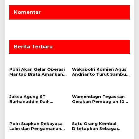
s
Komentar
i
p
o
s
Berita Terbaru
Polri Akan Gelar Operasi
Wakapolri Komjen Agus
Mantap Brata Amankan
Andrianto Turut Sambut
Pemilu 2024, Cooling
Kepulangan Presiden RI
System Jadi Salah Satu
dari KTT G20 India
Strategi
Jaksa Agung ST
Wamendagri Tegaskan
Burhanuddin Raih
Gerakan Pembagian 10
Penghargaan NAWACITA
Juta Bendera Merah
AWARD 2023 Kategori
Putih untuk Perkuat
“Penegakan Hukum”
Nasionalisme
Polri Siapkan Rekayasa
Satu Orang Kembali
Lalin dan Pengamanan
Ditetapkan Sebagai
Jalur Delegasi KTT
Tersangka dalam
ASEAN
Perkara Pertambangan