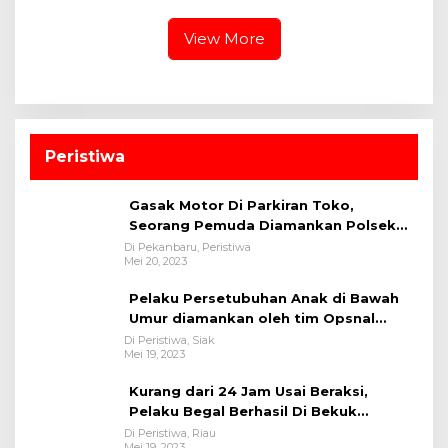
PT Sendawar Jaya
View More
Peristiwa
Gasak Motor Di Parkiran Toko,
Seorang Pemuda Diamankan Polsek
Bukit Raya
Di Pekanbaru, Peristiwa
Mei 20, 2023
Pelaku Persetubuhan Anak di Bawah
Umur diamankan oleh tim Opsnal
Polsek Tualang-Polres Siak-Polda Riau
Di Peristiwa, Siak
Mei 19, 2023
Kurang dari 24 Jam Usai Beraksi,
Pelaku Begal Berhasil Di Bekuk
Satreskrim Polres Kuansing
Di Peristiwa, Riau
Mei 19, 2023