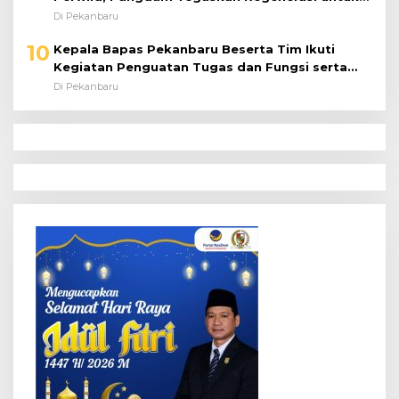
Perkuat Kinerja Satuan
Di Pekanbaru
10
Kepala Bapas Pekanbaru Beserta Tim Ikuti
Kegiatan Penguatan Tugas dan Fungsi serta
Paparan Penempatan WBP ke Lapas Terbuka
Di Pekanbaru