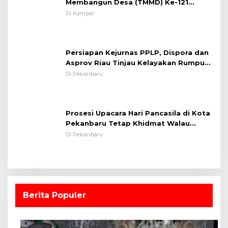
Membangun Desa (TMMD) Ke-121
Kodim 0313/KPR Tahun 2024) ?
Di Kampar
Persiapan Kejurnas PPLP, Dispora dan
Asprov Riau Tinjau Kelayakan Rumput
Lapangan Sepakbola
Di Pekanbaru
Prosesi Upacara Hari Pancasila di Kota
Pekanbaru Tetap Khidmat Walau
Dalam Ruangan
Di Pekanbaru
Berita Populer