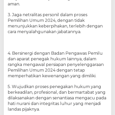
i
aman.
P
a
3. Jaga netralitas personil dalam proses
p
Pemilihan Umum 2024, dengan tidak
u
menunjukkan keberpihakan, terlebih dengan
a
B
cara menyalahgunakan jabatannya.
a
r
a
t
4. Bersinergi dengan Badan Pengawas Pemilu
dan aparat penegak hukum lainnya, dalam
rangka mengawal persiapan penyelenggaraan
Pemilihan Umum 2024 dengan tetap
memperhatikan kewenangan yang dimiliki.
5. Wujudkan proses penegakan hukum yang
berkeadilan, profesional, dan bermartabat yang
dilaksanakan dengan senantiasa mengacu pada
hati nurani dan integritas luhur yang menjadi
landas pijaknya.