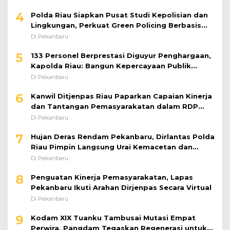
4
Polda Riau Siapkan Pusat Studi Kepolisian dan
Lingkungan, Perkuat Green Policing Berbasis
Riset
Di Pekanbaru
5
133 Personel Berprestasi Diguyur Penghargaan,
Kapolda Riau: Bangun Kepercayaan Publik
dengan Karya Nyata
Di Pekanbaru
6
Kanwil Ditjenpas Riau Paparkan Capaian Kinerja
dan Tantangan Pemasyarakatan dalam RDP
Bersama Komisi XIII DPR RI
Di Pekanbaru
7
Hujan Deras Rendam Pekanbaru, Dirlantas Polda
Riau Pimpin Langsung Urai Kemacetan dan
Bantu Pengendara
Di Pekanbaru
8
Penguatan Kinerja Pemasyarakatan, Lapas
Pekanbaru Ikuti Arahan Dirjenpas Secara Virtual
Di Pekanbaru
9
Kodam XIX Tuanku Tambusai Mutasi Empat
Perwira, Pangdam Tegaskan Regenerasi untuk