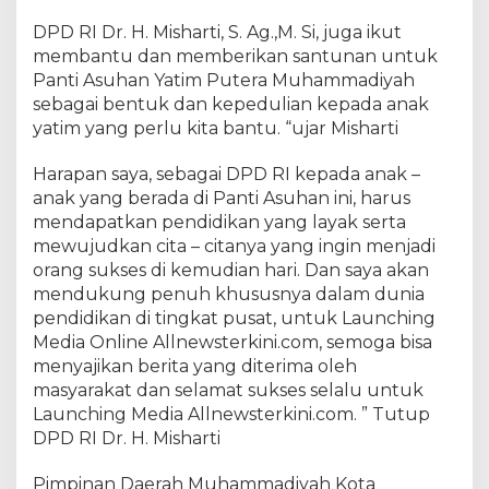
k
DPD RI Dr. H. Misharti, S. Ag.,M. Si, juga ikut
e
membantu dan memberikan santunan untuk
t
Panti Asuhan Yatim Putera Muhammadiyah
S
e
sebagai bentuk dan kepedulian kepada anak
m
yatim yang perlu kita bantu. “ujar Misharti
b
a
Harapan saya, sebagai DPD RI kepada anak –
k
anak yang berada di Panti Asuhan ini, harus
o
mendapatkan pendidikan yang layak serta
K
mewujudkan cita – citanya yang ingin menjadi
e
orang sukses di kemudian hari. Dan saya akan
p
mendukung penuh khususnya dalam dunia
a
pendidikan di tingkat pusat, untuk Launching
d
Media Online Allnewsterkini.com, semoga bisa
a
A
menyajikan berita yang diterima oleh
n
masyarakat dan selamat sukses selalu untuk
a
Launching Media Allnewsterkini.com. ” Tutup
k
DPD RI Dr. H. Misharti
Y
a
Pimpinan Daerah Muhammadiyah Kota