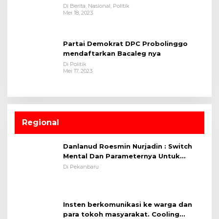
Di Berita, Nasional, Politik
Mei 18, 2023
Partai Demokrat DPC Probolinggo
mendaftarkan Bacaleg nya
Di Politik
Mei 17, 2023
Regional
Danlanud Roesmin Nurjadin : Switch
Mental Dan Parameternya Untuk
Melaksanakan ✈
Di Pekanbaru
Insten berkomunikasi ke warga dan
para tokoh masyarakat. Cooling