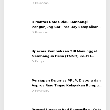
System OMP LK ²024 Polsek Rumbai,
Di Pekanbaru
Kapolsek Iptu SAID ; Tekankan
Pentingnya Memelihara dan Menjaga
Situasi Kondusif
Dirlantas Polda Riau Sambangi
Pengunjung Car Free Day Sampaikan
Pesan Edukasi Kamtibmas &
Di Pekanbaru
Kamseltibcarlantas
Upacara Pembukaan TNI Manunggal
Membangun Desa (TMMD) Ke-121
Kodim 0313/KPR Tahun 2024) ?
Di Kampar
Persiapan Kejurnas PPLP, Dispora dan
Asprov Riau Tinjau Kelayakan Rumput
Lapangan Sepakbola
Di Pekanbaru
Prosesi Upacara Hari Pancasila di Kota