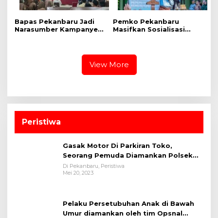
Bapas Pekanbaru Jadi
‎Pemko Pekanbaru
Narasumber Kampanye
Masifkan Sosialisasi
Perlindungan Anak di
Bahaya LGBT dan HIV
SMKN 3 Pekanbaru
AIDS Bagi Siswa MAN 2
Pekanbaru
View More
Peristiwa
Gasak Motor Di Parkiran Toko,
Seorang Pemuda Diamankan Polsek
Bukit Raya
Di Pekanbaru, Peristiwa
Mei 20, 2023
Pelaku Persetubuhan Anak di Bawah
Umur diamankan oleh tim Opsnal