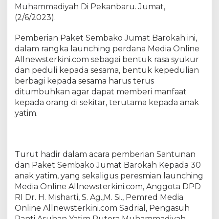
a
Muhammadiyah Di Pekanbaru. Jumat,
O
(2/6/2023).
n
l
Pemberian Paket Sembako Jumat Barokah ini,
i
dalam rangka launching perdana Media Online
n
Allnewsterkini.com sebagai bentuk rasa syukur
e
dan peduli kepada sesama, bentuk kepedulian
A
berbagi kepada sesama harus terus
l
ditumbuhkan agar dapat memberi manfaat
l
kepada orang di sekitar, terutama kepada anak
n
e
yatim.
w
s
t
e
Turut hadir dalam acara pemberian Santunan
r
dan Paket Sembako Jumat Barokah Kepada 30
k
anak yatim, yang sekaligus peresmian launching
i
Media Online Allnewsterkini.com, Anggota DPD
n
RI Dr. H. Misharti, S. Ag.,M. Si., Pemred Media
i
Online Allnewsterkini.com Sadrial, Pengasuh
.
Panti Asuhan Yatim Putera Muhammadiyah