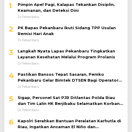
1
Pimpin Apel Pagi, Kalapas Tekankan Disiplin,
Keamanan, dan Deteksi Dini
Di Pekanbaru
2
PK Bapas Pekanbaru Ikuti Sidang TPP Usulan
Remisi Hari Anak
Di Pekanbaru
3
Langkah Nyata Lapas Pekanbaru Tingkatkan
Layanan Kesehatan Melalui Program Prolanis
Di Pekanbaru
4
Pastikan Bansos Tepat Sasaran, Pemko
Pekanbaru Gelar Bimtek DTSEN Bagi Operator
Puskessos
Di Pekanbaru
5
Sigap, Personel Sat PJR Ditlantas Polda Riau
dan Tim Lalin HK Berjibaku Selamatkan Korban
Kecelakaan di Tol Pekanbaru–Dumai
Di Pekanbaru
6
Kapolri Serahkan Bantuan Peralatan Karhutla di
Riau, Ingatkan Ancaman El Niño dan