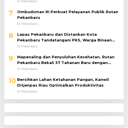
Prioritaskan Pencegahan
Di Pekanbaru
7
Ombudsman RI Perkuat Pelayanan Publik Rutan
Pekanbaru
Di Pekanbaru
8
Lapas Pekanbaru dan Distankan Kota
Pekanbaru Tandatangani PKS, Warga Binaan
Dibekali Keterampilan Peternakan Ayam Petelur
Di Pekanbaru
9
Mapenaling dan Penyuluhan Kesehatan, Rutan
Pekanbaru Bekali 37 Tahanan Baru dengan
Edukasi TBC, HIV, dan Bahaya Narkoba
Di Pekanbaru
10
Bersihkan Lahan Ketahanan Pangan, Kanwil
Ditjenpas Riau Optimalkan Produktivitas
Di Pekanbaru