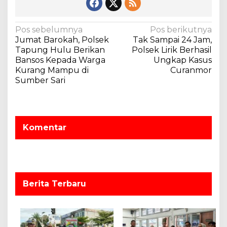
N
Pos sebelumnya
Pos berikutnya
Jumat Barokah, Polsek
Tak Sampai 24 Jam,
a
Tapung Hulu Berikan
Polsek Lirik Berhasil
v
Bansos Kepada Warga
Ungkap Kasus
Kurang Mampu di
Curanmor
i
Sumber Sari
g
a
s
Komentar
i
p
o
s
Berita Terbaru