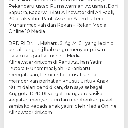
c
Pekanbaru ustad Purnawarman, Abusniar, Doni
o
m
Saputra, Kaperwil Riau Allnewsterkini Ari Fadli,
B
30 anak yatim Panti Asuhan Yatim Putera
a
Muhammadiyah dan Rekan – Rekan Media
g
Online 10 Media.
i
k
DPD RI Dr. H. Misharti, S. Ag.,M. Si., yang lebih di
a
kenal dengan jilbab ungu menyampaikan
n
dalam rangka Launching Media
S
Allnewsterkini.com di Panti Asuhan Yatim
a
Putera Muhammadiyah Pekanbaru
n
mengatakan, Pemerintah pusat sangat
t
u
memberikan perhatian khusus untuk Anak
n
Yatim dalan pendidikan, dan saya sebagai
a
Anggota DPD RI sangat mengapresiasikan
n
kegiatan menyantuni dan memberikan paket
d
sembako kepada anak yatim oleh Media Online
a
Allnewsterkini.com
n
P
a