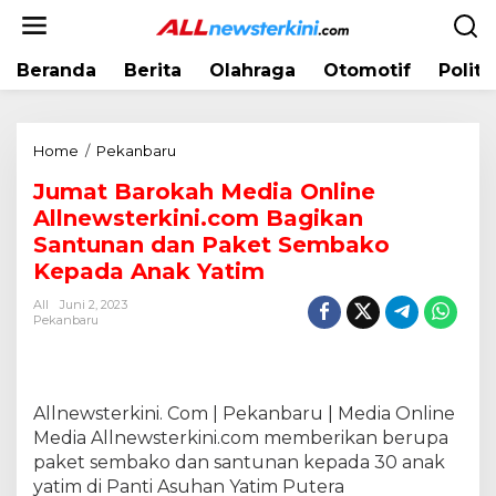
L
e
w
Beranda
Berita
Olahraga
Otomotif
Politi
a
t
i
k
Home
/
Pekanbaru
J
e
u
k
Jumat Barokah Media Online
m
o
Allnewsterkini.com Bagikan
a
n
t
Santunan dan Paket Sembako
t
B
Kepada Anak Yatim
e
a
n
All
Juni 2, 2023
r
Pekanbaru
o
k
a
h
Allnewsterkini. Com | Pekanbaru | Media Online
M
Media Allnewsterkini.com memberikan berupa
e
paket sembako dan santunan kepada 30 anak
d
i
yatim di Panti Asuhan Yatim Putera