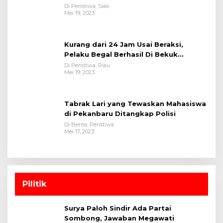
Polsek Tualang-Polres Siak-Polda Riau
Di Peristiwa, Siak
Mei 19, 2023
Kurang dari 24 Jam Usai Beraksi,
Pelaku Begal Berhasil Di Bekuk
Satreskrim Polres Kuansing
Di Peristiwa, Riau
Mei 19, 2023
Tabrak Lari yang Tewaskan Mahasiswa
di Pekanbaru Ditangkap Polisi
Di Berita, Peristiwa
Mei 17, 2023
Pilitik
Surya Paloh Sindir Ada Partai
Sombong, Jawaban Megawati