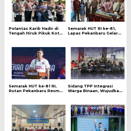
Polantas Karib Hadir di
Semarak HUT RI ke-81,
Tengah Hiruk Pikuk Kota
Lapas Pekanbaru Gelar
Pekanbaru, Ditlantas
Pemeriksaan Kesehatan
Polda Riau Kobarkan
Gratis untuk Warga
Semangat Keselamatan,
Binaan dan Masyarakat
Nasionalisme dan Green
Policing Jelang HUT KE-
81 RI
Semarak HUT ke-81 RI,
Sidang TPP Integrasi
Rutan Pekanbaru Resmi
Warga Binaan, Wujudkan
Buka Pekan Olahraga
Proses Pemasyarakatan
Warga Binaan
yang Objektif dan
Akuntabel