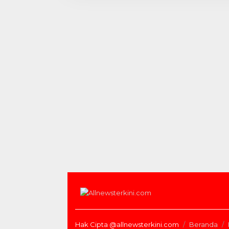
Hak Cipta @allnewsterkini.com
Beranda