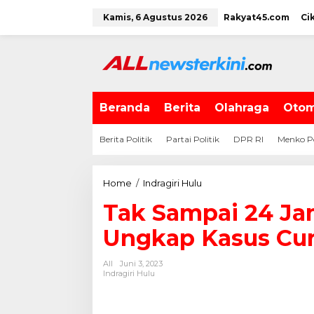
L
Kamis, 6 Agustus 2026
Rakyat45.com
Ci
e
w
a
t
i
k
e
Beranda
Berita
Olahraga
Otom
k
o
Berita Politik
Partai Politik
DPR RI
Menko P
n
t
e
Home
/
Indragiri Hulu
T
n
a
Tak Sampai 24 Jam
k
S
Ungkap Kasus Cu
a
m
All
Juni 3, 2023
p
Indragiri Hulu
a
i
2