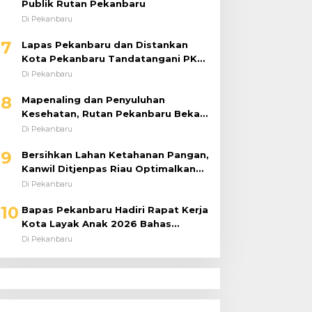
Publik Rutan Pekanbaru
Di Pekanbaru
7
Lapas Pekanbaru dan Distankan
Kota Pekanbaru Tandatangani PKS,
Warga Binaan Dibekali Keterampilan
Di Pekanbaru
Peternakan Ayam Petelur
8
Mapenaling dan Penyuluhan
Kesehatan, Rutan Pekanbaru Bekali
37 Tahanan Baru dengan Edukasi
Di Pekanbaru
TBC, HIV, dan Bahaya Narkoba
9
Bersihkan Lahan Ketahanan Pangan,
Kanwil Ditjenpas Riau Optimalkan
Produktivitas
Di Pekanbaru
10
Bapas Pekanbaru Hadiri Rapat Kerja
Kota Layak Anak 2026 Bahas
Penanganan ABH
Di Pekanbaru