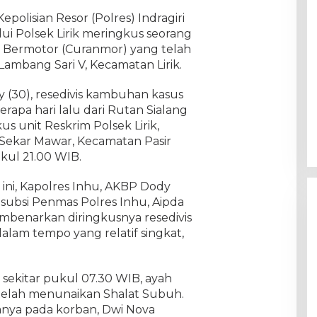
epolisian Resor (Polres) Indragiri
lui Polsek Lirik meringkus seorang
 Bermotor (Curanmor) yang telah
Lambang Sari V, Kecamatan Lirik.
by (30), resedivis kambuhan kasus
rapa hari lalu dari Rutan Sialang
s unit Reskrim Polsek Lirik,
Sekar Mawar, Kecamatan Pasir
kul 21.00 WIB.
ini, Kapolres Inhu, AKBP Dody
Kasubsi Penmas Polres Inhu, Aipda
embenarkan diringkusnya resedivis
am tempo yang relatif singkat,
, sekitar pukul 07.30 WIB, ayah
etelah menunaikan Shalat Subuh.
nya pada korban, Dwi Nova