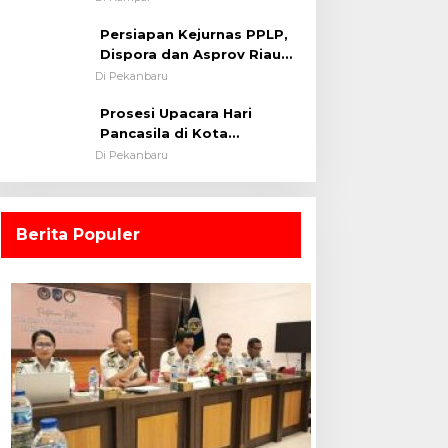
0313/KPR Tahun 2024) ?
Persiapan Kejurnas PPLP,
Dispora dan Asprov Riau
Tinjau Kelayakan Rumput
Di Pekanbaru
Lapangan Sepakbola
Prosesi Upacara Hari
Pancasila di Kota
Pekanbaru Tetap Khidmat
Di Pekanbaru
Walau Dalam Ruangan
Berita Populer