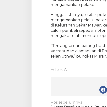
mengamankan pelaku.
Hingga akhirnya, sekitar puku
mengamankan pelaku besert
di Kelurahan Sekar Mawar, k
calon pembeli sepeda motor 
mengaku telah mencuri sepe
“Tersangka dan barang bukti
Verza sudah diamankan di Pol
selanjutnya,” pungkas Misran.
Editor: Al
I
N
Pos sebelumnya