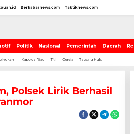
kpuan.id
Berkabarnews.com
Taktiknews.com
otif
Politik
Nasional
Pemerintah
Daerah
Re
olhukam
Kapolda Riau
TNI
Gereja
Tapung Hulu
, Polsek Lirik Berhasil
ranmor