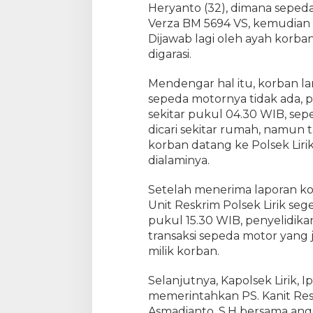
i
Heryanto (32), dimana seped
l
Verza BM 5694 VS, kemudian 
U
Dijawab lagi oleh ayah korban
n
digarasi.
g
k
Mendengar hal itu, korban la
a
sepeda motornya tidak ada, 
p
sekitar pukul 04.30 WIB, sep
K
dicari sekitar rumah, namun t
a
s
korban datang ke Polsek Lir
u
dialaminya.
s
C
Setelah menerima laporan ko
u
Unit Reskrim Polsek Lirik se
r
pukul 15.30 WIB, penyelidik
a
transaksi sepeda motor yang 
n
milik korban.
m
o
Selanjutnya, Kapolsek Lirik, 
r
memerintahkan PS. Kanit Resk
Asmadianto, S.H bersama a