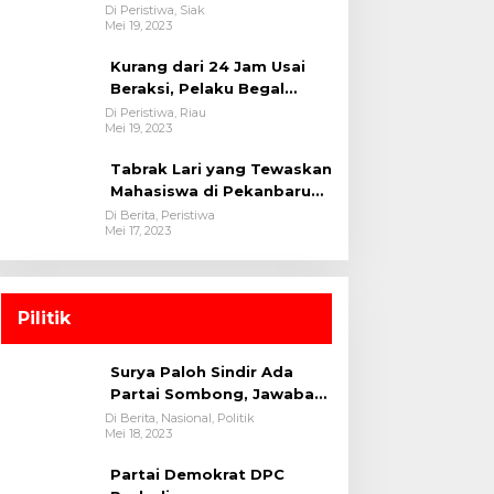
oleh tim Opsnal Polsek
Di Peristiwa, Siak
Mei 19, 2023
Tualang-Polres Siak-Polda
Riau
Kurang dari 24 Jam Usai
Beraksi, Pelaku Begal
Berhasil Di Bekuk
Di Peristiwa, Riau
Mei 19, 2023
Satreskrim Polres
Kuansing
Tabrak Lari yang Tewaskan
Mahasiswa di Pekanbaru
Ditangkap Polisi
Di Berita, Peristiwa
Mei 17, 2023
Pilitik
Surya Paloh Sindir Ada
Partai Sombong, Jawaban
Megawati
Di Berita, Nasional, Politik
Mei 18, 2023
Partai Demokrat DPC