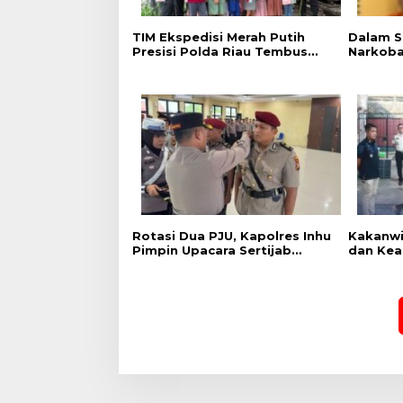
TIM Ekspedisi Merah Putih
Dalam S
Presisi Polda Riau Tembus
Narkoba
Pedalaman Talang Mamak
Empat T
Kobarkan Semangat Merah
Oknum 
Putih Hadirkan Kepedulian
Satpam
Nyata untuk Negeri
Rotasi Dua PJU, Kapolres Inhu
Kakanwi
Pimpin Upacara Sertijab
dan Kea
Kabag Ops dan Kasat Res
Berjala
Narkoba