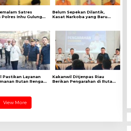
emalam Satres
Belum Sepekan Dilantik,
 Polres Inhu Gulung
Kasat Narkoba yang Baru
ersangka, Mulai Dari
Langsung Tancap Gas, Anak
PNS Hingga Oknum
Ratu Narkoba Inhu Dkk
Diciduk
l Pastikan Layanan
Kakanwil Ditjenpas Riau
manan Rutan Rengat
Berikan Pengarahan di Rutan
n Optimal
Kelas IIB Rengat, Tekankan
Integritas dan Penguatan
Tugas Pemasyarakatan
View More