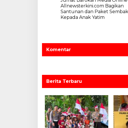
Jumat Barokah Media Online
a
Allnewsterkini.com Bagikan
v
Santunan dan Paket Semba
Kepada Anak Yatim
i
g
a
s
Komentar
i
p
o
s
Berita Terbaru