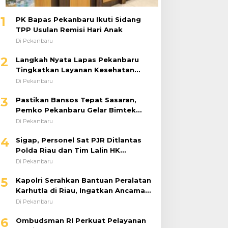
1
PK Bapas Pekanbaru Ikuti Sidang
TPP Usulan Remisi Hari Anak
Di Pekanbaru
2
Langkah Nyata Lapas Pekanbaru
Tingkatkan Layanan Kesehatan
Melalui Program Prolanis
Di Pekanbaru
3
Pastikan Bansos Tepat Sasaran,
Pemko Pekanbaru Gelar Bimtek
DTSEN Bagi Operator Puskessos
Di Pekanbaru
4
Sigap, Personel Sat PJR Ditlantas
Polda Riau dan Tim Lalin HK
Berjibaku Selamatkan Korban
Di Pekanbaru
Kecelakaan di Tol Pekanbaru–Dumai
5
Kapolri Serahkan Bantuan Peralatan
Karhutla di Riau, Ingatkan Ancaman
El Niño dan Prioritaskan
Di Pekanbaru
Pencegahan
6
Ombudsman RI Perkuat Pelayanan