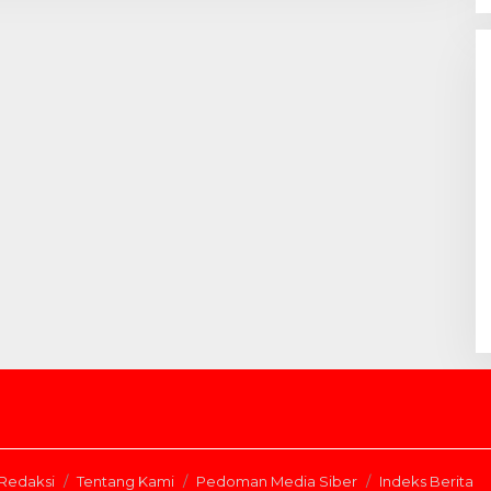
Redaksi
Tentang Kami
Pedoman Media Siber
Indeks Berita