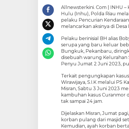
4
Allnewsterkini. Com | INHU – K
J
Hulu (Inhu), Polda Riau mela
a
pelaku Pencurian Kendaraan
m
melancarkan aksinya di Desa 
,
P
Pelaku berinisial BH alias Bo
o
l
serupa yang baru keluar bebe
s
Bungkuk, Pekanbaru, diringku
e
disebuah warung Kelurahan 
k
Penyu Jumat 2 Juni 2023, pu
L
i
Terkait pengungkapan kasus 
r
Wirawijaya, S.I.K melalui PS 
i
Misran, Sabtu 3 Juni 2023 m
k
kambuhan kasus Curanmor dal
B
tak sampai 24 jam.
e
r
Dijelaskan Misran, Jumat pagi
h
a
korban pulang dari masjid s
s
Kemudian, ayah korban berta