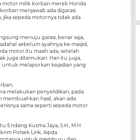
a motor milik korban merek Honda
korban menjawab ada digarasi.
, jika sepeda motornya tidak ada
ngsung menuju garasi, benar saja,
padahal sebelum ayahnya ke masjid,
eda motor itu masih ada, setelah
ak juga ditemukan. Hari itu juga,
ik untuk melaporkan kejadian yang
rban,
gera melakukan penyelidikan, pada
an membuahkan hasil, akan ada
jenisnya sama seperti sepeda motor
Iptu Endang Kusma Jaya, S.H., M.H
rim Polsek Lirik, Aipda
nggotanya untuk memburu dan