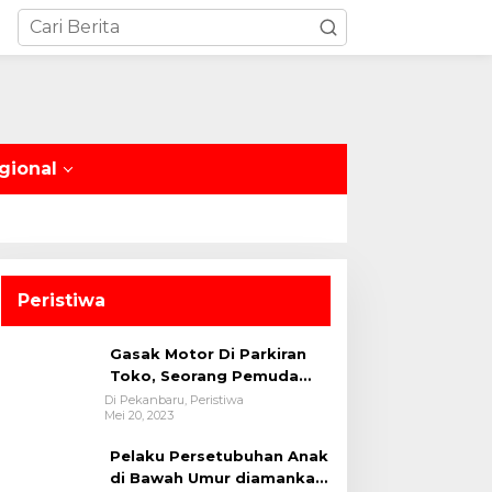
gional
Peristiwa
Gasak Motor Di Parkiran
Toko, Seorang Pemuda
Diamankan Polsek Bukit
Di Pekanbaru, Peristiwa
Mei 20, 2023
Raya
Pelaku Persetubuhan Anak
di Bawah Umur diamankan