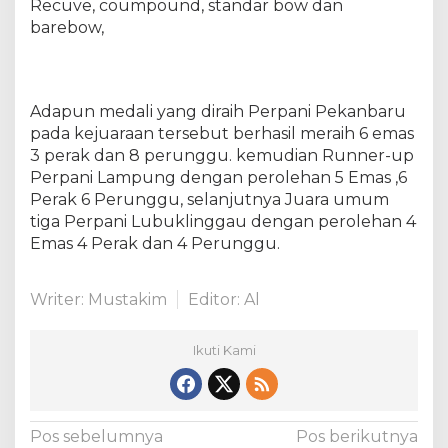
Recuve, coumpound, standar bow dan
n
barebow,
a
l
P
a
Adapun medali yang diraih Perpani Pekanbaru
n
pada kejuaraan tersebut berhasil meraih 6 emas
a
h
3 perak dan 8 perunggu. kemudian Runner-up
a
Perpani Lampung dengan perolehan 5 Emas ,6
n
Perak 6 Perunggu, selanjutnya Juara umum
O
tiga Perpani Lubuklinggau dengan perolehan 4
p
Emas 4 Perak dan 4 Perunggu.
e
n
2
Writer: Mustakim
Editor: Al
0
2
Ikuti Kami
3
,
T
o
t
N
Pos sebelumnya
Pos berikutnya