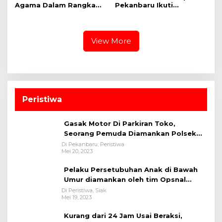
Agama Dalam Rangka
Pekanbaru Ikuti
HUT Ke-1 Kodam XIX
Pembukaan dan
Tuanku Tambusai
Pertandingan Kakanwil
Ditjenpas Riau Cup 2026
View More
Peristiwa
Gasak Motor Di Parkiran Toko,
Seorang Pemuda Diamankan Polsek
Bukit Raya
Di Pekanbaru, Peristiwa
Mei 20, 2023
Pelaku Persetubuhan Anak di Bawah
Umur diamankan oleh tim Opsnal
Polsek Tualang-Polres Siak-Polda Riau
Di Peristiwa, Siak
Mei 19, 2023
Kurang dari 24 Jam Usai Beraksi,