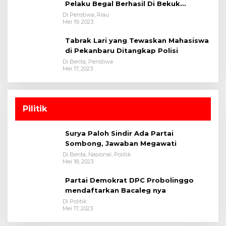
Pelaku Begal Berhasil Di Bekuk
Satreskrim Polres Kuansing
Di Peristiwa, Riau
Mei 19, 2023
Tabrak Lari yang Tewaskan Mahasiswa
di Pekanbaru Ditangkap Polisi
Di Berita, Peristiwa
Mei 17, 2023
Pilitik
Surya Paloh Sindir Ada Partai
Sombong, Jawaban Megawati
Di Berita, Nasional, Politik
Mei 18, 2023
Partai Demokrat DPC Probolinggo
mendaftarkan Bacaleg nya
Di Politik
Mei 17, 2023