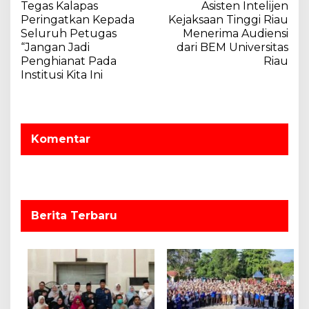
a
Tegas Kalapas
Asisten Intelijen
a
l
Peringatkan Kepada
Kejaksaan Tinggi Riau
v
R
Seluruh Petugas
Menerima Audiensi
a
“Jangan Jadi
dari BEM Universitas
i
u
Penghianat Pada
Riau
g
p
Institusi Kita Ini
9
a
0
s
M
i
e
Komentar
d
p
a
o
l
i
s
Berita Terbaru