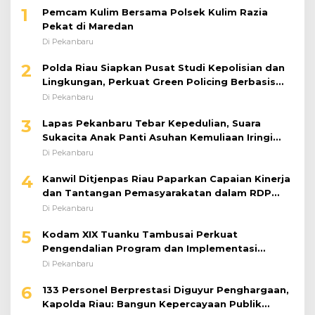
1
Pemcam Kulim Bersama Polsek Kulim Razia
Pekat di Maredan
Di Pekanbaru
2
Polda Riau Siapkan Pusat Studi Kepolisian dan
Lingkungan, Perkuat Green Policing Berbasis
Riset
Di Pekanbaru
3
Lapas Pekanbaru Tebar Kepedulian, Suara
Sukacita Anak Panti Asuhan Kemuliaan Iringi
Bantuan Sosial
Di Pekanbaru
4
Kanwil Ditjenpas Riau Paparkan Capaian Kinerja
dan Tantangan Pemasyarakatan dalam RDP
Bersama Komisi XIII DPR RI
Di Pekanbaru
5
Kodam XIX Tuanku Tambusai Perkuat
Pengendalian Program dan Implementasi
Doktrin TNI AD
Di Pekanbaru
6
133 Personel Berprestasi Diguyur Penghargaan,
Kapolda Riau: Bangun Kepercayaan Publik