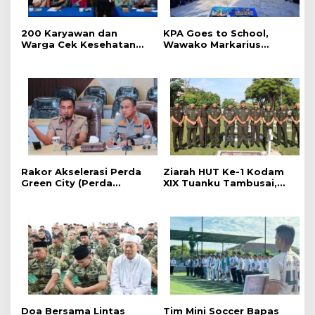
‎200 Karyawan dan
‎KPA Goes to School,
Warga Cek Kesehatan
‎Wawako Markarius
Gratis Momen RRI Fest
Anwar Edukasi
2026 RRI Pekanbaru
Pencegahan HIV/AIDS di
Kalangan Pelajar
Rakor Akselerasi Perda
Ziarah HUT Ke-1 Kodam
Green City (Perda
XIX Tuanku Tambusai,
Lingkungan) Kota
Penghormatan kepada
Pekanbaru Bersama
Pahlawan Berlangsung
Dinas Lingkungan Hidup
Khidmat
Kota Pekanbaru dan Tim
Pakar
Doa Bersama Lintas
Tim Mini Soccer Bapas