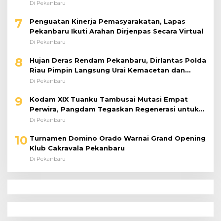
dengan Karya Nyata
Di Pekanbaru
7
Penguatan Kinerja Pemasyarakatan, Lapas
Pekanbaru Ikuti Arahan Dirjenpas Secara Virtual
Di Pekanbaru
8
Hujan Deras Rendam Pekanbaru, Dirlantas Polda
Riau Pimpin Langsung Urai Kemacetan dan
Bantu Pengendara
Di Pekanbaru
9
Kodam XIX Tuanku Tambusai Mutasi Empat
Perwira, Pangdam Tegaskan Regenerasi untuk
Perkuat Kinerja Satuan
Di Pekanbaru
10
Turnamen Domino Orado Warnai Grand Opening
Klub Cakravala Pekanbaru
Di Pekanbaru