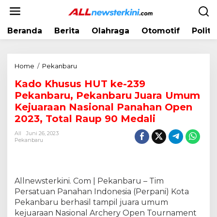
L
e
w
Beranda
Berita
Olahraga
Otomotif
Politi
a
t
i
k
Home
/
Pekanbaru
K
e
a
k
Kado Khusus HUT ke-239
d
o
Pekanbaru, Pekanbaru Juara Umum
o
n
K
Kejuaraan Nasional Panahan Open
t
h
2023, Total Raup 90 Medali
e
u
n
All
Juni 26, 2023
s
Pekanbaru
u
s
H
U
Allnewsterkini. Com | Pekanbaru – Tim
T
Persatuan Panahan Indonesia (Perpani) Kota
k
Pekanbaru berhasil tampil juara umum
e
-
kejuaraan Nasional Archery Open Tournament