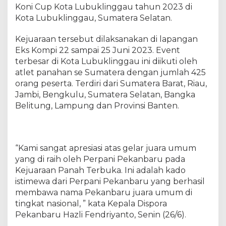
2
Koni Cup Kota Lubuklinggau tahun 2023 di
3
Kota Lubuklinggau, Sumatera Selatan.
9
P
Kejuaraan tersebut dilaksanakan di lapangan
e
Eks Kompi 22 sampai 25 Juni 2023. Event
k
terbesar di Kota Lubuklinggau ini diikuti oleh
a
atlet panahan se Sumatera dengan jumlah 425
n
orang peserta. Terdiri dari Sumatera Barat, Riau,
b
Jambi, Bengkulu, Sumatera Selatan, Bangka
a
Belitung, Lampung dan Provinsi Banten.
r
u
,
P
e
“Kami sangat apresiasi atas gelar juara umum
k
yang di raih oleh Perpani Pekanbaru pada
a
Kejuaraan Panah Terbuka. Ini adalah kado
n
istimewa dari Perpani Pekanbaru yang berhasil
b
membawa nama Pekanbaru juara umum di
a
tingkat nasional, ” kata Kepala Dispora
r
Pekanbaru Hazli Fendriyanto, Senin (26/6).
u