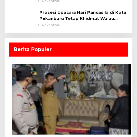
Lapangan Sepakbola
Di Pekanbaru
Prosesi Upacara Hari Pancasila di Kota
Pekanbaru Tetap Khidmat Walau
Dalam Ruangan
Di Pekanbaru
Berita Populer