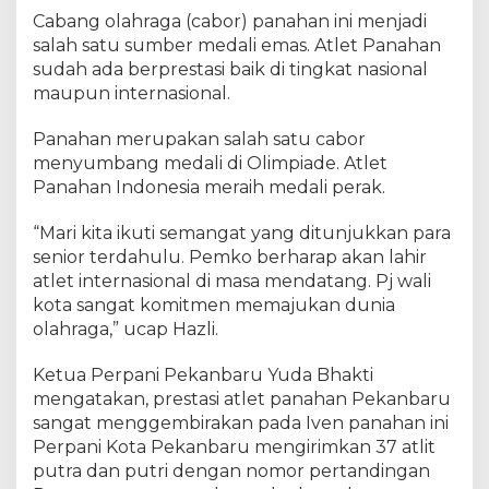
J
Cabang olahraga (cabor) panahan ini menjadi
u
salah satu sumber medali emas. Atlet Panahan
a
r
sudah ada berprestasi baik di tingkat nasional
a
maupun internasional.
U
m
Panahan merupakan salah satu cabor
u
menyumbang medali di Olimpiade. Atlet
m
Panahan Indonesia meraih medali perak.
K
e
“Mari kita ikuti semangat yang ditunjukkan para
j
senior terdahulu. Pemko berharap akan lahir
u
atlet internasional di masa mendatang. Pj wali
a
kota sangat komitmen memajukan dunia
r
olahraga,” ucap Hazli.
a
a
n
Ketua Perpani Pekanbaru Yuda Bhakti
N
mengatakan, prestasi atlet panahan Pekanbaru
a
sangat menggembirakan pada Iven panahan ini
s
Perpani Kota Pekanbaru mengirimkan 37 atlit
i
putra dan putri dengan nomor pertandingan
o