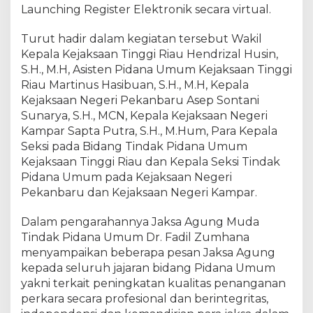
u
Launching Register Elektronik secara virtual.
t
i
Turut hadir dalam kegiatan tersebut Wakil
P
Kepala Kejaksaan Tinggi Riau Hendrizal Husin,
e
S.H., M.H, Asisten Pidana Umum Kejaksaan Tinggi
n
Riau Martinus Hasibuan, S.H., M.H, Kepala
g
Kejaksaan Negeri Pekanbaru Asep Sontani
a
Sunarya, S.H., MCN, Kepala Kejaksaan Negeri
r
Kampar Sapta Putra, S.H., M.Hum, Para Kepala
a
Seksi pada Bidang Tindak Pidana Umum
h
a
Kejaksaan Tinggi Riau dan Kepala Seksi Tindak
n
Pidana Umum pada Kejaksaan Negeri
J
Pekanbaru dan Kejaksaan Negeri Kampar.
a
k
Dalam pengarahannya Jaksa Agung Muda
s
Tindak Pidana Umum Dr. Fadil Zumhana
a
menyampaikan beberapa pesan Jaksa Agung
A
kepada seluruh jajaran bidang Pidana Umum
g
yakni terkait peningkatan kualitas penanganan
u
perkara secara profesional dan berintegritas,
n