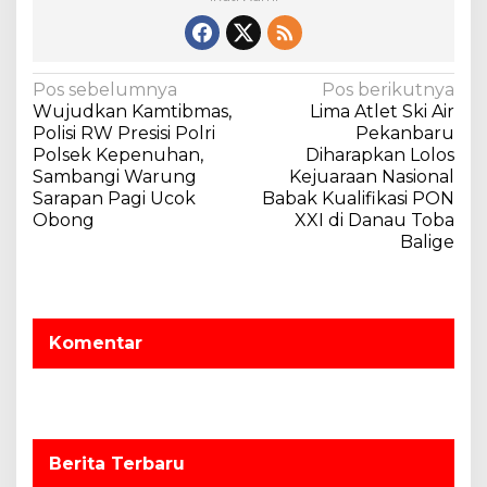
t
r
o
n
N
Pos sebelumnya
Pos berikutnya
i
Wujudkan Kamtibmas,
Lima Atlet Ski Air
k
a
Polisi RW Presisi Polri
Pekanbaru
s
v
Polsek Kepenuhan,
Diharapkan Lolos
e
Sambangi Warung
Kejuaraan Nasional
i
c
Sarapan Pagi Ucok
Babak Kualifikasi PON
a
g
Obong
XXI di Danau Toba
r
a
Balige
a
v
s
i
i
r
p
t
Komentar
u
o
a
s
l
Berita Terbaru