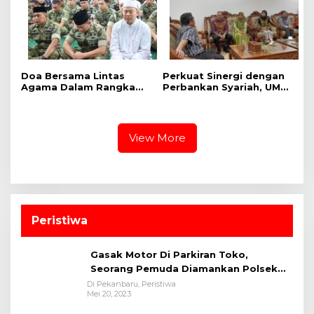
Pakar
Doa Bersama Lintas
Perkuat Sinergi dengan
Agama Dalam Rangka
Perbankan Syariah, UMRI
HUT Ke-1 Kodam XIX
dan Bank Syariah
Tuanku Tambusai
Nasional Jajaki Kerja
Sama Pembiayaan untuk
Pegawai
View More
Peristiwa
Gasak Motor Di Parkiran Toko,
Seorang Pemuda Diamankan Polsek
Bukit Raya
Di Pekanbaru, Peristiwa
Mei 20, 2023