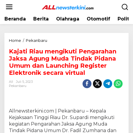
L
e
w
Beranda
Berita
Olahraga
Otomotif
Politi
a
t
i
k
Home
/
Pekanbaru
K
e
a
k
Kajati Riau mengikuti Pengarahan
j
o
Jaksa Agung Muda Tindak Pidana
a
n
t
Umum dan Launching Register
t
i
Elektronik secara virtual
e
R
n
All
Juli 5, 2023
i
Pekanbaru
a
u
m
e
Allnewsterkini.com | Pekanbaru – Kepala
n
Kejaksaan Tinggi Riau Dr. Supardi mengikuti
g
kegiatan Pengarahan Jaksa Agung Muda
i
k
Tindak Pidana Umum Dr. Fadil Zumhana dan