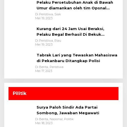
Pelaku Persetubuhan Anak di Bawah
Umur diamankan oleh tim Opsnal
Polsek Tualang-Polres Siak-Polda Riau
Di Peristiwa, Siak
Mei 19, 2023
Kurang dari 24 Jam Usai Beraksi,
Pelaku Begal Berhasil Di Bekuk
Satreskrim Polres Kuansing
Di Peristiwa, Riau
Mei 19, 2023
Tabrak Lari yang Tewaskan Mahasiswa
di Pekanbaru Ditangkap Polisi
Di Berita, Peristiwa
Mei 17, 2023
Pilitik
Surya Paloh Sindir Ada Partai
Sombong, Jawaban Megawati
Di Berita, Nasional, Politik
Mei 18, 2023