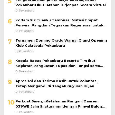
5
Pekanbaru Ikuti Arahan Dirjenpas Secara Virtual
Di Pekanbaru
6
Kodam XIX Tuanku Tambusai Mutasi Empat
Perwira, Pangdam Tegaskan Regenerasi untuk
Perkuat Kinerja Satuan
Di Pekanbaru
7
Turnamen Domino Orado Warnai Grand Opening
Klub Cakravala Pekanbaru
Di Pekanbaru
8
Kepala Bapas Pekanbaru Beserta Tim Ikuti
Kegiatan Penguatan Tugas dan Fungsi serta
Paparan Penempatan WBP ke Lapas Terbuka
Di Pekanbaru
9
Apresiasi dan Terima Kasih untuk Polantas,
Tetap Mengabdi di Tengah Guyuran Hujan
Di Pekanbaru
10
Perkuat Sinergi Ketahanan Pangan, Danrem
031/WB Jalin Silaturahmi dengan Pimwil Bulog
Riau dan Kepri
Di Pekanbaru