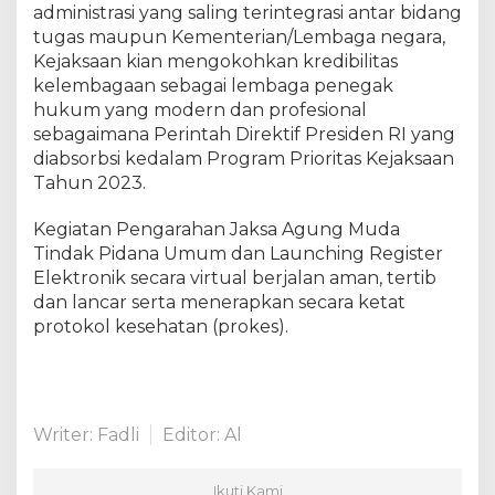
administrasi yang saling terintegrasi antar bidang
n
tugas maupun Kementerian/Lembaga negara,
L
a
Kejaksaan kian mengokohkan kredibilitas
u
kelembagaan sebagai lembaga penegak
n
hukum yang modern dan profesional
c
sebagaimana Perintah Direktif Presiden RI yang
h
diabsorbsi kedalam Program Prioritas Kejaksaan
i
Tahun 2023.
n
g
Kegiatan Pengarahan Jaksa Agung Muda
R
Tindak Pidana Umum dan Launching Register
e
Elektronik secara virtual berjalan aman, tertib
g
dan lancar serta menerapkan secara ketat
i
s
protokol kesehatan (prokes).
t
e
r
E
Writer: Fadli
Editor: Al
l
e
k
Ikuti Kami