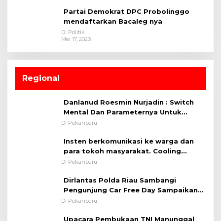
Partai Demokrat DPC Probolinggo
mendaftarkan Bacaleg nya
Di Politik
Mei 17, 2023
Regional
Danlanud Roesmin Nurjadin : Switch
Mental Dan Parameternya Untuk
Melaksanakan ✈
Di Pekanbaru
Insten berkomunikasi ke warga dan
para tokoh masyarakat. Cooling
System OMP LK ²024 Polsek Rumbai,
Di Pekanbaru
Kapolsek Iptu SAID ; Tekankan
Dirlantas Polda Riau Sambangi
Pentingnya Memelihara dan Menjaga
Pengunjung Car Free Day Sampaikan
Situasi Kondusif
Pesan Edukasi Kamtibmas &
Di Pekanbaru
Kamseltibcarlantas
Upacara Pembukaan TNI Manunggal