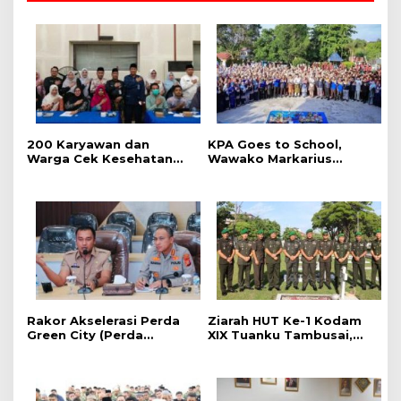
‎200 Karyawan dan
‎KPA Goes to School,
Warga Cek Kesehatan
‎Wawako Markarius
Gratis Momen RRI Fest
Anwar Edukasi
2026 RRI Pekanbaru
Pencegahan HIV/AIDS di
Kalangan Pelajar
Rakor Akselerasi Perda
Ziarah HUT Ke-1 Kodam
Green City (Perda
XIX Tuanku Tambusai,
Lingkungan) Kota
Penghormatan kepada
Pekanbaru Bersama
Pahlawan Berlangsung
Dinas Lingkungan Hidup
Khidmat
Kota Pekanbaru dan Tim