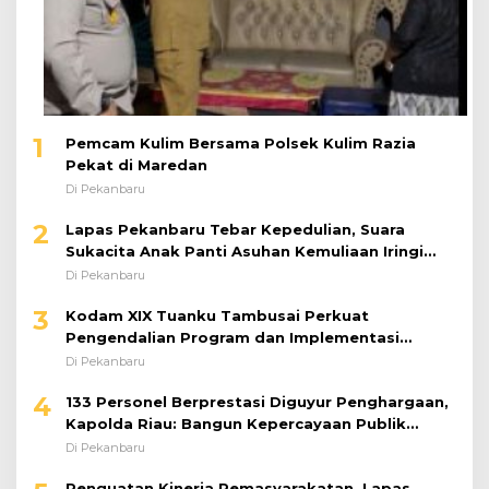
1
Pemcam Kulim Bersama Polsek Kulim Razia
Pekat di Maredan
Di Pekanbaru
2
Lapas Pekanbaru Tebar Kepedulian, Suara
Sukacita Anak Panti Asuhan Kemuliaan Iringi
Bantuan Sosial
Di Pekanbaru
3
Kodam XIX Tuanku Tambusai Perkuat
Pengendalian Program dan Implementasi
Doktrin TNI AD
Di Pekanbaru
4
133 Personel Berprestasi Diguyur Penghargaan,
Kapolda Riau: Bangun Kepercayaan Publik
dengan Karya Nyata
Di Pekanbaru
Penguatan Kinerja Pemasyarakatan, Lapas