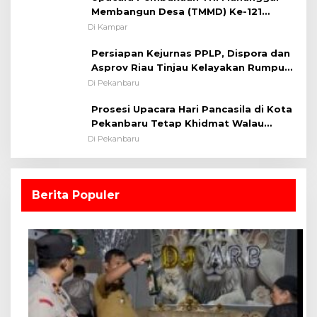
Membangun Desa (TMMD) Ke-121
Kodim 0313/KPR Tahun 2024) ?
Di Kampar
Persiapan Kejurnas PPLP, Dispora dan
Asprov Riau Tinjau Kelayakan Rumput
Lapangan Sepakbola
Di Pekanbaru
Prosesi Upacara Hari Pancasila di Kota
Pekanbaru Tetap Khidmat Walau
Dalam Ruangan
Di Pekanbaru
Berita Populer