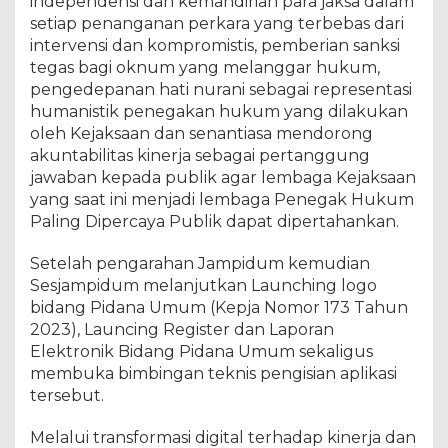
independensi dan kemandirian para jaksa dalam
g
M
setiap penanganan perkara yang terbebas dari
u
intervensi dan kompromistis, pemberian sanksi
d
tegas bagi oknum yang melanggar hukum,
a
pengedepanan hati nurani sebagai representasi
T
humanistik penegakan hukum yang dilakukan
i
oleh Kejaksaan dan senantiasa mendorong
n
akuntabilitas kinerja sebagai pertanggung
d
jawaban kepada publik agar lembaga Kejaksaan
a
yang saat ini menjadi lembaga Penegak Hukum
k
Paling Dipercaya Publik dapat dipertahankan.
P
i
d
Setelah pengarahan Jampidum kemudian
a
Sesjampidum melanjutkan Launching logo
n
bidang Pidana Umum (Kepja Nomor 173 Tahun
a
2023), Launcing Register dan Laporan
U
Elektronik Bidang Pidana Umum sekaligus
m
membuka bimbingan teknis pengisian aplikasi
u
tersebut.
m
d
Melalui transformasi digital terhadap kinerja dan
a