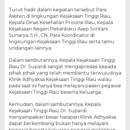
a
n
Turut hadir dalam kegiatan tersebut Para
K
Asisten di lingkungan Kejaksaan Tinggi Riau,
l
Kepala Dinas Kesehatan Provinsi Riau, Kepala
i
Kejaksaan Negeri Pekanbaru Asep Sontani
n
Sunarya, S.H., CN, Para Koordinator di
i
lingkungan Kejaksaan Tinggi Riau serta tamu
k
undangan lainnya.
A
d
Dalam sambutannya, Kepala Kejaksaan Tinggi
h
Riau Dr. Supardi sangat mengapresiasi kepada
y
a
pihak pihak yang telah membantu terwujudnya
k
Klinik Adhyaksa Kejaksaan Tinggi Riau walau
s
pada saat ini hanya bisa melayani pasien pegawai
a
Kejaksaan Tinggi Riau beserta Keluarga.
K
e
Kemudian, dalam sambutannya, Kepala
j
Kejaksaan Tinggi Riau Dr. Supardi
a
menyampaikan besar harapan Klinik Adhyaksa
t
dapat berkembang bukan hanya melayani
i
pegawai beserta keluarga pegawai melainkan