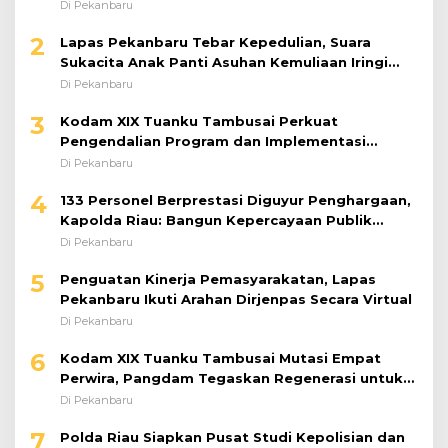
Di Pekanbaru
2
Lapas Pekanbaru Tebar Kepedulian, Suara
Sukacita Anak Panti Asuhan Kemuliaan Iringi
Bantuan Sosial
Di Pekanbaru
3
Kodam XIX Tuanku Tambusai Perkuat
Pengendalian Program dan Implementasi
Doktrin TNI AD
Di Pekanbaru
4
133 Personel Berprestasi Diguyur Penghargaan,
Kapolda Riau: Bangun Kepercayaan Publik
dengan Karya Nyata
Di Pekanbaru
5
Penguatan Kinerja Pemasyarakatan, Lapas
Pekanbaru Ikuti Arahan Dirjenpas Secara Virtual
Di Pekanbaru
6
Kodam XIX Tuanku Tambusai Mutasi Empat
Perwira, Pangdam Tegaskan Regenerasi untuk
Perkuat Kinerja Satuan
Di Pekanbaru
7
Polda Riau Siapkan Pusat Studi Kepolisian dan