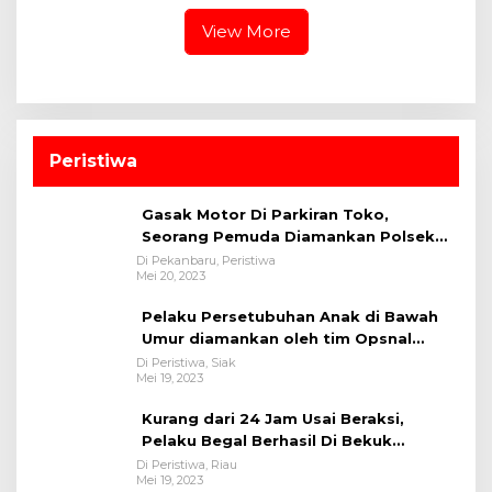
View More
Peristiwa
Gasak Motor Di Parkiran Toko,
Seorang Pemuda Diamankan Polsek
Bukit Raya
Di Pekanbaru, Peristiwa
Mei 20, 2023
Pelaku Persetubuhan Anak di Bawah
Umur diamankan oleh tim Opsnal
Polsek Tualang-Polres Siak-Polda Riau
Di Peristiwa, Siak
Mei 19, 2023
Kurang dari 24 Jam Usai Beraksi,
Pelaku Begal Berhasil Di Bekuk
Satreskrim Polres Kuansing
Di Peristiwa, Riau
Mei 19, 2023