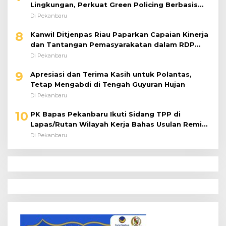
Lingkungan, Perkuat Green Policing Berbasis
Riset
Di Pekanbaru
8
Kanwil Ditjenpas Riau Paparkan Capaian Kinerja
dan Tantangan Pemasyarakatan dalam RDP
Bersama Komisi XIII DPR RI
Di Pekanbaru
9
Apresiasi dan Terima Kasih untuk Polantas,
Tetap Mengabdi di Tengah Guyuran Hujan
Di Pekanbaru
10
PK Bapas Pekanbaru Ikuti Sidang TPP di
Lapas/Rutan Wilayah Kerja Bahas Usulan Remisi
Umum Jelang Hari Kemerdekaan
Di Pekanbaru