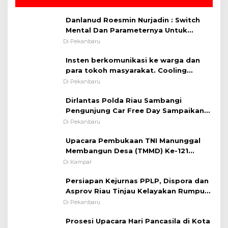
Danlanud Roesmin Nurjadin : Switch
Mental Dan Parameternya Untuk
Melaksanakan ✈
Di Pekanbaru
Insten berkomunikasi ke warga dan
para tokoh masyarakat. Cooling
System OMP LK ²024 Polsek Rumbai,
Di Pekanbaru
Kapolsek Iptu SAID ; Tekankan
Dirlantas Polda Riau Sambangi
Pentingnya Memelihara dan Menjaga
Pengunjung Car Free Day Sampaikan
Situasi Kondusif
Pesan Edukasi Kamtibmas &
Di Pekanbaru
Kamseltibcarlantas
Upacara Pembukaan TNI Manunggal
Membangun Desa (TMMD) Ke-121
Kodim 0313/KPR Tahun 2024) ?
Di Kampar
Persiapan Kejurnas PPLP, Dispora dan
Asprov Riau Tinjau Kelayakan Rumput
Lapangan Sepakbola
Di Pekanbaru
Prosesi Upacara Hari Pancasila di Kota