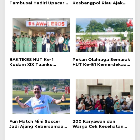
Tambusai Hadiri Upacara
Kesbangpol Riau Ajak
Hari Jadi Ke-69 Provinsi
Warga Perkuat
Riau di Pekanbaru
Semangat Nasionalisme
BAKTIKES HUT Ke-1
Pekan Olahraga Semarak
Kodam XIX Tuanku
HUT Ke-81 Kemerdekaan
Tambusai, Ratusan
RI Resmi Dibuka, Perkuat
Pasien Disiapkan Jalani
Soliditas dan Sportivitas
Operasi Gratis
Pegawai
Fun Match Mini Soccer
‎200 Karyawan dan
Jadi Ajang Kebersamaan
Warga Cek Kesehatan
Kakanwil dan Kepala UPT
Gratis Momen RRI Fest
Pemasyarakatan se-Riau
2026 RRI Pekanbaru