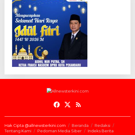
Hak Cipta @allnewsterkini.com
Beranda
Redaksi
Tentang Kami
Pedoman Media Siber
Indeks Berita