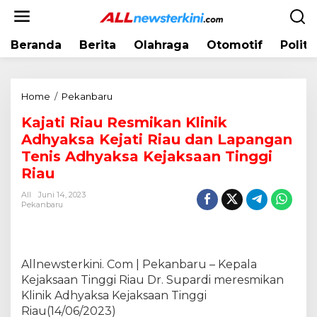
L
e
w
Beranda
Berita
Olahraga
Otomotif
Politi
a
t
i
k
Home
/
Pekanbaru
K
e
a
k
Kajati Riau Resmikan Klinik
j
o
Adhyaksa Kejati Riau dan Lapangan
a
n
t
Tenis Adhyaksa Kejaksaan Tinggi
t
i
Riau
e
R
n
All
Juni 14, 2023
i
Pekanbaru
a
u
R
e
Allnewsterkini. Com | Pekanbaru – Kepala
s
Kejaksaan Tinggi Riau Dr. Supardi meresmikan
m
Klinik Adhyaksa Kejaksaan Tinggi
i
k
Riau(14/06/2023)