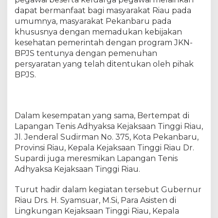
R
dapat bermanfaat bagi masyarakat Riau pada
i
a
umumnya, masyarakat Pekanbaru pada
u
khususnya dengan memadukan kebijakan
d
kesehatan pemerintah dengan program JKN-
a
BPJS tentunya dengan pemenuhan
n
persyaratan yang telah ditentukan oleh pihak
L
BPJS.
a
p
a
n
Dalam kesempatan yang sama, Bertempat di
g
Lapangan Tenis Adhyaksa Kejaksaan Tinggi Riau,
a
Jl. Jenderal Sudirman No. 375, Kota Pekanbaru,
n
T
Provinsi Riau, Kepala Kejaksaan Tinggi Riau Dr.
e
Supardi juga meresmikan Lapangan Tenis
n
Adhyaksa Kejaksaan Tinggi Riau.
i
s
Turut hadir dalam kegiatan tersebut Gubernur
A
Riau Drs. H. Syamsuar, M.Si, Para Asisten di
d
Lingkungan Kejaksaan Tinggi Riau, Kepala
h