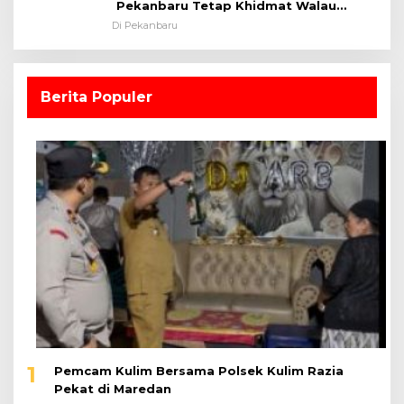
Pekanbaru Tetap Khidmat Walau
Dalam Ruangan
Di Pekanbaru
Berita Populer
1
Pemcam Kulim Bersama Polsek Kulim Razia
Pekat di Maredan