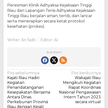
Peresmian Klinik Adhyaksa Kejaksaan Tinggi
Riau dan Lapangan Tenis Adhyaksa Kejaksaan
Tinggi Riau berjalan aman, tertib, dan lancar
serta menerapkan secara ketat protokol
kesehatan (prokes)
Writer: Ari fadli
Editor: Al
Ikuti Kami
N
Pos sebelumnya
Pos berikutnya
Kajati Riau Hadiri
Wakajati Riau
a
Kegiatan
Mengikuti Kegiatan
v
Penandatanganan
Rapat Koordinasi
Kesepakatan Bersama
Nasional Pengawasan
i
Antara Dinas
Intern Tahun 2023
g
Perkebunan Provinsi
secara virtual
a
Riau dengan Kejati