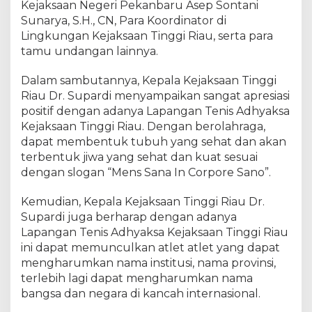
Kejaksaan Negeri Pekanbaru Asep Sontani
y
Sunarya, S.H., CN, Para Koordinator di
a
Lingkungan Kejaksaan Tinggi Riau, serta para
k
tamu undangan lainnya.
s
a
K
Dalam sambutannya, Kepala Kejaksaan Tinggi
e
Riau Dr. Supardi menyampaikan sangat apresiasi
j
positif dengan adanya Lapangan Tenis Adhyaksa
a
Kejaksaan Tinggi Riau. Dengan berolahraga,
k
dapat membentuk tubuh yang sehat dan akan
s
terbentuk jiwa yang sehat dan kuat sesuai
a
dengan slogan “Mens Sana In Corpore Sano”.
a
n
Kemudian, Kepala Kejaksaan Tinggi Riau Dr.
T
Supardi juga berharap dengan adanya
i
Lapangan Tenis Adhyaksa Kejaksaan Tinggi Riau
n
g
ini dapat memunculkan atlet atlet yang dapat
g
mengharumkan nama institusi, nama provinsi,
i
terlebih lagi dapat mengharumkan nama
R
bangsa dan negara di kancah internasional.
i