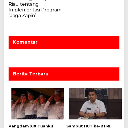
Riau tentang
s
Implementasi Program
i
“Jaga Zapin”
p
o
s
Komentar
Berita Terbaru
Pangdam XIX Tuanku
Sambut HUT ke-81 RI,