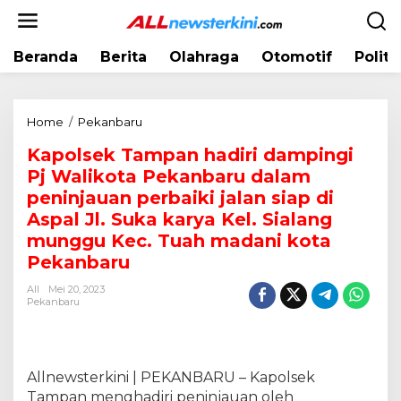
L
e
w
Beranda
Berita
Olahraga
Otomotif
Politi
a
t
i
k
Home
/
Pekanbaru
K
e
a
k
Kapolsek Tampan hadiri dampingi
p
o
Pj Walikota Pekanbaru dalam
o
n
l
peninjauan perbaiki jalan siap di
t
s
Aspal Jl. Suka karya Kel. Sialang
e
e
munggu Kec. Tuah madani kota
n
k
Pekanbaru
T
a
All
Mei 20, 2023
m
Pekanbaru
p
a
n
h
Allnewsterkini | PEKANBARU – Kapolsek
a
Tampan menghadiri peninjauan oleh