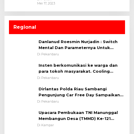
Mei 17, 2023
Regional
Danlanud Roesmin Nurjadin : Switch
Mental Dan Parameternya Untuk
Melaksanakan ✈
Di Pekanbaru
Insten berkomunikasi ke warga dan
para tokoh masyarakat. Cooling
System OMP LK ²024 Polsek Rumbai,
Di Pekanbaru
Kapolsek Iptu SAID ; Tekankan
Dirlantas Polda Riau Sambangi
Pentingnya Memelihara dan Menjaga
Pengunjung Car Free Day Sampaikan
Situasi Kondusif
Pesan Edukasi Kamtibmas &
Di Pekanbaru
Kamseltibcarlantas
Upacara Pembukaan TNI Manunggal
Membangun Desa (TMMD) Ke-121
Kodim 0313/KPR Tahun 2024) ?
Di Kampar