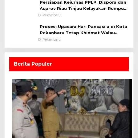
Persiapan Kejurnas PPLP, Dispora dan
Asprov Riau Tinjau Kelayakan Rumput
Lapangan Sepakbola
Di Pekanbaru
Prosesi Upacara Hari Pancasila di Kota
Pekanbaru Tetap Khidmat Walau
Dalam Ruangan
Di Pekanbaru
Berita Populer