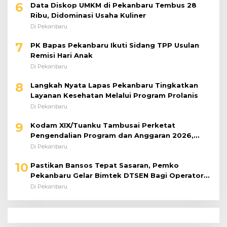
6
Data Diskop UMKM di Pekanbaru Tembus 28
Ribu, Didominasi Usaha Kuliner
Di Pekanbaru
7
PK Bapas Pekanbaru Ikuti Sidang TPP Usulan
Remisi Hari Anak
Di Pekanbaru
8
Langkah Nyata Lapas Pekanbaru Tingkatkan
Layanan Kesehatan Melalui Program Prolanis
Di Pekanbaru
9
Kodam XIX/Tuanku Tambusai Perketat
Pengendalian Program dan Anggaran 2026,
Pastikan Kinerja Tepat Sasaran
Di Pekanbaru
10
Pastikan Bansos Tepat Sasaran, Pemko
Pekanbaru Gelar Bimtek DTSEN Bagi Operator
Puskessos
Di Pekanbaru