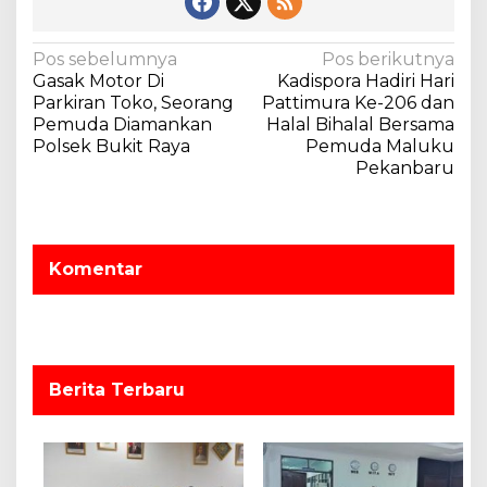
n
p
N
e
Pos sebelumnya
Pos berikutnya
r
Gasak Motor Di
Kadispora Hadiri Hari
a
b
Parkiran Toko, Seorang
Pattimura Ke-206 dan
v
a
Pemuda Diamankan
Halal Bihalal Bersama
i
Polsek Bukit Raya
Pemuda Maluku
i
k
Pekanbaru
g
i
a
j
a
s
l
Komentar
i
a
n
p
s
o
i
s
a
p
Berita Terbaru
d
i
A
s