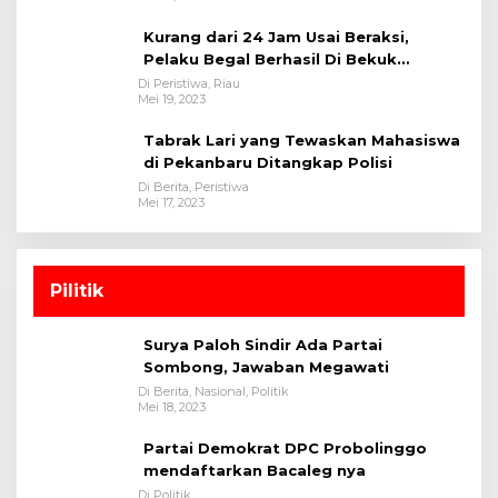
i
k
Kurang dari 24 Jam Usai Beraksi,
o
Pelaku Begal Berhasil Di Bekuk
t
Satreskrim Polres Kuansing
Di Peristiwa, Riau
a
Mei 19, 2023
P
Tabrak Lari yang Tewaskan Mahasiswa
e
di Pekanbaru Ditangkap Polisi
k
a
Di Berita, Peristiwa
Mei 17, 2023
n
b
a
r
Pilitik
u
Surya Paloh Sindir Ada Partai
Sombong, Jawaban Megawati
Di Berita, Nasional, Politik
Mei 18, 2023
Partai Demokrat DPC Probolinggo
mendaftarkan Bacaleg nya
Di Politik