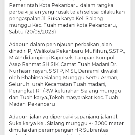
d
Pemerintah Kota Pekanbaru dalam rangka
i
perbaiki jalan yang rusak telah selesai dilakukan
r
pengaspalan Jl. Suka karya Kel. Sialang
i
munggu Kec. Tuah madani kota Pekanbaru,
d
Sabtu (20/05/2023)
a
m
Adapun dalam peninjauan perbaikan jalan
p
dihadiri Pj Walikota Pekanbaru Muflihun, S.STP.,
i
n
M.AP didampingi Kapolsek Tampan Kompol
g
Asep Rahmat SH SIK, Camat Tuah Madani Dr.
i
Nurhasminsyah, S STP, M.SI., Danramil diwakili
P
oleh Bhabinsa Sialang Munggu Sertu Arman,
j
Seluruh lurah Kecamatan Tuah madani,
W
Perangkat RT/RW kelurahan Sialang munggu
a
dan Tuah karya.,Tokoh masyarakat Kec. Tuah
l
Madani Pekanbaru
i
k
Adapun jalan yg diperbaiki sepanjang jalan Jl.
o
Suka karya Kel. Sialang munggu +- 3000 meter
t
a
dimulai dari persimpangan HR Subrantas