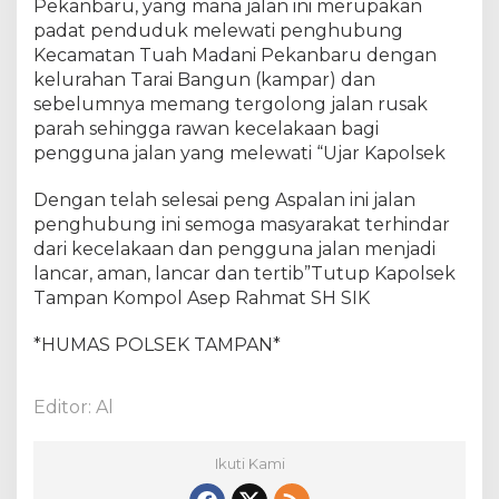
P
Pekanbaru, yang mana jalan ini merupakan
e
padat penduduk melewati penghubung
k
Kecamatan Tuah Madani Pekanbaru dengan
a
kelurahan Tarai Bangun (kampar) dan
n
sebelumnya memang tergolong jalan rusak
b
parah sehingga rawan kecelakaan bagi
a
pengguna jalan yang melewati “Ujar Kapolsek
r
u
Dengan telah selesai peng Aspalan ini jalan
d
penghubung ini semoga masyarakat terhindar
a
l
dari kecelakaan dan pengguna jalan menjadi
a
lancar, aman, lancar dan tertib”Tutup Kapolsek
m
Tampan Kompol Asep Rahmat SH SIK
p
e
*HUMAS POLSEK TAMPAN*
n
i
n
Editor: Al
j
a
Ikuti Kami
u
a