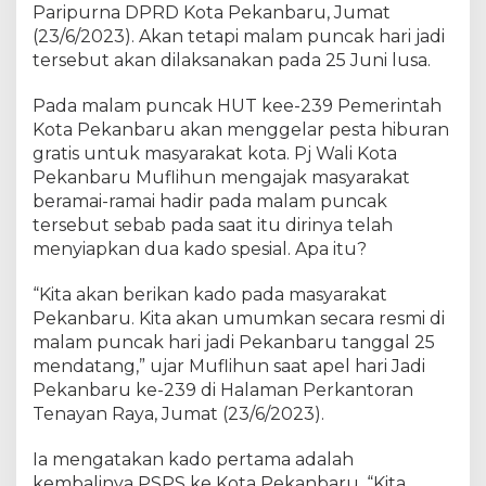
n
Paripurna DPRD Kota Pekanbaru, Jumat
P
(23/6/2023). Akan tetapi malam puncak hari jadi
r
tersebut akan dilaksanakan pada 25 Juni lusa.
o
g
Pada malam puncak HUT kee-239 Pemerintah
r
Kota Pekanbaru akan menggelar pesta hiburan
a
gratis untuk masyarakat kota. Pj Wali Kota
m
Pekanbaru Muflihun mengajak masyarakat
U
beramai-ramai hadir pada malam puncak
H
tersebut sebab pada saat itu dirinya telah
C
menyiapkan dua kado spesial. Apa itu?
J
a
d
“Kita akan berikan kado pada masyarakat
i
Pekanbaru. Kita akan umumkan secara resmi di
K
malam puncak hari jadi Pekanbaru tanggal 25
a
mendatang,” ujar Muflihun saat apel hari Jadi
d
Pekanbaru ke-239 di Halaman Perkantoran
o
Tenayan Raya, Jumat (23/6/2023).
S
a
Ia mengatakan kado pertama adalah
m
kembalinya PSPS ke Kota Pekanbaru. “Kita