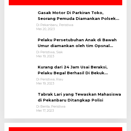
Gasak Motor Di Parkiran Toko,
Seorang Pemuda Diamankan Polsek
Bukit Raya
Di Pekanbaru, Peristiwa
Mei 20, 2023
Pelaku Persetubuhan Anak di Bawah
Umur diamankan oleh tim Opsnal
Polsek Tualang-Polres Siak-Polda Riau
Di Peristiwa, Siak
Mei 19, 2023
Kurang dari 24 Jam Usai Beraksi,
Pelaku Begal Berhasil Di Bekuk
Satreskrim Polres Kuansing
Di Peristiwa, Riau
Mei 19, 2023
Tabrak Lari yang Tewaskan Mahasiswa
di Pekanbaru Ditangkap Polisi
Di Berita, Peristiwa
Mei 17, 2023