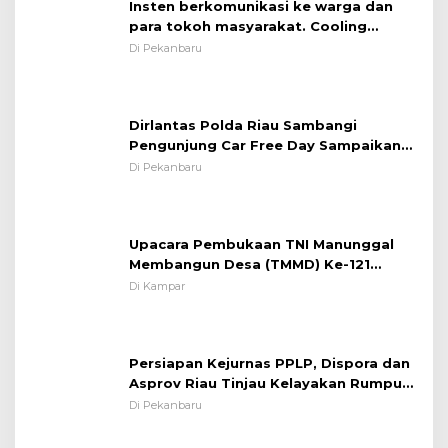
Insten berkomunikasi ke warga dan
para tokoh masyarakat. Cooling
System OMP LK ²024 Polsek Rumbai,
Di Pekanbaru
Kapolsek Iptu SAID ; Tekankan
Pentingnya Memelihara dan Menjaga
Situasi Kondusif
Dirlantas Polda Riau Sambangi
Pengunjung Car Free Day Sampaikan
Pesan Edukasi Kamtibmas &
Di Pekanbaru
Kamseltibcarlantas
Upacara Pembukaan TNI Manunggal
Membangun Desa (TMMD) Ke-121
Kodim 0313/KPR Tahun 2024) ?
Di Kampar
Persiapan Kejurnas PPLP, Dispora dan
Asprov Riau Tinjau Kelayakan Rumput
Lapangan Sepakbola
Di Pekanbaru