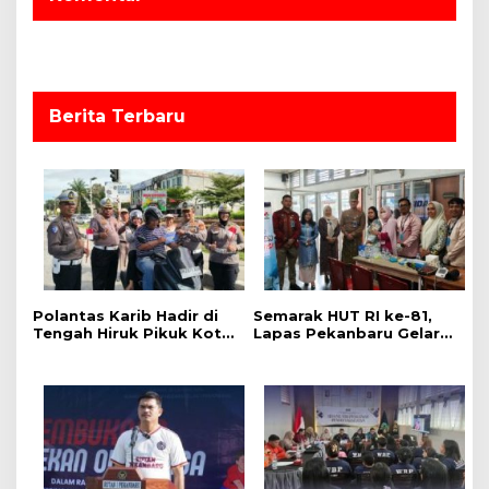
i
p
o
s
Berita Terbaru
Polantas Karib Hadir di
Semarak HUT RI ke-81,
Tengah Hiruk Pikuk Kota
Lapas Pekanbaru Gelar
Pekanbaru, Ditlantas
Pemeriksaan Kesehatan
Polda Riau Kobarkan
Gratis untuk Warga
Semangat Keselamatan,
Binaan dan Masyarakat
Nasionalisme dan Green
Policing Jelang HUT KE-
81 RI