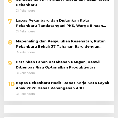
6
Pekanbaru
Di Pekanbaru
7
Lapas Pekanbaru dan Distankan Kota
Pekanbaru Tandatangani PKS, Warga Binaan
Dibekali Keterampilan Peternakan Ayam Petelur
Di Pekanbaru
8
Mapenaling dan Penyuluhan Kesehatan, Rutan
Pekanbaru Bekali 37 Tahanan Baru dengan
Edukasi TBC, HIV, dan Bahaya Narkoba
Di Pekanbaru
9
Bersihkan Lahan Ketahanan Pangan, Kanwil
Ditjenpas Riau Optimalkan Produktivitas
Di Pekanbaru
10
Bapas Pekanbaru Hadiri Rapat Kerja Kota Layak
Anak 2026 Bahas Penanganan ABH
Di Pekanbaru