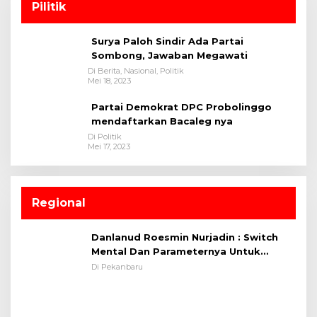
Pilitik
Surya Paloh Sindir Ada Partai
Sombong, Jawaban Megawati
Di Berita, Nasional, Politik
Mei 18, 2023
Partai Demokrat DPC Probolinggo
mendaftarkan Bacaleg nya
Di Politik
Mei 17, 2023
Regional
Danlanud Roesmin Nurjadin : Switch
Mental Dan Parameternya Untuk
Melaksanakan ✈
Di Pekanbaru