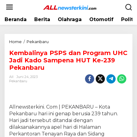
L
e
w
Beranda
Berita
Olahraga
Otomotif
Politi
a
t
i
k
Home
/
Pekanbaru
K
e
e
k
Kembalinya PSPS dan Program UHC
m
o
Jadi Kado Sampena HUT Ke-239
b
n
a
Pekanbaru
t
l
e
All
Juni 24, 2023
i
Pekanbaru
n
n
y
a
P
Allnewsterkini. Com | PEKANBARU – Kota
S
Pekanbaru hari ini genap berusia 239 tahun.
P
Hari jadi tersebut ditandai dengan
S
dilaksanakannya apel hari di Halaman
d
Perkantoran Tenayan Raya dan Sidang
a