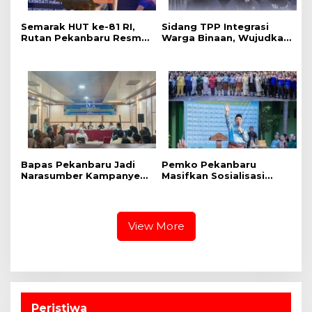
Semarak HUT ke-81 RI,
Sidang TPP Integrasi
Rutan Pekanbaru Resmi
Warga Binaan, Wujudkan
Buka Pekan Olahraga
Proses Pemasyarakatan
Warga Binaan
yang Objektif dan
Akuntabel
Bapas Pekanbaru Jadi
‎Pemko Pekanbaru
Narasumber Kampanye
Masifkan Sosialisasi
Perlindungan Anak di
Bahaya LGBT dan HIV
SMKN 3 Pekanbaru
AIDS Bagi Siswa MAN 2
Pekanbaru
View More
Peristiwa