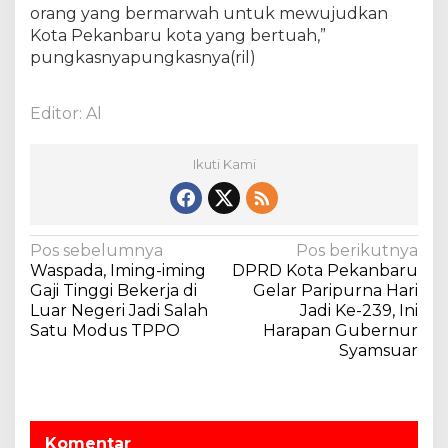
orang yang bermarwah untuk mewujudkan
Kota Pekanbaru kota yang bertuah,”
pungkasnyapungkasnya(ril)
Editor: Al
Ikuti Kami
N
Pos sebelumnya
Pos berikutnya
Waspada, Iming-iming
DPRD Kota Pekanbaru
a
Gaji Tinggi Bekerja di
Gelar Paripurna Hari
v
Luar Negeri Jadi Salah
Jadi Ke-239, Ini
Satu Modus TPPO
Harapan Gubernur
i
Syamsuar
g
a
s
Komentar