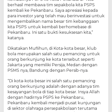
p
berhasil membawa tim sepakbola kita PSPS
e
kembali ke Pekanbaru. Saya apresiasi kepada
n
a
para investor yang telah mau berinvestasi untuk
H
mengembalikan nama besar tim kebanggaan
U
kita PSPS untuk kembali berhomebase di
T
Pekanbaru. Ini satu bukti kesuksesan kita,”
K
katanya.
e
-
Dikatakan Muflihun, di Kota-kota besar, klub
2
bola merupakan salah satu pemancing untuk
3
orang berkunjung ke kota tersebut seperti
9
Jakarta yang memiliki Persija, Medan dengan
P
PSMS nya, Bandung dengan Persib-nya.
e
k
a
“Di kota-kota besar ini salah satu pemancing
n
orang berkunjung adalah dengan adanya tim
b
kesayangan bola di tiap kota besar. Insya Allah
a
dengan hadirnya PSPS ke Pekanbaru,
r
Pekanbaru kembali menjadi pusat kunjungan
u
di sektor olahraga persepakbolaan terutama