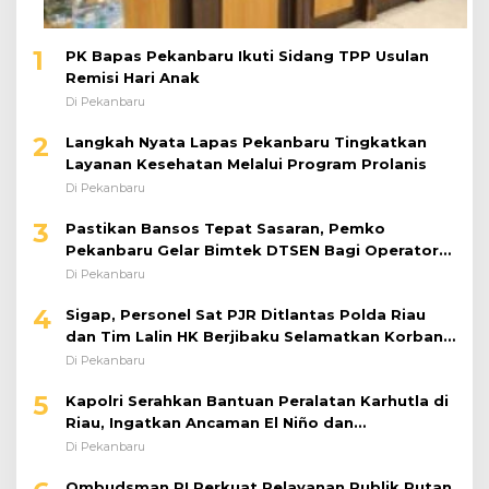
1
PK Bapas Pekanbaru Ikuti Sidang TPP Usulan
Remisi Hari Anak
Di Pekanbaru
2
Langkah Nyata Lapas Pekanbaru Tingkatkan
Layanan Kesehatan Melalui Program Prolanis
Di Pekanbaru
3
Pastikan Bansos Tepat Sasaran, Pemko
Pekanbaru Gelar Bimtek DTSEN Bagi Operator
Puskessos
Di Pekanbaru
4
Sigap, Personel Sat PJR Ditlantas Polda Riau
dan Tim Lalin HK Berjibaku Selamatkan Korban
Kecelakaan di Tol Pekanbaru–Dumai
Di Pekanbaru
5
Kapolri Serahkan Bantuan Peralatan Karhutla di
Riau, Ingatkan Ancaman El Niño dan
Prioritaskan Pencegahan
Di Pekanbaru
Ombudsman RI Perkuat Pelayanan Publik Rutan