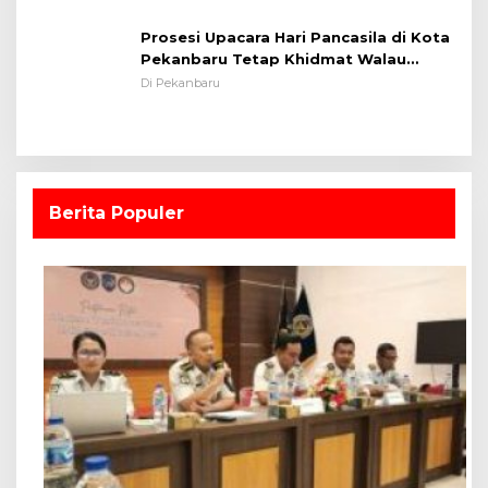
Prosesi Upacara Hari Pancasila di Kota
Pekanbaru Tetap Khidmat Walau
Dalam Ruangan
Di Pekanbaru
Berita Populer