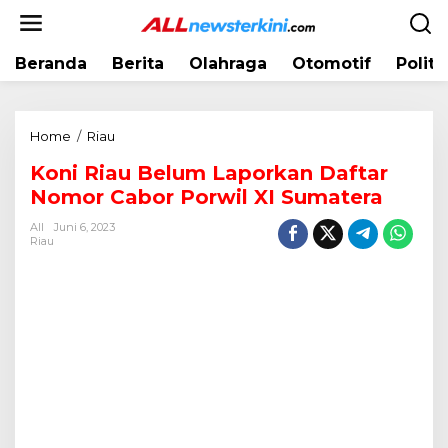
L
e
w
Beranda
Berita
Olahraga
Otomotif
Politi
a
t
i
k
Home
/
Riau
K
e
o
k
Koni Riau Belum Laporkan Daftar
n
o
Nomor Cabor Porwil XI Sumatera
i
n
R
t
All
Juni 6, 2023
i
Riau
e
a
n
u
B
e
l
u
m
L
a
p