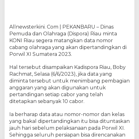
o
r
k
a
Allnewsterkini. Com | PEKANBARU – Dinas
n
Pemuda dan Olahraga (Dispora) Riau minta
D
a
KONI Riau segera matangkan data nomor
f
cabang olahraga yang akan dipertandingkan di
t
Porwil XI Sumatera 2023.
a
r
Hal tersebut disampaikan Kadispora Riau, Boby
N
Rachmat, Selasa (6/6/2023), jika data yang
o
diminta tersebut untuk menimbang pembagian
m
anggaran yang akan digunakan untuk
o
pertandingan setiap cabor yang telah
r
ditetapkan sebanyak 10 cabor.
C
a
Ia berharap data atau nomor-nomor dan kelas
b
o
yang bakal dipertandingkan itu bisa dituntaskan
r
jauh hari sebelum pelaksanaan pada Porwil XI.
P
Sehingga seluruh persiapan bisa direncanakan