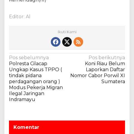
Editor: Al
Ikuti Kami
N
Pos sebelumnya
Pos berikutnya
Polresta Cilacap
Koni Riau Belum
a
Ungkap Kasus TPPO (
Laporkan Daftar
v
tindak pidana
Nomor Cabor Porwil XI
perdagangan orang )
Sumatera
i
Modus Pekerja Migran
g
Ilegal Jaringan
a
Indramayu
s
i
p
Komentar