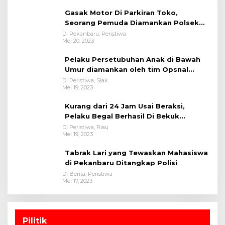
Gasak Motor Di Parkiran Toko,
Seorang Pemuda Diamankan Polsek
Bukit Raya
Di Pekanbaru, Peristiwa
Mei 20, 2023
Pelaku Persetubuhan Anak di Bawah
Umur diamankan oleh tim Opsnal
Polsek Tualang-Polres Siak-Polda Riau
Di Peristiwa, Siak
Mei 19, 2023
Kurang dari 24 Jam Usai Beraksi,
Pelaku Begal Berhasil Di Bekuk
Satreskrim Polres Kuansing
Di Peristiwa, Riau
Mei 19, 2023
Tabrak Lari yang Tewaskan Mahasiswa
di Pekanbaru Ditangkap Polisi
Di Berita, Peristiwa
Mei 17, 2023
Pilitik