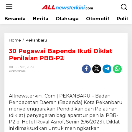
L
e
w
Beranda
Berita
Olahraga
Otomotif
Politi
a
t
i
k
Home
/
Pekanbaru
3
e
0
k
30 Pegawai Bapenda Ikuti Diklat
P
o
Penilaian PBB-P2
e
n
g
t
All
Juni 6, 2023
a
Pekanbaru
e
w
n
a
i
B
Allnewsterkini. Com | PEKANBARU – Badan
a
Pendapatan Daerah (Bapenda) Kota Pekanbaru
p
menyelenggarakan Pendidikan dan Pelatihan
e
(diklat) penyegaran bagi aparatur penilai PBB-
n
P2 di Hotel Royal Asnof, Senin (5/6/2023). Diklat
d
ini dimaksudkan untuk meningkatkan
a