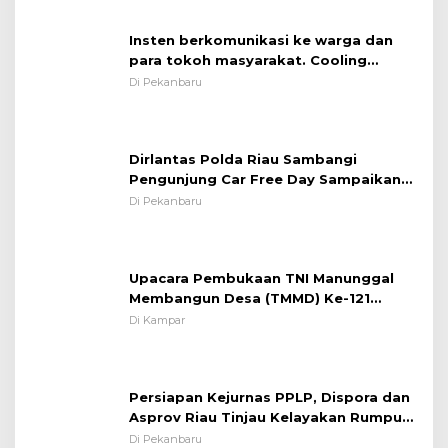
Insten berkomunikasi ke warga dan
para tokoh masyarakat. Cooling
System OMP LK ²024 Polsek Rumbai,
Di Pekanbaru
Kapolsek Iptu SAID ; Tekankan
Pentingnya Memelihara dan Menjaga
Situasi Kondusif
Dirlantas Polda Riau Sambangi
Pengunjung Car Free Day Sampaikan
Pesan Edukasi Kamtibmas &
Di Pekanbaru
Kamseltibcarlantas
Upacara Pembukaan TNI Manunggal
Membangun Desa (TMMD) Ke-121
Kodim 0313/KPR Tahun 2024) ?
Di Kampar
Persiapan Kejurnas PPLP, Dispora dan
Asprov Riau Tinjau Kelayakan Rumput
Lapangan Sepakbola
Di Pekanbaru