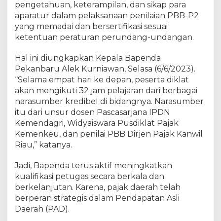
pengetahuan, keterampilan, dan sikap para
I
k
aparatur dalam pelaksanaan penilaian PBB-P2
u
yang memadai dan bersertifikasi sesuai
t
ketentuan peraturan perundang-undangan.
i
D
Hal ini diungkapkan Kepala Bapenda
i
Pekanbaru Alek Kurniawan, Selasa (6/6/2023).
k
“Selama empat hari ke depan, peserta diklat
l
akan mengikuti 32 jam pelajaran dari berbagai
a
narasumber kredibel di bidangnya. Narasumber
t
itu dari unsur dosen Pascasarjana IPDN
P
Kemendagri, Widyaiswara Pusdiklat Pajak
e
n
Kemenkeu, dan penilai PBB Dirjen Pajak Kanwil
i
Riau,” katanya.
l
a
Jadi, Bapenda terus aktif meningkatkan
i
kualifikasi petugas secara berkala dan
a
berkelanjutan. Karena, pajak daerah telah
n
berperan strategis dalam Pendapatan Asli
P
Daerah (PAD).
B