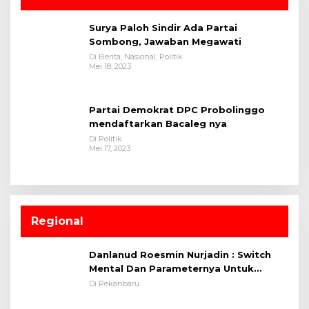
Surya Paloh Sindir Ada Partai
Sombong, Jawaban Megawati
Di Berita, Nasional, Politik
Mei 18, 2023
Partai Demokrat DPC Probolinggo
mendaftarkan Bacaleg nya
Di Politik
Mei 17, 2023
Regional
Danlanud Roesmin Nurjadin : Switch
Mental Dan Parameternya Untuk
Melaksanakan ✈
Di Pekanbaru