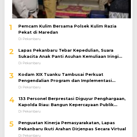
1
Pemcam Kulim Bersama Polsek Kulim Razia
Pekat di Maredan
Di Pekanbaru
2
Lapas Pekanbaru Tebar Kepedulian, Suara
Sukacita Anak Panti Asuhan Kemuliaan Iringi
Bantuan Sosial
Di Pekanbaru
3
Kodam XIX Tuanku Tambusai Perkuat
Pengendalian Program dan Implementasi
Doktrin TNI AD
Di Pekanbaru
4
133 Personel Berprestasi Diguyur Penghargaan,
Kapolda Riau: Bangun Kepercayaan Publik
dengan Karya Nyata
Di Pekanbaru
5
Penguatan Kinerja Pemasyarakatan, Lapas
Pekanbaru Ikuti Arahan Dirjenpas Secara Virtual
Di Pekanbaru