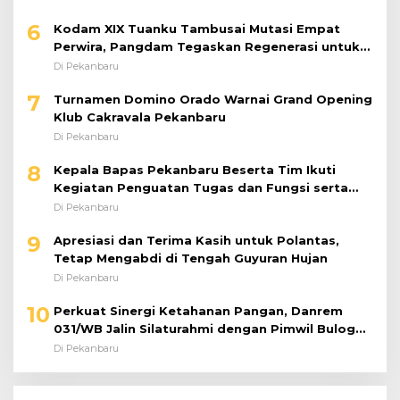
6
Kodam XIX Tuanku Tambusai Mutasi Empat
Perwira, Pangdam Tegaskan Regenerasi untuk
Perkuat Kinerja Satuan
Di Pekanbaru
7
Turnamen Domino Orado Warnai Grand Opening
Klub Cakravala Pekanbaru
Di Pekanbaru
8
Kepala Bapas Pekanbaru Beserta Tim Ikuti
Kegiatan Penguatan Tugas dan Fungsi serta
Paparan Penempatan WBP ke Lapas Terbuka
Di Pekanbaru
9
Apresiasi dan Terima Kasih untuk Polantas,
Tetap Mengabdi di Tengah Guyuran Hujan
Di Pekanbaru
10
Perkuat Sinergi Ketahanan Pangan, Danrem
031/WB Jalin Silaturahmi dengan Pimwil Bulog
Riau dan Kepri
Di Pekanbaru