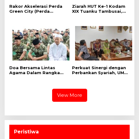
Rakor Akselerasi Perda
Ziarah HUT Ke-1 Kodam
Green City (Perda
XIX Tuanku Tambusai,
Lingkungan) Kota
Penghormatan kepada
Pekanbaru Bersama
Pahlawan Berlangsung
Dinas Lingkungan Hidup
Khidmat
Kota Pekanbaru dan Tim
Pakar
Doa Bersama Lintas
Perkuat Sinergi dengan
Agama Dalam Rangka
Perbankan Syariah, UMRI
HUT Ke-1 Kodam XIX
dan Bank Syariah
Tuanku Tambusai
Nasional Jajaki Kerja
Sama Pembiayaan untuk
Pegawai
View More
Peristiwa