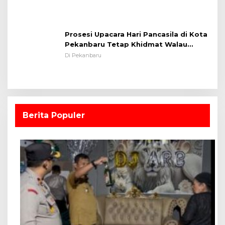
Prosesi Upacara Hari Pancasila di Kota
Pekanbaru Tetap Khidmat Walau
Dalam Ruangan
Di Pekanbaru
Berita Populer