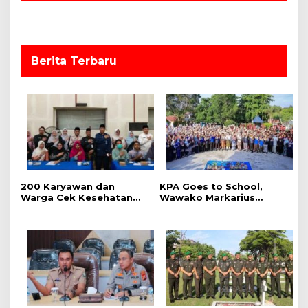
o
s
Berita Terbaru
‎200 Karyawan dan
‎KPA Goes to School,
Warga Cek Kesehatan
‎Wawako Markarius
Gratis Momen RRI Fest
Anwar Edukasi
2026 RRI Pekanbaru
Pencegahan HIV/AIDS di
Kalangan Pelajar