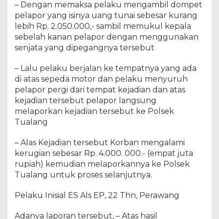
– Dengan memaksa pelaku mengambil dompet
n
pelapor yang isinya uang tunai sebesar kurang
g
lebih Rp. 2.050.000,- sambil memukul kepala
a
n
sebelah kanan pelapor dengan menggunakan
O
senjata yang dipegangnya tersebut
p
s
– Lalu pelaku berjalan ke tempatnya yang ada
n
di atas sepeda motor dan pelaku menyuruh
a
pelapor pergi dari tempat kejadian dan atas
l
kejadian tersebut pelapor langsung
P
melaporkan kejadian tersebut ke Polsek
o
Tualang
l
r
– Alas Kejadian tersebut Korban mengalami
e
kerugian sebesar Rp. 4.000. 000.- (empat juta
s
S
rupiah) kemudian melaporkannya ke Polsek
i
Tualang untuk proses selanjutnya.
a
k
Pelaku Inisial ES Als EP, 22 Thn, Perawang
d
a
Adanya laporan tersebut, – Atas hasil