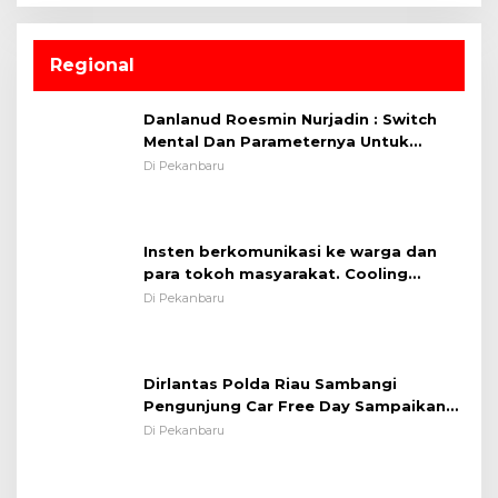
Regional
Danlanud Roesmin Nurjadin : Switch
Mental Dan Parameternya Untuk
Melaksanakan ✈
Di Pekanbaru
Insten berkomunikasi ke warga dan
para tokoh masyarakat. Cooling
System OMP LK ²024 Polsek Rumbai,
Di Pekanbaru
Kapolsek Iptu SAID ; Tekankan
Pentingnya Memelihara dan Menjaga
Situasi Kondusif
Dirlantas Polda Riau Sambangi
Pengunjung Car Free Day Sampaikan
Pesan Edukasi Kamtibmas &
Di Pekanbaru
Kamseltibcarlantas