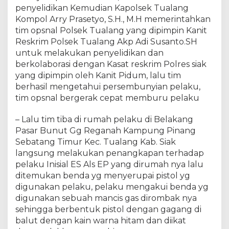
n
penyelidikan Kemudian Kapolsek Tualang
O
Kompol Arry Prasetyo, S.H., M.H memerintahkan
p
tim opsnal Polsek Tualang yang dipimpin Kanit
s
Reskrim Polsek Tualang Akp Adi Susanto.SH
n
untuk melakukan penyelidikan dan
a
berkolaborasi dengan Kasat reskrim Polres siak
l
P
yang dipimpin oleh Kanit Pidum, lalu tim
o
berhasil mengetahui persembunyian pelaku,
l
tim opsnal bergerak cepat memburu pelaku
s
e
– Lalu tim tiba di rumah pelaku di Belakang
k
Pasar Bunut Gg Reganah Kampung Pinang
T
Sebatang Timur Kec. Tualang Kab. Siak
u
langsung melakukan penangkapan terhadap
a
pelaku Inisial ES Als EP yang dirumah nya lalu
l
ditemukan benda yg menyerupai pistol yg
a
digunakan pelaku, pelaku mengakui benda yg
n
g
digunakan sebuah mancis gas dirombak nya
sehingga berbentuk pistol dengan gagang di
balut dengan kain warna hitam dan diikat