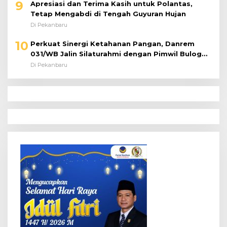
9
Apresiasi dan Terima Kasih untuk Polantas,
Tetap Mengabdi di Tengah Guyuran Hujan
Di Pekanbaru
10
Perkuat Sinergi Ketahanan Pangan, Danrem
031/WB Jalin Silaturahmi dengan Pimwil Bulog
Riau dan Kepri
Di Pekanbaru