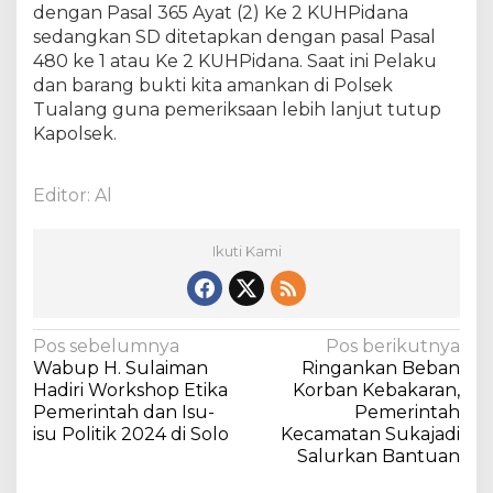
dengan Pasal 365 Ayat (2) Ke 2 KUHPidana
sedangkan SD ditetapkan dengan pasal Pasal
480 ke 1 atau Ke 2 KUHPidana. Saat ini Pelaku
dan barang bukti kita amankan di Polsek
Tualang guna pemeriksaan lebih lanjut tutup
Kapolsek.
Editor: Al
Ikuti Kami
N
Pos sebelumnya
Pos berikutnya
Wabup H. Sulaiman
Ringankan Beban
a
Hadiri Workshop Etika
Korban Kebakaran,
v
Pemerintah dan Isu-
Pemerintah
isu Politik 2024 di Solo
Kecamatan Sukajadi
i
Salurkan Bantuan
g