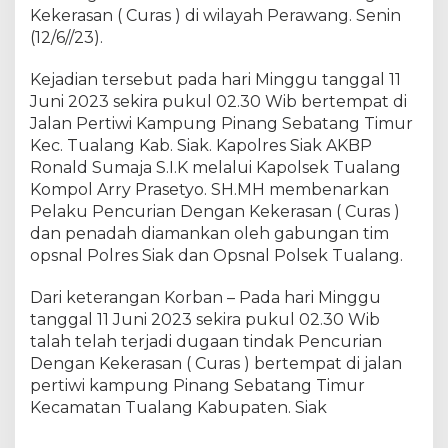
e
Kekerasan ( Curas ) di wilayah Perawang. Senin
l
(12/6//23).
a
k
Kejadian tersebut pada hari Minggu tanggal 11
u
Juni 2023 sekira pukul 02.30 Wib bertempat di
P
Jalan Pertiwi Kampung Pinang Sebatang Timur
e
Kec. Tualang Kab. Siak. Kapolres Siak AKBP
n
Ronald Sumaja S.I.K melalui Kapolsek Tualang
c
Kompol Arry Prasetyo. SH.MH membenarkan
u
r
Pelaku Pencurian Dengan Kekerasan ( Curas )
i
dan penadah diamankan oleh gabungan tim
a
opsnal Polres Siak dan Opsnal Polsek Tualang.
n
D
Dari keterangan Korban – Pada hari Minggu
e
tanggal 11 Juni 2023 sekira pukul 02.30 Wib
n
talah telah terjadi dugaan tindak Pencurian
g
Dengan Kekerasan ( Curas ) bertempat di jalan
a
pertiwi kampung Pinang Sebatang Timur
n
Kecamatan Tualang Kabupaten. Siak
K
e