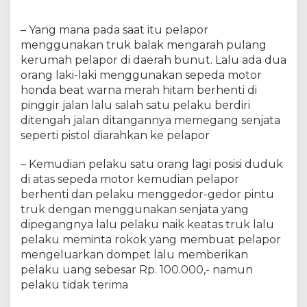
k
e
r
– Yang mana pada saat itu pelapor
a
menggunakan truk balak mengarah pulang
s
kerumah pelapor di daerah bunut. Lalu ada dua
a
orang laki-laki menggunakan sepeda motor
n
honda beat warna merah hitam berhenti di
d
pinggir jalan lalu salah satu pelaku berdiri
i
ditengah jalan ditangannya memegang senjata
a
seperti pistol diarahkan ke pelapor
m
a
– Kemudian pelaku satu orang lagi posisi duduk
n
di atas sepeda motor kemudian pelapor
k
a
berhenti dan pelaku menggedor-gedor pintu
n
truk dengan menggunakan senjata yang
t
dipegangnya lalu pelaku naik keatas truk lalu
i
pelaku meminta rokok yang membuat pelapor
m
mengeluarkan dompet lalu memberikan
g
pelaku uang sebesar Rp. 100.000,- namun
a
pelaku tidak terima
b
u