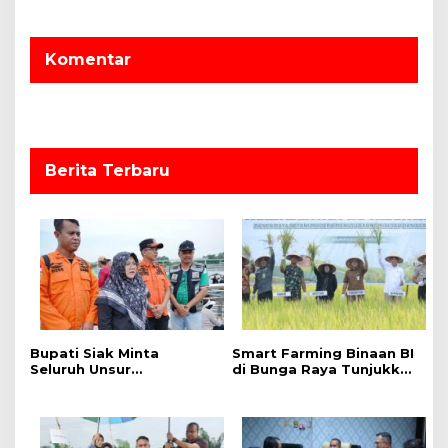
a
s
Komentar
i
p
o
s
Berita Terbaru
Bupati Siak Minta
Smart Farming Binaan BI
Seluruh Unsur
di Bunga Raya Tunjukkan
Maksimalkan Pencarian
Hasil, Produktivitas Padi
Korban Tenggelam di
Meningkat
Sungai Siak.