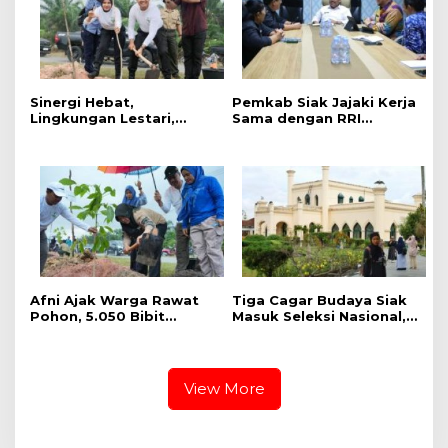
Sinergi Hebat,
Pemkab Siak Jajaki Kerja
Lingkungan Lestari,
Sama dengan RRI
Pemerintah Kab Siak
Pekanbaru, Perluas
Gelar Penanaman Pohon
Promosi Daerah hingga
Serentak ,Kapolres : Kita
Nasional
Menanam Masa Depan
dan Harapan
Afni Ajak Warga Rawat
Tiga Cagar Budaya Siak
Pohon, 5.050 Bibit
Masuk Seleksi Nasional,
Ditanam di Jalur
Bupati Afni Mohon
Mempura-Dayun
Dukungan
View More