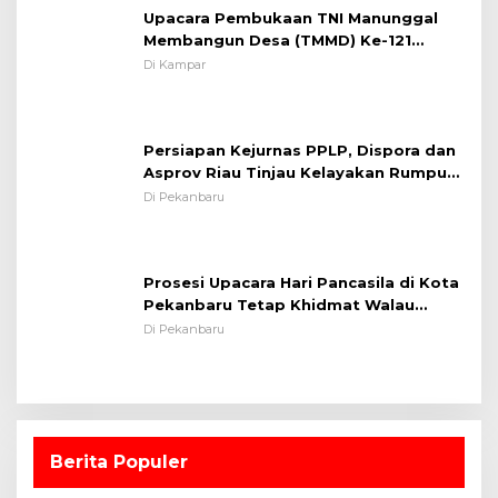
Upacara Pembukaan TNI Manunggal
Membangun Desa (TMMD) Ke-121
Kodim 0313/KPR Tahun 2024) ?
Di Kampar
Persiapan Kejurnas PPLP, Dispora dan
Asprov Riau Tinjau Kelayakan Rumput
Lapangan Sepakbola
Di Pekanbaru
Prosesi Upacara Hari Pancasila di Kota
Pekanbaru Tetap Khidmat Walau
Dalam Ruangan
Di Pekanbaru
Berita Populer