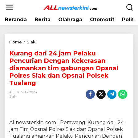
L
e
w
Beranda
Berita
Olahraga
Otomotif
Politi
a
t
i
k
Home
/
Siak
K
e
u
k
Kurang dari 24 jam Pelaku
r
o
Pencurian Dengan Kekerasan
a
n
n
diamankan tim gabungan Opsnal
t
g
Polres Siak dan Opsnal Polsek
e
d
Tualang
n
a
r
All
Juni 13, 2023
Siak
i
2
4
j
Allnewsterkini.com | Perawang, Kurang dari 24
a
m
jam Tim Opsnal Polres Siak dan Opsnal Polsek
P
Tualang amankan Pelaku Pencurian Dengan