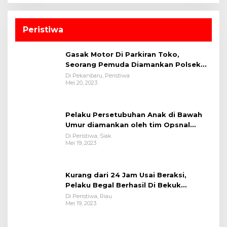
Peristiwa
Gasak Motor Di Parkiran Toko,
Seorang Pemuda Diamankan Polsek
Bukit Raya
Di Pekanbaru, Peristiwa
Mei 20, 2023
Pelaku Persetubuhan Anak di Bawah
Umur diamankan oleh tim Opsnal
Polsek Tualang-Polres Siak-Polda Riau
Di Peristiwa, Siak
Mei 19, 2023
Kurang dari 24 Jam Usai Beraksi,
Pelaku Begal Berhasil Di Bekuk
Satreskrim Polres Kuansing
Di Peristiwa, Riau
Mei 19, 2023