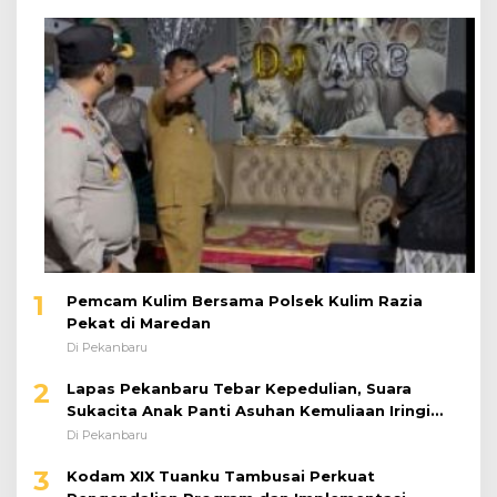
1
Pemcam Kulim Bersama Polsek Kulim Razia
Pekat di Maredan
Di Pekanbaru
2
Lapas Pekanbaru Tebar Kepedulian, Suara
Sukacita Anak Panti Asuhan Kemuliaan Iringi
Bantuan Sosial
Di Pekanbaru
3
Kodam XIX Tuanku Tambusai Perkuat