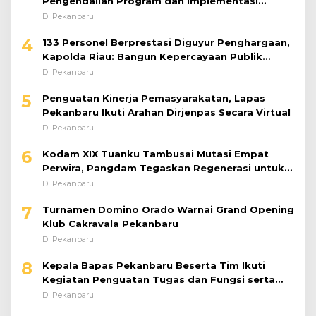
Pengendalian Program dan Implementasi
Doktrin TNI AD
Di Pekanbaru
4
133 Personel Berprestasi Diguyur Penghargaan,
Kapolda Riau: Bangun Kepercayaan Publik
dengan Karya Nyata
Di Pekanbaru
5
Penguatan Kinerja Pemasyarakatan, Lapas
Pekanbaru Ikuti Arahan Dirjenpas Secara Virtual
Di Pekanbaru
6
Kodam XIX Tuanku Tambusai Mutasi Empat
Perwira, Pangdam Tegaskan Regenerasi untuk
Perkuat Kinerja Satuan
Di Pekanbaru
7
Turnamen Domino Orado Warnai Grand Opening
Klub Cakravala Pekanbaru
Di Pekanbaru
8
Kepala Bapas Pekanbaru Beserta Tim Ikuti
Kegiatan Penguatan Tugas dan Fungsi serta
Paparan Penempatan WBP ke Lapas Terbuka
Di Pekanbaru