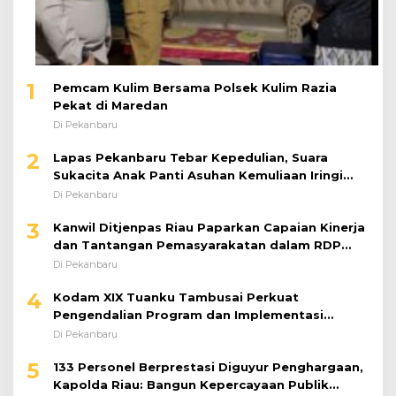
1
Pemcam Kulim Bersama Polsek Kulim Razia
Pekat di Maredan
Di Pekanbaru
2
Lapas Pekanbaru Tebar Kepedulian, Suara
Sukacita Anak Panti Asuhan Kemuliaan Iringi
Bantuan Sosial
Di Pekanbaru
3
Kanwil Ditjenpas Riau Paparkan Capaian Kinerja
dan Tantangan Pemasyarakatan dalam RDP
Bersama Komisi XIII DPR RI
Di Pekanbaru
4
Kodam XIX Tuanku Tambusai Perkuat
Pengendalian Program dan Implementasi
Doktrin TNI AD
Di Pekanbaru
5
133 Personel Berprestasi Diguyur Penghargaan,
Kapolda Riau: Bangun Kepercayaan Publik