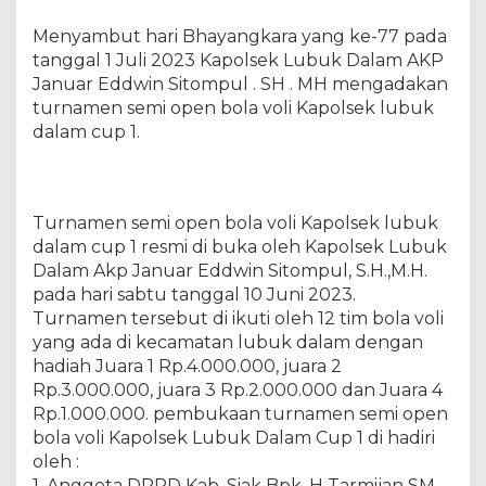
P
o
Menyambut hari Bhayangkara yang ke-77 pada
l
tanggal 1 Juli 2023 Kapolsek Lubuk Dalam AKP
r
Januar Eddwin Sitompul . SH . MH mengadakan
e
turnamen semi open bola voli Kapolsek lubuk
s
dalam cup 1.
S
i
a
k
Turnamen semi open bola voli Kapolsek lubuk
,
dalam cup 1 resmi di buka oleh Kapolsek Lubuk
M
Dalam Akp Januar Eddwin Sitompul, S.H.,M.H.
e
n
pada hari sabtu tanggal 10 Juni 2023.
g
Turnamen tersebut di ikuti oleh 12 tim bola voli
a
yang ada di kecamatan lubuk dalam dengan
d
hadiah Juara 1 Rp.4.000.000, juara 2
a
Rp.3.000.000, juara 3 Rp.2.000.000 dan Juara 4
k
Rp.1.000.000. pembukaan turnamen semi open
a
bola voli Kapolsek Lubuk Dalam Cup 1 di hadiri
n
oleh :
T
1. Anggota DPRD Kab. Siak Bpk. H Tarmijan SM.