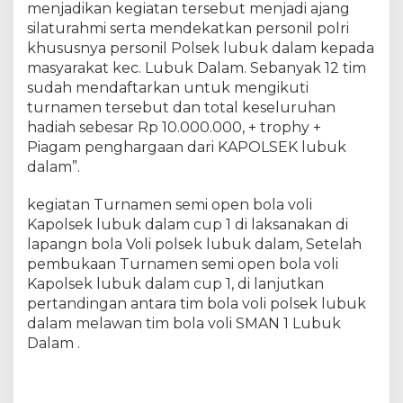
menjadikan kegiatan tersebut menjadi ajang
K
silaturahmi serta mendekatkan personil polri
a
khususnya personil Polsek lubuk dalam kepada
p
o
masyarakat kec. Lubuk Dalam. Sebanyak 12 tim
l
sudah mendaftarkan untuk mengikuti
s
turnamen tersebut dan total keseluruhan
e
hadiah sebesar Rp 10.000.000, + trophy +
k
Piagam penghargaan dari KAPOLSEK lubuk
L
dalam”.
u
b
kegiatan Turnamen semi open bola voli
u
Kapolsek lubuk dalam cup 1 di laksanakan di
k
lapangn bola Voli polsek lubuk dalam, Setelah
D
pembukaan Turnamen semi open bola voli
a
l
Kapolsek lubuk dalam cup 1, di lanjutkan
a
pertandingan antara tim bola voli polsek lubuk
m
dalam melawan tim bola voli SMAN 1 Lubuk
C
Dalam .
u
p
1