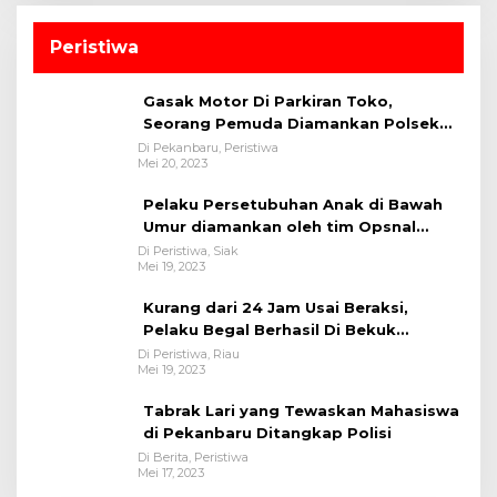
Peristiwa
Gasak Motor Di Parkiran Toko,
Seorang Pemuda Diamankan Polsek
Bukit Raya
Di Pekanbaru, Peristiwa
Mei 20, 2023
Pelaku Persetubuhan Anak di Bawah
Umur diamankan oleh tim Opsnal
Polsek Tualang-Polres Siak-Polda Riau
Di Peristiwa, Siak
Mei 19, 2023
Kurang dari 24 Jam Usai Beraksi,
Pelaku Begal Berhasil Di Bekuk
Satreskrim Polres Kuansing
Di Peristiwa, Riau
Mei 19, 2023
Tabrak Lari yang Tewaskan Mahasiswa
di Pekanbaru Ditangkap Polisi
Di Berita, Peristiwa
Mei 17, 2023