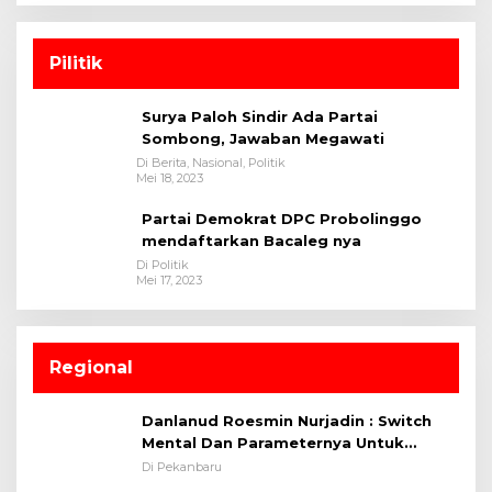
Pilitik
Surya Paloh Sindir Ada Partai
Sombong, Jawaban Megawati
Di Berita, Nasional, Politik
Mei 18, 2023
Partai Demokrat DPC Probolinggo
mendaftarkan Bacaleg nya
Di Politik
Mei 17, 2023
Regional
Danlanud Roesmin Nurjadin : Switch
Mental Dan Parameternya Untuk
Melaksanakan ✈
Di Pekanbaru