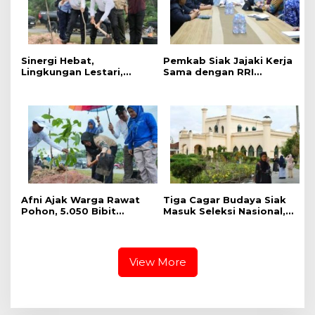
Sinergi Hebat,
Pemkab Siak Jajaki Kerja
Lingkungan Lestari,
Sama dengan RRI
Pemerintah Kab Siak
Pekanbaru, Perluas
Gelar Penanaman Pohon
Promosi Daerah hingga
Serentak ,Kapolres : Kita
Nasional
Menanam Masa Depan
dan Harapan
Afni Ajak Warga Rawat
Tiga Cagar Budaya Siak
Pohon, 5.050 Bibit
Masuk Seleksi Nasional,
Ditanam di Jalur
Bupati Afni Mohon
Mempura-Dayun
Dukungan
View More