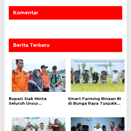
s
Komentar
i
p
o
s
Berita Terbaru
Bupati Siak Minta
Smart Farming Binaan BI
Seluruh Unsur
di Bunga Raya Tunjukkan
Maksimalkan Pencarian
Hasil, Produktivitas Padi
Korban Tenggelam di
Meningkat
Sungai Siak.