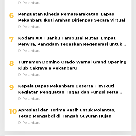
dengan Karya Nyata
Di Pekanbaru
6
Penguatan Kinerja Pemasyarakatan, Lapas
Pekanbaru Ikuti Arahan Dirjenpas Secara Virtual
Di Pekanbaru
7
Kodam XIX Tuanku Tambusai Mutasi Empat
Perwira, Pangdam Tegaskan Regenerasi untuk
Perkuat Kinerja Satuan
Di Pekanbaru
8
Turnamen Domino Orado Warnai Grand Opening
Klub Cakravala Pekanbaru
Di Pekanbaru
9
Kepala Bapas Pekanbaru Beserta Tim Ikuti
Kegiatan Penguatan Tugas dan Fungsi serta
Paparan Penempatan WBP ke Lapas Terbuka
Di Pekanbaru
10
Apresiasi dan Terima Kasih untuk Polantas,
Tetap Mengabdi di Tengah Guyuran Hujan
Di Pekanbaru