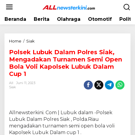
L
e
w
Beranda
Berita
Olahraga
Otomotif
Politi
a
t
i
k
Home
/
Siak
P
e
o
k
Polsek Lubuk Dalam Polres Siak,
l
o
Mengadakan Turnamen Semi Open
s
n
e
Bola Voli Kapolsek Lubuk Dalam
t
k
Cup 1
e
L
n
All
Juni 11, 2023
u
Siak
b
u
k
D
Allnewsterkini. Com | Lubuk dalam -Polsek
a
Lubuk Dalam Polres Siak , Polda.Riau
l
mengadakan turnamen semi open bola voli
a
m
Kapolsek Lubuk Dalam cup 1 .