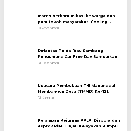
Insten berkomunikasi ke warga dan
para tokoh masyarakat. Cooling
System OMP LK ²024 Polsek Rumbai,
Di Pekanbaru
Kapolsek Iptu SAID ; Tekankan
Pentingnya Memelihara dan Menjaga
Situasi Kondusif
Dirlantas Polda Riau Sambangi
Pengunjung Car Free Day Sampaikan
Pesan Edukasi Kamtibmas &
Di Pekanbaru
Kamseltibcarlantas
Upacara Pembukaan TNI Manunggal
Membangun Desa (TMMD) Ke-121
Kodim 0313/KPR Tahun 2024) ?
Di Kampar
Persiapan Kejurnas PPLP, Dispora dan
Asprov Riau Tinjau Kelayakan Rumput