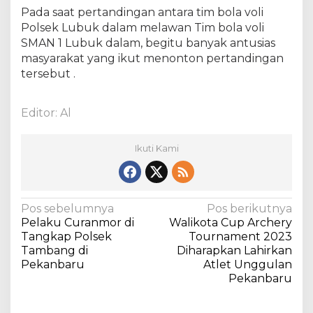
Pada saat pertandingan antara tim bola voli
Polsek Lubuk dalam melawan Tim bola voli
SMAN 1 Lubuk dalam, begitu banyak antusias
masyarakat yang ikut menonton pertandingan
tersebut .
Editor: Al
Ikuti Kami
N
Pos sebelumnya
Pos berikutnya
Pelaku Curanmor di
Walikota Cup Archery
a
Tangkap Polsek
Tournament 2023
v
Tambang di
Diharapkan Lahirkan
Pekanbaru
Atlet Unggulan
i
Pekanbaru
g
a