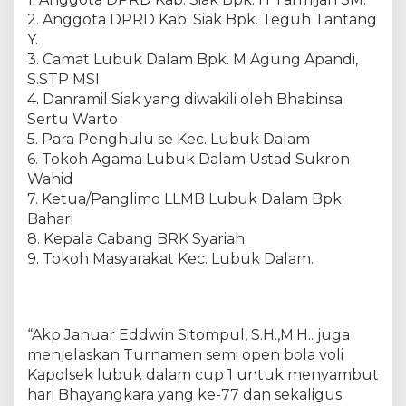
u
2. Anggota DPRD Kab. Siak Bpk. Teguh Tantang
r
n
Y.
a
3. Camat Lubuk Dalam Bpk. M Agung Apandi,
m
S.STP MSI
e
4. Danramil Siak yang diwakili oleh Bhabinsa
n
Sertu Warto
S
5. Para Penghulu se Kec. Lubuk Dalam
e
6. Tokoh Agama Lubuk Dalam Ustad Sukron
m
Wahid
i
7. Ketua/Panglimo LLMB Lubuk Dalam Bpk.
O
Bahari
p
e
8. Kepala Cabang BRK Syariah.
n
9. Tokoh Masyarakat Kec. Lubuk Dalam.
B
o
l
a
“Akp Januar Eddwin Sitompul, S.H.,M.H.. juga
V
menjelaskan Turnamen semi open bola voli
o
Kapolsek lubuk dalam cup 1 untuk menyambut
l
hari Bhayangkara yang ke-77 dan sekaligus
i