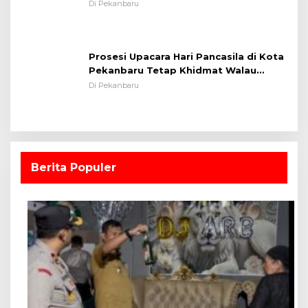
Lapangan Sepakbola
Di Pekanbaru
Prosesi Upacara Hari Pancasila di Kota
Pekanbaru Tetap Khidmat Walau
Dalam Ruangan
Di Pekanbaru
Berita Populer