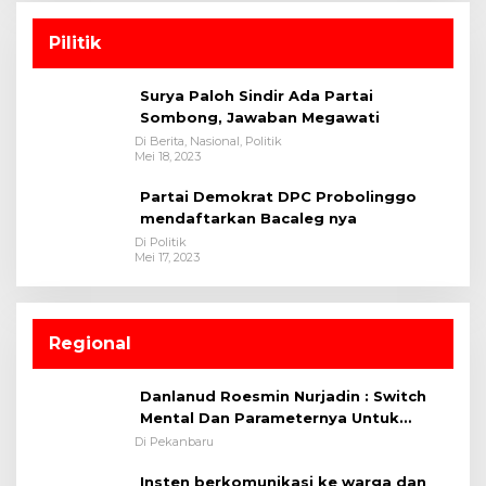
Pilitik
Surya Paloh Sindir Ada Partai
Sombong, Jawaban Megawati
Di Berita, Nasional, Politik
Mei 18, 2023
Partai Demokrat DPC Probolinggo
mendaftarkan Bacaleg nya
Di Politik
Mei 17, 2023
Regional
Danlanud Roesmin Nurjadin : Switch
Mental Dan Parameternya Untuk
Melaksanakan ✈
Di Pekanbaru
Insten berkomunikasi ke warga dan