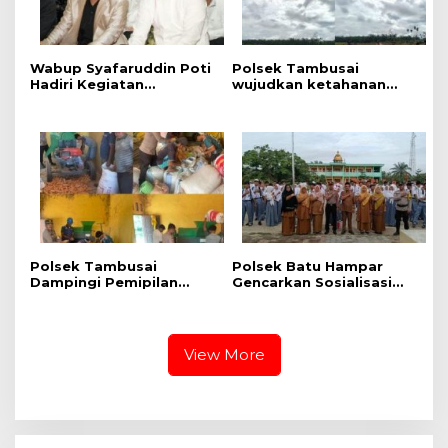
Wabup Syafaruddin Poti
Polsek Tambusai
Hadiri Kegiatan
wujudkan ketahanan
Pengajian Akbar Tahun
Pangan dengan
Baru Islam 1448
Kelompok Tani dalam
rangka Penanaman
Jagung Kuartal II di Desa
Batas, Kec. Tambusai
Polsek Tambusai
Polsek Batu Hampar
Dampingi Pemipilan
Gencarkan Sosialisasi
Jagung PT. PSA, Wujud
Bahaya Narkoba di SMA
Dukungan Polri terhadap
N 1 Batu Hampar
Ketahanan Pangan
View More