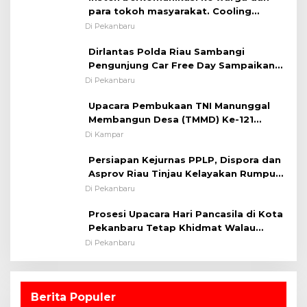
para tokoh masyarakat. Cooling
System OMP LK ²024 Polsek Rumbai,
Di Pekanbaru
Kapolsek Iptu SAID ; Tekankan
Dirlantas Polda Riau Sambangi
Pentingnya Memelihara dan Menjaga
Pengunjung Car Free Day Sampaikan
Situasi Kondusif
Pesan Edukasi Kamtibmas &
Di Pekanbaru
Kamseltibcarlantas
Upacara Pembukaan TNI Manunggal
Membangun Desa (TMMD) Ke-121
Kodim 0313/KPR Tahun 2024) ?
Di Kampar
Persiapan Kejurnas PPLP, Dispora dan
Asprov Riau Tinjau Kelayakan Rumput
Lapangan Sepakbola
Di Pekanbaru
Prosesi Upacara Hari Pancasila di Kota
Pekanbaru Tetap Khidmat Walau
Dalam Ruangan
Di Pekanbaru
Berita Populer