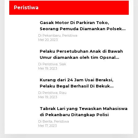
Peristiwa
Gasak Motor Di Parkiran Toko,
Seorang Pemuda Diamankan Polsek
Bukit Raya
Di Pekanbaru, Peristiwa
Mei 20, 2023
Pelaku Persetubuhan Anak di Bawah
Umur diamankan oleh tim Opsnal
Polsek Tualang-Polres Siak-Polda Riau
Di Peristiwa, Siak
Mei 19, 2023
Kurang dari 24 Jam Usai Beraksi,
Pelaku Begal Berhasil Di Bekuk
Satreskrim Polres Kuansing
Di Peristiwa, Riau
Mei 19, 2023
Tabrak Lari yang Tewaskan Mahasiswa
di Pekanbaru Ditangkap Polisi
Di Berita, Peristiwa
Mei 17, 2023