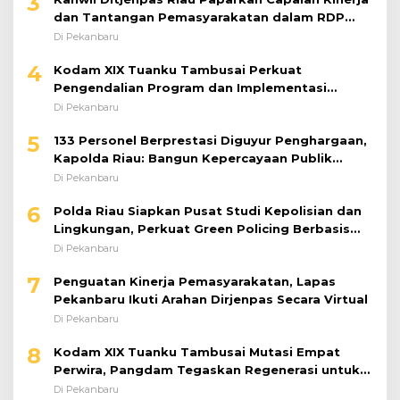
3
dan Tantangan Pemasyarakatan dalam RDP
Bersama Komisi XIII DPR RI
Di Pekanbaru
4
Kodam XIX Tuanku Tambusai Perkuat
Pengendalian Program dan Implementasi
Doktrin TNI AD
Di Pekanbaru
5
133 Personel Berprestasi Diguyur Penghargaan,
Kapolda Riau: Bangun Kepercayaan Publik
dengan Karya Nyata
Di Pekanbaru
6
Polda Riau Siapkan Pusat Studi Kepolisian dan
Lingkungan, Perkuat Green Policing Berbasis
Riset
Di Pekanbaru
7
Penguatan Kinerja Pemasyarakatan, Lapas
Pekanbaru Ikuti Arahan Dirjenpas Secara Virtual
Di Pekanbaru
8
Kodam XIX Tuanku Tambusai Mutasi Empat
Perwira, Pangdam Tegaskan Regenerasi untuk
Perkuat Kinerja Satuan
Di Pekanbaru