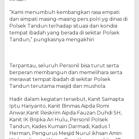
T
a
“Kami menumbuh kembangkan rasa empati
n
dan simpati masing-masing pers polri yg dinas di
d
u
Polsek Tandun terhadap situasi dan kondisi
n
tempat ibadah yang berada di sekitar Polsek
B
Tandun,” pungkasnya mengakhiri
e
r
i
B
Terpantau, seluruh Personil bisa turut serta
a
berperan membangun dan memelihara serta
n
merawat tempat ibadah di sekitar Polsek
t
Tandun terutama masjid dan mushola.
u
a
Hadir dalam kegiatan tersebut, Kanit Samapta
n
Iptu Hariyanto, Kanit Binmas Aipda Romi
2
0
Anwar,Kanit Reskrim Aipda Fauzan Duhdi SH,
S
Kanit IK Bripka Ari Hulu, Personil Polsek
a
Tandun, Kades Kumain Darmadi, Kadus 1
k
Herman, Pengurus Mesjid Nurul ikhsan Amin
S