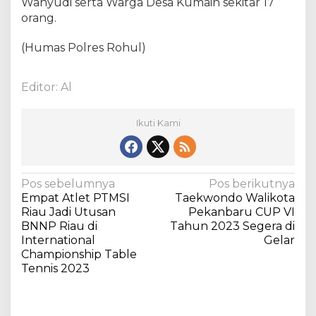
Wahyudi serta Warga Desa Kumain sekitar 17
e
orang.
m
e
(Humas Polres Rohul)
n
U
n
Editor: Al
t
u
k
Ikuti Kami
M
a
s
j
N
Pos sebelumnya
Pos berikutnya
i
Empat Atlet PTMSI
Taekwondo Walikota
a
d
Riau Jadi Utusan
Pekanbaru CUP VI
N
v
BNNP Riau di
Tahun 2023 Segera di
u
International
Gelar
i
r
Championship Table
g
u
Tennis 2023
l
a
I
s
k