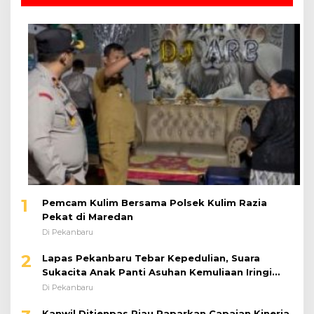
1
Pemcam Kulim Bersama Polsek Kulim Razia
Pekat di Maredan
Di Pekanbaru
2
Lapas Pekanbaru Tebar Kepedulian, Suara
Sukacita Anak Panti Asuhan Kemuliaan Iringi
Bantuan Sosial
Di Pekanbaru
Kanwil Ditjenpas Riau Paparkan Capaian Kinerja