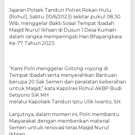
a
r
Jajaran Polsek Tandun Polres Rokan Hulu
a
(Rohul), Sabtu (10/6/2023) sekitar pukul 08.30
k
Wib, menggelar Bakti Sosial Tempat Ibadah
e
Masjid Nurul Ikhsan di Dusun 1 Desa Kumain
-
dalam rangka memperingati Hari Bhayangkara
7
Ke-77 Tahun 2023.
7
,
J
a
“Kami Polri menggelar Gotong-royong di
j
Tempat Ibadah serta menyerahkan Bantuan
a
r
berupa 20 Sak Semen dan peralatan kebersihan
a
untuk Masjid,” kata Kapolres Rohul AKBP Budi
n
Setiyono SIK MH
P
melalui Kapolsek Tandun Iptu Ulik Iwanto, SH.
o
l
Lanjutnya, dalam momen ini, Polri membantu
s
Masyarakat dengan memberikan material
e
Semen untuk renovasi teras Masjid Nurul
k
Ikhsan