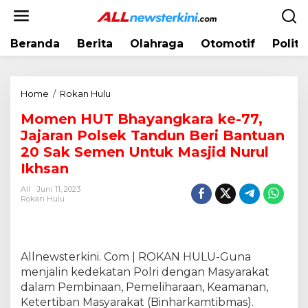
L
e
w
Beranda
Berita
Olahraga
Otomotif
Politi
a
t
i
k
Home
/
Rokan Hulu
M
e
o
k
Momen HUT Bhayangkara ke-77,
m
o
Jajaran Polsek Tandun Beri Bantuan
e
n
n
20 Sak Semen Untuk Masjid Nurul
t
H
Ikhsan
e
U
n
All
Juni 11, 2023
T
Rokan Hulu
B
h
a
y
Allnewsterkini. Com | ROKAN HULU-Guna
a
menjalin kedekatan Polri dengan Masyarakat
n
dalam Pembinaan, Pemeliharaan, Keamanan,
g
k
Ketertiban Masyarakat (Binharkamtibmas).