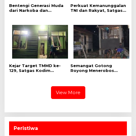
Bentengi Generasi Muda
Perkuat Kemanunggalan
dari Narkoba dan
TNI dan Rakyat, Satgas
Pelanggaran Hukum,
TMMD ke-129 Kodim
Satgas TMMD ke-129
0313/KPR dan Warga
Kodim 0313/KPR Gelar
Gotong Royong Perbaiki
Penyuluhan di Pangkalan
Jembatan Jalan Desa
Terap
Kejar Target TMMD ke-
Semangat Gotong
129, Satgas Kodim
Royong Menerobos
0313/KPR “Serbu”
Malam, Pembangunan
Lembur Pengerjaan
MCK Dusun 1 Terus
Rumah Ibu Timah Pada
Dipacu
Malam Hari
View More
Peristiwa