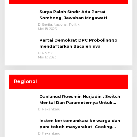
Surya Paloh Sindir Ada Partai
Sombong, Jawaban Megawati
Di Berita, Nasional, Politik
Mei 18, 2023
Partai Demokrat DPC Probolinggo
mendaftarkan Bacaleg nya
Di Politik
Mei 17, 2023
Regional
Danlanud Roesmin Nurjadin : Switch
Mental Dan Parameternya Untuk
Melaksanakan ✈
Di Pekanbaru
Insten berkomunikasi ke warga dan
para tokoh masyarakat. Cooling
System OMP LK ²024 Polsek Rumbai,
Di Pekanbaru