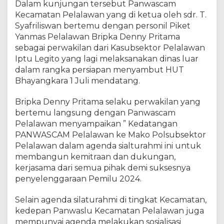
Dalam kunjungan tersebut Panwascam
r
Kecamatan Pelalawan yang di ketua oleh sdr. T.
a
h
Syafriliswan bertemu dengan personil Piket
m
Yanmas Pelalawan Bripka Denny Pritama
i
sebagai perwakilan dari Kasubsektor Pelalawan
K
Iptu Legito yang lagi melaksanakan dinas luar
e
dalam rangka persiapan menyambut HUT
M
Bhayangkara 1 Juli mendatang.
a
k
Bripka Denny Pritama selaku perwakilan yang
o
bertemu langsung dengan Panwascam
P
Pelalawan menyampaikan ” Kedatangan
o
PANWASCAM Pelalawan ke Mako Polsubsektor
l
s
Pelalawan dalam agenda sialturahmi ini untuk
u
membangun kemitraan dan dukungan,
b
kerjasama dari semua pihak demi suksesnya
s
penyelenggaraan Pemilu 2024.
e
k
Selain agenda silaturahmi di tingkat Kecamatan,
t
kedepan Panwaslu Kecamatan Pelalawan juga
o
mempunyai agenda melakukan sosialisasi