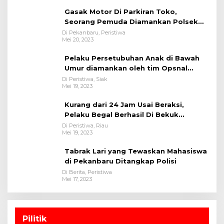
Gasak Motor Di Parkiran Toko,
Seorang Pemuda Diamankan Polsek
Bukit Raya
Di Pekanbaru, Peristiwa
Mei 20, 2023
Pelaku Persetubuhan Anak di Bawah
Umur diamankan oleh tim Opsnal
Polsek Tualang-Polres Siak-Polda Riau
Di Peristiwa, Siak
Mei 19, 2023
Kurang dari 24 Jam Usai Beraksi,
Pelaku Begal Berhasil Di Bekuk
Satreskrim Polres Kuansing
Di Peristiwa, Riau
Mei 19, 2023
Tabrak Lari yang Tewaskan Mahasiswa
di Pekanbaru Ditangkap Polisi
Di Berita, Peristiwa
Mei 17, 2023
Pilitik