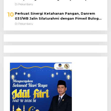
Di Pekanbaru
10
Perkuat Sinergi Ketahanan Pangan, Danrem
031/WB Jalin Silaturahmi dengan Pimwil Bulog
Riau dan Kepri
Di Pekanbaru