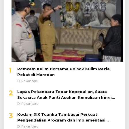
1
Pemcam Kulim Bersama Polsek Kulim Razia
Pekat di Maredan
Di Pekanbaru
2
Lapas Pekanbaru Tebar Kepedulian, Suara
Sukacita Anak Panti Asuhan Kemuliaan Iringi
Bantuan Sosial
Di Pekanbaru
3
Kodam XIX Tuanku Tambusai Perkuat
Pengendalian Program dan Implementasi
Doktrin TNI AD
Di Pekanbaru