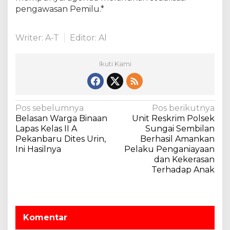
r
pengawasan Pemilu.*
P
e
l
Writer: A-T
Editor: Al
a
l
a
Ikuti Kami
w
a
n
N
Pos sebelumnya
Pos berikutnya
Belasan Warga Binaan
Unit Reskrim Polsek
a
Lapas Kelas II A
Sungai Sembilan
v
Pekanbaru Dites Urin,
Berhasil Amankan
Ini Hasilnya
Pelaku Penganiayaan
i
dan Kekerasan
g
Terhadap Anak
a
s
i
Komentar
p