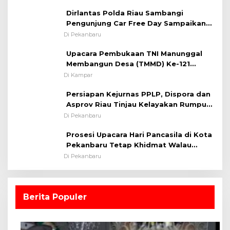
Kapolsek Iptu SAID ; Tekankan
Dirlantas Polda Riau Sambangi
Pentingnya Memelihara dan Menjaga
Pengunjung Car Free Day Sampaikan
Situasi Kondusif
Pesan Edukasi Kamtibmas &
Di Pekanbaru
Kamseltibcarlantas
Upacara Pembukaan TNI Manunggal
Membangun Desa (TMMD) Ke-121
Kodim 0313/KPR Tahun 2024) ?
Di Kampar
Persiapan Kejurnas PPLP, Dispora dan
Asprov Riau Tinjau Kelayakan Rumput
Lapangan Sepakbola
Di Pekanbaru
Prosesi Upacara Hari Pancasila di Kota
Pekanbaru Tetap Khidmat Walau
Dalam Ruangan
Di Pekanbaru
Berita Populer