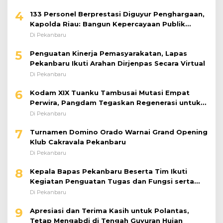
4
133 Personel Berprestasi Diguyur Penghargaan,
Kapolda Riau: Bangun Kepercayaan Publik
dengan Karya Nyata
Di Pekanbaru
5
Penguatan Kinerja Pemasyarakatan, Lapas
Pekanbaru Ikuti Arahan Dirjenpas Secara Virtual
Di Pekanbaru
6
Kodam XIX Tuanku Tambusai Mutasi Empat
Perwira, Pangdam Tegaskan Regenerasi untuk
Perkuat Kinerja Satuan
Di Pekanbaru
7
Turnamen Domino Orado Warnai Grand Opening
Klub Cakravala Pekanbaru
Di Pekanbaru
8
Kepala Bapas Pekanbaru Beserta Tim Ikuti
Kegiatan Penguatan Tugas dan Fungsi serta
Paparan Penempatan WBP ke Lapas Terbuka
Di Pekanbaru
9
Apresiasi dan Terima Kasih untuk Polantas,
Tetap Mengabdi di Tengah Guyuran Hujan