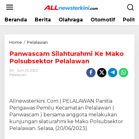
L
e
w
Beranda
Berita
Olahraga
Otomotif
Politi
a
t
i
k
Home
/
Pelalawan
P
e
a
k
Panwascam Silahturahmi Ke Mako
n
o
Polsubsektor Pelalawan
w
n
a
t
All
Juni 20, 2023
s
Pelalawan
e
c
n
a
m
S
Allnewsterkini. Com | PELALAWAN Panitia
i
Pengawas Pemilu Kecamatan Pelalawan (
l
Panwascam ) bersama anggota melakukan
a
kunjungan silaturahmi ke Mako Polsubsektor
h
Pelalawan. Selasa, (20/06/2023).
t
u