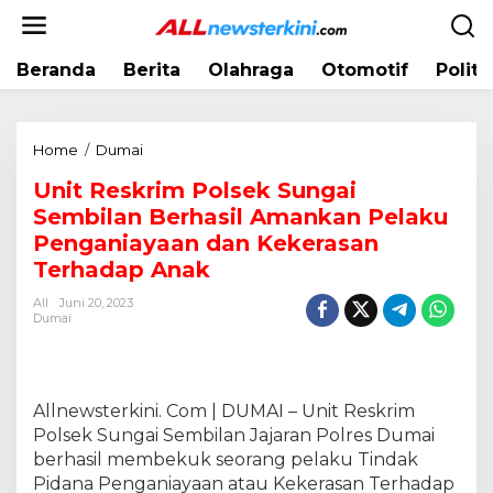
L
e
w
Beranda
Berita
Olahraga
Otomotif
Politi
a
t
i
k
Home
/
Dumai
U
e
n
k
Unit Reskrim Polsek Sungai
i
o
Sembilan Berhasil Amankan Pelaku
t
n
R
Penganiayaan dan Kekerasan
t
e
Terhadap Anak
e
s
n
All
Juni 20, 2023
k
Dumai
r
i
m
P
Allnewsterkini. Com | DUMAI – Unit Reskrim
o
Polsek Sungai Sembilan Jajaran Polres Dumai
l
berhasil membekuk seorang pelaku Tindak
s
e
Pidana Penganiayaan atau Kekerasan Terhadap