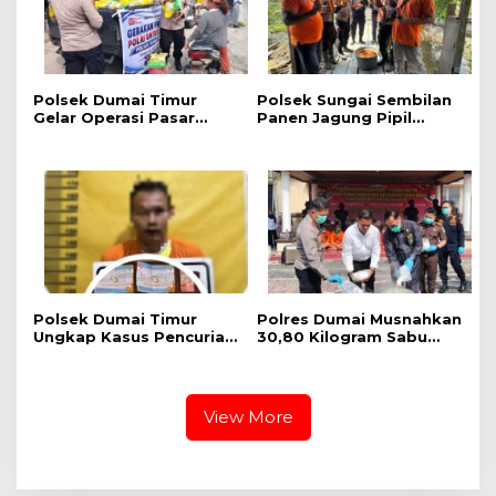
p
A
n
a
k
Polsek Dumai Timur
Polsek Sungai Sembilan
Gelar Operasi Pasar
Panen Jagung Pipil
Pangan Murah, 1 Ton
Dukung Program
Beras SPHP Terdistribusi
Nasional Ketahanan
untuk Masyarakat
Pangan Kuartal II Tahun
2026
Polsek Dumai Timur
Polres Dumai Musnahkan
Ungkap Kasus Pencurian
30,80 Kilogram Sabu
Perhiasan Emas, Pelaku
Jaringan Internasional,
Berhasil Diamankan
Selamatkan Lebih dari
Kurang dari Sehari
155 Ribu Jiwa
View More