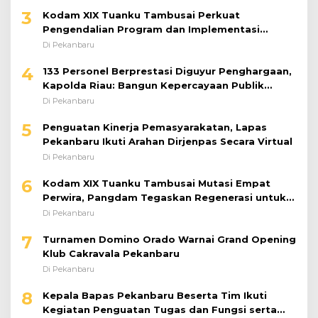
3
Kodam XIX Tuanku Tambusai Perkuat
Pengendalian Program dan Implementasi
Doktrin TNI AD
Di Pekanbaru
4
133 Personel Berprestasi Diguyur Penghargaan,
Kapolda Riau: Bangun Kepercayaan Publik
dengan Karya Nyata
Di Pekanbaru
5
Penguatan Kinerja Pemasyarakatan, Lapas
Pekanbaru Ikuti Arahan Dirjenpas Secara Virtual
Di Pekanbaru
6
Kodam XIX Tuanku Tambusai Mutasi Empat
Perwira, Pangdam Tegaskan Regenerasi untuk
Perkuat Kinerja Satuan
Di Pekanbaru
7
Turnamen Domino Orado Warnai Grand Opening
Klub Cakravala Pekanbaru
Di Pekanbaru
8
Kepala Bapas Pekanbaru Beserta Tim Ikuti
Kegiatan Penguatan Tugas dan Fungsi serta