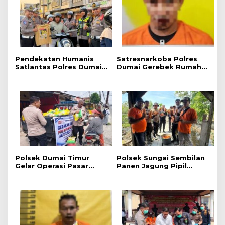
Pendekatan Humanis
Satresnarkoba Polres
Satlantas Polres Dumai,
Dumai Gerebek Rumah
Kampanye Keselamatan
Pengedar Shabu di bukit
Berlalu Lintas Hadirkan
Kapur, Delapan Paket
Edukasi Langsung di
Shabu dan Alat
Tengah Masyarakat
Transaksi Diamankan
Polsek Dumai Timur
Polsek Sungai Sembilan
Gelar Operasi Pasar
Panen Jagung Pipil
Pangan Murah, 1 Ton
Dukung Program
Beras SPHP Terdistribusi
Nasional Ketahanan
untuk Masyarakat
Pangan Kuartal II Tahun
2026