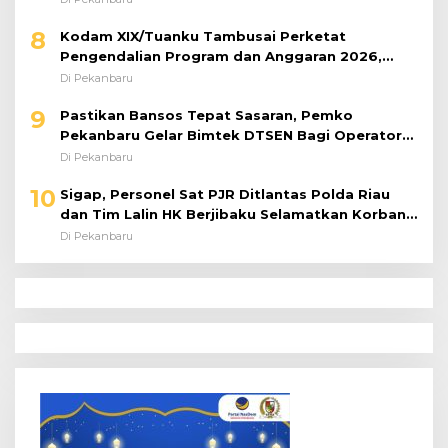
8
Kodam XIX/Tuanku Tambusai Perketat
Pengendalian Program dan Anggaran 2026,
Pastikan Kinerja Tepat Sasaran
Di Pekanbaru
9
Pastikan Bansos Tepat Sasaran, Pemko
Pekanbaru Gelar Bimtek DTSEN Bagi Operator
Puskessos
Di Pekanbaru
10
Sigap, Personel Sat PJR Ditlantas Polda Riau
dan Tim Lalin HK Berjibaku Selamatkan Korban
Kecelakaan di Tol Pekanbaru–Dumai
Di Pekanbaru