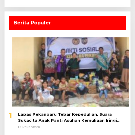
Berita Populer
1
Lapas Pekanbaru Tebar Kepedulian, Suara
Sukacita Anak Panti Asuhan Kemuliaan Iringi
Bantuan Sosial
Di Pekanbaru