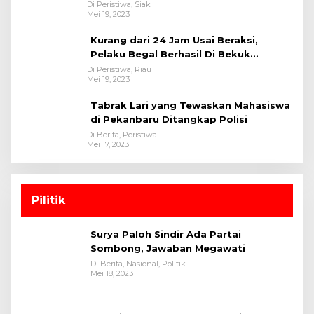
Polsek Tualang-Polres Siak-Polda Riau
Di Peristiwa, Siak
Mei 19, 2023
Kurang dari 24 Jam Usai Beraksi,
Pelaku Begal Berhasil Di Bekuk
Satreskrim Polres Kuansing
Di Peristiwa, Riau
Mei 19, 2023
Tabrak Lari yang Tewaskan Mahasiswa
di Pekanbaru Ditangkap Polisi
Di Berita, Peristiwa
Mei 17, 2023
Pilitik
Surya Paloh Sindir Ada Partai
Sombong, Jawaban Megawati
Di Berita, Nasional, Politik
Mei 18, 2023