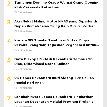
2
Turnamen Domino Orado Warnai Grand Opening
Klub Cakravala Pekanbaru
Di Pekanbaru
3
Aksi Nekat Maling Motor NMAX yang Diparkir di
Depan Rumah Jalan Tiung Raib Dicuri : Korban
Minta Pelaku Ditangkap Pihak Kepolisian
Di Pekanbaru
4
Kodam XIX Tuanku Tambusai Mutasi Empat
Perwira, Pangdam Tegaskan Regenerasi untuk
Perkuat Kinerja Satuan
Di Pekanbaru
5
Data Diskop UMKM di Pekanbaru Tembus 28
Ribu, Didominasi Usaha Kuliner
Di Pekanbaru
6
PK Bapas Pekanbaru Ikuti Sidang TPP Usulan
Remisi Hari Anak
Di Pekanbaru
7
Langkah Nyata Lapas Pekanbaru Tingkatkan
Layanan Kesehatan Melalui Program Prolanis
Di Pekanbaru