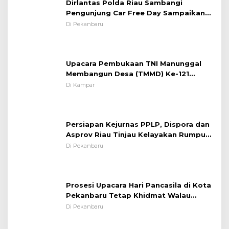
Dirlantas Polda Riau Sambangi
Pengunjung Car Free Day Sampaikan
Pesan Edukasi Kamtibmas &
Di Pekanbaru
Kamseltibcarlantas
Upacara Pembukaan TNI Manunggal
Membangun Desa (TMMD) Ke-121
Kodim 0313/KPR Tahun 2024) ?
Di Kampar
Persiapan Kejurnas PPLP, Dispora dan
Asprov Riau Tinjau Kelayakan Rumput
Lapangan Sepakbola
Di Pekanbaru
Prosesi Upacara Hari Pancasila di Kota
Pekanbaru Tetap Khidmat Walau
Dalam Ruangan
Di Pekanbaru