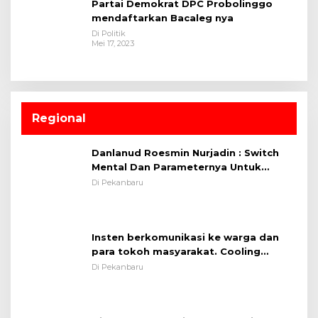
Partai Demokrat DPC Probolinggo
mendaftarkan Bacaleg nya
Di Politik
Mei 17, 2023
Regional
Danlanud Roesmin Nurjadin : Switch
Mental Dan Parameternya Untuk
Melaksanakan ✈
Di Pekanbaru
Insten berkomunikasi ke warga dan
para tokoh masyarakat. Cooling
System OMP LK ²024 Polsek Rumbai,
Di Pekanbaru
Kapolsek Iptu SAID ; Tekankan
Pentingnya Memelihara dan Menjaga
Situasi Kondusif