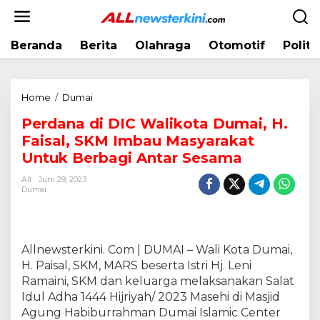
L
e
w
Beranda
Berita
Olahraga
Otomotif
Politi
a
t
i
k
Home
/
Dumai
P
e
e
k
Perdana di DIC Walikota Dumai, H.
r
o
Faisal, SKM Imbau Masyarakat
d
n
a
Untuk Berbagi Antar Sesama
t
n
e
All
Juni 29, 2023
a
Dumai
n
d
i
D
I
Allnewsterkini. Com | DUMAI – Wali Kota Dumai,
C
H. Paisal, SKM, MARS beserta Istri Hj. Leni
W
Ramaini, SKM dan keluarga melaksanakan Salat
a
Idul Adha 1444 Hijriyah/ 2023 Masehi di Masjid
l
Agung Habiburrahman Dumai Islamic Center
i