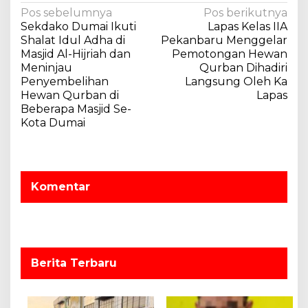
N
Pos sebelumnya
Pos berikutnya
Sekdako Dumai Ikuti
Lapas Kelas IIA
a
Shalat Idul Adha di
Pekanbaru Menggelar
v
Masjid Al-Hijriah dan
Pemotongan Hewan
Meninjau
Qurban Dihadiri
i
Penyembelihan
Langsung Oleh Ka
g
Hewan Qurban di
Lapas
a
Beberapa Masjid Se-
Kota Dumai
s
i
p
o
Komentar
s
Berita Terbaru