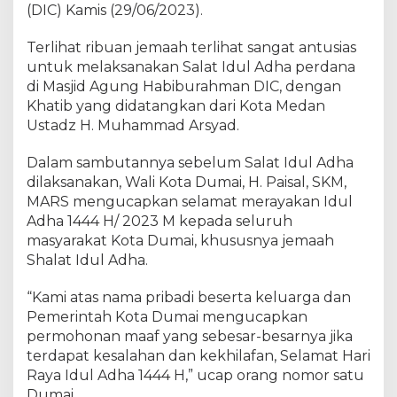
k
(DIC) Kamis (29/06/2023).
o
t
Terlihat ribuan jemaah terlihat sangat antusias
a
untuk melaksanakan Salat Idul Adha perdana
D
di Masjid Agung Habiburahman ‎DIC, dengan
u
Khatib yang didatangkan dari Kota Medan
m
Ustadz H. Muhammad Arsyad.
a
i
Dalam sambutannya sebelum Salat Idul Adha
,
dilaksanakan, Wali Kota Dumai, H. Paisal, SKM,
H
MARS mengucapkan selamat merayakan Idul
.
Adha 1444 H/ 2023 M kepada seluruh
F
a
masyarakat Kota Dumai, khususnya jemaah
i
Shalat Idul Adha.
s
a
“Kami atas nama pribadi beserta keluarga dan
l
Pemerintah Kota Dumai mengucapkan
,
permohonan maaf yang sebesar-besarnya jika
S
terdapat kesalahan dan kekhilafan, Selamat Hari
K
Raya Idul Adha 1444 H,” ucap orang nomor satu
M
Dumai.