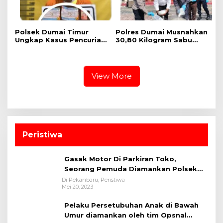
Polsek Dumai Timur
Polres Dumai Musnahkan
Ungkap Kasus Pencurian
30,80 Kilogram Sabu
Perhiasan Emas, Pelaku
Jaringan Internasional,
Berhasil Diamankan
Selamatkan Lebih dari
Kurang dari Sehari
155 Ribu Jiwa
View More
Peristiwa
Gasak Motor Di Parkiran Toko,
Seorang Pemuda Diamankan Polsek
Bukit Raya
Di Pekanbaru, Peristiwa
Mei 20, 2023
Pelaku Persetubuhan Anak di Bawah
Umur diamankan oleh tim Opsnal