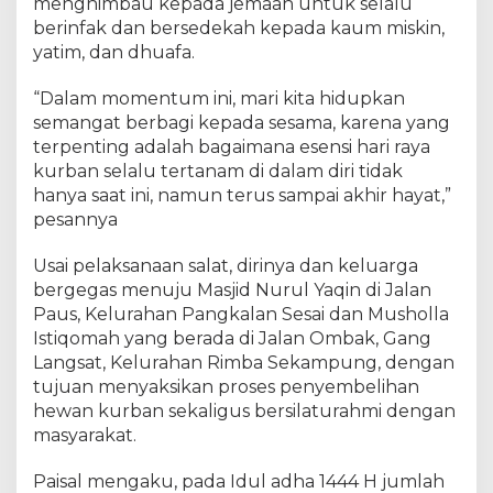
menghimbau kepada jemaah untuk selalu
b
berinfak dan bersedekah kepada kaum miskin,
a
yatim, dan dhuafa.
g
i
“Dalam momentum ini, mari kita hidupkan
A
semangat berbagi kepada sesama, karena yang
n
terpenting adalah bagaimana esensi hari raya
t
a
kurban selalu tertanam di dalam diri tidak
r
hanya saat ini, namun terus sampai akhir hayat,”
S
pesannya
e
s
Usai pelaksanaan salat, dirinya dan keluarga
a
bergegas menuju Masjid Nurul Yaqin di Jalan
m
Paus, Kelurahan Pangkalan Sesai dan Musholla
a
Istiqomah yang berada di Jalan Ombak, Gang
Langsat, Kelurahan Rimba Sekampung, dengan
tujuan menyaksikan proses penyembelihan
hewan kurban sekaligus bersilaturahmi dengan
masyarakat.
Paisal mengaku, pada Idul adha 1444 H jumlah