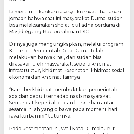
I
m
Ia mengungkapkan rasa syukurnya dihadapan
b
jemaah bahwa ‎saat ini masyarakat Dumai sudah
a
u
bisa melaksanakan sholat idul adha perdana di
M
Masjid Agung Habiburahman‎ DIC.
a
s
Dirinya juga mengungkapkan, melalui program
y
Khidmat, ‎Pemerintah Kota Dumai telah
a
melakukan banyak hal, dan sudah bisa
r
dirasakan oleh masyarakat, seperti khidmat
a
infrastruktur, khidmat kesehatan, khidmat sosial
k
ekonomi dan khidmat lainnya.
a
t
“Kami berkhidmat membuktikan pemerintah
U
ada dan peduli terhadap nasib masyarakat.
n
t
Semangat kepedulian dan berkorban antar
u
sesama inilah yang dibawa pada moment hari
k
raya kurban ini,” tuturnya.
B
e
Pada kesempatan ini, Wali Kota Dumai turut
r