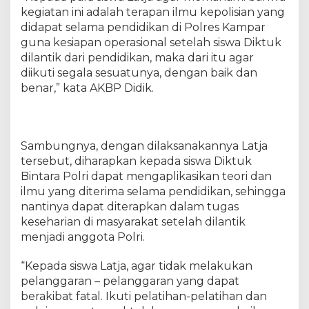
s
kegiatan ini adalah terapan ilmu kepolisian yang
w
didapat selama pendidikan di Polres Kampar
a
guna kesiapan operasional setelah siswa Diktuk
L
a
dilantik dari pendidikan, maka dari itu agar
t
diikuti segala sesuatunya, dengan baik dan
j
benar,” kata AKBP Didik.
a
D
i
k
Sambungnya, dengan dilaksanakannya Latja
t
tersebut, diharapkan kepada siswa Diktuk
u
Bintara Polri dapat mengaplikasikan teori dan
k
ilmu yang diterima selama pendidikan, sehingga
b
nantinya dapat diterapkan dalam tugas
a
keseharian di masyarakat setelah dilantik
S
P
menjadi anggota Polri.
N
P
“Kepada siswa Latja, agar tidak melakukan
o
pelanggaran – pelanggaran yang dapat
l
berakibat fatal. Ikuti pelatihan-pelatihan dan
d