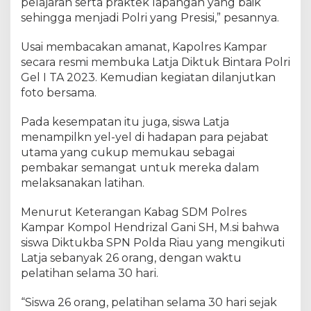
pelajaran serta praktek lapangan yang baik
a
sehingga menjadi Polri yang Presisi,” pesannya.
R
i
Usai membacakan amanat, Kapolres Kampar
a
secara resmi membuka Latja Diktuk Bintara Polri
u
Gel I TA 2023. Kemudian kegiatan dilanjutkan
foto bersama.
Pada kesempatan itu juga, siswa Latja
menampilkn yel-yel di hadapan para pejabat
utama yang cukup memukau sebagai
pembakar semangat untuk mereka dalam
melaksanakan latihan.
Menurut Keterangan Kabag SDM Polres
Kampar Kompol Hendrizal Gani SH, M.si bahwa
siswa Diktukba SPN Polda Riau yang mengikuti
Latja sebanyak 26 orang, dengan waktu
pelatihan selama 30 hari.
“Siswa 26 orang, pelatihan selama 30 hari sejak