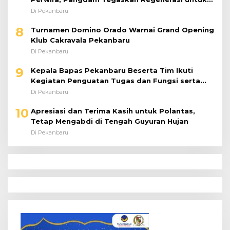
Perkuat Kinerja Satuan
Di Pekanbaru
8
Turnamen Domino Orado Warnai Grand Opening
Klub Cakravala Pekanbaru
Di Pekanbaru
9
Kepala Bapas Pekanbaru Beserta Tim Ikuti
Kegiatan Penguatan Tugas dan Fungsi serta
Paparan Penempatan WBP ke Lapas Terbuka
Di Pekanbaru
10
Apresiasi dan Terima Kasih untuk Polantas,
Tetap Mengabdi di Tengah Guyuran Hujan
Di Pekanbaru