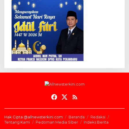
Hak Cipta @allnewsterkini.com
Beranda
Redaksi
Tentang Kami
Pedoman Media Siber
Indeks Berita