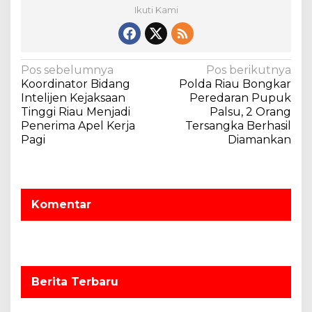
Ikuti Kami
N
Pos sebelumnya
Pos berikutnya
Koordinator Bidang
Polda Riau Bongkar
a
Intelijen Kejaksaan
Peredaran Pupuk
v
Tinggi Riau Menjadi
Palsu, 2 Orang
Penerima Apel Kerja
Tersangka Berhasil
i
Pagi
Diamankan
g
a
s
Komentar
i
p
o
s
Berita Terbaru