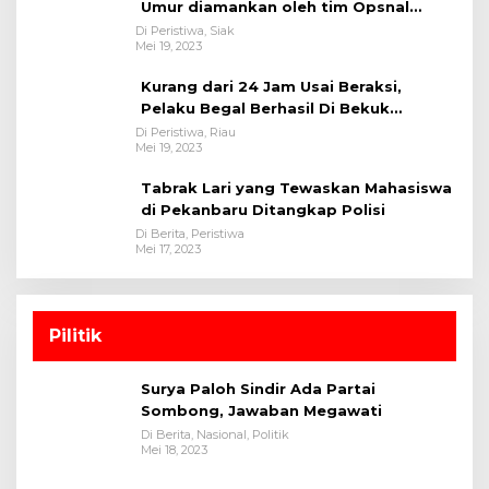
Umur diamankan oleh tim Opsnal
Polsek Tualang-Polres Siak-Polda Riau
Di Peristiwa, Siak
Mei 19, 2023
Kurang dari 24 Jam Usai Beraksi,
Pelaku Begal Berhasil Di Bekuk
Satreskrim Polres Kuansing
Di Peristiwa, Riau
Mei 19, 2023
Tabrak Lari yang Tewaskan Mahasiswa
di Pekanbaru Ditangkap Polisi
Di Berita, Peristiwa
Mei 17, 2023
Pilitik
Surya Paloh Sindir Ada Partai
Sombong, Jawaban Megawati
Di Berita, Nasional, Politik
Mei 18, 2023