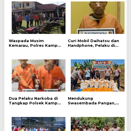
Waspada Musim
Curi Mobil Daihatsu dan
Kemarau, Polres Kampar
Handphone, Pelaku di
Gelar Apel
Tangkap Polsek
Kesiapsiagaan Tangani
Perhentian Raja
Karhutla
Dua Pelaku Narkoba di
Mendukung
Tangkap Polsek Kampar
Swasembada Pangan,
Kiri, Sita 12.07 Gram
Polsek Kampar Kiri Hilir
Sabu-sabu
Pantau Panen Jagung di
Lahan PT Yutani Suadiri