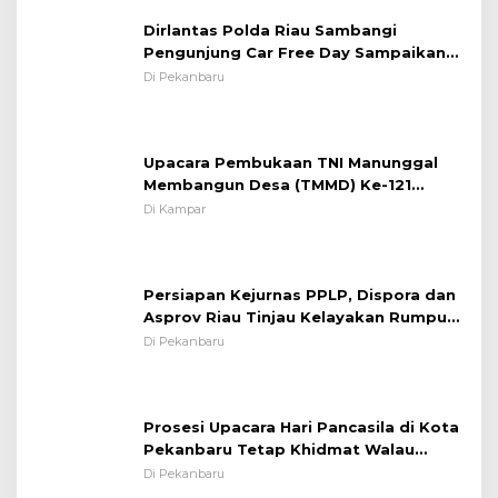
Situasi Kondusif
Dirlantas Polda Riau Sambangi
Pengunjung Car Free Day Sampaikan
Pesan Edukasi Kamtibmas &
Di Pekanbaru
Kamseltibcarlantas
Upacara Pembukaan TNI Manunggal
Membangun Desa (TMMD) Ke-121
Kodim 0313/KPR Tahun 2024) ?
Di Kampar
Persiapan Kejurnas PPLP, Dispora dan
Asprov Riau Tinjau Kelayakan Rumput
Lapangan Sepakbola
Di Pekanbaru
Prosesi Upacara Hari Pancasila di Kota
Pekanbaru Tetap Khidmat Walau
Dalam Ruangan
Di Pekanbaru