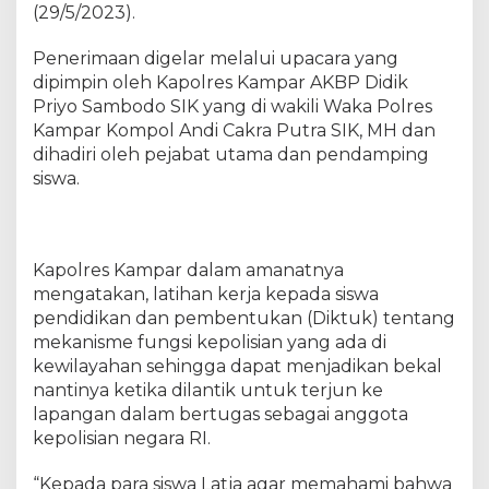
r
(29/5/2023).
U
p
Penerimaan digelar melalui upacara yang
a
dipimpin oleh Kapolres Kampar AKBP Didik
c
Priyo Sambodo SIK yang di wakili Waka Polres
a
Kampar Kompol Andi Cakra Putra SIK, MH dan
r
dihadiri oleh pejabat utama dan pendamping
a
siswa.
P
e
n
e
Kapolres Kampar dalam amanatnya
r
mengatakan, latihan kerja kepada siswa
i
m
pendidikan dan pembentukan (Diktuk) tentang
a
mekanisme fungsi kepolisian yang ada di
a
kewilayahan sehingga dapat menjadikan bekal
n
nantinya ketika dilantik untuk terjun ke
2
lapangan dalam bertugas sebagai anggota
6
kepolisian negara RI.
S
i
“Kepada para siswa Latja agar memahami bahwa