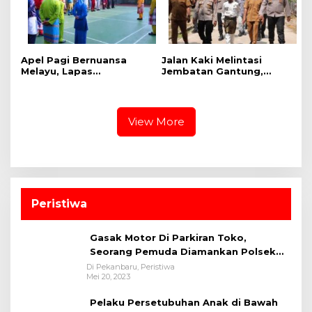
Apel Pagi Bernuansa
Jalan Kaki Melintasi
Melayu, Lapas
Jembatan Gantung,
Bangkinang Bangun
Kapolres Kampar Cek
Semangat Kebersamaan
Kesiapan Lokasi
Sambut HUT RI dan HUT
Ekspedisi Merah Putih
Provinsi Riau
Presisi
View More
Peristiwa
Gasak Motor Di Parkiran Toko,
Seorang Pemuda Diamankan Polsek
Bukit Raya
Di Pekanbaru, Peristiwa
Mei 20, 2023
Pelaku Persetubuhan Anak di Bawah