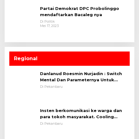
Partai Demokrat DPC Probolinggo
mendaftarkan Bacaleg nya
Di Politik
Mei 17, 2023
Regional
Danlanud Roesmin Nurjadin : Switch
Mental Dan Parameternya Untuk
Melaksanakan ✈
Di Pekanbaru
Insten berkomunikasi ke warga dan
para tokoh masyarakat. Cooling
System OMP LK ²024 Polsek Rumbai,
Di Pekanbaru
Kapolsek Iptu SAID ; Tekankan
Pentingnya Memelihara dan Menjaga