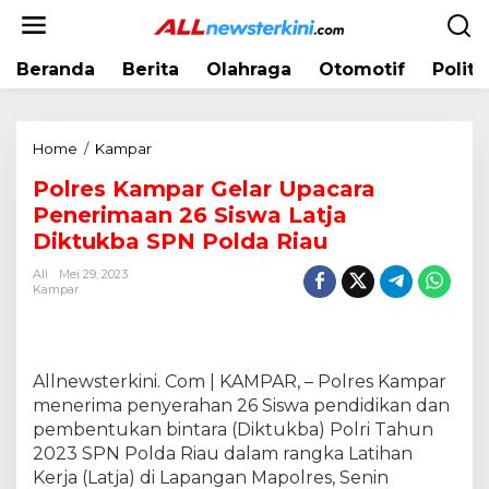
L
e
w
Beranda
Berita
Olahraga
Otomotif
Politi
a
t
i
k
Home
/
Kampar
P
e
o
k
Polres Kampar Gelar Upacara
l
o
Penerimaan 26 Siswa Latja
r
n
e
Diktukba SPN Polda Riau
t
s
e
All
Mei 29, 2023
K
Kampar
n
a
m
p
a
Allnewsterkini. Com | KAMPAR, – Polres Kampar
r
menerima penyerahan 26 Siswa pendidikan dan
G
pembentukan bintara (Diktukba) Polri Tahun
e
2023 SPN Polda Riau dalam rangka Latihan
l
Kerja (Latja) di Lapangan Mapolres, Senin
a