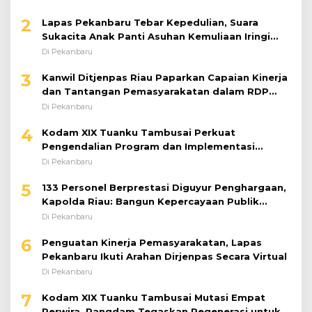
2
Lapas Pekanbaru Tebar Kepedulian, Suara
Sukacita Anak Panti Asuhan Kemuliaan Iringi
Bantuan Sosial
Di Pekanbaru
3
Kanwil Ditjenpas Riau Paparkan Capaian Kinerja
dan Tantangan Pemasyarakatan dalam RDP
Bersama Komisi XIII DPR RI
Di Pekanbaru
4
Kodam XIX Tuanku Tambusai Perkuat
Pengendalian Program dan Implementasi
Doktrin TNI AD
Di Pekanbaru
5
133 Personel Berprestasi Diguyur Penghargaan,
Kapolda Riau: Bangun Kepercayaan Publik
dengan Karya Nyata
Di Pekanbaru
6
Penguatan Kinerja Pemasyarakatan, Lapas
Pekanbaru Ikuti Arahan Dirjenpas Secara Virtual
Di Pekanbaru
7
Kodam XIX Tuanku Tambusai Mutasi Empat
Perwira, Pangdam Tegaskan Regenerasi untuk