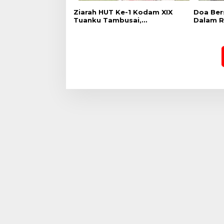
Ziarah HUT Ke-1 Kodam XIX
Doa Ber
Tuanku Tambusai,
Dalam R
Penghormatan kepada
Kodam X
Pahlawan Berlangsung
Khidmat