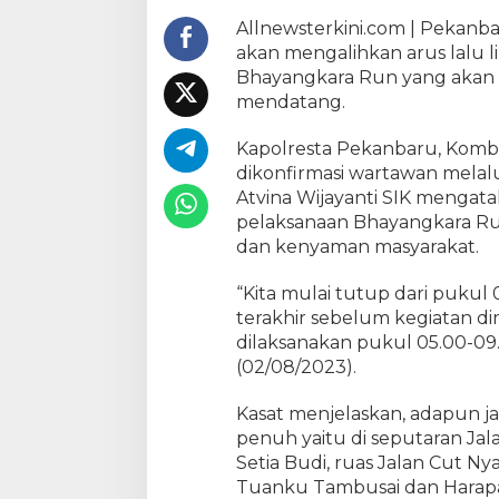
k
Allnewsterkini.com | Pekanba
a
akan mengalihkan arus lalu li
n
Bhayangkara Run yang akan d
b
mendatang.
a
r
Kapolresta Pekanbaru, Kombes
u
A
dikonfirmasi wartawan melalu
l
Atvina Wijayanti SIK mengat
i
pelaksanaan Bhayangkara Ru
h
dan kenyaman masyarakat.
k
a
“Kita mulai tutup dari pukul
n
terakhir sebelum kegiatan d
A
dilaksanakan pukul 05.00-09
r
(02/08/2023).
u
s
Kasat menjelaskan, adapun ja
L
penuh yaitu di seputaran Jal
a
l
Setia Budi, ruas Jalan Cut Nya
i
Tuanku Tambusai dan Harapa