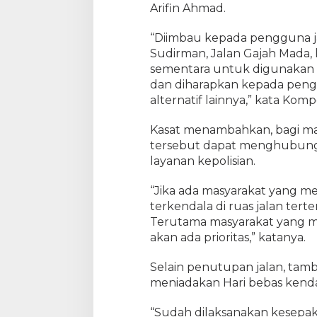
n
Arifin Ahmad.
S
e
“Diimbau kepada pengguna ja
l
Sudirman, Jalan Gajah Mada, k
a
sementara untuk digunakan
m
dan diharapkan kepada peng
a
alternatif lainnya,” kata Kompo
P
e
Kasat menambahkan, bagi masy
l
tersebut dapat menghubung
a
k
layanan kepolisian.
s
a
“Jika ada masyarakat yang m
n
terkendala di ruas jalan tert
a
Terutama masyarakat yang m
a
akan ada prioritas,” katanya.
n
B
Selain penutupan jalan, tamb
h
meniadakan Hari bebas kendar
a
y
“Sudah dilaksanakan kesepa
a