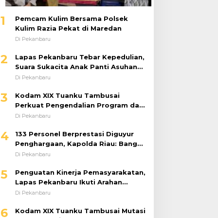
1
Pemcam Kulim Bersama Polsek
Kulim Razia Pekat di Maredan
Di Pekanbaru
2
Lapas Pekanbaru Tebar Kepedulian,
Suara Sukacita Anak Panti Asuhan
Kemuliaan Iringi Bantuan Sosial
Di Pekanbaru
3
Kodam XIX Tuanku Tambusai
Perkuat Pengendalian Program dan
Implementasi Doktrin TNI AD
Di Pekanbaru
4
133 Personel Berprestasi Diguyur
Penghargaan, Kapolda Riau: Bangun
Kepercayaan Publik dengan Karya
Di Pekanbaru
Nyata
5
Penguatan Kinerja Pemasyarakatan,
Lapas Pekanbaru Ikuti Arahan
Dirjenpas Secara Virtual
Di Pekanbaru
6
Kodam XIX Tuanku Tambusai Mutasi