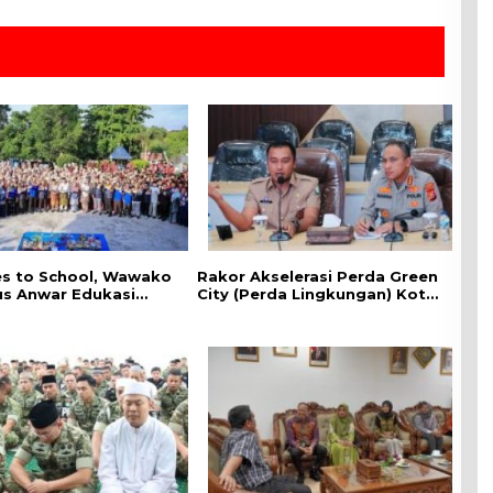
es to School, ‎Wawako
Rakor Akselerasi Perda Green
us Anwar Edukasi
City (Perda Lingkungan) Kota
han HIV/AIDS di
Pekanbaru Bersama Dinas
n Pelajar
Lingkungan Hidup Kota
Pekanbaru dan Tim Pakar