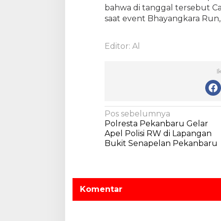
bahwa di tanggal tersebut Ca
n
saat event Bhayangkara Run,
g
k
a
Editor: Al
r
a
R
I
u
n
N
Pos sebelumnya
Polresta Pekanbaru Gelar
a
Apel Polisi RW di Lapangan
v
Bukit Senapelan Pekanbaru
i
g
a
Komentar
s
i