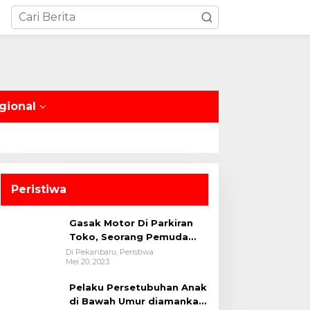
gional
Peristiwa
Gasak Motor Di Parkiran
Toko, Seorang Pemuda
Diamankan Polsek Bukit
Di Pekanbaru, Peristiwa
Mei 20, 2023
Raya
Pelaku Persetubuhan Anak
di Bawah Umur diamankan