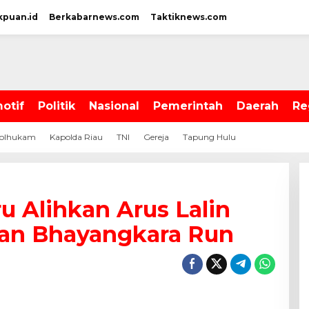
kpuan.id
Berkabarnews.com
Taktiknews.com
otif
Politik
Nasional
Pemerintah
Daerah
Re
olhukam
Kapolda Riau
TNI
Gereja
Tapung Hulu
u Alihkan Arus Lalin
aan Bhayangkara Run