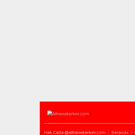
Hak Cipta @allnewsterkini.com
Beranda