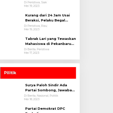
oleh tim Opsnal Polsek
Di Peristiwa, Siak
Mei 19, 2023
Tualang-Polres Siak-Polda
Riau
Kurang dari 24 Jam Usai
Beraksi, Pelaku Begal
Berhasil Di Bekuk
Di Peristiwa, Riau
Mei 19, 2023
Satreskrim Polres
Kuansing
Tabrak Lari yang Tewaskan
Mahasiswa di Pekanbaru
Ditangkap Polisi
Di Berita, Peristiwa
Mei 17, 2023
Pilitik
Surya Paloh Sindir Ada
Partai Sombong, Jawaban
Megawati
Di Berita, Nasional, Politik
Mei 18, 2023
Partai Demokrat DPC