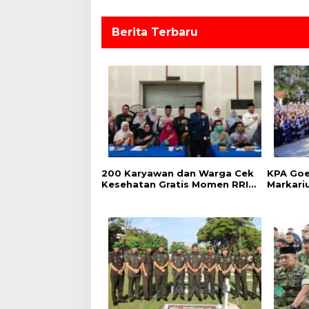
p
o
Berita Terbaru
s
‎200 Karyawan dan Warga Cek
‎KPA Go
Kesehatan Gratis Momen RRI
Markari
Fest 2026 RRI Pekanbaru
Pencega
Kalanga