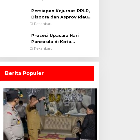
0313/KPR Tahun 2024) ?
Persiapan Kejurnas PPLP,
Dispora dan Asprov Riau
Tinjau Kelayakan Rumput
Di Pekanbaru
Lapangan Sepakbola
Prosesi Upacara Hari
Pancasila di Kota
Pekanbaru Tetap Khidmat
Di Pekanbaru
Walau Dalam Ruangan
Berita Populer