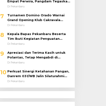
Empat Perwira, Pangdam Tegaskan
Regenerasi untuk Perkuat Kinerja
Di Pekanbaru
Satuan
7
Turnamen Domino Orado Warnai
Grand Opening Klub Cakravala
Pekanbaru
Di Pekanbaru
8
Kepala Bapas Pekanbaru Beserta
Tim Ikuti Kegiatan Penguatan
Tugas dan Fungsi serta Paparan
Di Pekanbaru
Penempatan WBP ke Lapas Terbuka
9
Apresiasi dan Terima Kasih untuk
Polantas, Tetap Mengabdi di
Tengah Guyuran Hujan
Di Pekanbaru
10
Perkuat Sinergi Ketahanan Pangan,
Danrem 031/WB Jalin Silaturahmi
dengan Pimwil Bulog Riau dan Kepri
Di Pekanbaru