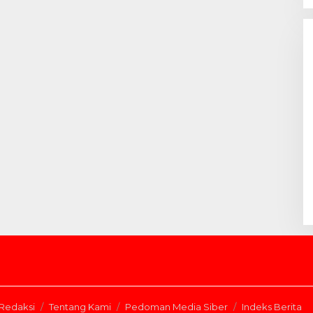
Redaksi
Tentang Kami
Pedoman Media Siber
Indeks Berita