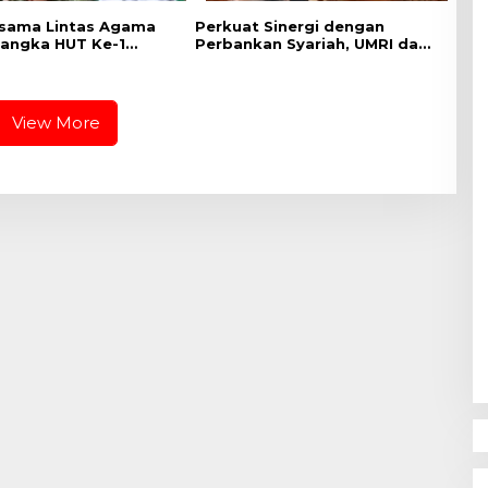
sama Lintas Agama
Perkuat Sinergi dengan
angka HUT Ke-1
Perbankan Syariah, UMRI dan
IX Tuanku Tambusai
Bank Syariah Nasional Jajaki
Kerja Sama Pembiayaan
untuk Pegawai
View More