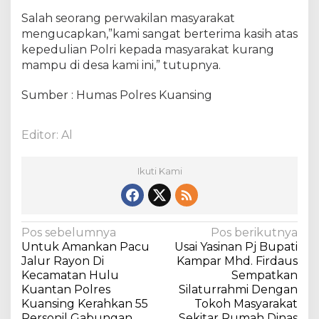
m
Salah seorang perwakilan masyarakat
a
mengucapkan,”kami sangat berterima kasih atas
t
kepedulian Polri kepada masyarakat kurang
a
mampu di desa kami ini,” tutupnya.
n
K
Sumber : Humas Polres Kuansing
u
a
n
Editor: Al
t
a
n
Ikuti Kami
M
u
d
i
N
Pos sebelumnya
Pos berikutnya
k
Untuk Amankan Pacu
Usai Yasinan Pj Bupati
a
Jalur Rayon Di
Kampar Mhd. Firdaus
v
Kecamatan Hulu
Sempatkan
Kuantan Polres
Silaturrahmi Dengan
i
Kuansing Kerahkan 55
Tokoh Masyarakat
g
Personil Gabungan
Sekitar Rumah Dinas