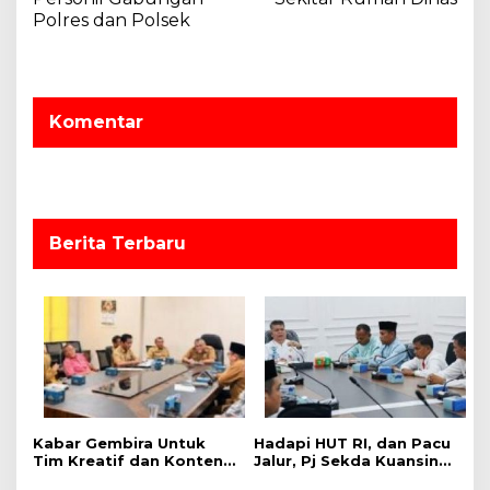
a
Polres dan Polsek
s
i
p
Komentar
o
s
Berita Terbaru
‎Kabar Gembira Untuk
Hadapi HUT RI, dan Pacu
Tim Kreatif dan Konten
Jalur, Pj Sekda Kuansing
Kreator, Festival Pacu
Kumpulkan Camat Se-