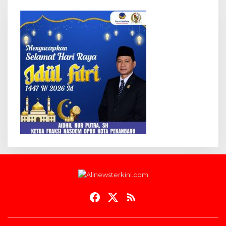
Hak Cipta @allnewsterkini.com
Beranda
Redaksi
Tentang Kami
Pedoman Media Siber
Indeks Berita