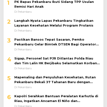
Di Pekanbaru
2
Langkah Nyata Lapas Pekanbaru Tingkatkan
Layanan Kesehatan Melalui Program Prolanis
Di Pekanbaru
3
Pastikan Bansos Tepat Sasaran, Pemko
Pekanbaru Gelar Bimtek DTSEN Bagi Operator
Puskessos
Di Pekanbaru
4
Sigap, Personel Sat PJR Ditlantas Polda Riau
dan Tim Lalin HK Berjibaku Selamatkan Korban
Kecelakaan di Tol Pekanbaru–Dumai
Di Pekanbaru
5
Mapenaling dan Penyuluhan Kesehatan, Rutan
Pekanbaru Bekali 37 Tahanan Baru dengan
Edukasi TBC, HIV, dan Bahaya Narkoba
Di Pekanbaru
6
Kapolri Serahkan Bantuan Peralatan Karhutla di
Riau, Ingatkan Ancaman El Niño dan
Prioritaskan Pencegahan
Di Pekanbaru
7
Ombudsman RI Perkuat Pelayanan Publik Rutan