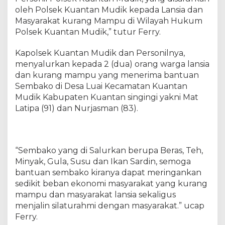
t
oleh Polsek Kuantan Mudik kepada Lansia dan
B
Masyarakat kurang Mampu di Wilayah Hukum
a
r
Polsek Kuantan Mudik,” tutur Ferry.
o
k
Kapolsek Kuantan Mudik dan Personilnya,
a
menyalurkan kepada 2 (dua) orang warga lansia
h
dan kurang mampu yang menerima bantuan
”
Sembako di Desa Luai Kecamatan Kuantan
d
Mudik Kabupaten Kuantan singingi yakni Mat
i
Latipa (91) dan Nurjasman (83).
D
e
s
a
“Sembako yang di Salurkan berupa Beras, Teh,
L
Minyak, Gula, Susu dan Ikan Sardin, semoga
u
a
bantuan sembako kiranya dapat meringankan
i
sedikit beban ekonomi masyarakat yang kurang
K
mampu dan masyarakat lansia sekaligus
e
menjalin silaturahmi dengan masyarakat.” ucap
c
Ferry.
a