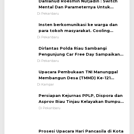
Danlanud Roesmin Nurjadin : Switch
Mental Dan Parameternya Untuk
Melaksanakan ✈
Di Pekanbaru
Insten berkomunikasi ke warga dan
para tokoh masyarakat. Cooling
System OMP LK ²024 Polsek Rumbai,
Di Pekanbaru
Kapolsek Iptu SAID ; Tekankan
Dirlantas Polda Riau Sambangi
Pentingnya Memelihara dan Menjaga
Pengunjung Car Free Day Sampaikan
Situasi Kondusif
Pesan Edukasi Kamtibmas &
Di Pekanbaru
Kamseltibcarlantas
Upacara Pembukaan TNI Manunggal
Membangun Desa (TMMD) Ke-121
Kodim 0313/KPR Tahun 2024) ?
Di Kampar
Persiapan Kejurnas PPLP, Dispora dan
Asprov Riau Tinjau Kelayakan Rumput
Lapangan Sepakbola
Di Pekanbaru
Prosesi Upacara Hari Pancasila di Kota
Pekanbaru Tetap Khidmat Walau
Dalam Ruangan
Di Pekanbaru