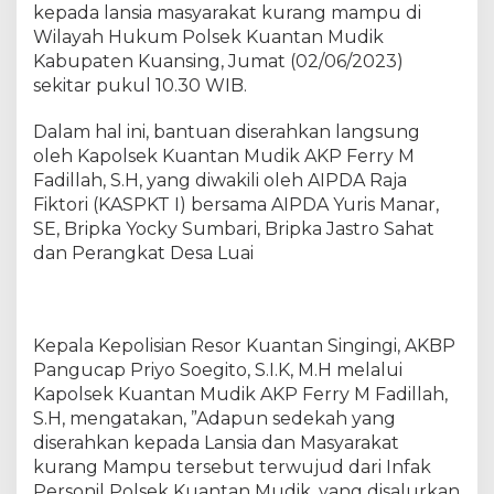
i
kepada lansia masyarakat kurang mampu di
k
Wilayah Hukum Polsek Kuantan Mudik
L
Kabupaten Kuansing, Jumat (02/06/2023)
a
sekitar pukul 10.30 WIB.
k
u
Dalam hal ini, bantuan diserahkan langsung
k
oleh Kapolsek Kuantan Mudik AKP Ferry M
a
Fadillah, S.H, yang diwakili oleh AIPDA Raja
n
Fiktori (KASPKT I) bersama AIPDA Yuris Manar,
K
SE, Bripka Yocky Sumbari, Bripka Jastro Sahat
e
dan Perangkat Desa Luai
g
i
a
t
a
Kepala Kepolisian Resor Kuantan Singingi, AKBP
n
Pangucap Priyo Soegito, S.I.K, M.H melalui
“
Kapolsek Kuantan Mudik AKP Ferry M Fadillah,
J
S.H, mengatakan, ”Adapun sedekah yang
u
diserahkan kepada Lansia dan Masyarakat
m
kurang Mampu tersebut terwujud dari Infak
a
Personil Polsek Kuantan Mudik, yang disalurkan