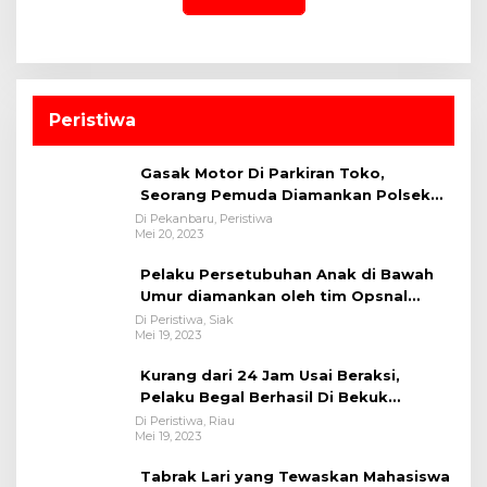
Peristiwa
Gasak Motor Di Parkiran Toko,
Seorang Pemuda Diamankan Polsek
Bukit Raya
Di Pekanbaru, Peristiwa
Mei 20, 2023
Pelaku Persetubuhan Anak di Bawah
Umur diamankan oleh tim Opsnal
Polsek Tualang-Polres Siak-Polda Riau
Di Peristiwa, Siak
Mei 19, 2023
Kurang dari 24 Jam Usai Beraksi,
Pelaku Begal Berhasil Di Bekuk
Satreskrim Polres Kuansing
Di Peristiwa, Riau
Mei 19, 2023
Tabrak Lari yang Tewaskan Mahasiswa