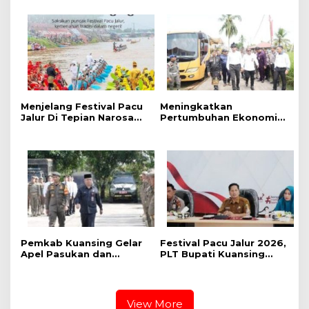
Jalur Nasional 2026
Kabupaten Kuansing
Adakan Lomba Foto dan
Video Pacu Jalur
Menjelang Festival Pacu
Meningkatkan
Jalur Di Tepian Narosa
Pertumbuhan Ekonomi
2026, Ketua Panitia
dan Event Pacu Jalur
Pelaksana Mengatakan
Tahunan, Menteri
Sudah 59 Buah Jalur Yang
Pekerjaan Umum (PU)
Mendaftar
Mengkaji Rancangan
Pembangunan Jalan Tol
Kuansing – Pekanbaru
Pemkab Kuansing Gelar
Festival Pacu Jalur 2026,
Apel Pasukan dan
PLT Bupati Kuansing
Perkuat Kesiapan
Segara Aktifkan Kembali
Pengamanan Pacu Jalur
Sponsor Jalur
2026
View More