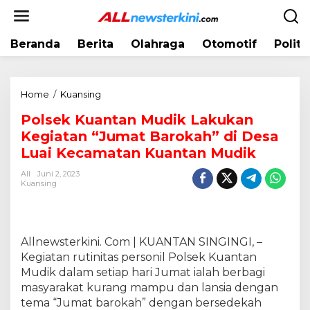
L
e
w
Beranda
Berita
Olahraga
Otomotif
Politi
a
t
i
k
Home
/
Kuansing
P
e
o
k
Polsek Kuantan Mudik Lakukan
l
o
Kegiatan “Jumat Barokah” di Desa
s
n
e
Luai Kecamatan Kuantan Mudik
t
k
e
All
Juni 2, 2023
K
Kuansing
n
u
a
n
t
Allnewsterkini. Com | KUANTAN SINGINGI, –
a
Kegiatan rutinitas personil Polsek Kuantan
n
Mudik dalam setiap hari Jumat ialah berbagi
M
masyarakat kurang mampu dan lansia dengan
u
tema “Jumat barokah” dengan bersedekah
d