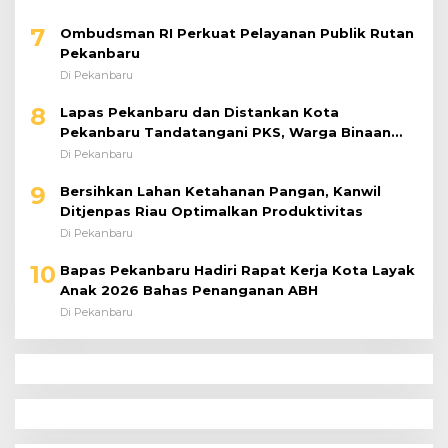
Pekanbaru
Di Pekanbaru
8
Lapas Pekanbaru dan Distankan Kota
Pekanbaru Tandatangani PKS, Warga Binaan
Dibekali Keterampilan Peternakan Ayam Petelur
Di Pekanbaru
9
Bersihkan Lahan Ketahanan Pangan, Kanwil
Ditjenpas Riau Optimalkan Produktivitas
Di Pekanbaru
10
Bapas Pekanbaru Hadiri Rapat Kerja Kota Layak
Anak 2026 Bahas Penanganan ABH
Di Pekanbaru