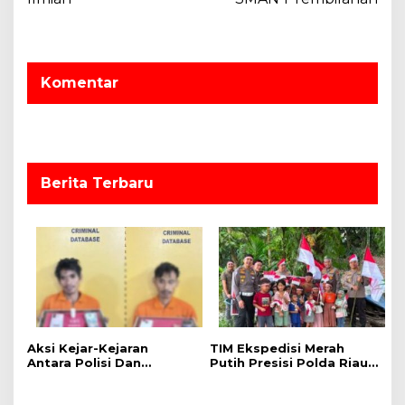
g
a
s
Komentar
i
p
o
s
Berita Terbaru
Aksi Kejar-Kejaran
TIM Ekspedisi Merah
Antara Polisi Dan
Putih Presisi Polda Riau
Pengedar Sabu di Kebun
Tembus Pedalaman
Sawit, Satresnarkoba
Talang Mamak Kobarkan