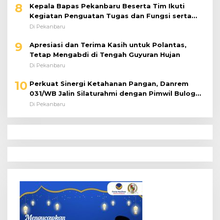
8
Kepala Bapas Pekanbaru Beserta Tim Ikuti
Kegiatan Penguatan Tugas dan Fungsi serta
Paparan Penempatan WBP ke Lapas Terbuka
Di Pekanbaru
9
Apresiasi dan Terima Kasih untuk Polantas,
Tetap Mengabdi di Tengah Guyuran Hujan
Di Pekanbaru
10
Perkuat Sinergi Ketahanan Pangan, Danrem
031/WB Jalin Silaturahmi dengan Pimwil Bulog
Riau dan Kepri
Di Pekanbaru