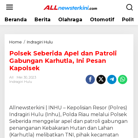
L
e
w
Beranda
Berita
Olahraga
Otomotif
Politi
a
t
i
k
Home
/
Indragiri Hulu
P
e
o
k
Polsek Seberida Apel dan Patroli
l
o
Gabungan Karhutla, Ini Pesan
s
n
e
Kapolsek
t
k
e
All
Mei 30, 2023
S
Indragiri Hulu
n
e
b
e
r
Allnewsterkini | INHU – Kepolisian Resor (Polres)
i
Indragiri Hulu (Inhu), Polda Riau melalui Polsek
d
Seberida menggelar apel dan patroli gabungan
a
penanganan Kebakaran Hutan dan Lahan
A
(Karhutla) melibatkan TNI, pihak kecamatan
p