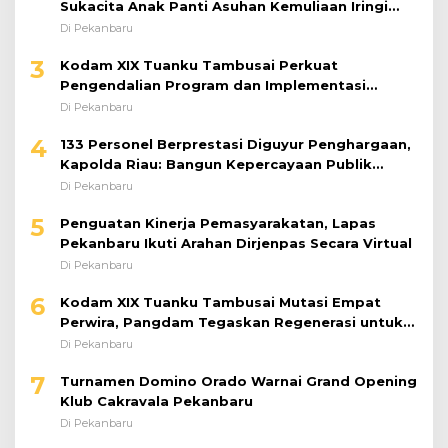
Sukacita Anak Panti Asuhan Kemuliaan Iringi
Bantuan Sosial
Di Pekanbaru
3
Kodam XIX Tuanku Tambusai Perkuat
Pengendalian Program dan Implementasi
Doktrin TNI AD
Di Pekanbaru
4
133 Personel Berprestasi Diguyur Penghargaan,
Kapolda Riau: Bangun Kepercayaan Publik
dengan Karya Nyata
Di Pekanbaru
5
Penguatan Kinerja Pemasyarakatan, Lapas
Pekanbaru Ikuti Arahan Dirjenpas Secara Virtual
Di Pekanbaru
6
Kodam XIX Tuanku Tambusai Mutasi Empat
Perwira, Pangdam Tegaskan Regenerasi untuk
Perkuat Kinerja Satuan
Di Pekanbaru
7
Turnamen Domino Orado Warnai Grand Opening
Klub Cakravala Pekanbaru
Di Pekanbaru