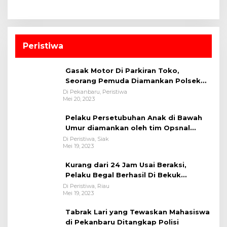
Peristiwa
Gasak Motor Di Parkiran Toko,
Seorang Pemuda Diamankan Polsek
Bukit Raya
Di Pekanbaru, Peristiwa
Mei 20, 2023
Pelaku Persetubuhan Anak di Bawah
Umur diamankan oleh tim Opsnal
Polsek Tualang-Polres Siak-Polda Riau
Di Peristiwa, Siak
Mei 19, 2023
Kurang dari 24 Jam Usai Beraksi,
Pelaku Begal Berhasil Di Bekuk
Satreskrim Polres Kuansing
Di Peristiwa, Riau
Mei 19, 2023
Tabrak Lari yang Tewaskan Mahasiswa
di Pekanbaru Ditangkap Polisi