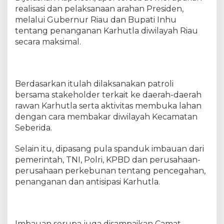
r
realisasi dan pelaksanaan arahan Presiden,
h
melalui Gubernur Riau dan Bupati Inhu
u
tentang penanganan Karhutla diwilayah Riau
t
l
secara maksimal.
a
,
I
n
Berdasarkan itulah dilaksanakan patroli
i
bersama stakeholder terkait ke daerah-daerah
P
rawan Karhutla serta aktivitas membuka lahan
e
dengan cara membakar diwilayah Kecamatan
s
Seberida.
a
n
Selain itu, dipasang pula spanduk imbauan dari
K
pemerintah, TNI, Polri, KPBD dan perusahaan-
a
perusahaan perkebunan tentang pencegahan,
p
o
penanganan dan antisipasi Karhutla.
l
s
e
k
Imbauan serupa juga disampaikan Camat