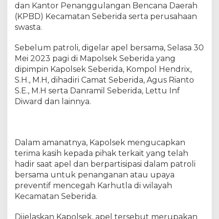
e
dan Kantor Penanggulangan Bencana Daerah
l
(KPBD) Kecamatan Seberida serta perusahaan
d
swasta.
a
n
Sebelum patroli, digelar apel bersama, Selasa 30
P
Mei 2023 pagi di Mapolsek Seberida yang
a
dipimpin Kapolsek Seberida, Kompol Hendrix,
t
S.H., M.H, dihadiri Camat Seberida, Agus Rianto
r
S.E., M.H serta Danramil Seberida, Lettu Inf
o
Diward dan lainnya.
l
i
G
a
b
Dalam amanatnya, Kapolsek mengucapkan
u
terima kasih kepada pihak terkait yang telah
n
hadir saat apel dan berpartisipasi dalam patroli
g
bersama untuk penanganan atau upaya
a
preventif mencegah Karhutla di wilayah
n
Kecamatan Seberida.
K
a
Dijelaskan Kapolsek, apel tersebut merupakan