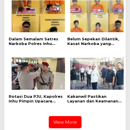
Polres Inhu Ringkus Dua
Semangat Merah Putih
Pelaku
Hadirkan Kepedulian
Nyata untuk Negeri
Dalam Semalam Satres
Belum Sepekan Dilantik,
Narkoba Polres Inhu
Kasat Narkoba yang
Gulung Empat
Baru Langsung Tancap
Tersangka, Mulai Dari
Gas, Anak Ratu Narkoba
Oknum PNS Hingga
Inhu Dkk Diciduk
Oknum Satpam
Rotasi Dua PJU, Kapolres
Kakanwil Pastikan
Inhu Pimpin Upacara
Layanan dan Keamanan
Sertijab Kabag Ops dan
Rutan Rengat Berjalan
Kasat Res Narkoba
Optimal
View More