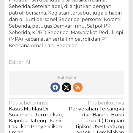
Seberida. Setelah apel, dilanjutkan dengan
patroli bersama. Kegiatan tersebut juga dihadiri
dan di ikuti personel Seberida, personel Koramil
Seberida, petugas Damkar Inhu, Satpol PP
Seberida, KPBD Seberida, Masyarakat Peduli Api
(MPA) Kecamatan serta tim patroli dari PT
Kencana Amal Tani, Seberida.
Editor: Al
Ikuti Kami
N
Pos sebelumnya
Pos berikutnya
Kasus Mutilasi Di
Penyerahan Tersangka
a
Sukoharjo Terungkap,
dan Barang Bukti
v
Kapolda Jateng : Kami
(Tahap II) Dugaan
Lakukan Penyelidikan
Tipikor USB Gedung
i
Ilmiah
SMAN 1 Tembilahan