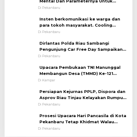
Mental Dan Parameternya Untuk
Melaksanakan ✈
Di Pekanbaru
Insten berkomunikasi ke warga dan
para tokoh masyarakat. Cooling
System OMP LK ²024 Polsek Rumbai,
Di Pekanbaru
Kapolsek Iptu SAID ; Tekankan
Dirlantas Polda Riau Sambangi
Pentingnya Memelihara dan Menjaga
Pengunjung Car Free Day Sampaikan
Situasi Kondusif
Pesan Edukasi Kamtibmas &
Di Pekanbaru
Kamseltibcarlantas
Upacara Pembukaan TNI Manunggal
Membangun Desa (TMMD) Ke-121
Kodim 0313/KPR Tahun 2024) ?
Di Kampar
Persiapan Kejurnas PPLP, Dispora dan
Asprov Riau Tinjau Kelayakan Rumput
Lapangan Sepakbola
Di Pekanbaru
Prosesi Upacara Hari Pancasila di Kota
Pekanbaru Tetap Khidmat Walau
Dalam Ruangan
Di Pekanbaru