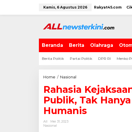
L
Kamis, 6 Agustus 2026
Rakyat45.com
Ci
e
w
a
t
i
k
e
Beranda
Berita
Olahraga
Otom
k
o
Berita Politik
Partai Politik
DPR RI
Menko P
n
t
e
Home
/
Nasional
R
n
a
Rahasia Kejaksaa
h
a
Publik, Tak Hanya
s
i
Humanis
a
K
All
Mei 31, 2023
e
Nasional
j