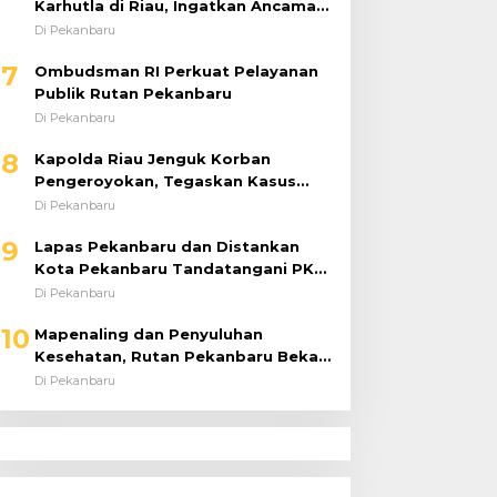
Karhutla di Riau, Ingatkan Ancaman
El Niño dan Prioritaskan
Di Pekanbaru
Pencegahan
7
Ombudsman RI Perkuat Pelayanan
Publik Rutan Pekanbaru
Di Pekanbaru
8
Kapolda Riau Jenguk Korban
Pengeroyokan, Tegaskan Kasus
Diusut Tuntas Tanpa Pandang Bulu
Di Pekanbaru
9
Lapas Pekanbaru dan Distankan
Kota Pekanbaru Tandatangani PKS,
Warga Binaan Dibekali Keterampilan
Di Pekanbaru
Peternakan Ayam Petelur
10
Mapenaling dan Penyuluhan
Kesehatan, Rutan Pekanbaru Bekali
37 Tahanan Baru dengan Edukasi
Di Pekanbaru
TBC, HIV, dan Bahaya Narkoba