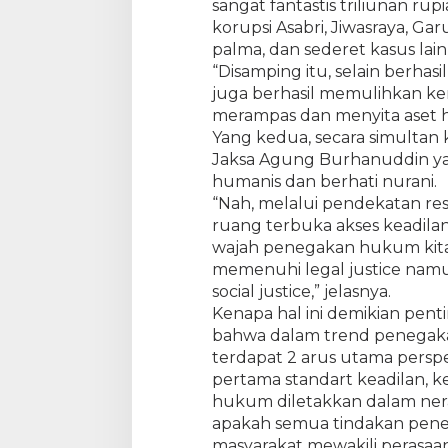
sangat fantastis triliunan ru
a
P
korupsi Asabri, Jiwasraya, Ga
u
palma, dan sederet kasus lain
b
“Disamping itu, selain berh
l
juga berhasil memulihkan k
i
merampas dan menyita aset hasi
k
Yang kedua, secara simultan k
,
Jaksa Agung Burhanuddin ya
T
humanis dan berhati nurani.
a
“Nah, melalui pendekatan rest
k
ruang terbuka akses keadilan
H
a
wajah penegakan hukum kita 
n
memenuhi legal justice na
y
social justice,” jelasnya.
a
Kenapa hal ini demikian pentin
K
bahwa dalam trend penegak
i
terdapat 2 arus utama persp
n
pertama standart keadilan,
e
hukum diletakkan dalam ner
r
apakah semua tindakan pene
j
masyarakat mewakili perasa
a