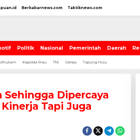
kpuan.id
Berkabarnews.com
Taktiknews.com
otif
Politik
Nasional
Pemerintah
Daerah
Re
olhukam
Kapolda Riau
TNI
Gereja
Tapung Hulu
n Sehingga Dipercaya
 Kinerja Tapi Juga