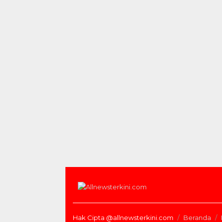
Hak Cipta @allnewsterkini.com
Beranda