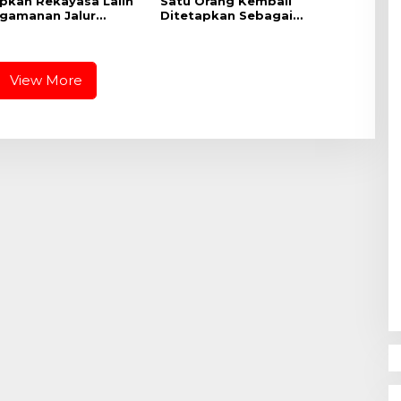
apkan Rekayasa Lalin
Satu Orang Kembali
gamanan Jalur
Ditetapkan Sebagai
i KTT ASEAN
Tersangka dalam Perkara
Pertambangan PT Sendawar
Jaya
View More