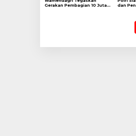
Wamendagri Tegaskan
Polri Si
Gerakan Pembagian 10 Juta
dan Pen
Bendera Merah Putih untuk
Delegas
Perkuat Nasionalisme