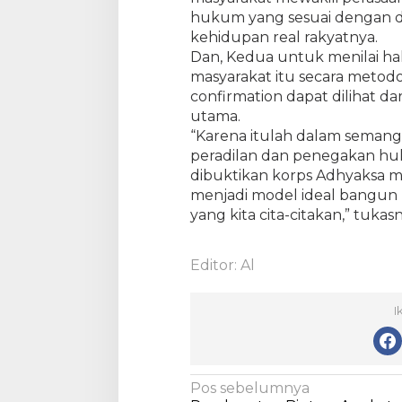
T
hukum yang sesuai dengan 
a
kehidupan real rakyatnya.
p
Dan, Kedua untuk menilai ha
i
masyarakat itu secara metodolo
J
confirmation dapat dilihat da
u
utama.
g
“Karena itulah dalam semang
a
peradilan dan penegakan huk
H
dibuktikan korps Adhyaksa m
u
menjadi model ideal bangun
m
a
yang kita cita-citakan,” tukasn
n
i
Editor: Al
s
I
N
Pos sebelumnya