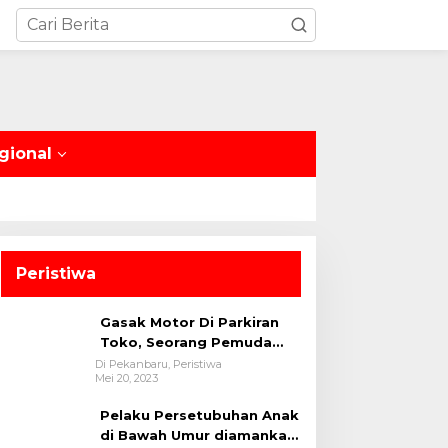
gional
Peristiwa
Gasak Motor Di Parkiran
Toko, Seorang Pemuda
Diamankan Polsek Bukit
Di Pekanbaru, Peristiwa
Mei 20, 2023
Raya
Pelaku Persetubuhan Anak
di Bawah Umur diamankan