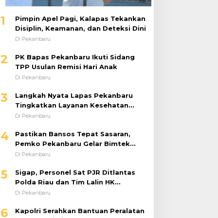
1
Pimpin Apel Pagi, Kalapas Tekankan
Disiplin, Keamanan, dan Deteksi Dini
Di Pekanbaru
2
PK Bapas Pekanbaru Ikuti Sidang
TPP Usulan Remisi Hari Anak
Di Pekanbaru
3
Langkah Nyata Lapas Pekanbaru
Tingkatkan Layanan Kesehatan
Melalui Program Prolanis
Di Pekanbaru
4
Pastikan Bansos Tepat Sasaran,
Pemko Pekanbaru Gelar Bimtek
DTSEN Bagi Operator Puskessos
Di Pekanbaru
5
Sigap, Personel Sat PJR Ditlantas
Polda Riau dan Tim Lalin HK
Berjibaku Selamatkan Korban
Di Pekanbaru
Kecelakaan di Tol Pekanbaru–Dumai
6
Kapolri Serahkan Bantuan Peralatan