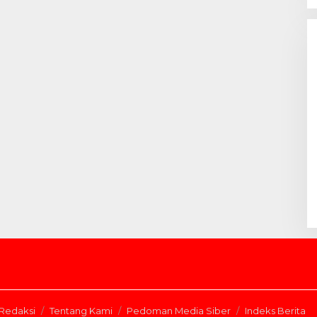
Redaksi
Tentang Kami
Pedoman Media Siber
Indeks Berita