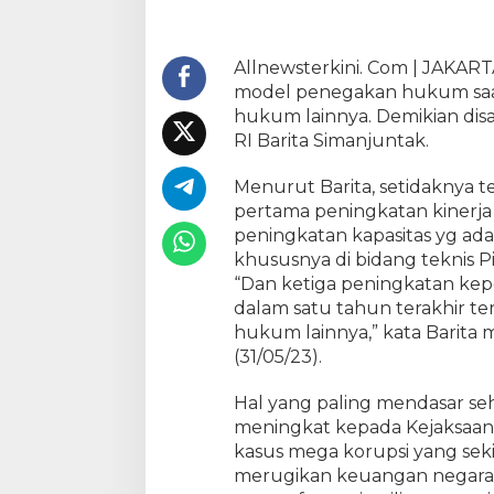
a
k
s
Allnewsterkini. Com | JAKART
a
model penegakan hukum saat 
a
hukum lainnya. Demikian dis
n
RI Barita Simanjuntak.
S
e
Menurut Barita, setidaknya te
h
pertama peningkatan kinerja 
i
peningkatan kapasitas yg adap
n
g
khususnya di bidang teknis P
g
“Dan ketiga peningkatan kepe
a
dalam satu tahun terakhir te
D
hukum lainnya,” kata Barit
i
(31/05/23).
p
e
Hal yang paling mendasar se
r
meningkat kepada Kejaksaan
c
kasus mega korupsi yang sek
a
merugikan keuangan negara
y