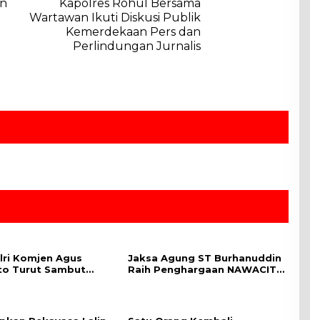
an
Kapolres Rohul Bersama
Wartawan Ikuti Diskusi Publik
Kemerdekaan Pers dan
Perlindungan Jurnalis
ri Komjen Agus
Jaksa Agung ST Burhanuddin
to Turut Sambut
Raih Penghargaan NAWACITA
gan Presiden RI dari
AWARD 2023 Kategori
 India
“Penegakan Hukum”