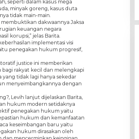
piah, seperti dalam kasus mega
ruda, minyak goreng, kasus duta
nya tidak main-main.
asil membuktikan dakwaannya Jaksa
erugian keuangan negara
l korupsi,” jelas Barita.
eberhasilan implementasi visi
itu penegakan hukum progresif,
oratif justice ini memberikan
 bagi rakyat kecil dan melengkapi
yang tidak lagi hanya sekedar
mun menyeimbangkannya dengan
g?, Levih lanjut dijelaskan Barita,
an hukum modern setidaknya
ektif penegakan hukum yaitu
 kepastian hukum dan kemanfaatan
aca keseimbangan baru yaitu
gakan hukum dirasakan oleh
an dan mencerminkan keinginan