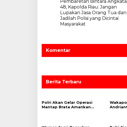
Pembaretan Bintara Angkat
a
48, Kapolda Riau: Jangan
v
Lupakan Jasa Orang Tua dan
Jadilah Polisi yang Dicintai
i
Masyarakat
g
a
s
Komentar
i
p
o
s
Berita Terbaru
Polri Akan Gelar Operasi
Wakapol
Mantap Brata Amankan
Andrian
Pemilu 2024, Cooling System
Kepulan
Jadi Salah Satu Strategi
KTT G20