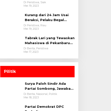
oleh tim Opsnal Polsek
Di Peristiwa, Siak
Mei 19, 2023
Tualang-Polres Siak-Polda
Riau
Kurang dari 24 Jam Usai
Beraksi, Pelaku Begal
Berhasil Di Bekuk
Di Peristiwa, Riau
Mei 19, 2023
Satreskrim Polres
Kuansing
Tabrak Lari yang Tewaskan
Mahasiswa di Pekanbaru
Ditangkap Polisi
Di Berita, Peristiwa
Mei 17, 2023
Pilitik
Surya Paloh Sindir Ada
Partai Sombong, Jawaban
Megawati
Di Berita, Nasional, Politik
Mei 18, 2023
Partai Demokrat DPC