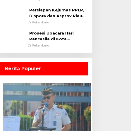
0313/KPR Tahun 2024) ?
Persiapan Kejurnas PPLP,
Dispora dan Asprov Riau
Tinjau Kelayakan Rumput
Di Pekanbaru
Lapangan Sepakbola
Prosesi Upacara Hari
Pancasila di Kota
Pekanbaru Tetap Khidmat
Di Pekanbaru
Walau Dalam Ruangan
Berita Populer