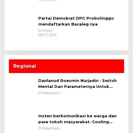
Partai Demokrat DPC Probolinggo
mendaftarkan Bacaleg nya
Di Politik
Mei 17, 2023
Regional
Danlanud Roesmin Nurjadin : Switch
Mental Dan Parameternya Untuk
Melaksanakan ✈
Di Pekanbaru
Insten berkomunikasi ke warga dan
para tokoh masyarakat. Cooling
System OMP LK ²024 Polsek Rumbai,
Di Pekanbaru