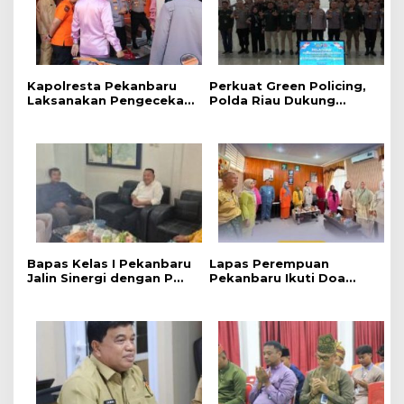
Kapolresta Pekanbaru
Perkuat Green Policing,
Laksanakan Pengecekan
Polda Riau Dukung
Langsung Terhadap Dua
Ekspedisi Merah Putih
Embung di Dua
Presisi Melalui Pelatihan
Kecamatan Menghadapi
Penanaman Mangrove
Karhutla
Bapas Kelas I Pekanbaru
Lapas Perempuan
Jalin Sinergi dengan PW
Pekanbaru Ikuti Doa
Pemuda Muhammadiyah
Kebangsaan Lintas
Riau Dukung Program
Agama dan Kick Off
Kelayan Binter
Semarak HUT ke-81
Kemerdekaan RI Secara
Virtual