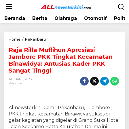
L
e
w
Beranda
Berita
Olahraga
Otomotif
Politi
a
t
i
k
Home
/
Pekanbaru
R
e
a
k
Raja Rilla Muflihun Apresiasi
j
o
Jambore PKK Tingkat Kecamatan
a
n
R
Binawidya: Antusias Kader PKK
t
i
Sangat Tinggi
e
l
n
All
Juli 5, 2023
l
Pekanbaru
a
M
u
f
Allnewsterkini. Com | Pekanbaru, – Jambore
l
PKK tingkat Kecamatan Binawidya sukses di
i
gelar kegiatan yang digelar di Grand Suka Hotel
h
u
Jalan Soekarno Hatta Kelurahan Delima ini