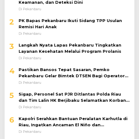
Keamanan, dan Deteksi Dini
Di Pekanbaru
2
PK Bapas Pekanbaru Ikuti Sidang TPP Usulan
Remisi Hari Anak
Di Pekanbaru
3
Langkah Nyata Lapas Pekanbaru Tingkatkan
Layanan Kesehatan Melalui Program Prolanis
Di Pekanbaru
4
Pastikan Bansos Tepat Sasaran, Pemko
Pekanbaru Gelar Bimtek DTSEN Bagi Operator
Puskessos
Di Pekanbaru
5
Sigap, Personel Sat PJR Ditlantas Polda Riau
dan Tim Lalin HK Berjibaku Selamatkan Korban
Kecelakaan di Tol Pekanbaru–Dumai
Di Pekanbaru
6
Kapolri Serahkan Bantuan Peralatan Karhutla di
Riau, Ingatkan Ancaman El Niño dan
Prioritaskan Pencegahan
Di Pekanbaru