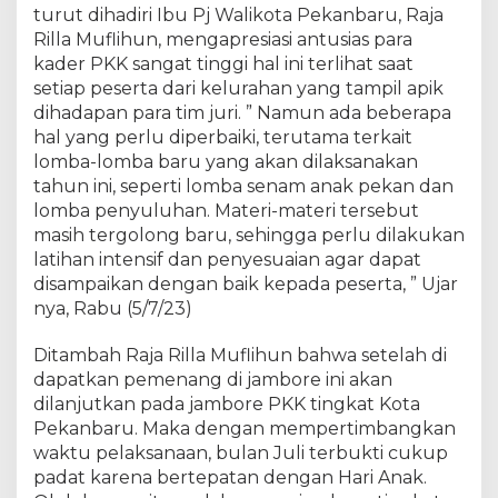
n
turut dihadiri Ibu Pj Walikota Pekanbaru, Raja
A
Rilla Muflihun, mengapresiasi antusias para
p
kader PKK sangat tinggi hal ini terlihat saat
r
setiap peserta dari kelurahan yang tampil apik
e
dihadapan para tim juri. ” Namun ada beberapa
s
hal yang perlu diperbaiki, terutama terkait
i
lomba-lomba baru yang akan dilaksanakan
a
tahun ini, seperti lomba senam anak pekan dan
s
lomba penyuluhan. Materi-materi tersebut
i
J
masih tergolong baru, sehingga perlu dilakukan
a
latihan intensif dan penyesuaian agar dapat
m
disampaikan dengan baik kepada peserta, ” Ujar
b
nya, Rabu (5/7/23)
o
r
Ditambah Raja Rilla Muflihun bahwa setelah di
e
dapatkan pemenang di jambore ini akan
P
dilanjutkan pada jambore PKK tingkat Kota
K
Pekanbaru. Maka dengan mempertimbangkan
K
waktu pelaksanaan, bulan Juli terbukti cukup
T
padat karena bertepatan dengan Hari Anak.
i