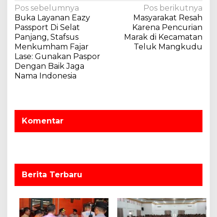
N
Pos sebelumnya
Pos berikutnya
Buka Layanan Eazy
Masyarakat Resah
a
Passport Di Selat
Karena Pencurian
v
Panjang, Stafsus
Marak di Kecamatan
Menkumham Fajar
Teluk Mangkudu
i
Lase: Gunakan Paspor
g
Dengan Baik Jaga
a
Nama Indonesia
s
i
p
Komentar
o
s
Berita Terbaru