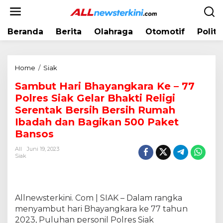
L
e
w
Beranda
Berita
Olahraga
Otomotif
Politi
a
t
i
k
Home
/
Siak
S
e
a
k
Sambut Hari Bhayangkara Ke – 77
m
o
Polres Siak Gelar Bhakti Religi
b
n
u
Serentak Bersih Bersih Rumah
t
t
Ibadah dan Bagikan 500 Paket
e
H
Bansos
n
a
r
All
Juni 19, 2023
Siak
i
B
h
a
Allnewsterkini. Com | SIAK – Dalam rangka
y
a
menyambut hari Bhayangkara ke 77 tahun
n
2023, Puluhan personil Polres Siak