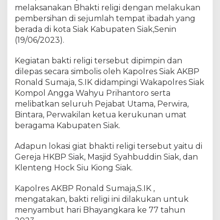
g
melaksanakan Bhakti religi dengan melakukan
k
pembersihan di sejumlah tempat ibadah yang
a
berada di kota Siak Kabupaten Siak,Senin
r
(19/06/2023).
a
K
Kegiatan bakti religi tersebut dipimpin dan
e
dilepas secara simbolis oleh Kapolres Siak AKBP
-
Ronald Sumaja, S.IK didampingi Wakapolres Siak
7
Kompol Angga Wahyu Prihantoro serta
7
P
melibatkan seluruh Pejabat Utama, Perwira,
o
Bintara, Perwakilan ketua kerukunan umat
l
beragama Kabupaten Siak.
r
e
Adapun lokasi giat bhakti religi tersebut yaitu di
s
Gereja HKBP Siak, Masjid Syahbuddin Siak, dan
S
Klenteng Hock Siu Kiong Siak.
i
a
Kapolres AKBP Ronald Sumaja,S.IK ,
k
mengatakan, bakti religi ini dilakukan untuk
G
menyambut hari Bhayangkara ke 77 tahun
e