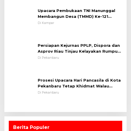
Upacara Pembukaan TNI Manunggal
Membangun Desa (TMMD) Ke-121
Kodim 0313/KPR Tahun 2024) ?
Di Kampar
Persiapan Kejurnas PPLP, Dispora dan
Asprov Riau Tinjau Kelayakan Rumput
Lapangan Sepakbola
Di Pekanbaru
Prosesi Upacara Hari Pancasila di Kota
Pekanbaru Tetap Khidmat Walau
Dalam Ruangan
Di Pekanbaru
Berita Populer