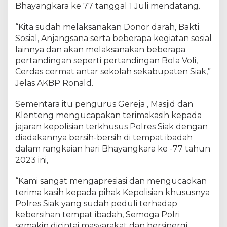
Bhayangkara ke 77 tanggal 1 Juli mendatang.
B
e
“Kita sudah melaksanakan Donor darah, Bakti
r
s
Sosial, Anjangsana serta beberapa kegiatan sosial
i
lainnya dan akan melaksanakan beberapa
h
pertandingan seperti pertandingan Bola Voli,
B
Cerdas cermat antar sekolah sekabupaten Siak,”
e
Jelas AKBP Ronald.
r
s
Sementara itu pengurus Gereja , Masjid dan
i
Klenteng mengucapakan terimakasih kepada
h
jajaran kepolisian terkhusus Polres Siak dengan
R
diadakannya bersih-bersih di tempat ibadah
u
dalam rangkaian hari Bhayangkara ke -77 tahun
m
a
2023 ini,
h
I
“Kami sangat mengapresiasi dan mengucaokan
b
terima kasih kepada pihak Kepolisian khususnya
a
Polres Siak yang sudah peduli terhadap
d
kebersihan tempat ibadah, Semoga Polri
a
semakin dicintai masyarakat dan bersinergi