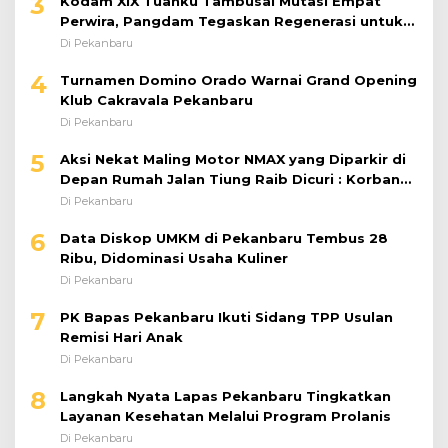
3
Kodam XIX Tuanku Tambusai Mutasi Empat
Perwira, Pangdam Tegaskan Regenerasi untuk
Perkuat Kinerja Satuan
Di Pekanbaru
4
Turnamen Domino Orado Warnai Grand Opening
Klub Cakravala Pekanbaru
Di Pekanbaru
5
Aksi Nekat Maling Motor NMAX yang Diparkir di
Depan Rumah Jalan Tiung Raib Dicuri : Korban
Minta Pelaku Ditangkap Pihak Kepolisian
Di Pekanbaru
6
Data Diskop UMKM di Pekanbaru Tembus 28
Ribu, Didominasi Usaha Kuliner
Di Pekanbaru
7
PK Bapas Pekanbaru Ikuti Sidang TPP Usulan
Remisi Hari Anak
Di Pekanbaru
8
Langkah Nyata Lapas Pekanbaru Tingkatkan
Layanan Kesehatan Melalui Program Prolanis
Di Pekanbaru