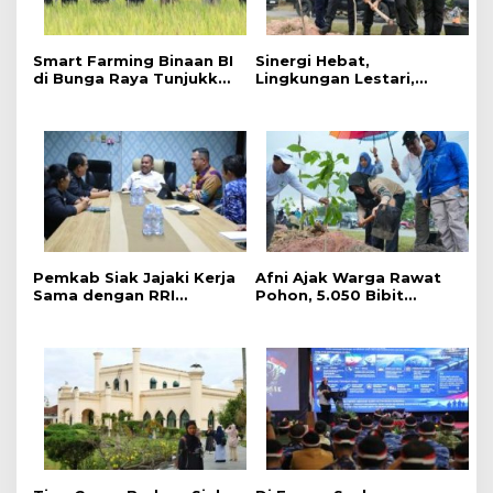
Smart Farming Binaan BI
Sinergi Hebat,
di Bunga Raya Tunjukkan
Lingkungan Lestari,
Hasil, Produktivitas Padi
Pemerintah Kab Siak
Meningkat
Gelar Penanaman Pohon
Serentak ,Kapolres : Kita
Menanam Masa Depan
dan Harapan
Pemkab Siak Jajaki Kerja
Afni Ajak Warga Rawat
Sama dengan RRI
Pohon, 5.050 Bibit
Pekanbaru, Perluas
Ditanam di Jalur
Promosi Daerah hingga
Mempura-Dayun
Nasional