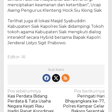
h
menciptakan keamanan dan ketertiban”, Ucap
d
Aseng Pengurus Klenteng Hock Siu Kiong Siak
a
n
Terlihat juga di lokasi Masjid Syabuddin
B
Kabupaten Siak Kapolres Siak didampingi Tokoh
a
g
tokoh agama Kabupaten Siak mengkuti dialog
i
interaktif secara Hybrid bersama Bapak Kapolri
k
Jenderal Listyo Sigit Prabowo.
a
n
5
Editor: Al
0
0
Ikuti Kami
P
a
k
e
N
Pos sebelumnya
Pos berikutnya
t
Kasi Perdata Bidang
Peringati Hari
B
a
Perdata & Tata Usaha
Bhayangkara ke-77,
a
v
Negara Kejati Riau
Polres Kampar Gelar
n
Hadiri Rapat Koordinasi
Baksos Serentak
s