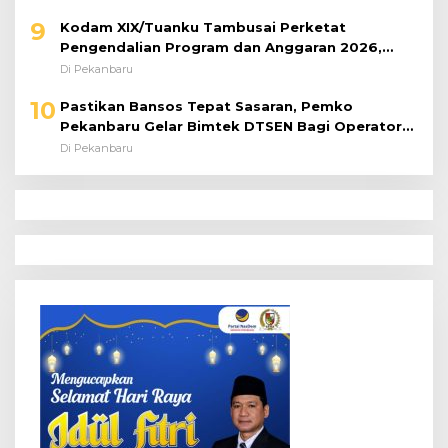
9
Kodam XIX/Tuanku Tambusai Perketat
Pengendalian Program dan Anggaran 2026,
Pastikan Kinerja Tepat Sasaran
Di Pekanbaru
10
Pastikan Bansos Tepat Sasaran, Pemko
Pekanbaru Gelar Bimtek DTSEN Bagi Operator
Puskessos
Di Pekanbaru