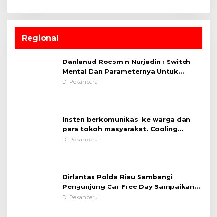
Regional
Danlanud Roesmin Nurjadin : Switch
Mental Dan Parameternya Untuk
Melaksanakan ✈
Di Pekanbaru
Insten berkomunikasi ke warga dan
para tokoh masyarakat. Cooling
System OMP LK ²024 Polsek Rumbai,
Di Pekanbaru
Kapolsek Iptu SAID ; Tekankan
Pentingnya Memelihara dan Menjaga
Situasi Kondusif
Dirlantas Polda Riau Sambangi
Pengunjung Car Free Day Sampaikan
Pesan Edukasi Kamtibmas &
Di Pekanbaru
Kamseltibcarlantas