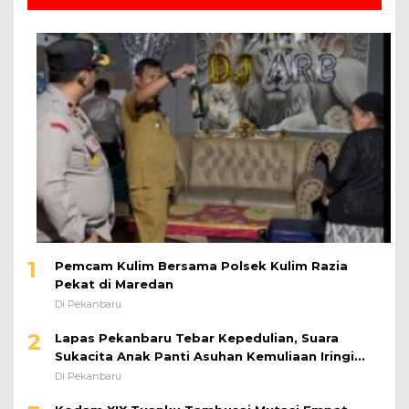
1
Pemcam Kulim Bersama Polsek Kulim Razia
Pekat di Maredan
Di Pekanbaru
2
Lapas Pekanbaru Tebar Kepedulian, Suara
Sukacita Anak Panti Asuhan Kemuliaan Iringi
Bantuan Sosial
Di Pekanbaru