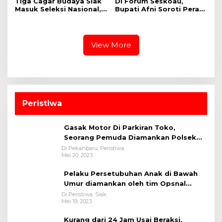
Tiga Cagar Budaya Siak
Di Forum Seskoau,
Masuk Seleksi Nasional,
Bupati Afni Soroti Peran
Bupati Afni Mohon
Strategis Siak bagi
Dukungan
Ketahanan Energi
Nasional
View More
Peristiwa
Gasak Motor Di Parkiran Toko,
Seorang Pemuda Diamankan Polsek
Bukit Raya
Di Pekanbaru, Peristiwa
Mei 20, 2023
Pelaku Persetubuhan Anak di Bawah
Umur diamankan oleh tim Opsnal
Polsek Tualang-Polres Siak-Polda Riau
Di Peristiwa, Siak
Mei 19, 2023
Kurang dari 24 Jam Usai Beraksi,