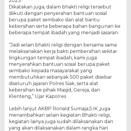
2023.
l
a
Dikatakan juga, dalam bhakti religi tersebut
r
diikuti dengan penyerahan bantuan sosial
B
berupa paket sembako dan alat bantu
h
kebersihan serta beberapa bahan bangunan ke
a
beberapa tempat ibadah yang menjadi sasaran.
k
t
“Jadi selain bhakti religi dengan bersama sama
i
melaksanakan kerja bakti pembersihan sekitar
R
lingkungan tempat ibadah, kami juga
e
menyerahkan bantuan sosial berupa paket
l
sembako kepada masayarakat yang
i
g
membutuhkan sebanyak 500 paket disebar
i
diseluruh jajaran Polres Siak, serta alat
S
kebersihan ke pihak Masjid, Gereja, dan
e
Klenteng,” Ujar Kapolres
r
e
Lebih lanjut AKBP Ronald Sumaja,S.IK ,juga
n
menambahkan selain kegiatan Bhakti religi,
t
kegiatan lainya juga sudah dilaksanakan dan
a
yang akan dilaksanakan dalam rangka hari
k