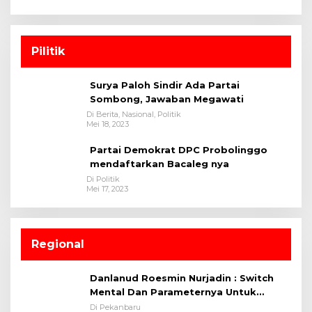
Pilitik
Surya Paloh Sindir Ada Partai
Sombong, Jawaban Megawati
Di Berita, Nasional, Politik
Mei 18, 2023
Partai Demokrat DPC Probolinggo
mendaftarkan Bacaleg nya
Di Politik
Mei 17, 2023
Regional
Danlanud Roesmin Nurjadin : Switch
Mental Dan Parameternya Untuk
Melaksanakan ✈
Di Pekanbaru