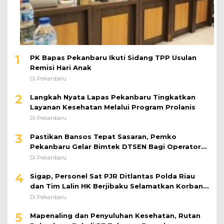
1
PK Bapas Pekanbaru Ikuti Sidang TPP Usulan
Remisi Hari Anak
Di Pekanbaru
2
Langkah Nyata Lapas Pekanbaru Tingkatkan
Layanan Kesehatan Melalui Program Prolanis
Di Pekanbaru
3
Pastikan Bansos Tepat Sasaran, Pemko
Pekanbaru Gelar Bimtek DTSEN Bagi Operator
Puskessos
Di Pekanbaru
4
Sigap, Personel Sat PJR Ditlantas Polda Riau
dan Tim Lalin HK Berjibaku Selamatkan Korban
Kecelakaan di Tol Pekanbaru–Dumai
Di Pekanbaru
5
Mapenaling dan Penyuluhan Kesehatan, Rutan