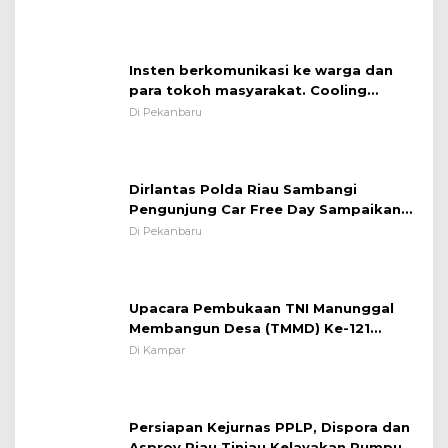
Insten berkomunikasi ke warga dan
para tokoh masyarakat. Cooling
System OMP LK ²024 Polsek Rumbai,
Di Pekanbaru
Kapolsek Iptu SAID ; Tekankan
Pentingnya Memelihara dan Menjaga
Situasi Kondusif
Dirlantas Polda Riau Sambangi
Pengunjung Car Free Day Sampaikan
Pesan Edukasi Kamtibmas &
Di Pekanbaru
Kamseltibcarlantas
Upacara Pembukaan TNI Manunggal
Membangun Desa (TMMD) Ke-121
Kodim 0313/KPR Tahun 2024) ?
Di Kampar
Persiapan Kejurnas PPLP, Dispora dan
Asprov Riau Tinjau Kelayakan Rumput