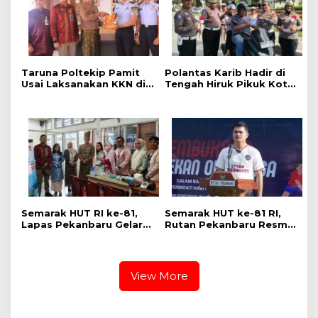
Taruna Poltekip Pamit
Polantas Karib Hadir di
Usai Laksanakan KKN di
Tengah Hiruk Pikuk Kota
Lapas Pekanbaru
Pekanbaru, Ditlantas
Polda Riau Kobarkan
Semangat Keselamatan,
Nasionalisme dan Green
Policing Jelang HUT KE-
81 RI
Semarak HUT RI ke-81,
Semarak HUT ke-81 RI,
Lapas Pekanbaru Gelar
Rutan Pekanbaru Resmi
Pemeriksaan Kesehatan
Buka Pekan Olahraga
Gratis untuk Warga
Warga Binaan
Binaan dan Masyarakat
View More