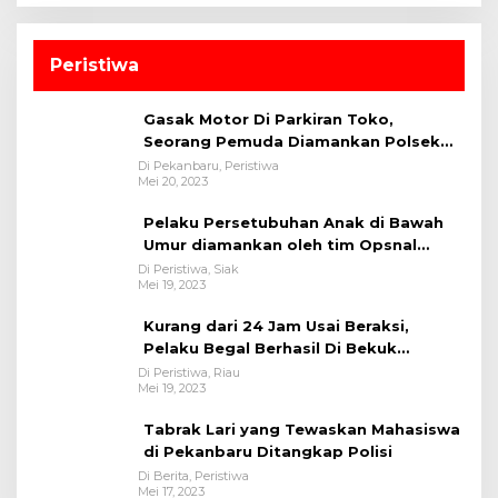
Peristiwa
Gasak Motor Di Parkiran Toko,
Seorang Pemuda Diamankan Polsek
Bukit Raya
Di Pekanbaru, Peristiwa
Mei 20, 2023
Pelaku Persetubuhan Anak di Bawah
Umur diamankan oleh tim Opsnal
Polsek Tualang-Polres Siak-Polda Riau
Di Peristiwa, Siak
Mei 19, 2023
Kurang dari 24 Jam Usai Beraksi,
Pelaku Begal Berhasil Di Bekuk
Satreskrim Polres Kuansing
Di Peristiwa, Riau
Mei 19, 2023
Tabrak Lari yang Tewaskan Mahasiswa
di Pekanbaru Ditangkap Polisi
Di Berita, Peristiwa
Mei 17, 2023