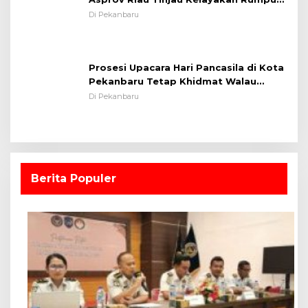
Lapangan Sepakbola
Di Pekanbaru
Prosesi Upacara Hari Pancasila di Kota
Pekanbaru Tetap Khidmat Walau
Dalam Ruangan
Di Pekanbaru
Berita Populer