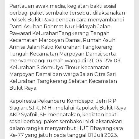
y
Pantauan awak media, kegiatan bakti sosial
a
berbagi paket sembako tersebut dilaksanakan
B
a
Polsek Bukit Raya dengan cara menyambangi
g
Panti Asuhan Rahmat Nur Hidayah Jalan
i
Rawasari KelurahanTangkerang Tengah
k
Kecamatan Marpoyan Damai, Rumah Asuh
a
Annisa Jalan Katio Kelurahan Tangkerang
n
Tengah Kecamatan Marpoyan Damai, serta
P
menyambangi rumah warga di RT 03 RW 03
a
Kelurahan Sidomulyo Timur Kecamatan
k
Marpoyan Damai dan warga Jalan Citra Sari
e
Kelurahan Tangkerang Selatan Kecamatan
t
S
Bukit Raya.
e
m
Kapolresta Pekanbaru Kombespol Jefri R.P
b
Siagian, S.I.K., M.H.,, melalui Kapolsek Bukit Raya
a
AKP Syafnil, SH mengatakan, kegiatan bakti
k
sosial berbagi paket sembako ini dilaksanakan
o
dalam rangka menyambut HUT Bhayangkara
Ke-77 yang jatuh pada tanggal 01 Juli 2023.