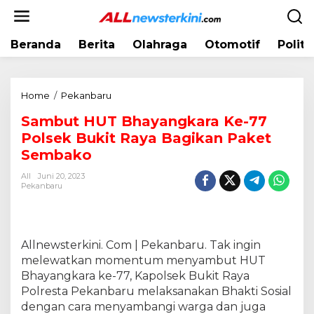
L
e
w
Beranda
Berita
Olahraga
Otomotif
Politi
a
t
i
k
Home
/
Pekanbaru
S
e
a
k
Sambut HUT Bhayangkara Ke-77
m
o
Polsek Bukit Raya Bagikan Paket
b
n
u
Sembako
t
t
e
All
Juni 20, 2023
H
Pekanbaru
n
U
T
B
h
Allnewsterkini. Com | Pekanbaru. Tak ingin
a
melewatkan momentum menyambut HUT
y
Bhayangkara ke-77, Kapolsek Bukit Raya
a
Polresta Pekanbaru melaksanakan Bhakti Sosial
n
dengan cara menyambangi warga dan juga
g