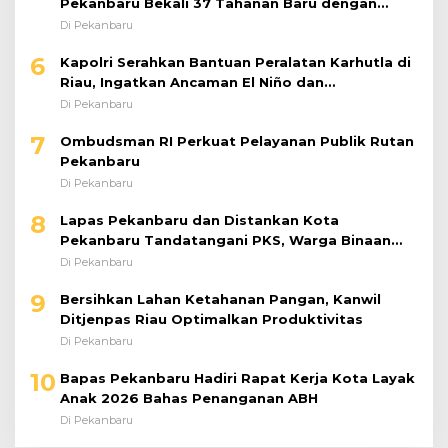
Pekanbaru Bekali 37 Tahanan Baru dengan
Edukasi TBC, HIV, dan Bahaya Narkoba
Di Pekanbaru
6
Kapolri Serahkan Bantuan Peralatan Karhutla di
Riau, Ingatkan Ancaman El Niño dan
Prioritaskan Pencegahan
Di Pekanbaru
7
Ombudsman RI Perkuat Pelayanan Publik Rutan
Pekanbaru
Di Pekanbaru
8
Lapas Pekanbaru dan Distankan Kota
Pekanbaru Tandatangani PKS, Warga Binaan
Dibekali Keterampilan Peternakan Ayam Petelur
Di Pekanbaru
9
Bersihkan Lahan Ketahanan Pangan, Kanwil
Ditjenpas Riau Optimalkan Produktivitas
Di Pekanbaru
10
Bapas Pekanbaru Hadiri Rapat Kerja Kota Layak
Anak 2026 Bahas Penanganan ABH
Di Pekanbaru