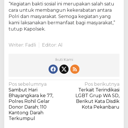
“Kegiatan bakti sosial ini merupakan salah satu
cara untuk membangun kekerabatan antara
Polri dan masyarakat. Semoga kegiatan yang
kami laksanakan bermanfaat bagi masyarakat,”
tutup Kapolsek.
Writer: Fadli
Editor: Al
Ikuti Kami
N
Pos sebelumnya
Pos berikutnya
Sambut Hari
Terkait Terindikasi
a
Bhayangkara ke 77,
LGBT Grup WA SD,
v
Polres Rohil Gelar
Berikut Kata Disdik
Donor Darah; 110
Kota Pekanbaru
i
Kantong Darah
g
Terkumpul
a