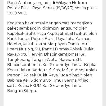
k
Panti Asuhan yang ada di Wilayah Hukum
a
Polsek Bukit Raya. Senin, (19/06/23), sekira pukul
r
10.00 WIB.
a
K
Kegiatan bakti sosial dengan cara mebagikan
e
paket sembako ini dipimpin langsung oleh
-
Kapolsek Bukit Raya Akp Syafnil, SH diikuti oleh
7
Kanit Lantas Polsek Bukit Raya Iptu Yurman
7
Hambo, Kasubsektor Marpoyan Damai Iptu
P
Ilham Nur Ng, SH, Panit I Binmas Polsek Bukit
o
Raya Aiptu Herwin, Bhabinkamtibmas Kel.
l
s
Tangkerang Tengah Aiptu Marwan, SH,
e
Bhabinkamtibmas Kel. Sidomulyo Timur Bripka
k
Khairullah Al Addauri, S. Sos., M.Si, dan sejumlah
B
Personil Polsek Bukit Raya, juga dihadiri oleh
u
Babinsa Kel. Sidomulyo Timur Serma Afriadi
k
serta Ketua FKPM Kel. Sidomulyo Timur
i
Bangun Sitepu.
t
R
a