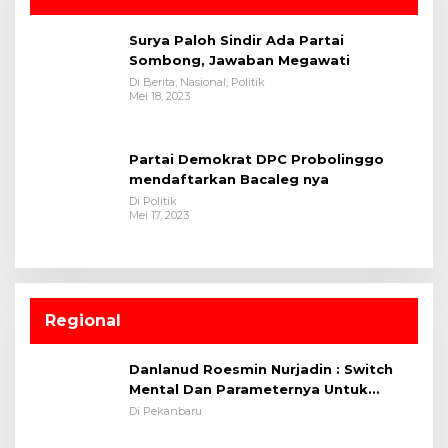
Surya Paloh Sindir Ada Partai
Sombong, Jawaban Megawati
Di Berita, Nasional, Politik
Mei 18, 2023
Partai Demokrat DPC Probolinggo
mendaftarkan Bacaleg nya
Di Politik
Mei 17, 2023
Regional
Danlanud Roesmin Nurjadin : Switch
Mental Dan Parameternya Untuk
Melaksanakan ✈
Di Pekanbaru