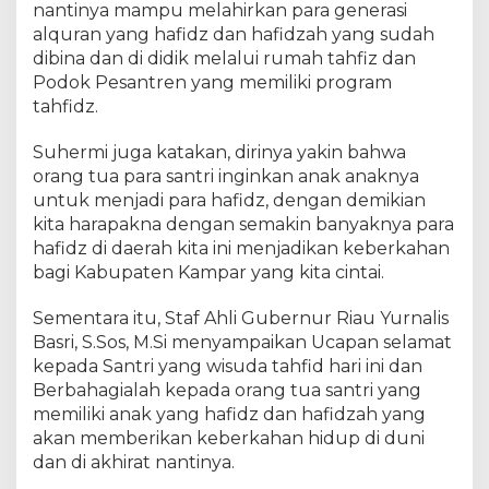
nantinya mampu melahirkan para generasi
a
alquran yang hafidz dan hafidzah yang sudah
h
dibina dan di didik melalui rumah tahfiz dan
H
a
Podok Pesantren yang memiliki program
f
tahfidz.
i
d
Suhermi juga katakan, dirinya yakin bahwa
z
orang tua para santri inginkan anak anaknya
d
untuk menjadi para hafidz, dengan demikian
a
kita harapakna dengan semakin banyaknya para
n
hafidz di daerah kita ini menjadikan keberkahan
H
bagi Kabupaten Kampar yang kita cintai.
a
f
Sementara itu, Staf Ahli Gubernur Riau Yurnalis
i
Basri, S.Sos, M.Si menyampaikan Ucapan selamat
d
z
kepada Santri yang wisuda tahfid hari ini dan
a
Berbahagialah kepada orang tua santri yang
h
memiliki anak yang hafidz dan hafidzah yang
Q
akan memberikan keberkahan hidup di duni
u
dan di akhirat nantinya.
r