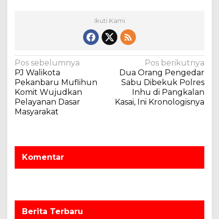
Ikuti Kami
N
Pos sebelumnya
Pos berikutnya
PJ Walikota
Dua Orang Pengedar
a
Pekanbaru Muflihun
Sabu Dibekuk Polres
v
Komit Wujudkan
Inhu di Pangkalan
Pelayanan Dasar
Kasai, Ini Kronologisnya
i
Masyarakat
g
a
s
Komentar
i
p
o
s
Berita Terbaru