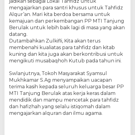
jadikan sebagai Lokal Tahfidz untuk
p
mengajarkan para santri khusus untuk Tahfidz
a
Alqur’an. Mari kita berdoa bersama untuk
n
kemajuan dan perkembangan PP MTI Tanjung
Berulak untuk lebih baik lagi di masa yang akan
datang.
Dutambahkan Zulkifli, Kita akan terus
membenahi kualiatas para tahfidz dan kitab
kuning dan kita juga akan berkontribusi untuk
mengikuti musabaqhoh Kutub pada tahun ini.
Swlanjutnya, Tokoh Masyarakat Syamsul
Mukhkamar S.Ag menyampaikan uacapan
terima kasih kepada seluruh keluarga besar PP
MTI Tanjung Berulak atas kerja keras dalam
mendidik dan mampu mencetak para tahfidz
dan hafizhah yang selalu istiqomah dalam
mengajarkan alquran dan ilmu agama.