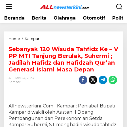
L
e
w
Beranda
Berita
Olahraga
Otomotif
Politi
a
t
i
k
Home
/
Kampar
S
e
e
k
Sebanyak 120 Wisuda Tahfidz Ke – V
b
o
PP MTI Tanjung Berulak, Suhermi ;
a
n
n
Jadilah Hafidz dan Hafidzah Qur’an
t
y
Generasi Islami Masa Depan
e
a
n
All
Mei 24, 2023
k
Kampar
1
2
0
W
Allnewsterkini. Com | Kampar : Penjabat Bupati
i
Kampar diwakili oleh Asisten II Bidang
s
Pembangunan dan Perekonomian Setda
u
d
Kampar Suhermi, ST menghadiri wisuda tahfidz