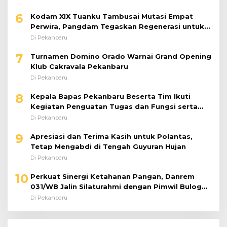
6
Kodam XIX Tuanku Tambusai Mutasi Empat
Perwira, Pangdam Tegaskan Regenerasi untuk
Perkuat Kinerja Satuan
Di Pekanbaru
7
Turnamen Domino Orado Warnai Grand Opening
Klub Cakravala Pekanbaru
Di Pekanbaru
8
Kepala Bapas Pekanbaru Beserta Tim Ikuti
Kegiatan Penguatan Tugas dan Fungsi serta
Paparan Penempatan WBP ke Lapas Terbuka
Di Pekanbaru
9
Apresiasi dan Terima Kasih untuk Polantas,
Tetap Mengabdi di Tengah Guyuran Hujan
Di Pekanbaru
10
Perkuat Sinergi Ketahanan Pangan, Danrem
031/WB Jalin Silaturahmi dengan Pimwil Bulog
Riau dan Kepri
Di Pekanbaru