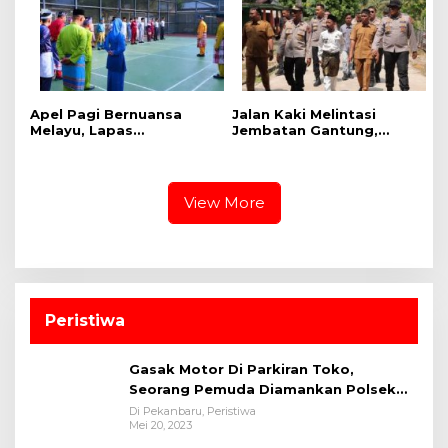
Apel Pagi Bernuansa
Jalan Kaki Melintasi
Melayu, Lapas
Jembatan Gantung,
Bangkinang Bangun
Kapolres Kampar Cek
Semangat Kebersamaan
Kesiapan Lokasi
Sambut HUT RI dan HUT
Ekspedisi Merah Putih
Provinsi Riau
Presisi
View More
Peristiwa
Gasak Motor Di Parkiran Toko,
Seorang Pemuda Diamankan Polsek
Bukit Raya
Di Pekanbaru, Peristiwa
Mei 20, 2023