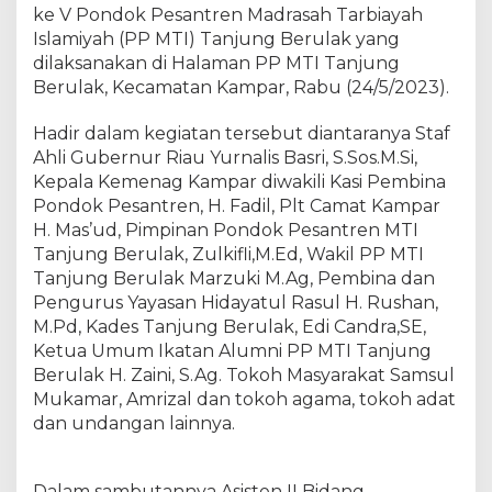
a
ke V Pondok Pesantren Madrasah Tarbiayah
T
Islamiyah (PP MTI) Tanjung Berulak yang
a
dilaksanakan di Halaman PP MTI Tanjung
h
Berulak, Kecamatan Kampar, Rabu (24/5/2023).
f
i
Hadir dalam kegiatan tersebut diantaranya Staf
d
Ahli Gubernur Riau Yurnalis Basri, S.Sos.M.Si,
z
Kepala Kemenag Kampar diwakili Kasi Pembina
K
Pondok Pesantren, H. Fadil, Plt Camat Kampar
e
H. Mas’ud, Pimpinan Pondok Pesantren MTI
-
V
Tanjung Berulak, Zulkifli,M.Ed, Wakil PP MTI
P
Tanjung Berulak Marzuki M.Ag, Pembina dan
P
Pengurus Yayasan Hidayatul Rasul H. Rushan,
M
M.Pd, Kades Tanjung Berulak, Edi Candra,SE,
T
Ketua Umum Ikatan Alumni PP MTI Tanjung
I
Berulak H. Zaini, S.Ag. Tokoh Masyarakat Samsul
T
Mukamar, Amrizal dan tokoh agama, tokoh adat
a
dan undangan lainnya.
n
j
u
Dalam sambutannya Asisten II Bidang