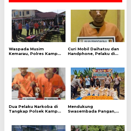
Waspada Musim
Curi Mobil Daihatsu dan
Kemarau, Polres Kampar
Handphone, Pelaku di
Gelar Apel
Tangkap Polsek
Kesiapsiagaan Tangani
Perhentian Raja
Karhutla
Dua Pelaku Narkoba di
Mendukung
Tangkap Polsek Kampar
Swasembada Pangan,
Kiri, Sita 12.07 Gram
Polsek Kampar Kiri Hilir
Sabu-sabu
Pantau Panen Jagung di
Lahan PT Yutani Suadiri