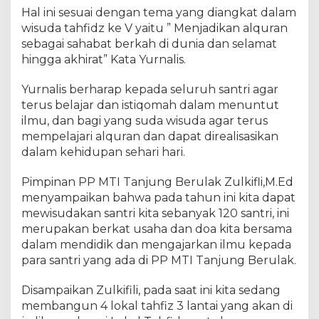
'
Hal ini sesuai dengan tema yang diangkat dalam
a
wisuda tahfidz ke V yaitu ” Menjadikan alquran
n
sebagai sahabat berkah di dunia dan selamat
G
hingga akhirat” Kata Yurnalis.
e
n
Yurnalis berharap kepada seluruh santri agar
e
r
terus belajar dan istiqomah dalam menuntut
a
ilmu, dan bagi yang suda wisuda agar terus
s
mempelajari alquran dan dapat direalisasikan
i
dalam kehidupan sehari hari.
I
s
Pimpinan PP MTI Tanjung Berulak Zulkifli,M.Ed
l
menyampaikan bahwa pada tahun ini kita dapat
a
mewisudakan santri kita sebanyak 120 santri, ini
m
merupakan berkat usaha dan doa kita bersama
i
dalam mendidik dan mengajarkan ilmu kepada
M
para santri yang ada di PP MTI Tanjung Berulak.
a
s
a
Disampaikan Zulkifili, pada saat ini kita sedang
D
membangun 4 lokal tahfiz 3 lantai yang akan di
e