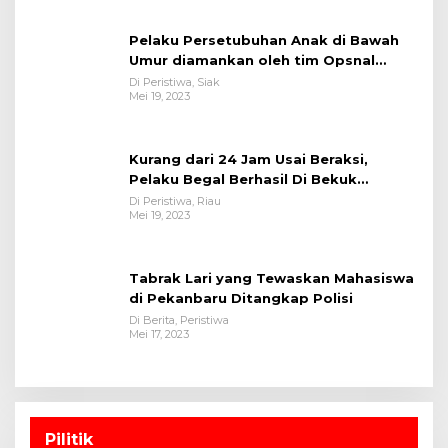
Pelaku Persetubuhan Anak di Bawah
Umur diamankan oleh tim Opsnal
Polsek Tualang-Polres Siak-Polda Riau
Di Peristiwa, Siak
Mei 19, 2023
Kurang dari 24 Jam Usai Beraksi,
Pelaku Begal Berhasil Di Bekuk
Satreskrim Polres Kuansing
Di Peristiwa, Riau
Mei 19, 2023
Tabrak Lari yang Tewaskan Mahasiswa
di Pekanbaru Ditangkap Polisi
Di Berita, Peristiwa
Mei 17, 2023
Pilitik