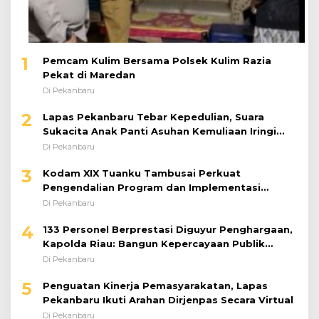
1
Pemcam Kulim Bersama Polsek Kulim Razia
Pekat di Maredan
Di Pekanbaru
2
Lapas Pekanbaru Tebar Kepedulian, Suara
Sukacita Anak Panti Asuhan Kemuliaan Iringi
Bantuan Sosial
Di Pekanbaru
3
Kodam XIX Tuanku Tambusai Perkuat
Pengendalian Program dan Implementasi
Doktrin TNI AD
Di Pekanbaru
4
133 Personel Berprestasi Diguyur Penghargaan,
Kapolda Riau: Bangun Kepercayaan Publik
dengan Karya Nyata
Di Pekanbaru
5
Penguatan Kinerja Pemasyarakatan, Lapas
Pekanbaru Ikuti Arahan Dirjenpas Secara Virtual
Di Pekanbaru