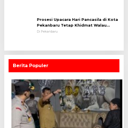
Prosesi Upacara Hari Pancasila di Kota
Pekanbaru Tetap Khidmat Walau
Dalam Ruangan
Di Pekanbaru
Berita Populer