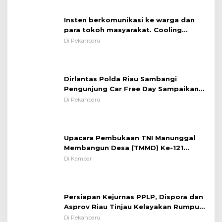
Insten berkomunikasi ke warga dan
para tokoh masyarakat. Cooling
System OMP LK ²024 Polsek Rumbai,
Di Pekanbaru
Kapolsek Iptu SAID ; Tekankan
Pentingnya Memelihara dan Menjaga
Situasi Kondusif
Dirlantas Polda Riau Sambangi
Pengunjung Car Free Day Sampaikan
Pesan Edukasi Kamtibmas &
Di Pekanbaru
Kamseltibcarlantas
Upacara Pembukaan TNI Manunggal
Membangun Desa (TMMD) Ke-121
Kodim 0313/KPR Tahun 2024) ?
Di Kampar
Persiapan Kejurnas PPLP, Dispora dan
Asprov Riau Tinjau Kelayakan Rumput
Lapangan Sepakbola
Di Pekanbaru