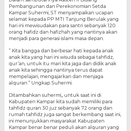
n
Pembangunan dan Perekonomian Setda
g
B
Kampar Suhermi, ST menyampaikan ucapan
e
selamat kepada PP MTI Tanjung Berulak yang
r
hari ini mewisudakan para santri sebanyak 120
u
orang hafidz dan hafizhah yang nantinya akan
l
menjadi para generasi islami masa depan.
a
k
” Kita bangga dan berbesar hati kepada anak
,
anak kita yang hari ini wisuda sebagai tahfidz,
S
qur’an, untuk itu mari kita jaga dan didik anak
u
anak kita sehingga nantinya terus dapat
h
mempelajari, mengajarkan dan menjaga
e
r
alquran ” Ungkap Suhermi.
m
i
Ditambahkan suhermi,, untuk saat ini di
;
Kabupaten Kampar kita sudah memiliki para
J
tahfidz quran 30 juz sebanyak 72 orang dan
a
rumah tahfidz juga sangat berkembang saat ini,
d
ini menunjukkan masyarakat Kabupaten
i
Kampar benar benar peduli akan alquran yang
l