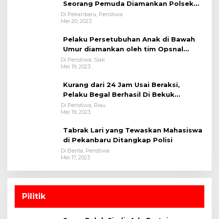
Seorang Pemuda Diamankan Polsek
Bukit Raya
Di Pekanbaru, Peristiwa
Mei 20, 2023
Pelaku Persetubuhan Anak di Bawah
Umur diamankan oleh tim Opsnal
Polsek Tualang-Polres Siak-Polda Riau
Di Peristiwa, Siak
Mei 19, 2023
Kurang dari 24 Jam Usai Beraksi,
Pelaku Begal Berhasil Di Bekuk
Satreskrim Polres Kuansing
Di Peristiwa, Riau
Mei 19, 2023
Tabrak Lari yang Tewaskan Mahasiswa
di Pekanbaru Ditangkap Polisi
Di Berita, Peristiwa
Mei 17, 2023
Pilitik