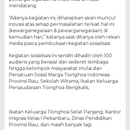
i
mendatang.
a
l
“Adanya kegiatan ini, diharapkan akan muncul
i
inovasi atas setiap permasalahan terkait hal ini
s
(kewarganegaraan & pewarganegaraan) di
a
s
kemudian hari,” katanya saat ditanya oleh rekan
i
media pasca pembukaan kegiatan sosialisasi.
Kegiatan sosialisasi ini sendiri dihadiri oleh 100
audiens yang berasal dari sederet lembaga
hingga kelompok masyarakat mulai dari
Persatuan Sosial Marga Tionghoa Indonesia
Provinsi Riau, Sekolah Witama, Ikatan Keluarga
Persaudaraan Tionghoa Bengkalis,
Ikatan Keluarga Tionghoa Selat Panjang, Kantor
Imigrasi Kelas I Pekanbaru, Dinas Pendidikan
Provinsi Riau, dan masih banyak lagi.