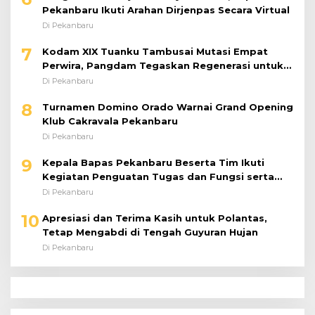
Pekanbaru Ikuti Arahan Dirjenpas Secara Virtual
Di Pekanbaru
7
Kodam XIX Tuanku Tambusai Mutasi Empat
Perwira, Pangdam Tegaskan Regenerasi untuk
Perkuat Kinerja Satuan
Di Pekanbaru
8
Turnamen Domino Orado Warnai Grand Opening
Klub Cakravala Pekanbaru
Di Pekanbaru
9
Kepala Bapas Pekanbaru Beserta Tim Ikuti
Kegiatan Penguatan Tugas dan Fungsi serta
Paparan Penempatan WBP ke Lapas Terbuka
Di Pekanbaru
10
Apresiasi dan Terima Kasih untuk Polantas,
Tetap Mengabdi di Tengah Guyuran Hujan
Di Pekanbaru