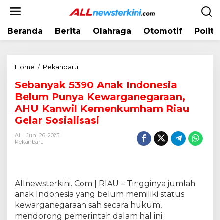
L
e
w
Beranda
Berita
Olahraga
Otomotif
Politi
a
t
i
k
Home
/
Pekanbaru
S
e
e
k
Sebanyak 5390 Anak Indonesia
b
o
Belum Punya Kewarganegaraan,
a
n
n
AHU Kanwil Kemenkumham Riau
t
y
Gelar Sosialisasi
e
a
n
All
Juni 26, 2023
k
Pekanbaru
5
3
9
0
Allnewsterkini. Com | RIAU – Tingginya jumlah
A
anak Indonesia yang belum memiliki status
n
kewarganegaraan sah secara hukum,
a
k
mendorong pemerintah dalam hal ini