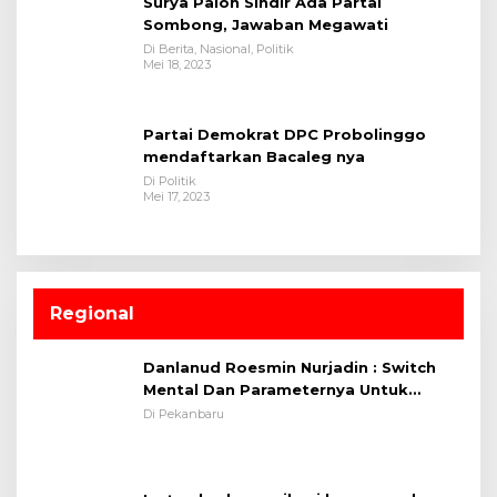
Surya Paloh Sindir Ada Partai
Sombong, Jawaban Megawati
Di Berita, Nasional, Politik
Mei 18, 2023
Partai Demokrat DPC Probolinggo
mendaftarkan Bacaleg nya
Di Politik
Mei 17, 2023
Regional
Danlanud Roesmin Nurjadin : Switch
Mental Dan Parameternya Untuk
Melaksanakan ✈
Di Pekanbaru