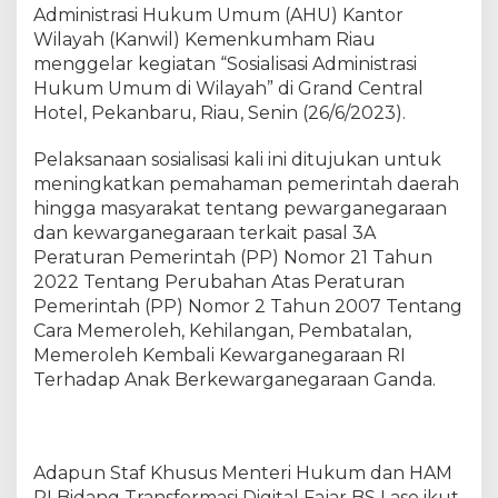
I
Administrasi Hukum Umum (AHU) Kantor
n
Wilayah (Kanwil) Kemenkumham Riau
d
menggelar kegiatan “Sosialisasi Administrasi
o
Hukum Umum di Wilayah” di Grand Central
n
Hotel, Pekanbaru, Riau, Senin (26/6/2023).
e
s
Pelaksanaan sosialisasi kali ini ditujukan untuk
i
meningkatkan pemahaman pemerintah daerah
a
hingga masyarakat tentang pewarganegaraan
B
dan kewarganegaraan terkait pasal 3A
e
l
Peraturan Pemerintah (PP) Nomor 21 Tahun
u
2022 Tentang Perubahan Atas Peraturan
m
Pemerintah (PP) Nomor 2 Tahun 2007 Tentang
P
Cara Memeroleh, Kehilangan, Pembatalan,
u
Memeroleh Kembali Kewarganegaraan RI
n
Terhadap Anak Berkewarganegaraan Ganda.
y
a
K
e
Adapun Staf Khusus Menteri Hukum dan HAM
w
RI Bidang Transformasi Digital Fajar BS Lase ikut