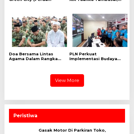
Lingkungan) Kota
Penghormatan kepada
Pekanbaru Bersama
Pahlawan Berlangsung
Dinas Lingkungan Hidup
Khidmat
Kota Pekanbaru dan Tim
Pakar
Doa Bersama Lintas
PLN Perkuat
Agama Dalam Rangka
Implementasi Budaya
HUT Ke-1 Kodam XIX
Keselamatan Kerja
Tuanku Tambusai
melalui HSSE Control
Center di Riau dan Kepri
View More
Peristiwa
Gasak Motor Di Parkiran Toko,