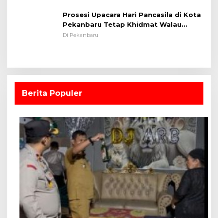
Prosesi Upacara Hari Pancasila di Kota
Pekanbaru Tetap Khidmat Walau
Dalam Ruangan
Di Pekanbaru
Berita Populer