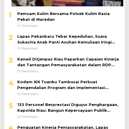
1
Pemcam Kulim Bersama Polsek Kulim Razia
Pekat di Maredan
Di Pekanbaru
2
Lapas Pekanbaru Tebar Kepedulian, Suara
Sukacita Anak Panti Asuhan Kemuliaan Iringi
Bantuan Sosial
Di Pekanbaru
3
Kanwil Ditjenpas Riau Paparkan Capaian Kinerja
dan Tantangan Pemasyarakatan dalam RDP
Bersama Komisi XIII DPR RI
Di Pekanbaru
4
Kodam XIX Tuanku Tambusai Perkuat
Pengendalian Program dan Implementasi
Doktrin TNI AD
Di Pekanbaru
5
133 Personel Berprestasi Diguyur Penghargaan,
Kapolda Riau: Bangun Kepercayaan Publik
dengan Karya Nyata
Di Pekanbaru
6
Penguatan Kinerja Pemasyarakatan, Lapas