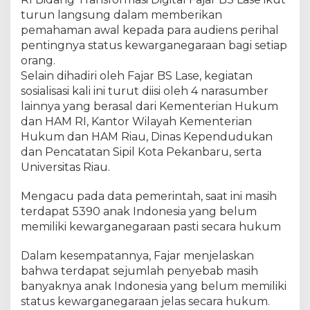
a
turun langsung dalam memberikan
r
g
pemahaman awal kepada para audiens perihal
a
pentingnya status kewarganegaraan bagi setiap
n
orang.
e
Selain dihadiri oleh Fajar BS Lase, kegiatan
g
sosialisasi kali ini turut diisi oleh 4 narasumber
a
lainnya yang berasal dari Kementerian Hukum
r
dan HAM RI, Kantor Wilayah Kementerian
a
Hukum dan HAM Riau, Dinas Kependudukan
a
dan Pencatatan Sipil Kota Pekanbaru, serta
n
Universitas Riau.
,
A
H
Mengacu pada data pemerintah, saat ini masih
U
terdapat 5390 anak Indonesia yang belum
K
memiliki kewarganegaraan pasti secara hukum
a
n
Dalam kesempatannya, Fajar menjelaskan
w
bahwa terdapat sejumlah penyebab masih
i
banyaknya anak Indonesia yang belum memiliki
l
status kewarganegaraan jelas secara hukum.
K