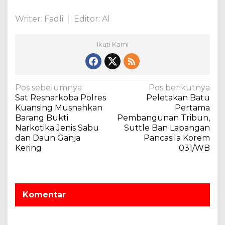
Writer: Fadli
Editor: Al
Ikuti Kami
N
Pos sebelumnya
Pos berikutnya
Sat Resnarkoba Polres
Peletakan Batu
a
Kuansing Musnahkan
Pertama
v
Barang Bukti
Pembangunan Tribun,
Narkotika Jenis Sabu
Suttle Ban Lapangan
i
dan Daun Ganja
Pancasila Korem
g
Kering
031/WB
a
s
i
Komentar
p
o