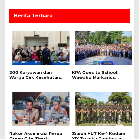
s
Berita Terbaru
‎200 Karyawan dan
‎KPA Goes to School,
Warga Cek Kesehatan
‎Wawako Markarius
Gratis Momen RRI Fest
Anwar Edukasi
2026 RRI Pekanbaru
Pencegahan HIV/AIDS di
Kalangan Pelajar
Rakor Akselerasi Perda
Ziarah HUT Ke-1 Kodam
Green City (Perda
XIX Tuanku Tambusai,