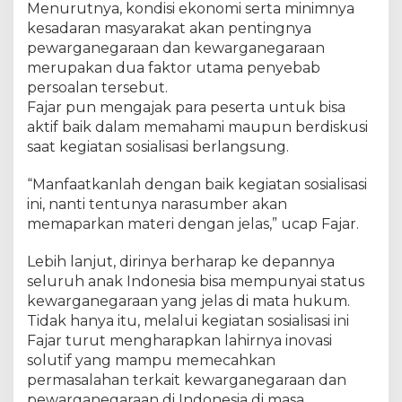
Menurutnya, kondisi ekonomi serta minimnya
e
kesadaran masyarakat akan pentingnya
m
pewarganegaraan dan kewarganegaraan
e
n
merupakan dua faktor utama penyebab
k
persoalan tersebut.
u
Fajar pun mengajak para peserta untuk bisa
m
aktif baik dalam memahami maupun berdiskusi
h
saat kegiatan sosialisasi berlangsung.
a
m
“Manfaatkanlah dengan baik kegiatan sosialisasi
R
ini, nanti tentunya narasumber akan
i
memaparkan materi dengan jelas,” ucap Fajar.
a
u
Lebih lanjut, dirinya berharap ke depannya
G
seluruh anak Indonesia bisa mempunyai status
e
l
kewarganegaraan yang jelas di mata hukum.
a
Tidak hanya itu, melalui kegiatan sosialisasi ini
r
Fajar turut mengharapkan lahirnya inovasi
S
solutif yang mampu memecahkan
o
permasalahan terkait kewarganegaraan dan
s
pewarganegaraan di Indonesia di masa