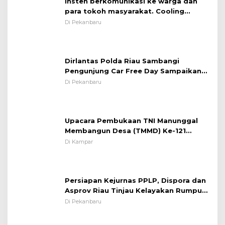
Insten berkomunikasi ke warga dan
para tokoh masyarakat. Cooling
System OMP LK ²024 Polsek Rumbai,
Di Pekanbaru
Kapolsek Iptu SAID ; Tekankan
Pentingnya Memelihara dan Menjaga
Situasi Kondusif
Dirlantas Polda Riau Sambangi
Pengunjung Car Free Day Sampaikan
Pesan Edukasi Kamtibmas &
Di Pekanbaru
Kamseltibcarlantas
Upacara Pembukaan TNI Manunggal
Membangun Desa (TMMD) Ke-121
Kodim 0313/KPR Tahun 2024) ?
Di Kampar
Persiapan Kejurnas PPLP, Dispora dan
Asprov Riau Tinjau Kelayakan Rumput
Lapangan Sepakbola
Di Pekanbaru