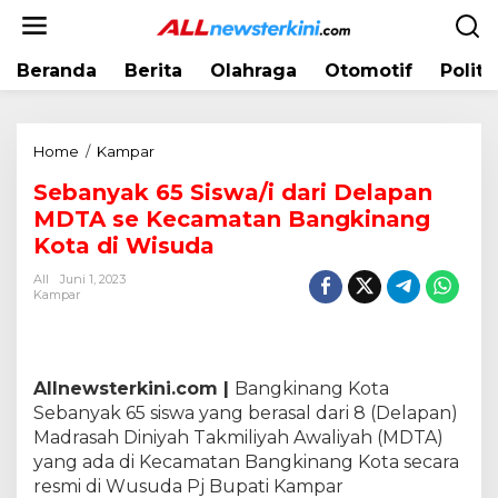
L
e
w
Beranda
Berita
Olahraga
Otomotif
Politi
a
t
i
k
Home
/
Kampar
S
e
e
k
Sebanyak 65 Siswa/i dari Delapan
b
o
MDTA se Kecamatan Bangkinang
a
n
n
Kota di Wisuda
t
y
e
All
Juni 1, 2023
a
Kampar
n
k
6
5
S
Allnewsterkini.com |
Bangkinang Kota
i
Sebanyak 65 siswa yang berasal dari 8 (Delapan)
s
Madrasah Diniyah Takmiliyah Awaliyah (MDTA)
w
yang ada di Kecamatan Bangkinang Kota secara
a
resmi di Wusuda Pj Bupati Kampar
/