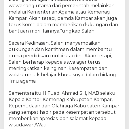
m
wewenang utama dari pemerintah melainkan
a
melalui Kementerian Agama atau Kemenag
t
a
Kampar. Akan tetapi, pemda Kampar akan juga
n
terus komit dalam memberikan dukungan dan
B
bantuan moril lainnya.”ungkap Saleh
a
n
Secara Kedinasan, Saleh menyampaikan
g
dukungan dan komitmen dalam membantu
k
dunia pendidikan mulai usia dini. Akan tetapi,
i
Saleh berharap kepada siswa agar terus
n
meningkatkan keinginan, kesempatan dan
a
waktu untuk belajar khususnya dalam bidang
n
ilmu agama.
g
K
o
Sementara itu H Fuadi Ahmad SH, MAB selaku
t
Kepala Kantor Kemenag Kabupaten Kampar,
a
Kepemudaan dan Olahraga Kabupaten Kampar
d
yang sempat hadir pada kesempatan tersebut
i
memberikan apresiasi dan selamat kepada
W
wisudawan/Wati .
i