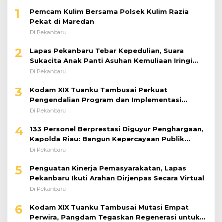
1
Pemcam Kulim Bersama Polsek Kulim Razia
Pekat di Maredan
Di Pekanbaru
2
Lapas Pekanbaru Tebar Kepedulian, Suara
Sukacita Anak Panti Asuhan Kemuliaan Iringi
Bantuan Sosial
Di Pekanbaru
3
Kodam XIX Tuanku Tambusai Perkuat
Pengendalian Program dan Implementasi
Doktrin TNI AD
Di Pekanbaru
4
133 Personel Berprestasi Diguyur Penghargaan,
Kapolda Riau: Bangun Kepercayaan Publik
dengan Karya Nyata
Di Pekanbaru
5
Penguatan Kinerja Pemasyarakatan, Lapas
Pekanbaru Ikuti Arahan Dirjenpas Secara Virtual
Di Pekanbaru
6
Kodam XIX Tuanku Tambusai Mutasi Empat
Perwira, Pangdam Tegaskan Regenerasi untuk