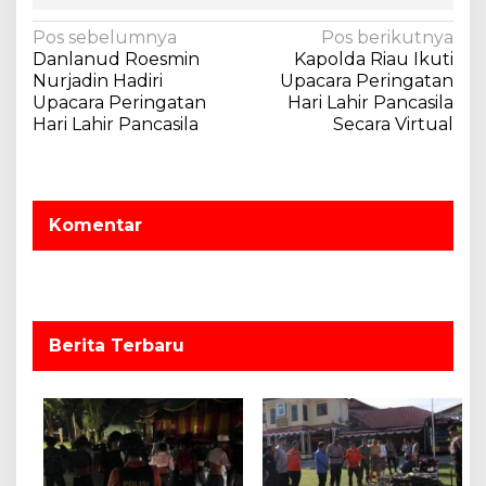
N
Pos sebelumnya
Pos berikutnya
Danlanud Roesmin
Kapolda Riau Ikuti
a
Nurjadin Hadiri
Upacara Peringatan
v
Upacara Peringatan
Hari Lahir Pancasila
Hari Lahir Pancasila
Secara Virtual
i
g
a
s
Komentar
i
p
o
s
Berita Terbaru