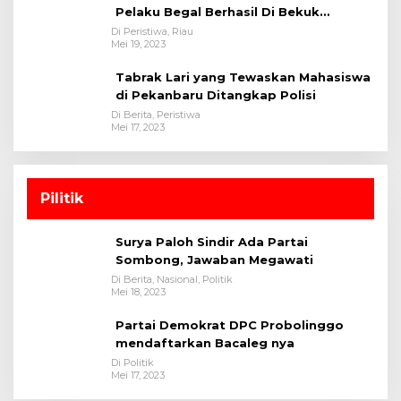
Pelaku Begal Berhasil Di Bekuk
Satreskrim Polres Kuansing
Di Peristiwa, Riau
Mei 19, 2023
Tabrak Lari yang Tewaskan Mahasiswa
di Pekanbaru Ditangkap Polisi
Di Berita, Peristiwa
Mei 17, 2023
Pilitik
Surya Paloh Sindir Ada Partai
Sombong, Jawaban Megawati
Di Berita, Nasional, Politik
Mei 18, 2023
Partai Demokrat DPC Probolinggo
mendaftarkan Bacaleg nya
Di Politik
Mei 17, 2023