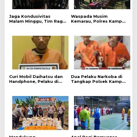
Jaga Kondusivitas
Waspada Musim
Malam Minggu, Tim Raga
Kemarau, Polres Kampar
Regu III Polres Kampar
Gelar Apel
Patroli Titik Rawan di
Kesiapsiagaan Tangani
Bangkinang
Karhutla
Curi Mobil Daihatsu dan
Dua Pelaku Narkoba di
Handphone, Pelaku di
Tangkap Polsek Kampar
Tangkap Polsek
Kiri, Sita 12.07 Gram
Perhentian Raja
Sabu-sabu
Mendukung
Apel Pagi Bernuansa