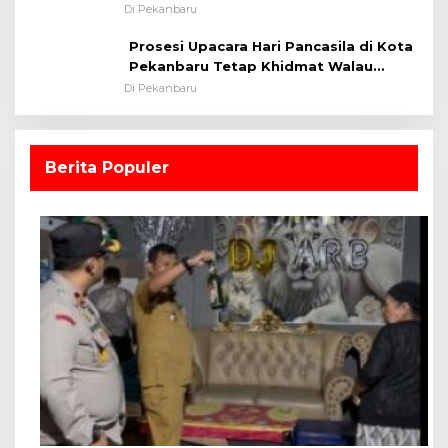
Lapangan Sepakbola
Di Pekanbaru
Prosesi Upacara Hari Pancasila di Kota
Pekanbaru Tetap Khidmat Walau
Dalam Ruangan
Di Pekanbaru
Berita Populer