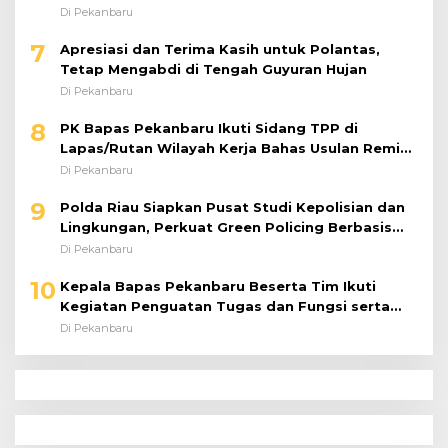
Perkuat Kinerja Satuan
Di Pekanbaru
7
Apresiasi dan Terima Kasih untuk Polantas,
Tetap Mengabdi di Tengah Guyuran Hujan
Di Pekanbaru
8
PK Bapas Pekanbaru Ikuti Sidang TPP di
Lapas/Rutan Wilayah Kerja Bahas Usulan Remisi
Umum Jelang Hari Kemerdekaan
Di Pekanbaru
9
Polda Riau Siapkan Pusat Studi Kepolisian dan
Lingkungan, Perkuat Green Policing Berbasis
Riset
Di Pekanbaru
10
Kepala Bapas Pekanbaru Beserta Tim Ikuti
Kegiatan Penguatan Tugas dan Fungsi serta
Paparan Penempatan WBP ke Lapas Terbuka
Di Pekanbaru