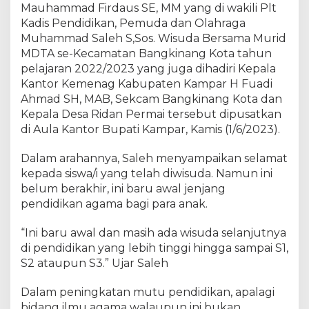
i
Mauhammad Firdaus SE, MM yang di wakili Plt
d
Kadis Pendidikan, Pemuda dan Olahraga
a
Muhammad Saleh S,Sos. Wisuda Bersama Murid
r
MDTA se-Kecamatan Bangkinang Kota tahun
i
pelajaran 2022/2023 yang juga dihadiri Kepala
D
Kantor Kemenag Kabupaten Kampar H Fuadi
e
Ahmad SH, MAB, Sekcam Bangkinang Kota dan
l
Kepala Desa Ridan Permai tersebut dipusatkan
a
di Aula Kantor Bupati Kampar, Kamis (1/6/2023).
p
a
Dalam arahannya, Saleh menyampaikan selamat
n
M
kepada siswa/i yang telah diwisuda. Namun ini
D
belum berakhir, ini baru awal jenjang
T
pendidikan agama bagi para anak.
A
s
“Ini baru awal dan masih ada wisuda selanjutnya
e
di pendidikan yang lebih tinggi hingga sampai S1,
K
S2 ataupun S3.” Ujar Saleh
e
c
Dalam peningkatan mutu pendidikan, apalagi
a
bidang ilmu agama walaupun ini bukan