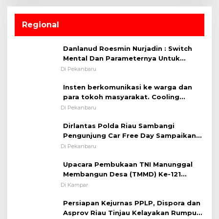
Regional
Danlanud Roesmin Nurjadin : Switch
Mental Dan Parameternya Untuk
Melaksanakan ✈
Di Pekanbaru
Insten berkomunikasi ke warga dan
para tokoh masyarakat. Cooling
System OMP LK ²024 Polsek Rumbai,
Di Pekanbaru
Kapolsek Iptu SAID ; Tekankan
Dirlantas Polda Riau Sambangi
Pentingnya Memelihara dan Menjaga
Pengunjung Car Free Day Sampaikan
Situasi Kondusif
Pesan Edukasi Kamtibmas &
Di Pekanbaru
Kamseltibcarlantas
Upacara Pembukaan TNI Manunggal
Membangun Desa (TMMD) Ke-121
Kodim 0313/KPR Tahun 2024) ?
Di Kampar
Persiapan Kejurnas PPLP, Dispora dan
Asprov Riau Tinjau Kelayakan Rumput