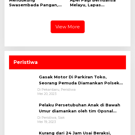
Swasembada Pangan,
Melayu, Lapas
Polsek Kampar Kiri Hilir
Bangkinang Bangun
Pantau Panen Jagung di
Semangat Kebersamaan
Lahan PT Yutani Suadiri
Sambut HUT RI dan HUT
Provinsi Riau
View More
Peristiwa
Gasak Motor Di Parkiran Toko,
Seorang Pemuda Diamankan Polsek
Bukit Raya
Di Pekanbaru, Peristiwa
Mei 20, 2023
Pelaku Persetubuhan Anak di Bawah
Umur diamankan oleh tim Opsnal
Polsek Tualang-Polres Siak-Polda Riau
Di Peristiwa, Siak
Mei 19, 2023
Kurang dari 24 Jam Usai Beraksi,