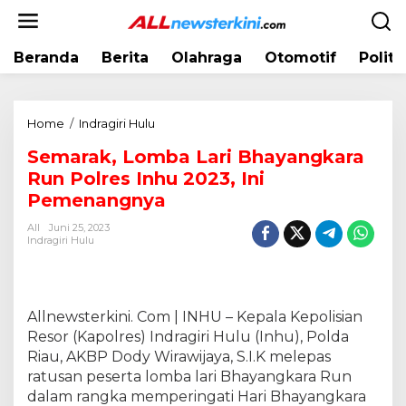
L
e
w
Beranda
Berita
Olahraga
Otomotif
Politi
a
t
i
k
Home
/
Indragiri Hulu
S
e
e
k
Semarak, Lomba Lari Bhayangkara
m
o
Run Polres Inhu 2023, Ini
a
n
r
Pemenangnya
t
a
e
All
Juni 25, 2023
k
Indragiri Hulu
n
,
L
o
m
Allnewsterkini. Com | INHU – Kepala Kepolisian
b
Resor (Kapolres) Indragiri Hulu (Inhu), Polda
a
Riau, AKBP Dody Wirawijaya, S.I.K melepas
L
ratusan peserta lomba lari Bhayangkara Run
a
dalam rangka memperingati Hari Bhayangkara
r