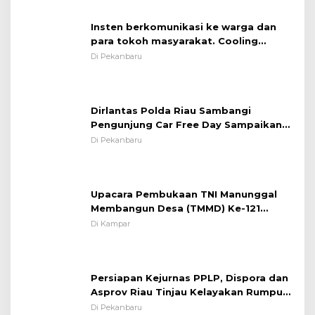
Insten berkomunikasi ke warga dan
para tokoh masyarakat. Cooling
System OMP LK ²024 Polsek Rumbai,
Di Pekanbaru
Kapolsek Iptu SAID ; Tekankan
Pentingnya Memelihara dan Menjaga
Situasi Kondusif
Dirlantas Polda Riau Sambangi
Pengunjung Car Free Day Sampaikan
Pesan Edukasi Kamtibmas &
Di Pekanbaru
Kamseltibcarlantas
Upacara Pembukaan TNI Manunggal
Membangun Desa (TMMD) Ke-121
Kodim 0313/KPR Tahun 2024) ?
Di Kampar
Persiapan Kejurnas PPLP, Dispora dan
Asprov Riau Tinjau Kelayakan Rumput
Lapangan Sepakbola
Di Pekanbaru