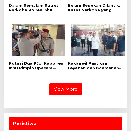
Dalam Semalam Satres
Belum Sepekan Dilantik,
Narkoba Polres Inhu
Kasat Narkoba yang
Gulung Empat
Baru Langsung Tancap
Tersangka, Mulai Dari
Gas, Anak Ratu Narkoba
Oknum PNS Hingga
Inhu Dkk Diciduk
Oknum Satpam
Rotasi Dua PJU, Kapolres
Kakanwil Pastikan
Inhu Pimpin Upacara
Layanan dan Keamanan
Sertijab Kabag Ops dan
Rutan Rengat Berjalan
Kasat Res Narkoba
Optimal
View More
Peristiwa