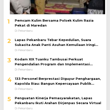
1
Pemcam Kulim Bersama Polsek Kulim Razia
Pekat di Maredan
Di Pekanbaru
2
Lapas Pekanbaru Tebar Kepedulian, Suara
Sukacita Anak Panti Asuhan Kemuliaan Iringi
Bantuan Sosial
Di Pekanbaru
3
Kodam XIX Tuanku Tambusai Perkuat
Pengendalian Program dan Implementasi
Doktrin TNI AD
Di Pekanbaru
4
133 Personel Berprestasi Diguyur Penghargaan,
Kapolda Riau: Bangun Kepercayaan Publik
dengan Karya Nyata
Di Pekanbaru
5
Penguatan Kinerja Pemasyarakatan, Lapas
Pekanbaru Ikuti Arahan Dirjenpas Secara Virtual
Di Pekanbaru