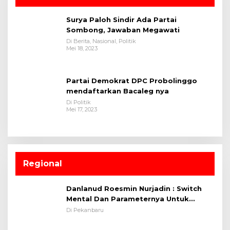
Surya Paloh Sindir Ada Partai
Sombong, Jawaban Megawati
Di Berita, Nasional, Politik
Mei 18, 2023
Partai Demokrat DPC Probolinggo
mendaftarkan Bacaleg nya
Di Politik
Mei 17, 2023
Regional
Danlanud Roesmin Nurjadin : Switch
Mental Dan Parameternya Untuk
Melaksanakan ✈
Di Pekanbaru