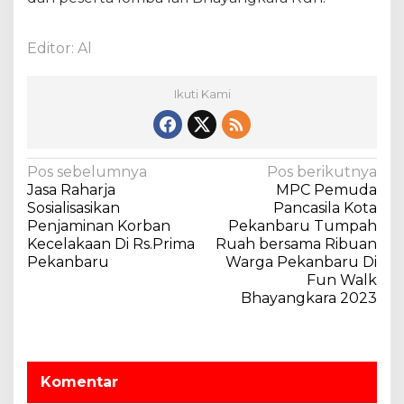
Editor: Al
Ikuti Kami
N
Pos sebelumnya
Pos berikutnya
Jasa Raharja
MPC Pemuda
a
Sosialisasikan
Pancasila Kota
v
Penjaminan Korban
Pekanbaru Tumpah
Kecelakaan Di Rs.Prima
Ruah bersama Ribuan
i
Pekanbaru
Warga Pekanbaru Di
g
Fun Walk
a
Bhayangkara 2023
s
i
p
Komentar
o