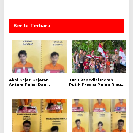
s
Berita Terbaru
Aksi Kejar-Kejaran
TIM Ekspedisi Merah
Antara Polisi Dan
Putih Presisi Polda Riau
Pengedar Sabu di Kebun
Tembus Pedalaman
Sawit, Satresnarkoba
Talang Mamak Kobarkan
Polres Inhu Ringkus Dua
Semangat Merah Putih
Pelaku
Hadirkan Kepedulian
Nyata untuk Negeri