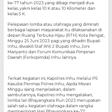
i
ke-77 tahun 2023 yang dibagi menjadi dua
B
kelas, yakni kelas 10 K atau 10 Kilometer dan
h
kelas 5 K.
a
y
Pelepasan lomba atau olahraga yang diminati
a
berbagai lapisan masyarakat itu dilaksanakan di
n
depan Ruang Terbuka Hijau (RTH) Kota Rengat,
g
Minggu 25 Juni 2023 pagi yang dihadiri Bupati
k
Inhu, diwakili Staf Ahli 2 Bupati Inhu, Joni
a
Mariyanto dan Forum Komunikasi Pimpinan
r
Daerah (Forkopimda) Inhu lainnya.
a
R
u
n
P
Terkait kegiatan ini, Kapolres Inhu melalui PS
o
Kasubsi Penmas Polres Inhu, Aipda Misran
l
Minggu siang menjelaskan, dalam
r
sambutannya, Kapolres Inhu mengatakan,
e
lomba lari Bhayangkara Run 2023 merupakan
s
salah satu kegiatan olahraga dalam rangka
I
memperingati Hari Bhayangkara ke-77.