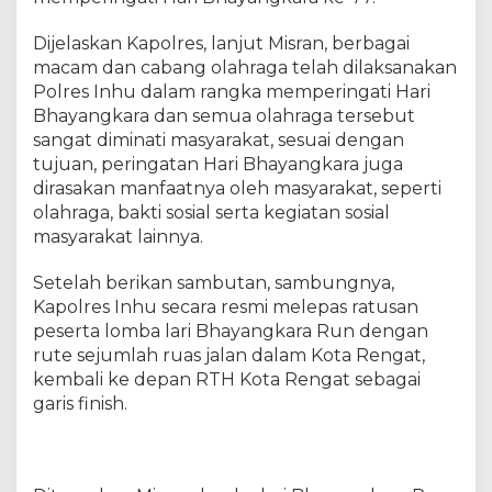
n
h
Dijelaskan Kapolres, lanjut Misran, berbagai
u
macam dan cabang olahraga telah dilaksanakan
2
0
Polres Inhu dalam rangka memperingati Hari
2
Bhayangkara dan semua olahraga tersebut
3
sangat diminati masyarakat, sesuai dengan
,
tujuan, peringatan Hari Bhayangkara juga
I
dirasakan manfaatnya oleh masyarakat, seperti
n
olahraga, bakti sosial serta kegiatan sosial
i
masyarakat lainnya.
P
e
Setelah berikan sambutan, sambungnya,
m
Kapolres Inhu secara resmi melepas ratusan
e
peserta lomba lari Bhayangkara Run dengan
n
a
rute sejumlah ruas jalan dalam Kota Rengat,
n
kembali ke depan RTH Kota Rengat sebagai
g
garis finish.
n
y
a