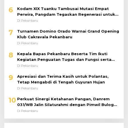
6
Kodam XIX Tuanku Tambusai Mutasi Empat
Perwira, Pangdam Tegaskan Regenerasi untuk
Perkuat Kinerja Satuan
Di Pekanbaru
7
Turnamen Domino Orado Warnai Grand Opening
Klub Cakravala Pekanbaru
Di Pekanbaru
8
Kepala Bapas Pekanbaru Beserta Tim Ikuti
Kegiatan Penguatan Tugas dan Fungsi serta
Paparan Penempatan WBP ke Lapas Terbuka
Di Pekanbaru
9
Apresiasi dan Terima Kasih untuk Polantas,
Tetap Mengabdi di Tengah Guyuran Hujan
Di Pekanbaru
10
Perkuat Sinergi Ketahanan Pangan, Danrem
031/WB Jalin Silaturahmi dengan Pimwil Bulog
Riau dan Kepri
Di Pekanbaru