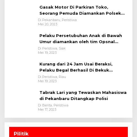
Gasak Motor Di Parkiran Toko,
Seorang Pemuda Diamankan Polsek
Bukit Raya
Di Pekanbaru, Peristiwa
Mei 20, 2023
Pelaku Persetubuhan Anak di Bawah
Umur diamankan oleh tim Opsnal
Polsek Tualang-Polres Siak-Polda Riau
Di Peristiwa, Siak
Mei 19, 2023
Kurang dari 24 Jam Usai Beraksi,
Pelaku Begal Berhasil Di Bekuk
Satreskrim Polres Kuansing
Di Peristiwa, Riau
Mei 19, 2023
Tabrak Lari yang Tewaskan Mahasiswa
di Pekanbaru Ditangkap Polisi
Di Berita, Peristiwa
Mei 17, 2023
Pilitik