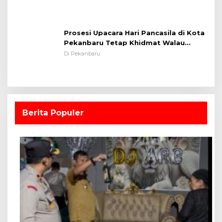
Prosesi Upacara Hari Pancasila di Kota
Pekanbaru Tetap Khidmat Walau
Dalam Ruangan
Di Pekanbaru
Berita Populer