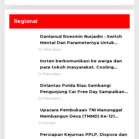
Regional
Danlanud Roesmin Nurjadin : Switch
Mental Dan Parameternya Untuk
Melaksanakan ✈
Di Pekanbaru
Insten berkomunikasi ke warga dan
para tokoh masyarakat. Cooling
System OMP LK ²024 Polsek Rumbai,
Di Pekanbaru
Kapolsek Iptu SAID ; Tekankan
Dirlantas Polda Riau Sambangi
Pentingnya Memelihara dan Menjaga
Pengunjung Car Free Day Sampaikan
Situasi Kondusif
Pesan Edukasi Kamtibmas &
Di Pekanbaru
Kamseltibcarlantas
Upacara Pembukaan TNI Manunggal
Membangun Desa (TMMD) Ke-121
Kodim 0313/KPR Tahun 2024) ?
Di Kampar
Persiapan Kejurnas PPLP, Dispora dan