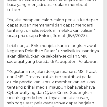
J
baca yang menjadi dasar dalam membuat
u
tulisan.
r
n
a
“Ya, kita harapkan calon-calon penulis ke depan
l
dapat sudah memahami dan dapat mengerti
i
tentang Jurnalis sebelum melakukan tulisan,”
s
ucap pria disapa Erik ini, Jumat (16/6/2023).
t
i
Lebih lanjut Erik, menjelaskan ini langkah awal
k
kegiatan Pelatihan Dasar Jurnalistik ini, nantinya
D
akan dilanjutkan ke sekolah-sekolah SMK
a
sederajat yang berada di Kabupaten Pelalawan.
s
a
“Kegiatan ini sejalan dengan arahan JMSI Pusat
r
dan JMSI Provinsi untuk berkontribusi pada
d
i
dunia pendidikan untuk memberikan edukasi
S
tentang prihal media, maupun bahayabahaya
M
Cyber bullying dan Cyber Crime. Sedangkan
K
untuk agenda berikutnya akan kita susun,
N
sehingga saat pelaksanaannya dapat berjalan
1