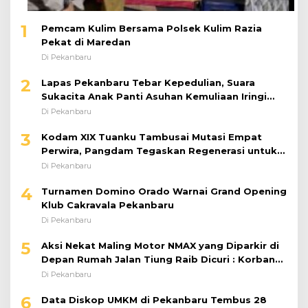
1
Pemcam Kulim Bersama Polsek Kulim Razia
Pekat di Maredan
Di Pekanbaru
2
Lapas Pekanbaru Tebar Kepedulian, Suara
Sukacita Anak Panti Asuhan Kemuliaan Iringi
Bantuan Sosial
Di Pekanbaru
3
Kodam XIX Tuanku Tambusai Mutasi Empat
Perwira, Pangdam Tegaskan Regenerasi untuk
Perkuat Kinerja Satuan
Di Pekanbaru
4
Turnamen Domino Orado Warnai Grand Opening
Klub Cakravala Pekanbaru
Di Pekanbaru
5
Aksi Nekat Maling Motor NMAX yang Diparkir di
Depan Rumah Jalan Tiung Raib Dicuri : Korban
Minta Pelaku Ditangkap Pihak Kepolisian
Di Pekanbaru
6
Data Diskop UMKM di Pekanbaru Tembus 28