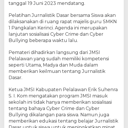
e
tanggal 19 Juni 2023 mendatang.
l
a
Pelatihan Jurnalistik Dasar bersama Siswa akan
l
dilaksanakan di ruang rapat majelis guru SMKN
a
1 Pangkalan Kerinci. Agenda ini merupakan
w
lanjutan sosialisasi Cyber Crime dan Cyber
a
Bullying beberapa waktu lalu.
n
G
Pemateri dihadirkan langsung dari JMSI
e
Pelalawan yang sudah memiliki kompetensi
l
seperti Utama, Madya dan Muda dalam
a
memberikan keilmuan tentang Jurnalistik
r
P
Dasar.
e
l
Ketua JMSI Kabupaten Pelalawan Erik Suhenra
a
S. I. Kom mengatakan program JMSI masuk
t
sekolah ini tidak hanya memberikan sosialisasi
i
tentang bahaya Cyber Crime dan Cyber
h
Bullying dikalangan para siswa. Namun juga
a
memberikan edukasi tentang belajar Jurnalistik
n
Dasar untuk siswa untuk meningkatkan minat