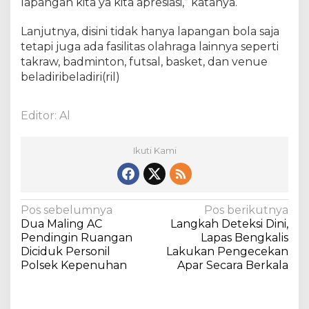
lapangan kita ya kita apresiasi,” katanya.
K
O
Lanjutnya, disini tidak hanya lapangan bola saja
2
tetapi juga ada fasilitas olahraga lainnya seperti
0
takraw, badminton, futsal, basket, dan venue
2
beladiribeladiri(ril)
3
Editor: Al
Ikuti Kami
N
Pos sebelumnya
Pos berikutnya
Dua Maling AC
Langkah Deteksi Dini,
a
Pendingin Ruangan
Lapas Bengkalis
v
Diciduk Personil
Lakukan Pengecekan
Polsek Kepenuhan
Apar Secara Berkala
i
g