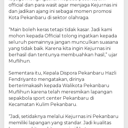
o
official dan para wasit agar menjaga Kejurnas ini
t
dan jadikan ajang ini sebagai momen promosi
a
Kota Pekanbaru di sektor olahraga.
B
u
k
“Main boleh keras tetapi tidak kasar. Jadi kami
a
mohon kepada Official tolong ingatkan kepada
K
seluruh pemainnya jangan munculkan suasana
e
yang tidak baik. Karena kita ingin Kejurnas ini
j
berhasil dan tentunya membuahkan hasil,” ujar
u
Muflihun.
r
n
Sementara itu, Kepala Dispora Pekanbaru Hazli
a
Fendriyanto mengatakan, dirinya
s
berterimakasih kepada Walikota Pekanbaru
P
Muflihun karena telah meresmikan lapangan
P
L
sepakbola sport center Pekanbaru di
P
Kecamatan Kulim Pekanbaru.
d
a
“Jadi, setidaknya melalui Kejurnas ini Pekanbaru
n
memiliki lapangan yang standar. Jadi kualitas
S