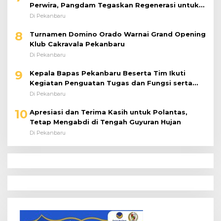
Perwira, Pangdam Tegaskan Regenerasi untuk
Perkuat Kinerja Satuan
Di Pekanbaru
8
Turnamen Domino Orado Warnai Grand Opening
Klub Cakravala Pekanbaru
Di Pekanbaru
9
Kepala Bapas Pekanbaru Beserta Tim Ikuti
Kegiatan Penguatan Tugas dan Fungsi serta
Paparan Penempatan WBP ke Lapas Terbuka
Di Pekanbaru
10
Apresiasi dan Terima Kasih untuk Polantas,
Tetap Mengabdi di Tengah Guyuran Hujan
Di Pekanbaru