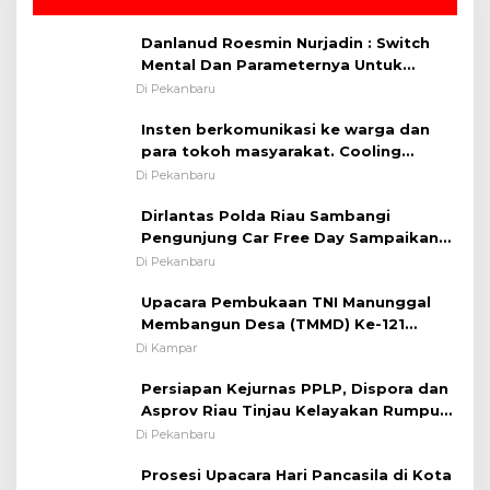
Danlanud Roesmin Nurjadin : Switch
Mental Dan Parameternya Untuk
Melaksanakan ✈
Di Pekanbaru
Insten berkomunikasi ke warga dan
para tokoh masyarakat. Cooling
System OMP LK ²024 Polsek Rumbai,
Di Pekanbaru
Kapolsek Iptu SAID ; Tekankan
Dirlantas Polda Riau Sambangi
Pentingnya Memelihara dan Menjaga
Pengunjung Car Free Day Sampaikan
Situasi Kondusif
Pesan Edukasi Kamtibmas &
Di Pekanbaru
Kamseltibcarlantas
Upacara Pembukaan TNI Manunggal
Membangun Desa (TMMD) Ke-121
Kodim 0313/KPR Tahun 2024) ?
Di Kampar
Persiapan Kejurnas PPLP, Dispora dan
Asprov Riau Tinjau Kelayakan Rumput
Lapangan Sepakbola
Di Pekanbaru
Prosesi Upacara Hari Pancasila di Kota