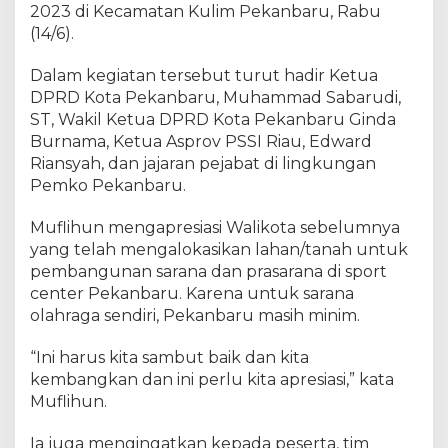
b
2023 di Kecamatan Kulim Pekanbaru, Rabu
a
(14/6).
r
u
Dalam kegiatan tersebut turut hadir Ketua
D
DPRD Kota Pekanbaru, Muhammad Sabarudi,
i
ST, Wakil Ketua DPRD Kota Pekanbaru Ginda
r
Burnama, Ketua Asprov PSSI Riau, Edward
e
Riansyah, dan jajaran pejabat di lingkungan
s
Pemko Pekanbaru.
m
i
Muflihun mengapresiasi Walikota sebelumnya
k
yang telah mengalokasikan lahan/tanah untuk
a
n
pembangunan sarana dan prasarana di sport
,
center Pekanbaru. Karena untuk sarana
P
olahraga sendiri, Pekanbaru masih minim.
j
W
“Ini harus kita sambut baik dan kita
a
kembangkan dan ini perlu kita apresiasi,” kata
l
Muflihun.
i
k
Ia juga mengingatkan kepada peserta, tim