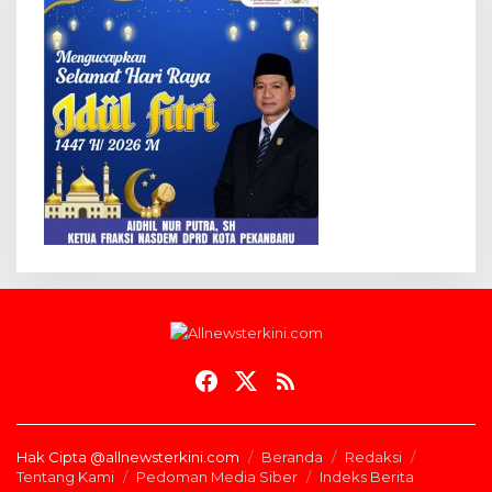
Hak Cipta @allnewsterkini.com
Beranda
Redaksi
Tentang Kami
Pedoman Media Siber
Indeks Berita