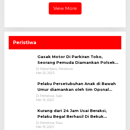
View More
Peristiwa
Gasak Motor Di Parkiran Toko,
Seorang Pemuda Diamankan Polsek
Bukit Raya
Di Pekanbaru, Peristiwa
Mei 20, 2023
Pelaku Persetubuhan Anak di Bawah
Umur diamankan oleh tim Opsnal
Polsek Tualang-Polres Siak-Polda Riau
Di Peristiwa, Siak
Mei 19, 2023
Kurang dari 24 Jam Usai Beraksi,
Pelaku Begal Berhasil Di Bekuk
Satreskrim Polres Kuansing
Di Peristiwa, Riau
Mei 19, 2023