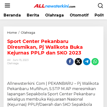
L
e
w
Beranda
Berita
Olahraga
Otomotif
Politi
a
t
i
k
Home
/
Olahraga
S
e
p
k
Sport Center Pekanbaru
o
o
Diresmikan, Pj Walikota Buka
r
n
t
Kejurnas PPLP dan SKO 2023
t
C
e
All
Juni 15, 2023
e
Olahraga
n
n
t
e
r
Allnewsterkini. Com | PEKANBARU – Pj Walikota
P
Pekanbaru Muflihun, S.STP M.AP meresmikan
e
lapangan Sepakbola Sport Center Pekanbaru
k
sekaligus membuka Kejuaraan Nasional
a
(Kejurnas) PPLP/Daerah dan SKO Sepakbola
n