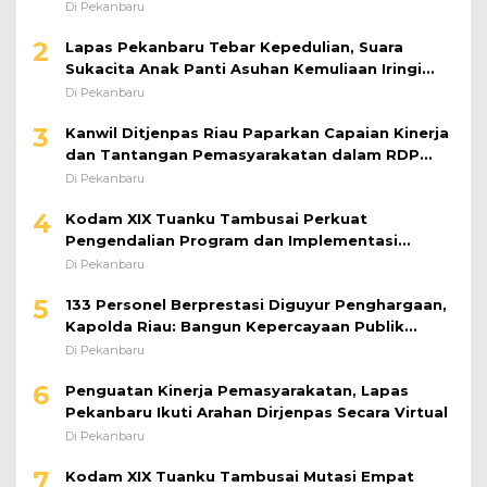
Di Pekanbaru
2
Lapas Pekanbaru Tebar Kepedulian, Suara
Sukacita Anak Panti Asuhan Kemuliaan Iringi
Bantuan Sosial
Di Pekanbaru
3
Kanwil Ditjenpas Riau Paparkan Capaian Kinerja
dan Tantangan Pemasyarakatan dalam RDP
Bersama Komisi XIII DPR RI
Di Pekanbaru
4
Kodam XIX Tuanku Tambusai Perkuat
Pengendalian Program dan Implementasi
Doktrin TNI AD
Di Pekanbaru
5
133 Personel Berprestasi Diguyur Penghargaan,
Kapolda Riau: Bangun Kepercayaan Publik
dengan Karya Nyata
Di Pekanbaru
6
Penguatan Kinerja Pemasyarakatan, Lapas
Pekanbaru Ikuti Arahan Dirjenpas Secara Virtual
Di Pekanbaru
7
Kodam XIX Tuanku Tambusai Mutasi Empat