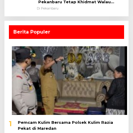
Pekanbaru Tetap Khidmat Walau
Dalam Ruangan
Di Pekanbaru
Berita Populer
1
Pemcam Kulim Bersama Polsek Kulim Razia
Pekat di Maredan