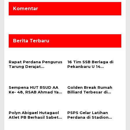
a
s
Komentar
i
p
o
s
Berita Terbaru
Rapat Perdana Pengurus
16 Tim SSB Berlaga di
Tarung Derajat
Pekanbaru U 14
Pekanbaru, Bahas
Championship 2025,
Program Hingga
Hazli: Semoga Lahirkan
Persiapan Kejurprov
Bibit Unggul
2025
Sempena HUT RSUD AA
Golden Break Rumah
Ke- 48, RSAB Ahmad Yani
Billiard Terbesar di
Juara 1 Turnamen Futsal
Sumatera Siap Jadi
Tempat Latihan Atlet
PON XXI Aceh – Sumut
2024
Polyn Abigael Hutagaol
PSPS Gelar Latihan
Atlet PB Berhasil Sabet
Perdana di Stadion
Juara 3 di Open
Utama Riau
Turnamen Se Sumatera