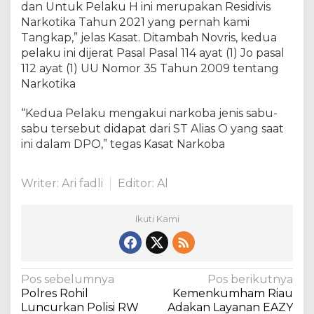
dan Untuk Pelaku H ini merupakan Residivis
s
Narkotika Tahun 2021 yang pernah kami
K
Tangkap,” jelas Kasat. Ditambah Novris, kedua
u
a
pelaku ini dijerat Pasal Pasal 114 ayat (1) Jo pasal
n
112 ayat (1) UU Nomor 35 Tahun 2009 tentang
s
Narkotika
i
n
“Kedua Pelaku mengakui narkoba jenis sabu-
g
sabu tersebut didapat dari ST Alias O yang saat
ini dalam DPO,” tegas Kasat Narkoba
Writer: Ari fadli
Editor: Al
Ikuti Kami
N
Pos sebelumnya
Pos berikutnya
Polres Rohil
Kemenkumham Riau
a
Luncurkan Polisi RW
Adakan Layanan EAZY