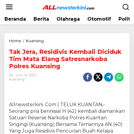
L
e
w
Beranda
Berita
Olahraga
Otomotif
Politi
a
t
i
k
Home
/
Kuansing
T
e
a
k
Tak Jera, Residivis Kembali Diciduk
k
o
Tim Mata Elang Satresnarkoba
J
n
e
Polres Kuansing
t
r
e
All
Juni 14, 2023
a
Kuansing
n
,
R
e
s
Allnewsterkini. Com | TELUK KUANTAN,-
i
Seorang pria berinisial H (42) kembali diamankan
d
Satuan Reserse Narkoba Polres Kuantan
i
Singingi (Kuansing) Bersama Temannya AN (40)
v
Yang Juga Residivis Pencurian Buah Kelapa
i