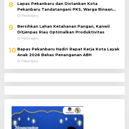
Pekanbaru Tandatangani PKS, Warga Binaan
Dibekali Keterampilan Peternakan Ayam Petelur
Di Pekanbaru
9
Bersihkan Lahan Ketahanan Pangan, Kanwil
Ditjenpas Riau Optimalkan Produktivitas
Di Pekanbaru
10
Bapas Pekanbaru Hadiri Rapat Kerja Kota Layak
Anak 2026 Bahas Penanganan ABH
Di Pekanbaru