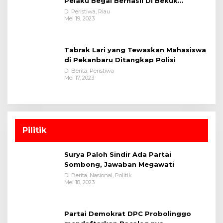
Pelaku Begal Berhasil Di Bekuk
Satreskrim Polres Kuansing
Di Peristiwa, Riau
Mei 19, 2023
Tabrak Lari yang Tewaskan Mahasiswa
di Pekanbaru Ditangkap Polisi
Di Berita, Peristiwa
Mei 17, 2023
Pilitik
Surya Paloh Sindir Ada Partai
Sombong, Jawaban Megawati
Di Berita, Nasional, Politik
Mei 18, 2023
Partai Demokrat DPC Probolinggo