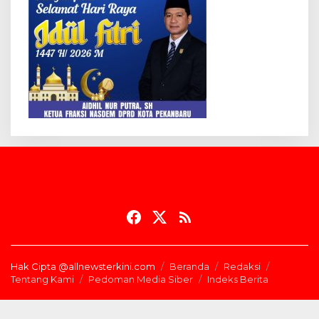
Hak Cipta @allnewsterkini.com
Beranda
Redaksi
Tentang Kami
Pedoman Media Siber
Indeks Berita