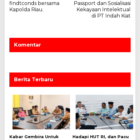
v
findtconds bersama
Passport dan Sosialisasi
Kapolda Riau.
Kekayaan Intelektual
i
di PT Indah Kiat
g
a
s
Komentar
i
p
o
s
Berita Terbaru
‎Kabar Gembira Untuk
Hadapi HUT RI, dan Pacu