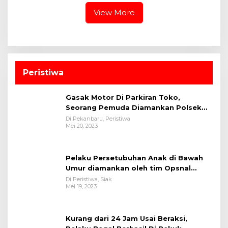
View More
Peristiwa
Gasak Motor Di Parkiran Toko,
Seorang Pemuda Diamankan Polsek
Bukit Raya
Di Pekanbaru, Peristiwa
Mei 20, 2023
Pelaku Persetubuhan Anak di Bawah
Umur diamankan oleh tim Opsnal
Polsek Tualang-Polres Siak-Polda Riau
Di Peristiwa, Siak
Mei 19, 2023
Kurang dari 24 Jam Usai Beraksi,