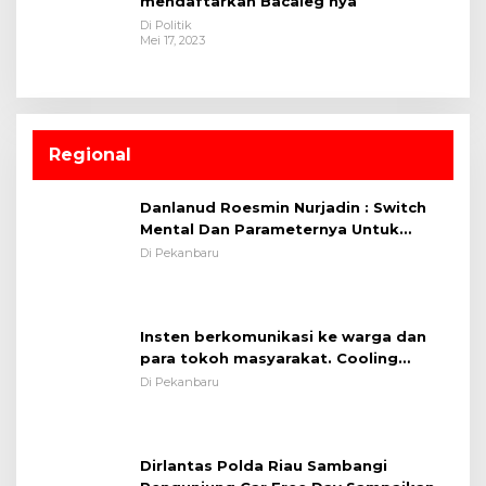
mendaftarkan Bacaleg nya
Di Politik
Mei 17, 2023
Regional
Danlanud Roesmin Nurjadin : Switch
Mental Dan Parameternya Untuk
Melaksanakan ✈
Di Pekanbaru
Insten berkomunikasi ke warga dan
para tokoh masyarakat. Cooling
System OMP LK ²024 Polsek Rumbai,
Di Pekanbaru
Kapolsek Iptu SAID ; Tekankan
Pentingnya Memelihara dan Menjaga
Situasi Kondusif
Dirlantas Polda Riau Sambangi
Pengunjung Car Free Day Sampaikan
Pesan Edukasi Kamtibmas &
Di Pekanbaru