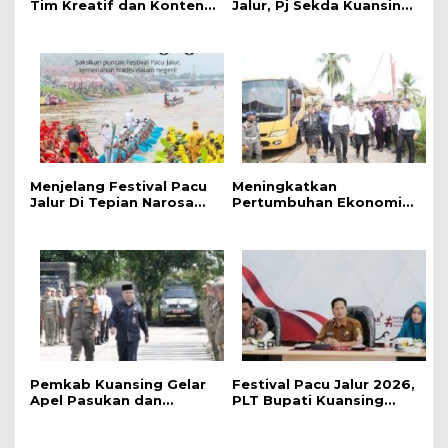
Tim Kreatif dan Konten
Jalur, Pj Sekda Kuansing
Kreator, Festival Pacu
Kumpulkan Camat Se-
Jalur Nasional 2026
Kabupaten Kuansing
Adakan Lomba Foto dan
Video Pacu Jalur
Menjelang Festival Pacu
Meningkatkan
Jalur Di Tepian Narosa
Pertumbuhan Ekonomi
2026, Ketua Panitia
dan Event Pacu Jalur
Pelaksana Mengatakan
Tahunan, Menteri
Sudah 59 Buah Jalur Yang
Pekerjaan Umum (PU)
Mendaftar
Mengkaji Rancangan
Pembangunan Jalan Tol
Kuansing – Pekanbaru
Pemkab Kuansing Gelar
Festival Pacu Jalur 2026,
Apel Pasukan dan
PLT Bupati Kuansing
Perkuat Kesiapan
Segara Aktifkan Kembali
Pengamanan Pacu Jalur
Sponsor Jalur
2026