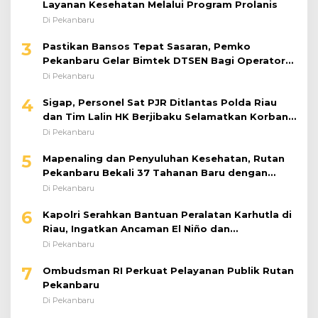
Di Pekanbaru
3
Pastikan Bansos Tepat Sasaran, Pemko
Pekanbaru Gelar Bimtek DTSEN Bagi Operator
Puskessos
Di Pekanbaru
4
Sigap, Personel Sat PJR Ditlantas Polda Riau
dan Tim Lalin HK Berjibaku Selamatkan Korban
Kecelakaan di Tol Pekanbaru–Dumai
Di Pekanbaru
5
Mapenaling dan Penyuluhan Kesehatan, Rutan
Pekanbaru Bekali 37 Tahanan Baru dengan
Edukasi TBC, HIV, dan Bahaya Narkoba
Di Pekanbaru
6
Kapolri Serahkan Bantuan Peralatan Karhutla di
Riau, Ingatkan Ancaman El Niño dan
Prioritaskan Pencegahan
Di Pekanbaru
7
Ombudsman RI Perkuat Pelayanan Publik Rutan
Pekanbaru
Di Pekanbaru
8
Lapas Pekanbaru dan Distankan Kota