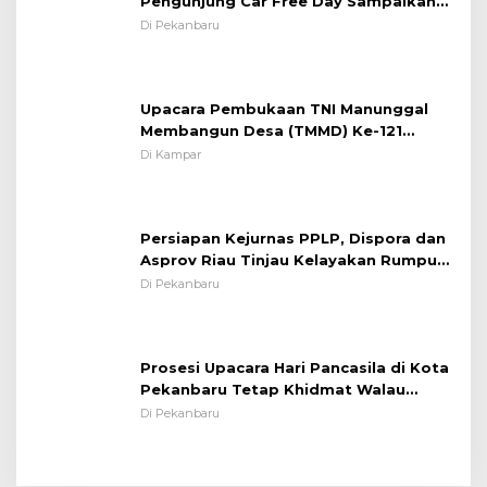
Kamseltibcarlantas
Upacara Pembukaan TNI Manunggal
Membangun Desa (TMMD) Ke-121
Kodim 0313/KPR Tahun 2024) ?
Di Kampar
Persiapan Kejurnas PPLP, Dispora dan
Asprov Riau Tinjau Kelayakan Rumput
Lapangan Sepakbola
Di Pekanbaru
Prosesi Upacara Hari Pancasila di Kota
Pekanbaru Tetap Khidmat Walau
Dalam Ruangan
Di Pekanbaru