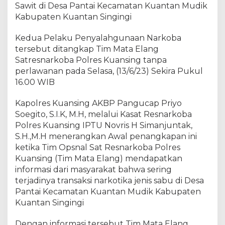
s
Sawit di Desa Pantai Kecamatan Kuantan Mudik
K
Kabupaten Kuantan Singingi
e
m
Kedua Pelaku Penyalahgunaan Narkoba
b
tersebut ditangkap Tim Mata Elang
a
Satresnarkoba Polres Kuansing tanpa
l
perlawanan pada Selasa, (13/6/23) Sekira Pukul
i
16.00 WIB
D
i
Kapolres Kuansing AKBP Pangucap Priyo
c
Soegito, S.I.K, M.H, melalui Kasat Resnarkoba
i
Polres Kuansing IPTU Novris H Simanjuntak,
d
u
S.H.,M.H menerangkan Awal penangkapan ini
k
ketika Tim Opsnal Sat Resnarkoba Polres
T
Kuansing (Tim Mata Elang) mendapatkan
i
informasi dari masyarakat bahwa sering
m
terjadinya transaksi narkotika jenis sabu di Desa
M
Pantai Kecamatan Kuantan Mudik Kabupaten
a
Kuantan Singingi
t
a
Dengan informasi tersebut Tim Mata Elang