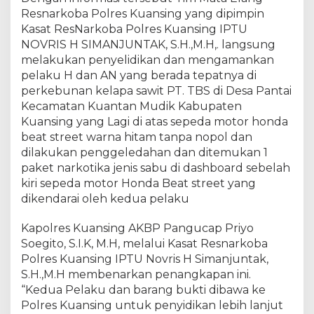
E
Resnarkoba Polres Kuansing yang dipimpin
l
Kasat ResNarkoba Polres Kuansing IPTU
a
n
NOVRIS H SIMANJUNTAK, S.H.,M.H,. langsung
g
melakukan penyelidikan dan mengamankan
S
pelaku H dan AN yang berada tepatnya di
a
perkebunan kelapa sawit PT. TBS di Desa Pantai
t
Kecamatan Kuantan Mudik Kabupaten
r
Kuansing yang Lagi di atas sepeda motor honda
e
beat street warna hitam tanpa nopol dan
s
dilakukan penggeledahan dan ditemukan 1
n
paket narkotika jenis sabu di dashboard sebelah
a
kiri sepeda motor Honda Beat street yang
r
k
dikendarai oleh kedua pelaku
o
b
Kapolres Kuansing AKBP Pangucap Priyo
a
Soegito, S.I.K, M.H, melalui Kasat Resnarkoba
P
Polres Kuansing IPTU Novris H Simanjuntak,
o
S.H.,M.H membenarkan penangkapan ini.
l
“Kedua Pelaku dan barang bukti dibawa ke
r
Polres Kuansing untuk penyidikan lebih lanjut
e