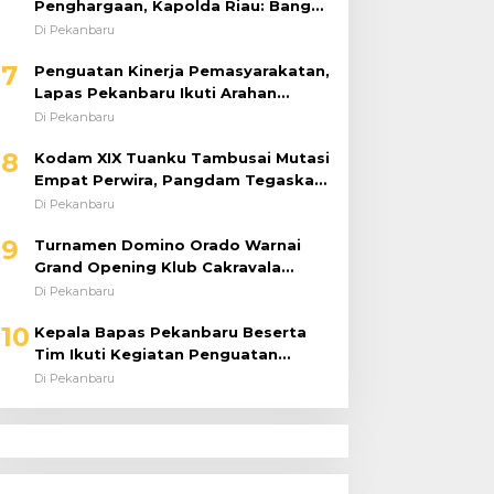
Penghargaan, Kapolda Riau: Bangun
Kepercayaan Publik dengan Karya
Di Pekanbaru
Nyata
7
Penguatan Kinerja Pemasyarakatan,
Lapas Pekanbaru Ikuti Arahan
Dirjenpas Secara Virtual
Di Pekanbaru
8
Kodam XIX Tuanku Tambusai Mutasi
Empat Perwira, Pangdam Tegaskan
Regenerasi untuk Perkuat Kinerja
Di Pekanbaru
Satuan
9
Turnamen Domino Orado Warnai
Grand Opening Klub Cakravala
Pekanbaru
Di Pekanbaru
10
Kepala Bapas Pekanbaru Beserta
Tim Ikuti Kegiatan Penguatan
Tugas dan Fungsi serta Paparan
Di Pekanbaru
Penempatan WBP ke Lapas Terbuka