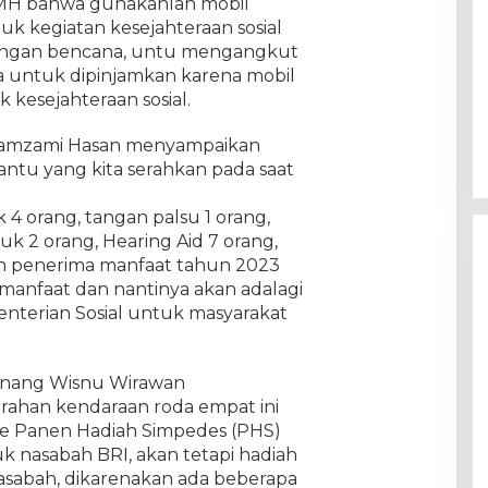
H.MH bahwa gunakanlah mobil
k kegiatan kesejahteraan sosial
langan bencana, untu mengangkut
a untuk dipinjamkan karena mobil
 kesejahteraan sosial.
 Zamzami Hasan menyampaikan
ntu yang kita serahkan pada saat
 4 orang, tangan palsu 1 orang,
ruk 2 orang, Hearing Aid 7 orang,
ah penerima manfaat tahun 2023
manfaat dan nantinya akan adalagi
enterian Sosial untuk masyarakat
inang Wisnu Wirawan
ahan kendaraan roda empat ini
e Panen Hadiah Simpedes (PHS)
k nasabah BRI, akan tetapi hadiah
nasabah, dikarenakan ada beberapa