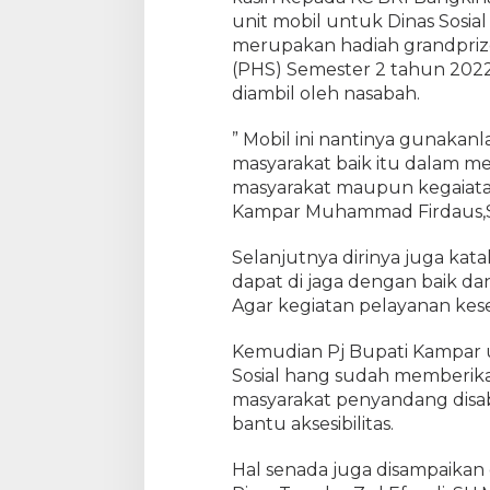
a
unit mobil untuk Dinas Sosi
h
merupakan hadiah grandpriz
k
(PHS) Semester 2 tahun 2022
a
diambil oleh nasabah.
n
1
U
” Mobil ini nantinya gunakanl
n
masyarakat baik itu dalam me
i
masyarakat maupun kegaiatan 
t
Kampar Muhammad Firdaus
M
o
Selanjutnya dirinya juga kata
b
dapat di jaga dengan baik dan
i
Agar kegiatan pelayanan kesej
l
k
Kemudian Pj Bupati Kampar u
e
Sosial hang sudah memberik
D
masyarakat penyandang disab
i
n
bantu aksesibilitas.
s
o
Hal senada juga disampaikan o
s