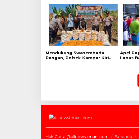
Mendukung Swasembada
Apel Pa
Pangan, Polsek Kampar Kiri
Lapas B
Hilir Pantau Panen Jagung di
Semang
Lahan PT Yutani Suadiri
Sambut 
Provinsi
Hak Cipta @allnewsterkini.com
Beranda