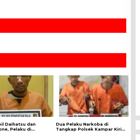
il Daihatsu dan
Dua Pelaku Narkoba di
ne, Pelaku di
Tangkap Polsek Kampar Kiri,
 Polsek Perhentian
Sita 12.07 Gram Sabu-sabu