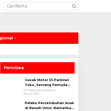
gional
Peristiwa
Gasak Motor Di Parkiran
Toko, Seorang Pemuda
Diamankan Polsek Bukit
Di Pekanbaru, Peristiwa
Mei 20, 2023
Raya
Pelaku Persetubuhan Anak
di Bawah Umur diamankan