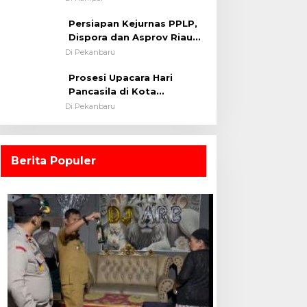
0313/KPR Tahun 2024) ?
Persiapan Kejurnas PPLP,
Dispora dan Asprov Riau
Tinjau Kelayakan Rumput
Di Pekanbaru
Lapangan Sepakbola
Prosesi Upacara Hari
Pancasila di Kota
Pekanbaru Tetap Khidmat
Di Pekanbaru
Walau Dalam Ruangan
Berita Populer