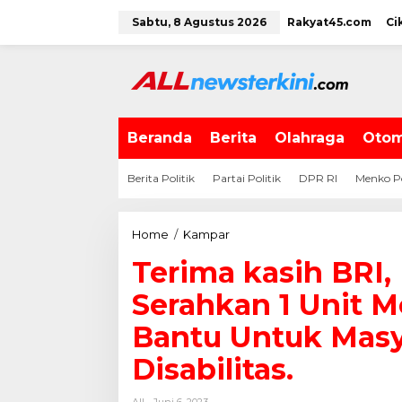
L
Sabtu, 8 Agustus 2026
Rakyat45.com
Ci
e
w
a
t
i
k
e
Beranda
Berita
Olahraga
Otom
k
o
Berita Politik
Partai Politik
DPR RI
Menko P
n
t
e
Home
/
Kampar
T
n
e
Terima kasih BRI,
r
i
Serahkan 1 Unit M
m
a
Bantu Untuk Mas
k
Disabilitas.
a
s
i