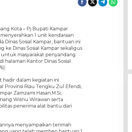
nang Kota – Pj Bupati Kampar
menyerahkan 1 unit kendaraan
 Dinas Sosial Kampar, bantuan ini
ng ke Dinas Sosial Kampar sekaligus
u untuk masyarakat penyandang
 di halaman Kantor Dinas Sosial
6).
 hadir dalam kegiatan ini
al Provinsi Riau Tengku Zul Efendi,
ampar Zamzami Hasan.M.Si,
nang Wisnu Wirawan serta
litas penerima alat bantu dari
hannya menyampaikan terimah
ang yang telah memberi bantuan 1