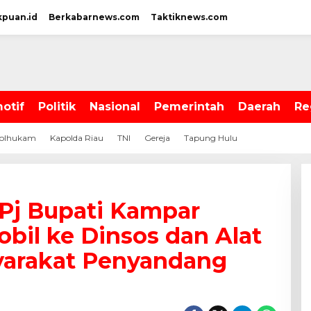
kpuan.id
Berkabarnews.com
Taktiknews.com
otif
Politik
Nasional
Pemerintah
Daerah
Re
olhukam
Kapolda Riau
TNI
Gereja
Tapung Hulu
 Pj Bupati Kampar
obil ke Dinsos dan Alat
yarakat Penyandang