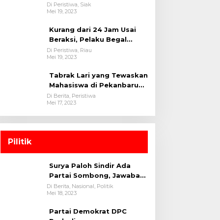
oleh tim Opsnal Polsek
Di Peristiwa, Siak
Mei 19, 2023
Tualang-Polres Siak-Polda
Riau
Kurang dari 24 Jam Usai
Beraksi, Pelaku Begal
Berhasil Di Bekuk
Di Peristiwa, Riau
Mei 19, 2023
Satreskrim Polres
Kuansing
Tabrak Lari yang Tewaskan
Mahasiswa di Pekanbaru
Ditangkap Polisi
Di Berita, Peristiwa
Mei 17, 2023
Pilitik
Surya Paloh Sindir Ada
Partai Sombong, Jawaban
Megawati
Di Berita, Nasional, Politik
Mei 18, 2023
Partai Demokrat DPC