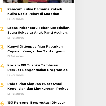
1
Pemcam Kulim Bersama Polsek
Kulim Razia Pekat di Maredan
Di Pekanbaru
2
Lapas Pekanbaru Tebar Kepedulian,
Suara Sukacita Anak Panti Asuhan
Kemuliaan Iringi Bantuan Sosial
Di Pekanbaru
3
Kanwil Ditjenpas Riau Paparkan
Capaian Kinerja dan Tantangan
Pemasyarakatan dalam RDP
Di Pekanbaru
Bersama Komisi XIII DPR RI
4
Kodam XIX Tuanku Tambusai
Perkuat Pengendalian Program dan
Implementasi Doktrin TNI AD
Di Pekanbaru
5
Polda Riau Siapkan Pusat Studi
Kepolisian dan Lingkungan, Perkuat
Green Policing Berbasis Riset
Di Pekanbaru
6
133 Personel Berprestasi Diguyur