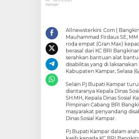
All
Juni 6, 2023
h
Kampar
B
R
I
,
Allnewsterkini. Com | Bangki
P
Mauhammad Firdaus SE, MM 
j
roda empat (Gran Max) kepada
B
berasal dari KC BRI Bangkina
u
serahkan bantuan alat bant
p
disabilitas yang di laksanakan
a
Kabupaten Kampar, Selasa (6/
t
i
Selain Pj Bupati Kampar turut
K
diantaranya Kepala Dinas Sosi
a
m
SH.MH, Kepala Dinas Sosial K
p
Pimpinan Cabang BRI Bangki
a
masyarakat penyandang disabi
r
Dinas Sosial Kampar.
S
e
Pj Bupati Kampar dalam ara
r
kasih kepada KC BRI Bangkin