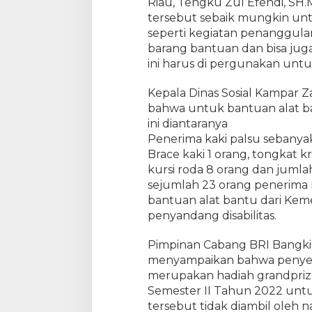
Riau, Tengku Zul Efendi, S
d
tersebut sebaik mungkin untu
a
seperti kegiatan penanggu
n
barang bantuan dan bisa jug
A
ini harus di pergunakan untuk
l
a
Kepala Dinas Sosial Kampar
t
bahwa untuk bantuan alat ba
B
ini diantaranya
a
n
Penerima kaki palsu sebanyak
t
Brace kaki 1 orang, tongkat k
u
kursi roda 8 orang dan juml
U
sejumlah 23 orang penerima 
n
bantuan alat bantu dari Kem
t
penyandang disabilitas.
u
k
Pimpinan Cabang BRI Bangk
M
menyampaikan bahwa penyer
a
merupakan hadiah grandpriz
s
Semester II Tahun 2022 untu
y
a
tersebut tidak diambil oleh 