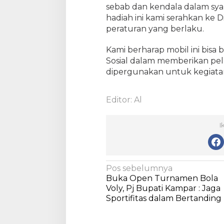
r
sebab dan kendala dalam sya
a
hadiah ini kami serahkan ke Di
k
peraturan yang berlaku.
a
t
Kami berharap mobil ini bis
P
Sosial dalam memberikan pel
e
dipergunakan untuk kegiatan 
n
y
a
Editor: Al
n
d
a
I
n
g
D
i
N
Pos sebelumnya
s
Buka Open Turnamen Bola
a
a
Voly, Pj Bupati Kampar : Jaga
v
b
Sportifitas dalam Bertanding
i
i
l