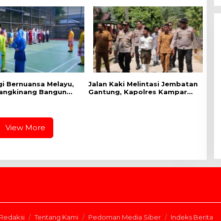
gi Bernuansa Melayu,
Jalan Kaki Melintasi Jembatan
angkinang Bangun
Gantung, Kapolres Kampar
at Kebersamaan
Cek Kesiapan Lokasi
HUT RI dan HUT
Ekspedisi Merah Putih Presisi
 Riau
View More
Redaksi
Tentang Kami
Pedoman Media Siber
Indeks Berita