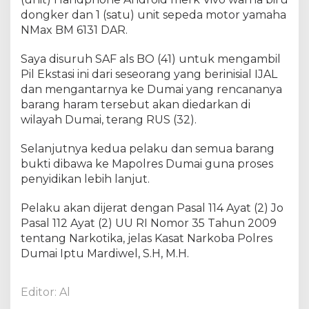
r
dongker dan 1 (satu) unit sepeda motor yamaha
k
NMax BM 6131 DAR.
o
t
Saya disuruh SAF als BO (41) untuk mengambil
i
k
Pil Ekstasi ini dari seseorang yang berinisial IJAL
a
dan mengantarnya ke Dumai yang rencananya
b
barang haram tersebut akan diedarkan di
u
wilayah Dumai, terang RUS (32).
k
a
Selanjutnya kedua pelaku dan semua barang
n
bukti dibawa ke Mapolres Dumai guna proses
t
penyidikan lebih lanjut.
a
n
Pelaku akan dijerat dengan Pasal 114 Ayat (2) Jo
a
Pasal 112 Ayat (2) UU RI Nomor 35 Tahun 2009
m
tentang Narkotika, jelas Kasat Narkoba Polres
a
n
Dumai Iptu Mardiwel, S.H, M.H.
j
e
Editor: Al
n
i