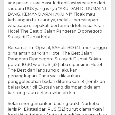
ada pesan suara masuk di aplikasi Whasapp dari
P
saudara RUS yang isinya *AKU DAH DI DUMAI NI
e
l
BANG, KEMANO ARAH AKU NI*. Tidak mau
a
kehilangan buruannya, melalui percakapan
k
whatsapp disepakati bertemu di lokasi parkiran
u
Hotel The Best di Jalan Pangeran Diponegoro
p
Sukajadi Dumai Kota.
e
n
Bersama Tim Opsnal, SAF als BO (41) menunggu
y
di halaman parkiran Hotel The Best Jalan
a
Pangeran Diponegoro Sukajadi Dumai. Sekira
l
pukul 10.30 wib RUS (32) tiba diparkiran Hotel
a
The Best dan langsung dilakukan
h
g
penangkapan. Pada saat dilakukan
u
penggeledahan badan ditemukan 19 (sembilan
n
belas) butir pil Ekstasi yang disimpan didalam
a
kantong saku celana sebelah kiri.
a
n
Selain mengamankan barang bukti Narkoba
N
jenis Pil Ekstasi dari RUS (32) turut diamankan 1
a
(unit) Handphone Android merk Vivo warna biru