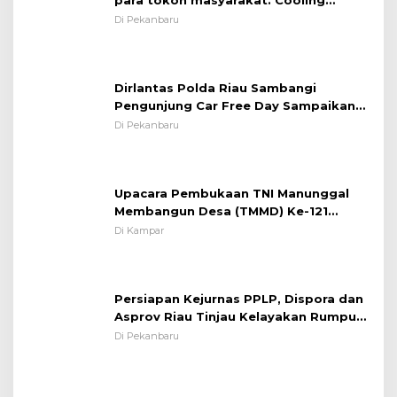
System OMP LK ²024 Polsek Rumbai,
Di Pekanbaru
Kapolsek Iptu SAID ; Tekankan
Pentingnya Memelihara dan Menjaga
Situasi Kondusif
Dirlantas Polda Riau Sambangi
Pengunjung Car Free Day Sampaikan
Pesan Edukasi Kamtibmas &
Di Pekanbaru
Kamseltibcarlantas
Upacara Pembukaan TNI Manunggal
Membangun Desa (TMMD) Ke-121
Kodim 0313/KPR Tahun 2024) ?
Di Kampar
Persiapan Kejurnas PPLP, Dispora dan
Asprov Riau Tinjau Kelayakan Rumput
Lapangan Sepakbola
Di Pekanbaru