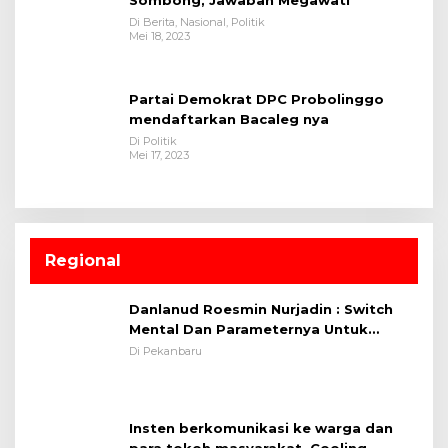
Di Berita, Nasional, Politik
Mei 18, 2023
Partai Demokrat DPC Probolinggo
mendaftarkan Bacaleg nya
Di Politik
Mei 17, 2023
Regional
Danlanud Roesmin Nurjadin : Switch
Mental Dan Parameternya Untuk
Melaksanakan ✈
Di Pekanbaru
Insten berkomunikasi ke warga dan
para tokoh masyarakat. Cooling