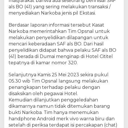
masyarakat bahwa ada seseorang berinisial SAF
s
i
als BO (41) yang sering melakukan transaksi /
l
menyediakan Narkoba jenis pil Ekstasi.
M
e
Berdasar laporan informasi tersebut Kasat
r
Narkoba memerintahkan Tim Opsnal untuk
i
melakukan penyelidikan dilapangan untuk
n
mencari keberadaan SAF als BO. Dari hasil
g
penyelidikan didapat bahwa pelaku SAF als BO
k
(41) berada di Dumai menginap di Hotel Cititel
u
tepatnya di kamar nomor 320.
s
2
Selanjutnya Kamis 25 Mei 2023 sekira pukul
(
d
05.30 wib Tim Opsnal langsung melakukan
u
penangkapan terhadap pelaku dengan
a
disaksikan oleh pegawai Hotel.
)
Kemudian dilanjutkan penggeledahan
o
dikamarnya namun tidak ditemukan barang
r
bukti Narkoba. Tim hanya menemukan
a
handphone Android merk vivo warna biru dan
n
setelah di periksa terdapat isi percakapan (chat)
g