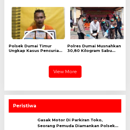
Beras SPHP Terdistribusi
Nasional Ketahanan
untuk Masyarakat
Pangan Kuartal II Tahun
2026
Polsek Dumai Timur
Polres Dumai Musnahkan
Ungkap Kasus Pencurian
30,80 Kilogram Sabu
Perhiasan Emas, Pelaku
Jaringan Internasional,
Berhasil Diamankan
Selamatkan Lebih dari
Kurang dari Sehari
155 Ribu Jiwa
View More
Peristiwa
Gasak Motor Di Parkiran Toko,
Seorang Pemuda Diamankan Polsek