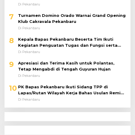
Perkuat Kinerja Satuan
Di Pekanbaru
7
Turnamen Domino Orado Warnai Grand Opening
Klub Cakravala Pekanbaru
Di Pekanbaru
8
Kepala Bapas Pekanbaru Beserta Tim Ikuti
Kegiatan Penguatan Tugas dan Fungsi serta
Paparan Penempatan WBP ke Lapas Terbuka
Di Pekanbaru
9
Apresiasi dan Terima Kasih untuk Polantas,
Tetap Mengabdi di Tengah Guyuran Hujan
Di Pekanbaru
10
PK Bapas Pekanbaru Ikuti Sidang TPP di
Lapas/Rutan Wilayah Kerja Bahas Usulan Remisi
Umum Jelang Hari Kemerdekaan
Di Pekanbaru