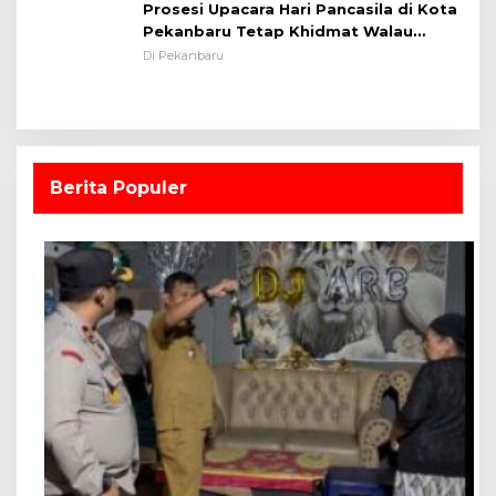
Prosesi Upacara Hari Pancasila di Kota
Pekanbaru Tetap Khidmat Walau
Dalam Ruangan
Di Pekanbaru
Berita Populer