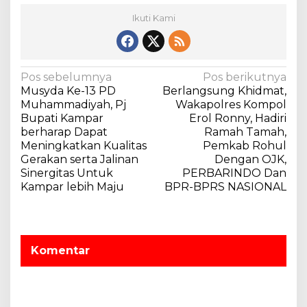
s
Ikuti Kami
P
i
l
E
N
Pos sebelumnya
Pos berikutnya
k
Musyda Ke-13 PD
Berlangsung Khidmat,
s
a
Muhammadiyah, Pj
Wakapolres Kompol
t
v
Bupati Kampar
Erol Ronny, Hadiri
a
berharap Dapat
Ramah Tamah,
i
s
Meningkatkan Kualitas
Pemkab Rohul
i
g
Gerakan serta Jalinan
Dengan OJK,
a
Sinergitas Untuk
PERBARINDO Dan
Kampar lebih Maju
BPR-BPRS NASIONAL
s
i
p
o
Komentar
s