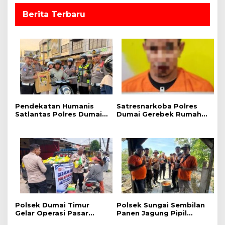
Berita Terbaru
Pendekatan Humanis
Satresnarkoba Polres
Satlantas Polres Dumai,
Dumai Gerebek Rumah
Kampanye Keselamatan
Pengedar Shabu di bukit
Berlalu Lintas Hadirkan
Kapur, Delapan Paket
Edukasi Langsung di
Shabu dan Alat
Tengah Masyarakat
Transaksi Diamankan
Polsek Dumai Timur
Polsek Sungai Sembilan
Gelar Operasi Pasar
Panen Jagung Pipil
Pangan Murah, 1 Ton
Dukung Program