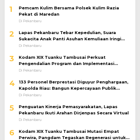
1
Pemcam Kulim Bersama Polsek Kulim Razia
Pekat di Maredan
Di Pekanbaru
2
Lapas Pekanbaru Tebar Kepedulian, Suara
Sukacita Anak Panti Asuhan Kemuliaan Iringi
Bantuan Sosial
Di Pekanbaru
3
Kodam XIX Tuanku Tambusai Perkuat
Pengendalian Program dan Implementasi
Doktrin TNI AD
Di Pekanbaru
4
133 Personel Berprestasi Diguyur Penghargaan,
Kapolda Riau: Bangun Kepercayaan Publik
dengan Karya Nyata
Di Pekanbaru
5
Penguatan Kinerja Pemasyarakatan, Lapas
Pekanbaru Ikuti Arahan Dirjenpas Secara Virtual
Di Pekanbaru
6
Kodam XIX Tuanku Tambusai Mutasi Empat
Perwira, Pangdam Tegaskan Regenerasi untuk