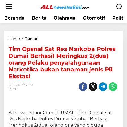
L
e
w
Beranda
Berita
Olahraga
Otomotif
Politi
a
t
i
k
Home
/
Dumai
T
e
i
k
Tim Opsnal Sat Res Narkoba Polres
m
o
Dumai Berhasil Meringkus 2(dua)
O
n
p
orang Pelaku penyalahgunaan
t
s
Narkotika bukan tanaman jenis Pil
e
n
Ekstasi
n
a
l
All
Mei 27, 2023
Dumai
S
a
t
R
Allnewsterkini. Com | DUMAI – Tim Opsnal Sat
e
s
Res Narkoba Polres Dumai Kembali Berhasil
N
Meringkus 2(dua) orang pria yang diduga