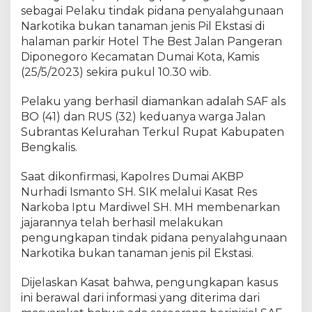
a
sebagai Pelaku tindak pidana penyalahgunaan
r
Narkotika bukan tanaman jenis Pil Ekstasi di
k
halaman parkir Hotel The Best Jalan Pangeran
o
Diponegoro Kecamatan Dumai Kota, Kamis
b
(25/5/2023) sekira pukul 10.30 wib.
a
P
Pelaku yang berhasil diamankan adalah SAF als
o
BO (41) dan RUS (32) keduanya warga Jalan
l
Subrantas Kelurahan Terkul Rupat Kabupaten
r
e
Bengkalis.
s
D
Saat dikonfirmasi, Kapolres Dumai AKBP
u
Nurhadi Ismanto SH. SIK melalui Kasat Res
m
Narkoba Iptu Mardiwel SH. MH membenarkan
a
jajarannya telah berhasil melakukan
i
pengungkapan tindak pidana penyalahgunaan
B
Narkotika bukan tanaman jenis pil Ekstasi.
e
r
Dijelaskan Kasat bahwa, pengungkapan kasus
h
ini berawal dari informasi yang diterima dari
a