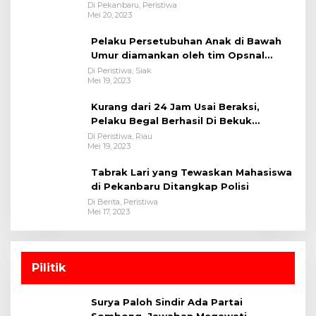
Bukit Raya
Di Pekanbaru, Peristiwa
Mei 20, 2023
Pelaku Persetubuhan Anak di Bawah
Umur diamankan oleh tim Opsnal
Polsek Tualang-Polres Siak-Polda Riau
Di Peristiwa, Siak
Mei 19, 2023
Kurang dari 24 Jam Usai Beraksi,
Pelaku Begal Berhasil Di Bekuk
Satreskrim Polres Kuansing
Di Peristiwa, Riau
Mei 19, 2023
Tabrak Lari yang Tewaskan Mahasiswa
di Pekanbaru Ditangkap Polisi
Di Berita, Peristiwa
Mei 17, 2023
Pilitik
Surya Paloh Sindir Ada Partai
Sombong, Jawaban Megawati