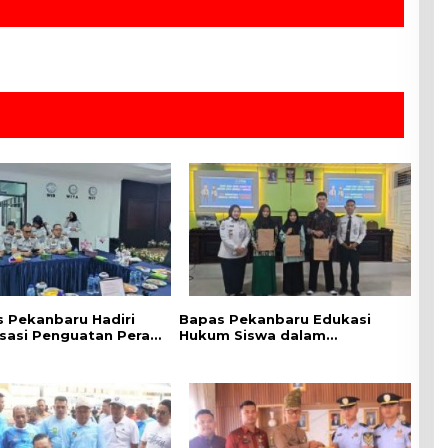
 Pekanbaru Hadiri
Bapas Pekanbaru Edukasi
isasi Penguatan Peran
Hukum Siswa dalam
Penyuluh Hukum
Kampanye Perlindungan
Keadilan Restoratif
Perempuan dan Anak