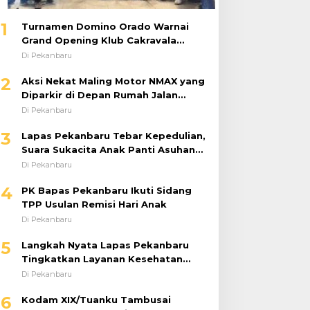
1
Turnamen Domino Orado Warnai
Grand Opening Klub Cakravala
Pekanbaru
Di Pekanbaru
2
Aksi Nekat Maling Motor NMAX yang
Diparkir di Depan Rumah Jalan
Tiung Raib Dicuri : Korban Minta
Di Pekanbaru
Pelaku Ditangkap Pihak Kepolisian
3
Lapas Pekanbaru Tebar Kepedulian,
Suara Sukacita Anak Panti Asuhan
Kemuliaan Iringi Bantuan Sosial
Di Pekanbaru
4
PK Bapas Pekanbaru Ikuti Sidang
TPP Usulan Remisi Hari Anak
Di Pekanbaru
5
Langkah Nyata Lapas Pekanbaru
Tingkatkan Layanan Kesehatan
Melalui Program Prolanis
Di Pekanbaru
6
Kodam XIX/Tuanku Tambusai