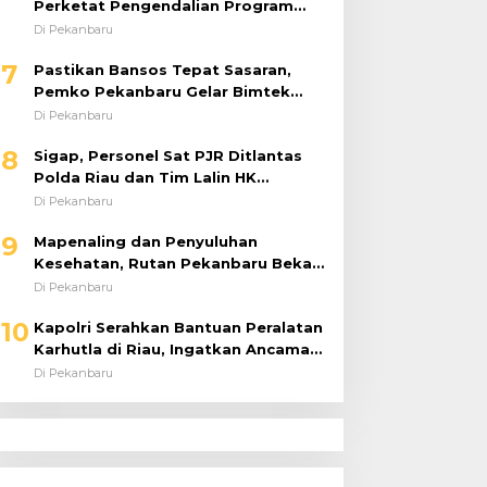
Perketat Pengendalian Program
dan Anggaran 2026, Pastikan
Di Pekanbaru
Kinerja Tepat Sasaran
7
Pastikan Bansos Tepat Sasaran,
Pemko Pekanbaru Gelar Bimtek
DTSEN Bagi Operator Puskessos
Di Pekanbaru
8
Sigap, Personel Sat PJR Ditlantas
Polda Riau dan Tim Lalin HK
Berjibaku Selamatkan Korban
Di Pekanbaru
Kecelakaan di Tol Pekanbaru–Dumai
9
Mapenaling dan Penyuluhan
Kesehatan, Rutan Pekanbaru Bekali
37 Tahanan Baru dengan Edukasi
Di Pekanbaru
TBC, HIV, dan Bahaya Narkoba
10
Kapolri Serahkan Bantuan Peralatan
Karhutla di Riau, Ingatkan Ancaman
El Niño dan Prioritaskan
Di Pekanbaru
Pencegahan