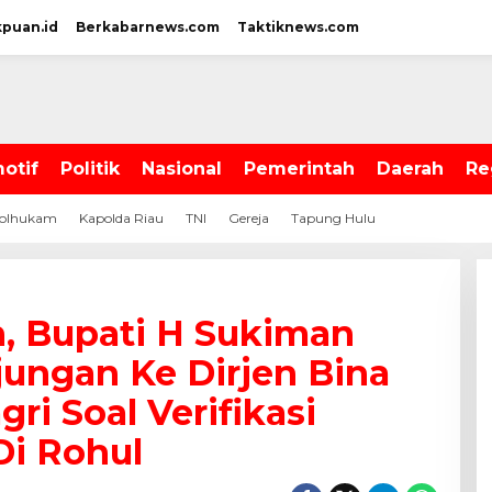
kpuan.id
Berkabarnews.com
Taktiknews.com
otif
Politik
Nasional
Pemerintah
Daerah
Re
olhukam
Kapolda Riau
TNI
Gereja
Tapung Hulu
, Bupati H Sukiman
ungan Ke Dirjen Bina
i Soal Verifikasi
i Rohul