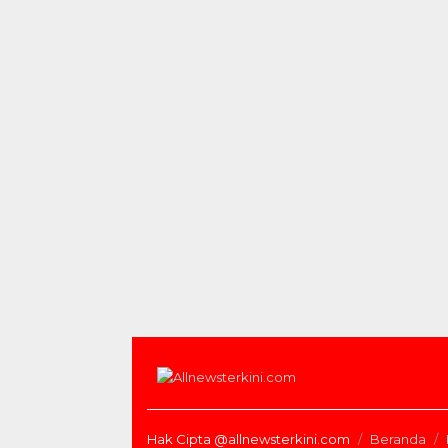
Hak Cipta @allnewsterkini.com
Beranda