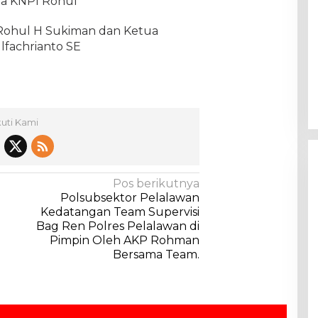
ua KNPI Rohul
Rohul H Sukiman dan Ketua
fachrianto SE
kuti Kami
Pos berikutnya
Polsubsektor Pelalawan
Kedatangan Team Supervisi
Bag Ren Polres Pelalawan di
Pimpin Oleh AKP Rohman
Bersama Team.