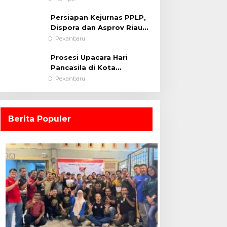
0313/KPR Tahun 2024) ?
Persiapan Kejurnas PPLP,
Dispora dan Asprov Riau
Tinjau Kelayakan Rumput
Di Pekanbaru
Lapangan Sepakbola
Prosesi Upacara Hari
Pancasila di Kota
Pekanbaru Tetap Khidmat
Di Pekanbaru
Walau Dalam Ruangan
Berita Populer