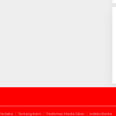
Redaksi
Tentang Kami
Pedoman Media Siber
Indeks Berita