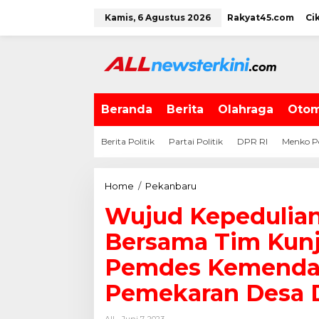
L
Kamis, 6 Agustus 2026
Rakyat45.com
Ci
e
w
a
t
i
k
e
Beranda
Berita
Olahraga
Otom
k
o
Berita Politik
Partai Politik
DPR RI
Menko P
n
t
e
Home
/
Pekanbaru
W
n
u
Wujud Kepedulian
j
u
Bersama Tim Kunj
d
K
Pemdes Kemendagr
e
Pemekaran Desa D
p
e
d