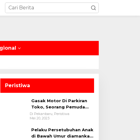
gional
Peristiwa
Gasak Motor Di Parkiran
Toko, Seorang Pemuda
Diamankan Polsek Bukit
Di Pekanbaru, Peristiwa
Mei 20, 2023
Raya
Pelaku Persetubuhan Anak
di Bawah Umur diamankan