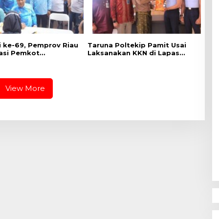
di ke-69, Pemprov Riau
Taruna Poltekip Pamit Usai
asi Pemkot
Laksanakan KKN di Lapas
ru Gelar CKG di
Pekanbaru
 Utama
View More