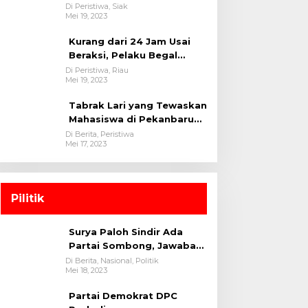
oleh tim Opsnal Polsek
Di Peristiwa, Siak
Mei 19, 2023
Tualang-Polres Siak-Polda
Riau
Kurang dari 24 Jam Usai
Beraksi, Pelaku Begal
Berhasil Di Bekuk
Di Peristiwa, Riau
Mei 19, 2023
Satreskrim Polres
Kuansing
Tabrak Lari yang Tewaskan
Mahasiswa di Pekanbaru
Ditangkap Polisi
Di Berita, Peristiwa
Mei 17, 2023
Pilitik
Surya Paloh Sindir Ada
Partai Sombong, Jawaban
Megawati
Di Berita, Nasional, Politik
Mei 18, 2023
Partai Demokrat DPC