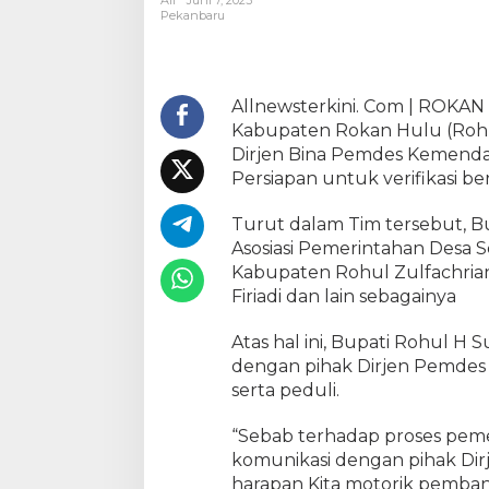
All
Juni 7, 2023
u
Pekanbaru
l
i
a
n
Allnewsterkini. Com | ROKA
,
Kabupaten Rokan Hulu (Rohul
B
Dirjen Bina Pemdes Kemenda
u
Persiapan untuk verifikasi be
p
a
Turut dalam Tim tersebut, B
t
Asosiasi Pemerintahan Desa 
i
Kabupaten Rohul Zulfachrian
H
Firiadi dan lain sebagainya
S
u
Atas hal ini, Bupati Rohul 
k
i
dengan pihak Dirjen Pemdes 
m
serta peduli.
a
n
“Sebab terhadap proses pem
B
komunikasi dengan pihak Di
e
harapan Kita motorik pemban