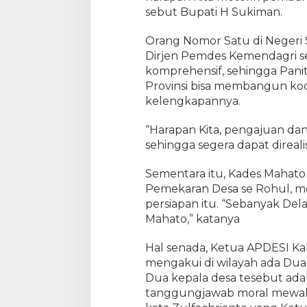
r
sebut Bupati H Sukiman.
s
a
Orang Nomor Satu di Negeri S
m
Dirjen Pemdes Kemendagri se
a
komprehensif, sehingga Panit
T
Provinsi bisa membangun koo
i
m
kelengkapannya.
K
u
“Harapan Kita, pengajuan dan 
n
sehingga segera dapat direali
j
u
Sementara itu, Kades Mahato 
n
Pemekaran Desa se Rohul, m
g
persiapan itu. “Sebanyak Del
a
Mahato,” katanya
n
K
Hal senada, Ketua APDESI Ka
e
mengakui di wilayah ada Dua
D
Dua kepala desa tesebut ada
i
r
tanggungjawab moral mewakil
j