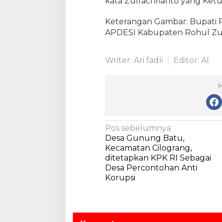
kata Zulfachrianto yang Ket
e
n
Keterangan Gambar: Bupati 
B
APDESI Kabupaten Rohul Zul
i
n
a
Writer: Ari fadli
Editor: Al
P
e
I
m
d
e
s
N
Pos sebelumnya
K
Desa Gunung Batu,
e
a
Kecamatan Cilograng,
m
v
ditetapkan KPK RI Sebagai
e
Desa Percontohan Anti
n
i
Korupsi
d
g
a
a
g
r
s
i