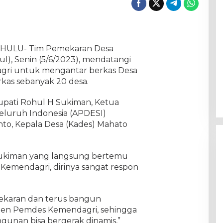
N HULU- Tim Pemekaran Desa
), Senin (5/6/2023), mendatangi
gri untuk mengantar berkas Desa
rkas sebanyak 20 desa.
upati Rohul H Sukiman, Ketua
Seluruh Indonesia (APDESI)
to, Kepala Desa (Kades) Mahato
H Sukiman yang langsung bertemu
Kemendagri, dirinya sangat respon
ekaran dan terus bangun
rjen Pemdes Kemendagri, sehingga
gunan bisa bergerak dinamis,”