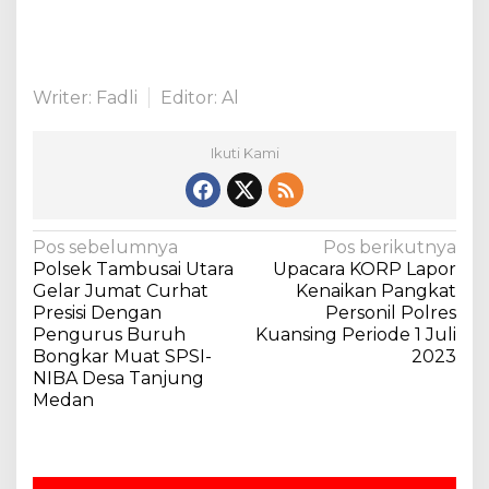
s
y
a
r
a
Writer: Fadli
Editor: Al
k
a
Ikuti Kami
t
D
e
s
N
a
Pos sebelumnya
Pos berikutnya
P
Polsek Tambusai Utara
Upacara KORP Lapor
a
a
Gelar Jumat Curhat
Kenaikan Pangkat
v
s
Presisi Dengan
Personil Polres
i
Pengurus Buruh
Kuansing Periode 1 Juli
i
r
Bongkar Muat SPSI-
2023
g
U
NIBA Desa Tanjung
a
t
Medan
a
s
m
i
a