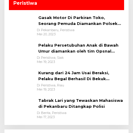
Peristiwa
Gasak Motor Di Parkiran Toko,
Seorang Pemuda Diamankan Polsek
Bukit Raya
Di Pekanbaru, Peristiwa
Mei 20, 2023
Pelaku Persetubuhan Anak di Bawah
Umur diamankan oleh tim Opsnal
Polsek Tualang-Polres Siak-Polda Riau
Di Peristiwa, Siak
Mei 19, 2023
Kurang dari 24 Jam Usai Beraksi,
Pelaku Begal Berhasil Di Bekuk
Satreskrim Polres Kuansing
Di Peristiwa, Riau
Mei 19, 2023
Tabrak Lari yang Tewaskan Mahasiswa
di Pekanbaru Ditangkap Polisi
Di Berita, Peristiwa
Mei 17, 2023