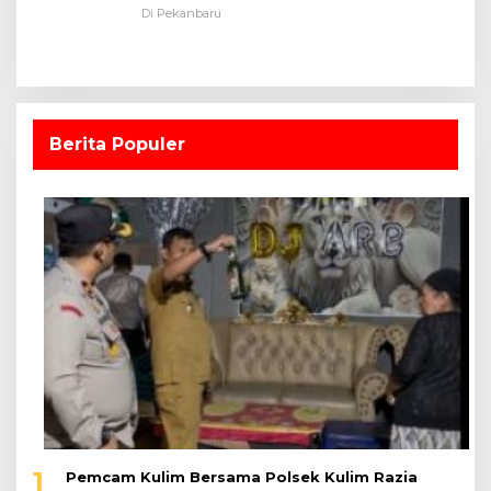
Dalam Ruangan
Di Pekanbaru
Berita Populer
1
Pemcam Kulim Bersama Polsek Kulim Razia