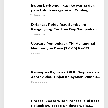
Insten berkomunikasi ke warga dan
para tokoh masyarakat. Cooling
System OMP LK ²024 Polsek Rumbai,
Di Pekanbaru
Kapolsek Iptu SAID ; Tekankan
Dirlantas Polda Riau Sambangi
Pentingnya Memelihara dan Menjaga
Pengunjung Car Free Day Sampaikan
Situasi Kondusif
Pesan Edukasi Kamtibmas &
Di Pekanbaru
Kamseltibcarlantas
Upacara Pembukaan TNI Manunggal
Membangun Desa (TMMD) Ke-121
Kodim 0313/KPR Tahun 2024) ?
Di Kampar
Persiapan Kejurnas PPLP, Dispora dan
Asprov Riau Tinjau Kelayakan Rumput
Lapangan Sepakbola
Di Pekanbaru
Prosesi Upacara Hari Pancasila di Kota
Pekanbaru Tetap Khidmat Walau