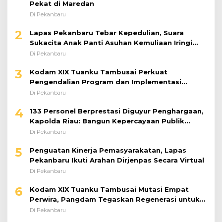
Pekat di Maredan
Di Pekanbaru
2
Lapas Pekanbaru Tebar Kepedulian, Suara
Sukacita Anak Panti Asuhan Kemuliaan Iringi
Bantuan Sosial
Di Pekanbaru
3
Kodam XIX Tuanku Tambusai Perkuat
Pengendalian Program dan Implementasi
Doktrin TNI AD
Di Pekanbaru
4
133 Personel Berprestasi Diguyur Penghargaan,
Kapolda Riau: Bangun Kepercayaan Publik
dengan Karya Nyata
Di Pekanbaru
5
Penguatan Kinerja Pemasyarakatan, Lapas
Pekanbaru Ikuti Arahan Dirjenpas Secara Virtual
Di Pekanbaru
6
Kodam XIX Tuanku Tambusai Mutasi Empat
Perwira, Pangdam Tegaskan Regenerasi untuk
Perkuat Kinerja Satuan
Di Pekanbaru