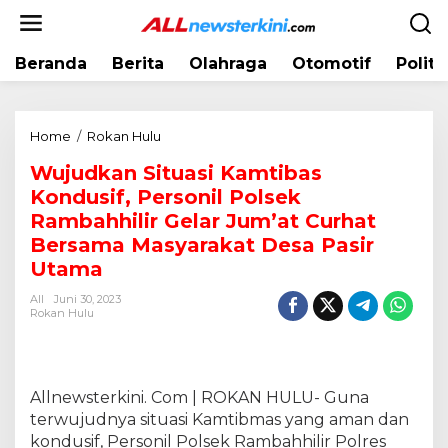
L
e
w
Beranda
Berita
Olahraga
Otomotif
Politi
a
t
i
k
Home
/
Rokan Hulu
W
e
u
k
Wujudkan Situasi Kamtibas
j
o
Kondusif, Personil Polsek
u
n
d
Rambahhilir Gelar Jum’at Curhat
t
k
Bersama Masyarakat Desa Pasir
e
a
Utama
n
n
S
All
Juni 30, 2023
Rokan Hulu
i
t
u
a
Allnewsterkini. Com | ROKAN HULU- Guna
s
i
terwujudnya situasi Kamtibmas yang aman dan
K
kondusif, Personil Polsek Rambahhilir Polres