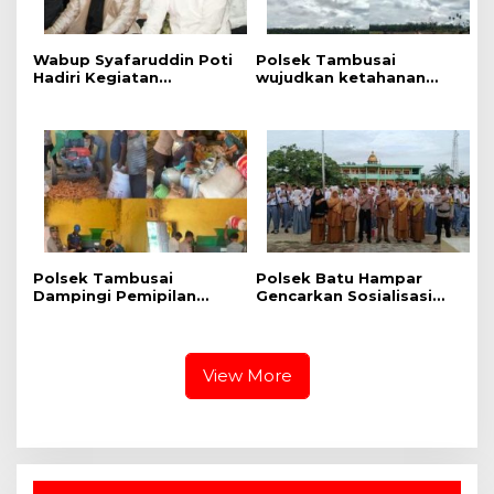
Wabup Syafaruddin Poti
Polsek Tambusai
Hadiri Kegiatan
wujudkan ketahanan
Pengajian Akbar Tahun
Pangan dengan
Baru Islam 1448
Kelompok Tani dalam
rangka Penanaman
Jagung Kuartal II di Desa
Batas, Kec. Tambusai
Polsek Tambusai
Polsek Batu Hampar
Dampingi Pemipilan
Gencarkan Sosialisasi
Jagung PT. PSA, Wujud
Bahaya Narkoba di SMA
Dukungan Polri terhadap
N 1 Batu Hampar
Ketahanan Pangan
View More