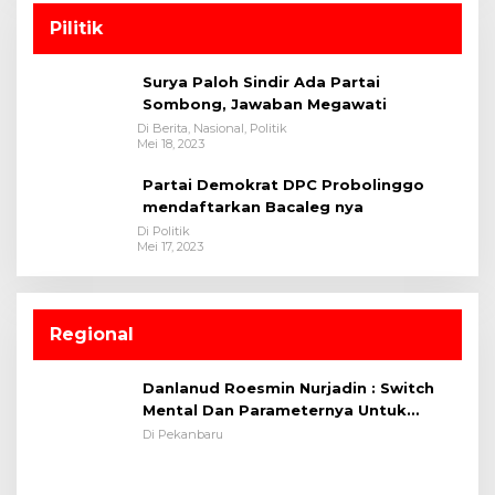
Pilitik
Surya Paloh Sindir Ada Partai
Sombong, Jawaban Megawati
Di Berita, Nasional, Politik
Mei 18, 2023
Partai Demokrat DPC Probolinggo
mendaftarkan Bacaleg nya
Di Politik
Mei 17, 2023
Regional
Danlanud Roesmin Nurjadin : Switch
Mental Dan Parameternya Untuk
Melaksanakan ✈
Di Pekanbaru