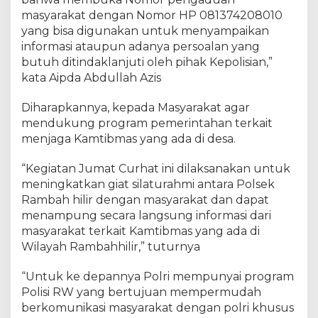
i
masyarakat dengan Nomor HP 081374208010
l
P
yang bisa digunakan untuk menyampaikan
o
informasi ataupun adanya persoalan yang
l
butuh ditindaklanjuti oleh pihak Kepolisian,”
s
kata Aipda Abdullah Azis
e
k
Diharapkannya, kepada Masyarakat agar
R
mendukung program pemerintahan terkait
a
menjaga Kamtibmas yang ada di desa.
m
b
“Kegiatan Jumat Curhat ini dilaksanakan untuk
a
meningkatkan giat silaturahmi antara Polsek
h
Rambah hilir dengan masyarakat dan dapat
h
i
menampung secara langsung informasi dari
l
masyarakat terkait Kamtibmas yang ada di
i
Wilayah Rambahhilir,” tuturnya
r
G
“Untuk ke depannya Polri mempunyai program
e
Polisi RW yang bertujuan mempermudah
l
berkomunikasi masyarakat dengan polri khusus
a