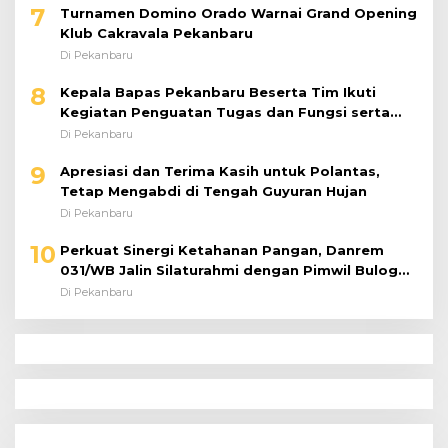
7
Turnamen Domino Orado Warnai Grand Opening
Klub Cakravala Pekanbaru
Di Pekanbaru
8
Kepala Bapas Pekanbaru Beserta Tim Ikuti
Kegiatan Penguatan Tugas dan Fungsi serta
Paparan Penempatan WBP ke Lapas Terbuka
Di Pekanbaru
9
Apresiasi dan Terima Kasih untuk Polantas,
Tetap Mengabdi di Tengah Guyuran Hujan
Di Pekanbaru
10
Perkuat Sinergi Ketahanan Pangan, Danrem
031/WB Jalin Silaturahmi dengan Pimwil Bulog
Riau dan Kepri
Di Pekanbaru