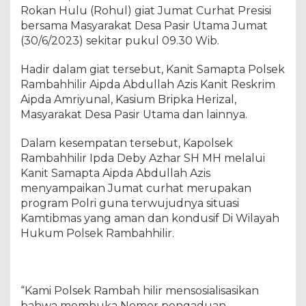
a
Rokan Hulu (Rohul) giat Jumat Curhat Presisi
m
bersama Masyarakat Desa Pasir Utama Jumat
t
(30/6/2023) sekitar pukul 09.30 Wib.
i
b
Hadir dalam giat tersebut, Kanit Samapta Polsek
a
Rambahhilir Aipda Abdullah Azis Kanit Reskrim
s
Aipda Amriyunal, Kasium Bripka Herizal,
K
Masyarakat Desa Pasir Utama dan lainnya.
o
n
Dalam kesempatan tersebut, Kapolsek
d
u
Rambahhilir Ipda Deby Azhar SH MH melalui
s
Kanit Samapta Aipda Abdullah Azis
i
menyampaikan Jumat curhat merupakan
f
program Polri guna terwujudnya situasi
,
Kamtibmas yang aman dan kondusif Di Wilayah
P
Hukum Polsek Rambahhilir.
e
r
s
o
“Kami Polsek Rambah hilir mensosialisasikan
n
bahwa membuka Nomor pengaduan