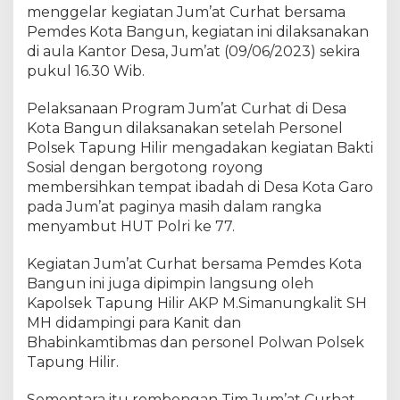
H
menggelar kegiatan Jum’at Curhat bersama
U
Pemdes Kota Bangun, kegiatan ini dilaksanakan
T
di aula Kantor Desa, Jum’at (09/06/2023) sekira
B
pukul 16.30 Wib.
h
a
Pelaksanaan Program Jum’at Curhat di Desa
y
Kota Bangun dilaksanakan setelah Personel
a
Polsek Tapung Hilir mengadakan kegiatan Bakti
n
Sosial dengan bergotong royong
g
membersihkan tempat ibadah di Desa Kota Garo
k
a
pada Jum’at paginya masih dalam rangka
r
menyambut HUT Polri ke 77.
a
k
Kegiatan Jum’at Curhat bersama Pemdes Kota
e
Bangun ini juga dipimpin langsung oleh
7
Kapolsek Tapung Hilir AKP M.Simanungkalit SH
7
MH didampingi para Kanit dan
,
Bhabinkamtibmas dan personel Polwan Polsek
P
Tapung Hilir.
o
l
Sementara itu rombongan Tim Jum’at Curhat