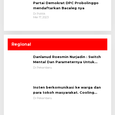
Partai Demokrat DPC Probolinggo
mendaftarkan Bacaleg nya
Di Politik
Mei 17, 2023
Regional
Danlanud Roesmin Nurjadin : Switch
Mental Dan Parameternya Untuk
Melaksanakan ✈
Di Pekanbaru
Insten berkomunikasi ke warga dan
para tokoh masyarakat. Cooling
System OMP LK ²024 Polsek Rumbai,
Di Pekanbaru
Kapolsek Iptu SAID ; Tekankan
Pentingnya Memelihara dan Menjaga
Situasi Kondusif