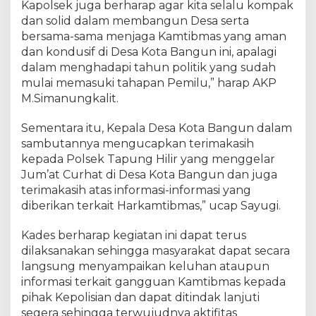
Kapolsek juga berharap agar kita selalu kompak
a
dan solid dalam membangun Desa serta
t
bersama-sama menjaga Kamtibmas yang aman
C
dan kondusif di Desa Kota Bangun ini, apalagi
u
r
dalam menghadapi tahun politik yang sudah
h
mulai memasuki tahapan Pemilu,” harap AKP
a
M.Simanungkalit.
t
d
Sementara itu, Kepala Desa Kota Bangun dalam
i
sambutannya mengucapkan terimakasih
D
kepada Polsek Tapung Hilir yang menggelar
e
Jum’at Curhat di Desa Kota Bangun dan juga
s
terimakasih atas informasi-informasi yang
a
diberikan terkait Harkamtibmas,” ucap Sayugi.
K
o
Kades berharap kegiatan ini dapat terus
t
a
dilaksanakan sehingga masyarakat dapat secara
B
langsung menyampaikan keluhan ataupun
a
informasi terkait gangguan Kamtibmas kepada
n
pihak Kepolisian dan dapat ditindak lanjuti
g
segera sehingga terwujudnya aktifitas