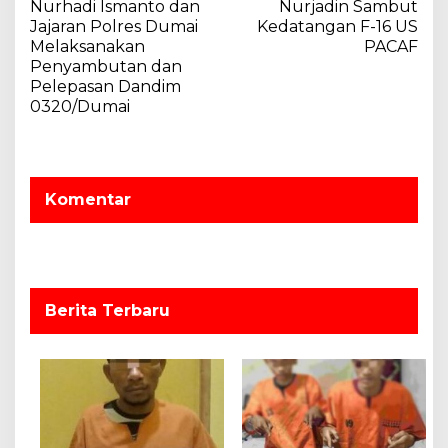
Nurhadi Ismanto dan
Nurjadin Sambut
v
Jajaran Polres Dumai
Kedatangan F-16 US
Melaksanakan
PACAF
i
Penyambutan dan
g
Pelepasan Dandim
a
0320/Dumai
s
i
p
Komentar
o
s
Berita Terbaru