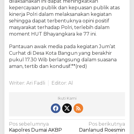
dilaksanakan ini dapat meningkatkan
kepercayaan publik dan kepuasan publik atas
kinerja Polri dalam melaksanakan kegiatan
sehingga dapat terbentuknya opini positif
masyarakat terhadap Polri, terlebih dalam
moment HUT Bhayangkara ke 77 ini.
Pantauan awak media pada kegiatan Jum’at
Curhat di Desa Kota Bangun yang berakhir
pukul 17.30 Wib berlangsung dalam suasana
aman, tertib dan kondusif.**(red)
Writer: Ari Fadli
Editor: Al
Ikuti Kami
N
Pos sebelumnya
Pos berikutnya
Kapolres Dumai AKBP
Danlanud Roesmin
a