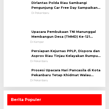
Dirlantas Polda Riau Sambangi
Pengunjung Car Free Day Sampaikan
Pesan Edukasi Kamtibmas &
Di Pekanbaru
Kamseltibcarlantas
Upacara Pembukaan TNI Manunggal
Membangun Desa (TMMD) Ke-121
Kodim 0313/KPR Tahun 2024) ?
Di Kampar
Persiapan Kejurnas PPLP, Dispora dan
Asprov Riau Tinjau Kelayakan Rumput
Lapangan Sepakbola
Di Pekanbaru
Prosesi Upacara Hari Pancasila di Kota
Pekanbaru Tetap Khidmat Walau
Dalam Ruangan
Di Pekanbaru
Berita Populer