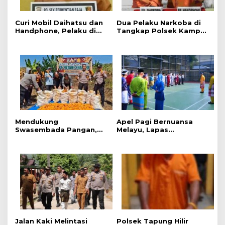
Curi Mobil Daihatsu dan
Dua Pelaku Narkoba di
Handphone, Pelaku di
Tangkap Polsek Kampar
Tangkap Polsek
Kiri, Sita 12.07 Gram
Perhentian Raja
Sabu-sabu
Mendukung
Apel Pagi Bernuansa
Swasembada Pangan,
Melayu, Lapas
Polsek Kampar Kiri Hilir
Bangkinang Bangun
Pantau Panen Jagung di
Semangat Kebersamaan
Lahan PT Yutani Suadiri
Sambut HUT RI dan HUT
Provinsi Riau
Jalan Kaki Melintasi
Polsek Tapung Hilir