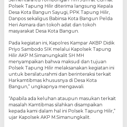
s
Polsek Tapung Hilir diterima langsung Kepala
e
k
Desa Kota Bangun Sayugi, PPK Tapung Hilir,
T
Danpos sekaligus Babinsa Kota Bangun Pelda
a
Heri Asmara dan tokoh adat dan tokoh
p
masyarakat Desa Kota Bangun.
u
n
Pada kegiatan ini, Kapolres Kampar AKBP Didik
g
Priyo Sambodo SIK melalui Kapolsek Tapung
H
Hilir AKP M.Simanungkalit SH MH
i
menyampaikan bahwa maksud dan tujuan
l
Polsek Tapung Hilir melaksanakan kegiatan ini
i
untuk bersilaturahmi dan berinteraksi terkait
r
G
Harkamtibmas khususnya di Desa Kota
e
Bangun,” ungkapnya mengawali.
l
a
“Apabila ada keluhan ataupun masukan terkait
r
masalah Kamtibmas silahkan disampaikan
J
kepada kami dalam hal ini Polsek Tapung Hilir,”
u
ujar Kapolsek AKP M.Simanungkalit.
m
'