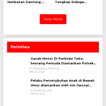
Jembatan Gantung,
Tangkap Diduga
Kapolres Kampar Cek
Pengedar Narkoba di
Kesiapan Lokasi
Desa Kota Bangun
Ekspedisi Merah Putih
Presisi
View More
Peristiwa
Gasak Motor Di Parkiran Toko,
Seorang Pemuda Diamankan Polsek
Bukit Raya
Di Pekanbaru, Peristiwa
Mei 20, 2023
Pelaku Persetubuhan Anak di Bawah
Umur diamankan oleh tim Opsnal
Polsek Tualang-Polres Siak-Polda Riau
Di Peristiwa, Siak
Mei 19, 2023