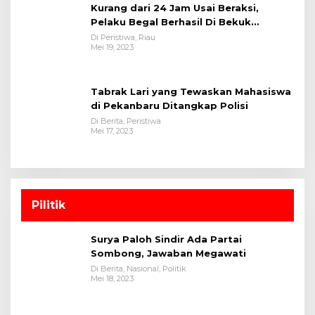
Kurang dari 24 Jam Usai Beraksi,
Pelaku Begal Berhasil Di Bekuk
Satreskrim Polres Kuansing
Di Peristiwa, Riau
Mei 19, 2023
Tabrak Lari yang Tewaskan Mahasiswa
di Pekanbaru Ditangkap Polisi
Di Berita, Peristiwa
Mei 17, 2023
Pilitik
Surya Paloh Sindir Ada Partai
Sombong, Jawaban Megawati
Di Berita, Nasional, Politik
Mei 18, 2023