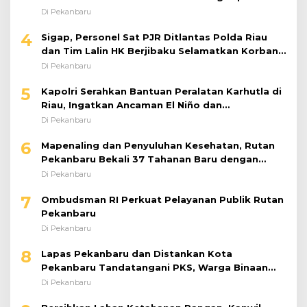
Puskessos
Di Pekanbaru
4
Sigap, Personel Sat PJR Ditlantas Polda Riau
dan Tim Lalin HK Berjibaku Selamatkan Korban
Kecelakaan di Tol Pekanbaru–Dumai
Di Pekanbaru
5
Kapolri Serahkan Bantuan Peralatan Karhutla di
Riau, Ingatkan Ancaman El Niño dan
Prioritaskan Pencegahan
Di Pekanbaru
6
Mapenaling dan Penyuluhan Kesehatan, Rutan
Pekanbaru Bekali 37 Tahanan Baru dengan
Edukasi TBC, HIV, dan Bahaya Narkoba
Di Pekanbaru
7
Ombudsman RI Perkuat Pelayanan Publik Rutan
Pekanbaru
Di Pekanbaru
8
Lapas Pekanbaru dan Distankan Kota
Pekanbaru Tandatangani PKS, Warga Binaan
Dibekali Keterampilan Peternakan Ayam Petelur
Di Pekanbaru