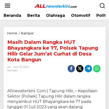
L
e
w
Beranda
Berita
Olahraga
Otomotif
Politi
a
t
i
k
Home
/
Kampar
M
e
a
k
Masih Dalam Rangka HUT
s
o
Bhayangkara ke 77, Polsek Tapung
i
n
h
Hilir Gelar Jum’at Curhat di Desa
t
D
Kota Bangun
e
a
n
All
Juni 10, 2023
l
Kampar
a
m
R
a
Allnewsterkini. Com | Tapung Hilir, – Kepolisian
n
Sektor (Polsek) Tapung Hilir dalam rangka
g
menyambut HUT Bhayangkara ke 77 pada
k
a
tanggal 01 Juli 2023 yang akan datang